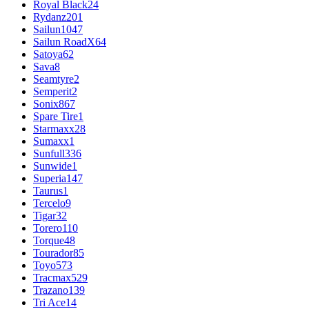
Royal Black
24
Rydanz
201
Sailun
1047
Sailun RoadX
64
Satoya
62
Sava
8
Seamtyre
2
Semperit
2
Sonix
867
Spare Tire
1
Starmaxx
28
Sumaxx
1
Sunfull
336
Sunwide
1
Superia
147
Taurus
1
Tercelo
9
Tigar
32
Torero
110
Torque
48
Tourador
85
Toyo
573
Tracmax
529
Trazano
139
Tri Ace
14