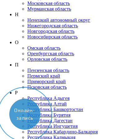
Московская область
Мурманская область
Н
Ненецкий автономный округ
Нижегородская область
Новгородская область
Новосибирская область
О
Омская область
Оренбургская область
Орловская область
П
Пензенская область
Пермский край
Приморский край
Псковская область
Р
Республика Адыгея
Республика Алтай
Республика Башкортостан
Онлайн-
Республика Бурятия
запись
Республика Дагестан
Республика Ингушетия
Республика Кабардино-Балкария
Республика Калмыкия