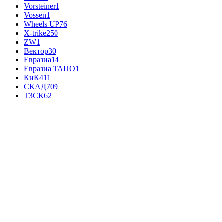
Vorsteiner
1
Vossen
1
Wheels UP
76
X-trike
250
ZW
1
Вектор
30
Евразиа
14
Евразиа ТАПО
1
КиК
411
СКАД
709
ТЗСК
62