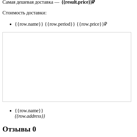
Самая дешевая доставка —
{{result.price}}
₽
Стоимость доставки:
{{row.name}}
{{row.period}}
{{row.price}}
₽
{{row.name}}
{{row.address}}
Отзывы
0