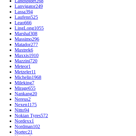
Landspider
268
Lanvigator
249
Lassa
394
Laufenn
525
Leao
666
LingLong
1055
Marshal
308
Massimo
296
Matador
277
Maxtrek
6
Maxxis
1910
Mazzini
720
Meteor
1
Metzeler
11
Michelin
1968
Mileking
7
Mirage
655
Nankang
20
Nereus
2
Nexen
1175
Nitto
94
Nokian Tyres
572
Nordexx
1
Nordman
102
Nortec
21