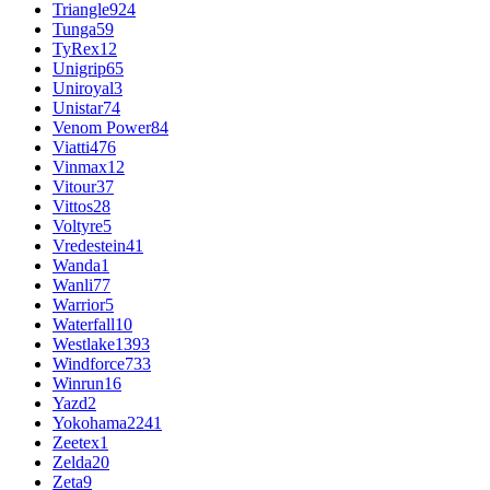
Triangle
924
Tunga
59
TyRex
12
Unigrip
65
Uniroyal
3
Unistar
74
Venom Power
84
Viatti
476
Vinmax
12
Vitour
37
Vittos
28
Voltyre
5
Vredestein
41
Wanda
1
Wanli
77
Warrior
5
Waterfall
10
Westlake
1393
Windforce
733
Winrun
16
Yazd
2
Yokohama
2241
Zeetex
1
Zelda
20
Zeta
9