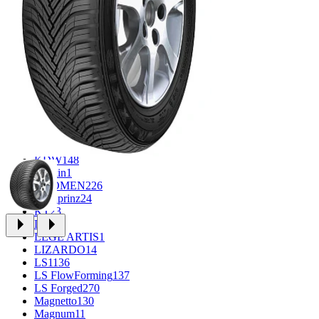
CROSS_STREET
31
Eurodisk
1
FF
33
FR REPLICA
1
GR
34
Grizzly
3
iFree
965
iFree Original
49
Ikon
1
INFORGED
1
K&K
1
K7
2
KDW
148
Keskin
1
KHOMEN
226
Kronprinz
24
KT
23
LE
13
LEGE ARTIS
1
LIZARDO
14
LS
1136
LS FlowForming
137
LS Forged
270
Magnetto
130
Magnum
11