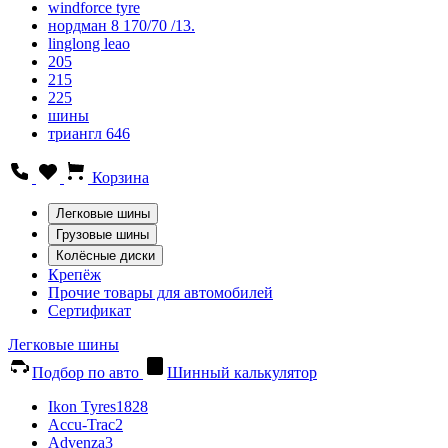
windforce tyre
нордман 8 170/70 /13.
linglong leao
205
215
225
шины
триангл 646
Корзина
Легковые шины
Грузовые шины
Колёсные диски
Крепёж
Прочие товары для автомобилей
Сертификат
Легковые шины
Подбор по авто
Шинный калькулятор
Ikon Tyres
1828
Accu-Trac
2
Advenza
3