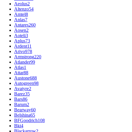
Aeolus
2
Altenzo
54
Amtel
8
Anlas
7
Antares
260
Aosen
2
Aoteli
3
Aplus
73
Ardent
11
Arivo
978
Armstrong
220
Atlander
99
Atlas
1
Attar
88
Austone
688
Autogreen
98
Avatyre
2
Barez
35
Bars
86
Barum
2
Bearway
60
Belshina
65
BFGoodrich
108
Bkt
4
Blackarrow
2