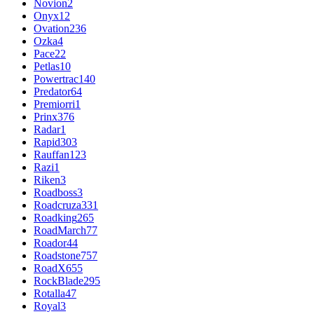
Novion
2
Onyx
12
Ovation
236
Ozka
4
Pace
22
Petlas
10
Powertrac
140
Predator
64
Premiorri
1
Prinx
376
Radar
1
Rapid
303
Rauffan
123
Razi
1
Riken
3
Roadboss
3
Roadcruza
331
Roadking
265
RoadMarch
77
Roador
44
Roadstone
757
RoadX
655
RockBlade
295
Rotalla
47
Royal
3