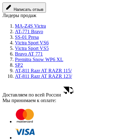
Написать отзыв
Лидеры продаж
MA-Z4S Victra
AT-771 Bravo
SS-01 Presa
Victra Sport VS6
Victra Sport VS5
Bravo AT 771
Premitra Snow WP6 XL
SP2
AT-811 Razr AT RAZR 115/
AT-811 Razr AT RAZR 123/
Доставляем по всей России
Мы принимаем к оплате: