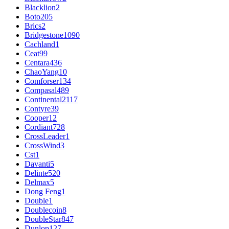
Blacklion
2
Boto
205
Brics
2
Bridgestone
1090
Cachland
1
Ceat
99
Centara
436
ChaoYang
10
Comforser
134
Compasal
489
Continental
2117
Contyre
39
Cooper
12
Cordiant
728
CrossLeader
1
CrossWind
3
Cst
1
Davanti
5
Delinte
520
Delmax
5
Dong Feng
1
Double
1
Doublecoin
8
DoubleStar
847
Dunlop
127