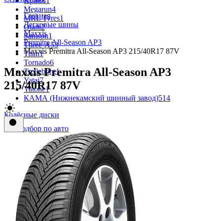
Kpatos
1
Megarun
4
Главная
MRL Tyres
1
Легковые шины
Otani
2
Maxxis
Samson
1
Premitra All-Season AP3
Three-A
53
Maxxis Premitra All-Season AP3 215/40R17 87V
Titan
1
Tornado
6
Maxxis Premitra All-Season AP3
Trelleborg
1
Yatai
7
215/40R17 87V
Yatone
1
КАМА (Нижнекамский шинный завод)
514
Колёсные диски
Подбор по авто
Accuride
9
Alcar Stahlrad (KFZ)
4
ALCASTA
38
AM
1
ARRIVO
4
AY
2
BY
10
Carwel
411
CROSS STREET
14