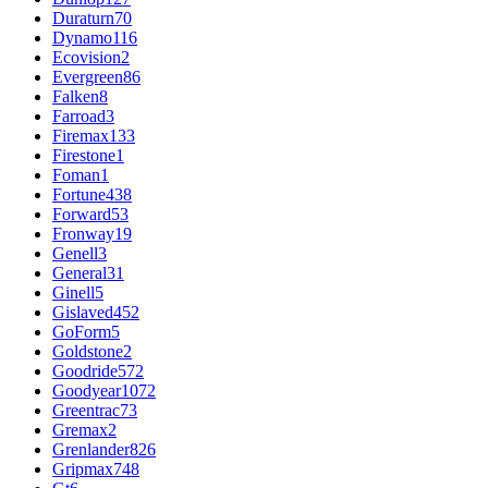
Duraturn
70
Dynamo
116
Ecovision
2
Evergreen
86
Falken
8
Farroad
3
Firemax
133
Firestone
1
Foman
1
Fortune
438
Forward
53
Fronway
19
Genell
3
General
31
Ginell
5
Gislaved
452
GoForm
5
Goldstone
2
Goodride
572
Goodyear
1072
Greentrac
73
Gremax
2
Grenlander
826
Gripmax
748