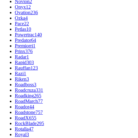
Novion
2
Onyx
12
Ovation
236
Ozka
4
Pace
22
Petlas
10
Powertrac
140
Predator
64
Premiorri
1
Prinx
376
Radar
1
Rapid
303
Rauffan
123
Razi
1
Riken
3
Roadboss
3
Roadcruza
331
Roadking
265
RoadMarch
77
Roador
44
Roadstone
757
RoadX
655
RockBlade
295
Rotalla
47
Royal
3