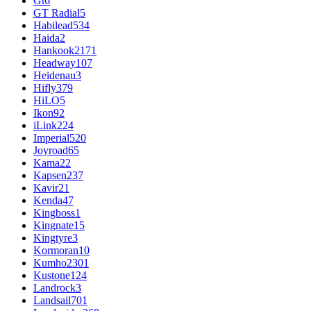
Gt
6
GT Radial
5
Habilead
534
Haida
2
Hankook
2171
Headway
107
Heidenau
3
Hifly
379
HiLO
5
Ikon
92
iLink
224
Imperial
520
Joyroad
65
Kama
22
Kapsen
237
Kavir
21
Kenda
47
Kingboss
1
Kingnate
15
Kingtyre
3
Kormoran
10
Kumho
2301
Kustone
124
Landrock
3
Landsail
701