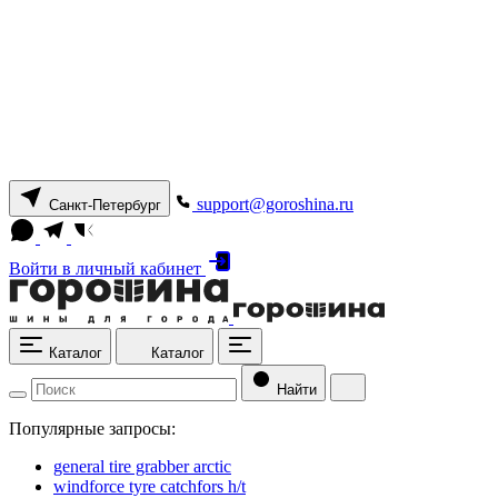
support@goroshina.ru
Санкт-Петербург
Войти
в личный кабинет
Каталог
Каталог
Найти
Популярные запросы:
general tire grabber arctic
windforce tyre catchfors h/t