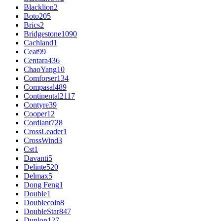
Blacklion
2
Boto
205
Brics
2
Bridgestone
1090
Cachland
1
Ceat
99
Centara
436
ChaoYang
10
Comforser
134
Compasal
489
Continental
2117
Contyre
39
Cooper
12
Cordiant
728
CrossLeader
1
CrossWind
3
Cst
1
Davanti
5
Delinte
520
Delmax
5
Dong Feng
1
Double
1
Doublecoin
8
DoubleStar
847
Dunlop
127