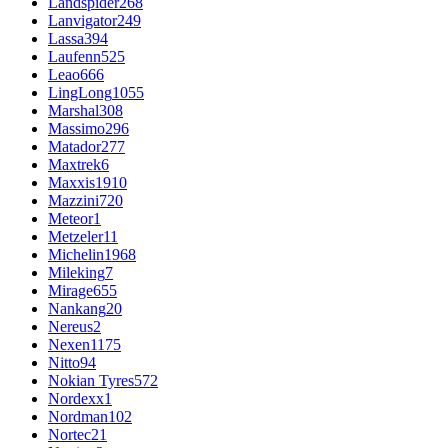
Landspider
268
Lanvigator
249
Lassa
394
Laufenn
525
Leao
666
LingLong
1055
Marshal
308
Massimo
296
Matador
277
Maxtrek
6
Maxxis
1910
Mazzini
720
Meteor
1
Metzeler
11
Michelin
1968
Mileking
7
Mirage
655
Nankang
20
Nereus
2
Nexen
1175
Nitto
94
Nokian Tyres
572
Nordexx
1
Nordman
102
Nortec
21