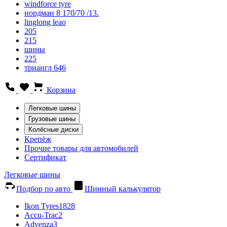
windforce tyre
нордман 8 170/70 /13.
linglong leao
205
215
шины
225
триангл 646
Корзина
Легковые шины
Грузовые шины
Колёсные диски
Крепёж
Прочие товары для автомобилей
Сертификат
Легковые шины
Подбор по авто
Шинный калькулятор
Ikon Tyres
1828
Accu-Trac
2
Advenza
3