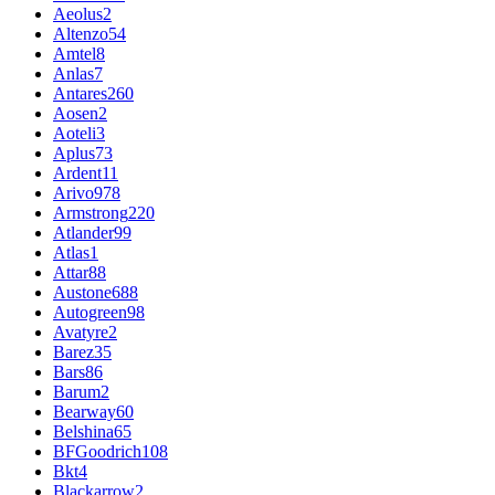
Aeolus
2
Altenzo
54
Amtel
8
Anlas
7
Antares
260
Aosen
2
Aoteli
3
Aplus
73
Ardent
11
Arivo
978
Armstrong
220
Atlander
99
Atlas
1
Attar
88
Austone
688
Autogreen
98
Avatyre
2
Barez
35
Bars
86
Barum
2
Bearway
60
Belshina
65
BFGoodrich
108
Bkt
4
Blackarrow
2