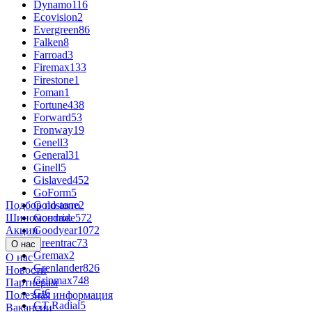
Dynamo
116
Ecovision
2
Evergreen
86
Falken
8
Farroad
3
Firemax
133
Firestone
1
Foman
1
Fortune
438
Forward
53
Fronway
19
Genell
3
General
31
Ginell
5
Gislaved
452
GoForm
5
Подбор по авто
Goldstone
2
Шиномонтаж
Goodride
572
Акции
Goodyear
1072
Greentrac
73
О нас
Gremax
2
О нас
Grenlander
826
Новости
Gripmax
748
Партнёрам
Gt
6
Полезная информация
GT Radial
5
Вакансии