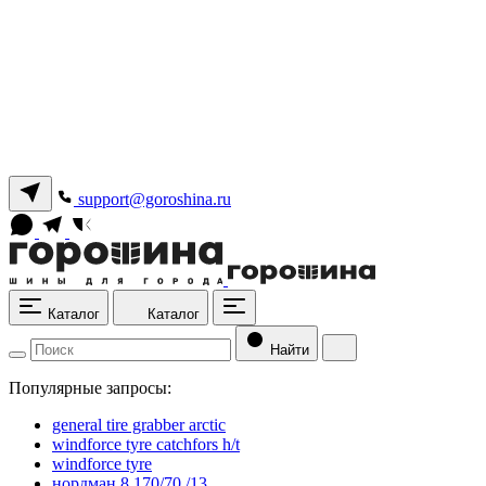
support@goroshina.ru
Каталог
Каталог
Найти
Популярные запросы:
general tire grabber arctic
windforce tyre catchfors h/t
windforce tyre
нордман 8 170/70 /13.