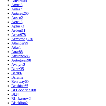
Altenzo
54
Amtel
8
Anlas
7
Antares
260
Aosen
2
Aoteli
3
Aplus
73
Ardent
11
Arivo
978
Armstrong
220
Atlander
99
Atlas
1
Attar
88
Austone
688
Autogreen
98
Avatyre
2
Barez
35
Bars
86
Barum
2
Bearway
60
Belshina
65
BFGoodrich
108
Bkt
4
Blackarrow
2
Blacklion
2