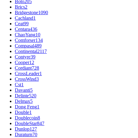
Boto
205
Brics
2
Bridgestone
1090
Cachland
1
Ceat
99
Centara
436
ChaoYang
10
Comforser
134
Compasal
489
Continental
2117
Contyre
39
Cooper
12
Cordiant
728
CrossLeader
1
CrossWind
3
Cst
1
Davanti
5
Delinte
520
Delmax
5
Dong Feng
1
Double
1
Doublecoin
8
DoubleStar
847
Dunlop
127
Duraturn
70