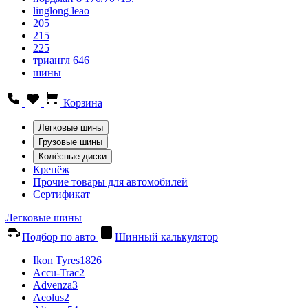
linglong leao
205
215
225
триангл 646
шины
Корзина
Легковые шины
Грузовые шины
Колёсные диски
Крепёж
Прочие товары для автомобилей
Сертификат
Легковые шины
Подбор по авто
Шинный калькулятор
Ikon Tyres
1826
Accu-Trac
2
Advenza
3
Aeolus
2