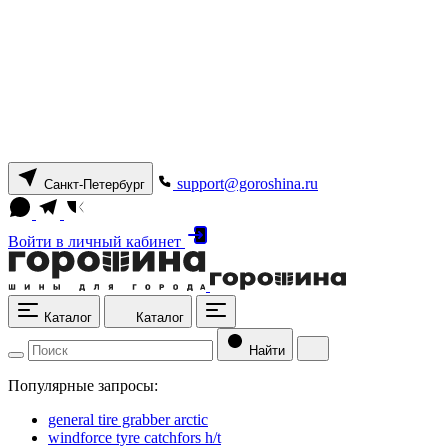
support@goroshina.ru
Санкт-Петербург
Войти
в личный кабинет
Каталог
Каталог
Найти
Популярные запросы:
general tire grabber arctic
windforce tyre catchfors h/t