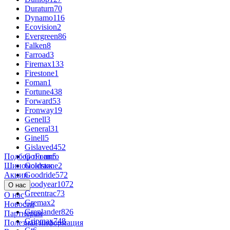
Duraturn
70
Dynamo
116
Ecovision
2
Evergreen
86
Falken
8
Farroad
3
Firemax
133
Firestone
1
Foman
1
Fortune
438
Forward
53
Fronway
19
Genell
3
General
31
Ginell
5
Gislaved
452
Подбор по авто
GoForm
5
Шиномонтаж
Goldstone
2
Акции
Goodride
572
Goodyear
1072
О нас
Greentrac
73
О нас
Gremax
2
Новости
Grenlander
826
Партнёрам
Gripmax
748
Полезная информация