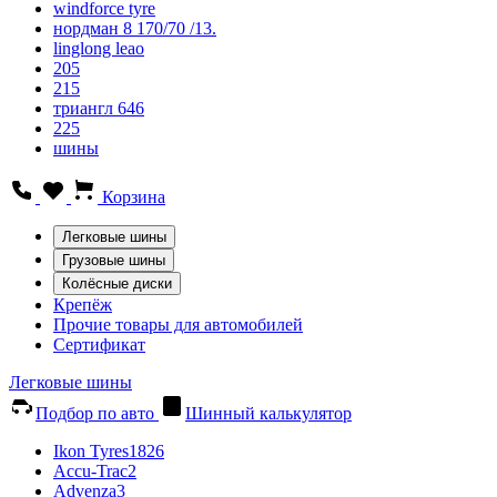
windforce tyre
нордман 8 170/70 /13.
linglong leao
205
215
триангл 646
225
шины
Корзина
Легковые шины
Грузовые шины
Колёсные диски
Крепёж
Прочие товары для автомобилей
Сертификат
Легковые шины
Подбор по авто
Шинный калькулятор
Ikon Tyres
1826
Accu-Trac
2
Advenza
3