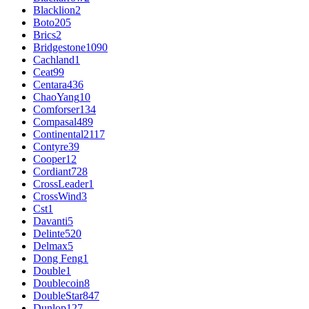
Blacklion
2
Boto
205
Brics
2
Bridgestone
1090
Cachland
1
Ceat
99
Centara
436
ChaoYang
10
Comforser
134
Compasal
489
Continental
2117
Contyre
39
Cooper
12
Cordiant
728
CrossLeader
1
CrossWind
3
Cst
1
Davanti
5
Delinte
520
Delmax
5
Dong Feng
1
Double
1
Doublecoin
8
DoubleStar
847
Dunlop
127