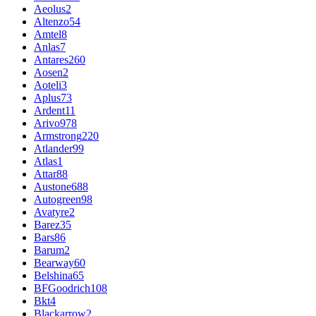
Aeolus
2
Altenzo
54
Amtel
8
Anlas
7
Antares
260
Aosen
2
Aoteli
3
Aplus
73
Ardent
11
Arivo
978
Armstrong
220
Atlander
99
Atlas
1
Attar
88
Austone
688
Autogreen
98
Avatyre
2
Barez
35
Bars
86
Barum
2
Bearway
60
Belshina
65
BFGoodrich
108
Bkt
4
Blackarrow
2