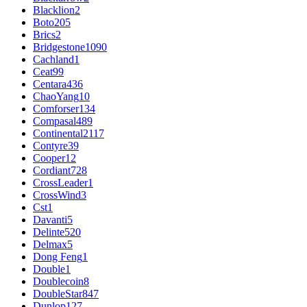
Blacklion
2
Boto
205
Brics
2
Bridgestone
1090
Cachland
1
Ceat
99
Centara
436
ChaoYang
10
Comforser
134
Compasal
489
Continental
2117
Contyre
39
Cooper
12
Cordiant
728
CrossLeader
1
CrossWind
3
Cst
1
Davanti
5
Delinte
520
Delmax
5
Dong Feng
1
Double
1
Doublecoin
8
DoubleStar
847
Dunlop
127