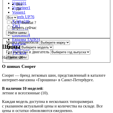
Venti
101
Все
Vorsteiner
1
Да
Vossen
1
Wheels UP
76
X-trike
246
C/LT, Runflat
?
ZW
1
Забрать сейчас
Вектор
31
Евразиа
14
Евразиа ТАПО
1
Марка автомобиля
КиК
406
Шины Cooper
Модель
СКАД
708
Год выпуска и двигатель
ТЗСК
64
Найдено:
20
Найти шины
О шинах Cooper
Cooper — бренд легковых шин, представленный в каталоге
интернет-магазина «Горошина» в Санкт-Петербурге.
В наличии 10 моделей
:
летние и всесезонные (10).
Каждая модель доступна в нескольких типоразмерах
с указанием актуальной цены и количества на складе. Все
цены и остатки обновляются ежедневно.