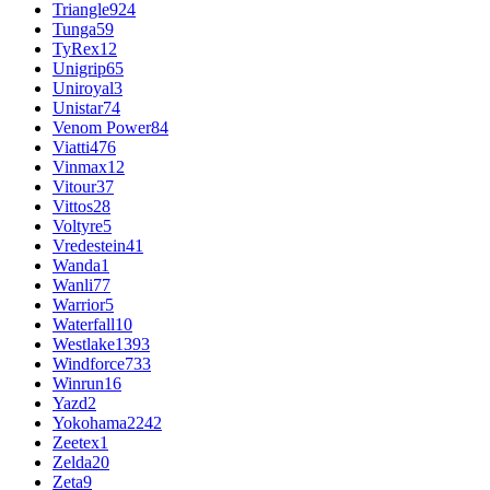
Triangle
924
Tunga
59
TyRex
12
Unigrip
65
Uniroyal
3
Unistar
74
Venom Power
84
Viatti
476
Vinmax
12
Vitour
37
Vittos
28
Voltyre
5
Vredestein
41
Wanda
1
Wanli
77
Warrior
5
Waterfall
10
Westlake
1393
Windforce
733
Winrun
16
Yazd
2
Yokohama
2242
Zeetex
1
Zelda
20
Zeta
9