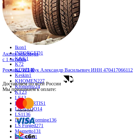
CROSS_STREET
31
Eurodisk
1
FF
30
FR REPLICA
1
GR
34
Grizzly
3
iFree
915
iFree Original
49
Ikon
1
INFORGED
1
Акция действует
K&K
1
с
1 октября
K7
2
KDW
148
Реклама. ИП Кук Александр Васильевич ИНН 470417066112
Keskin
1
KHOMEN
227
Доставляем по всей России
Kronprinz
24
Мы принимаем к оплате:
KT
23
LE
13
LEGE ARTIS
1
LIZARDO
14
LS
1136
LS FlowForming
136
LS Forged
271
Magnetto
131
Magnum
11