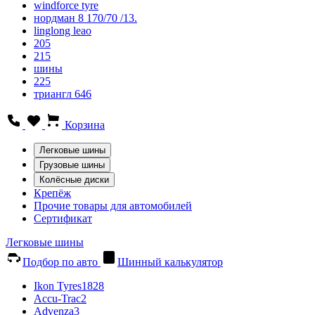
windforce tyre
нордман 8 170/70 /13.
linglong leao
205
215
шины
225
триангл 646
Корзина
Легковые шины
Грузовые шины
Колёсные диски
Крепёж
Прочие товары для автомобилей
Сертификат
Легковые шины
Подбор по авто
Шинный калькулятор
Ikon Tyres
1828
Accu-Trac
2
Advenza
3