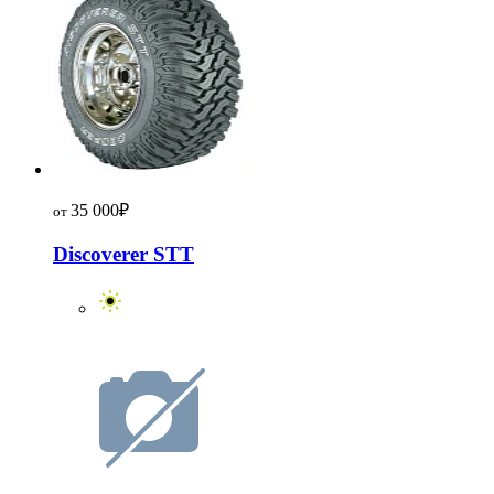
35 000
₽
от
Discoverer STT