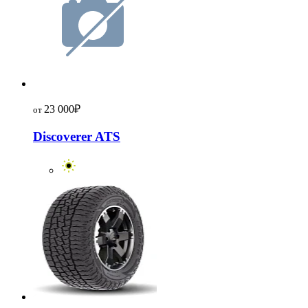
23 000
₽
от
Discoverer ATS