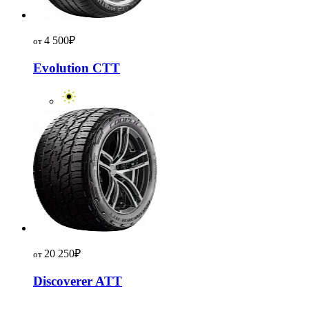
4 500
₽
от
Evolution CTT
20 250
₽
от
Discoverer ATT