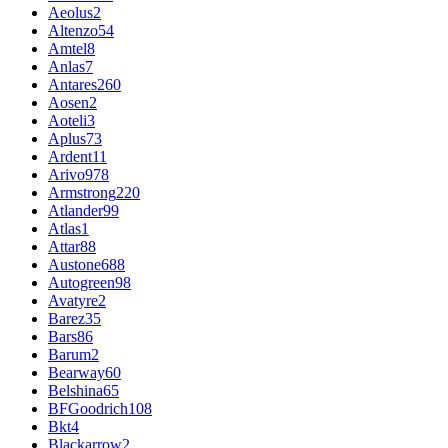
Aeolus
2
Altenzo
54
Amtel
8
Anlas
7
Antares
260
Aosen
2
Aoteli
3
Aplus
73
Ardent
11
Arivo
978
Armstrong
220
Atlander
99
Atlas
1
Attar
88
Austone
688
Autogreen
98
Avatyre
2
Barez
35
Bars
86
Barum
2
Bearway
60
Belshina
65
BFGoodrich
108
Bkt
4
Blackarrow
2