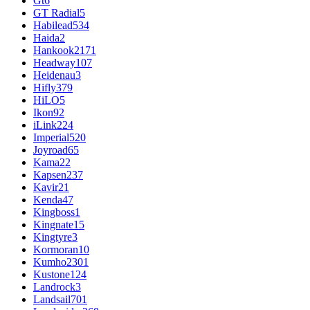
Gt
6
GT Radial
5
Habilead
534
Haida
2
Hankook
2171
Headway
107
Heidenau
3
Hifly
379
HiLO
5
Ikon
92
iLink
224
Imperial
520
Joyroad
65
Kama
22
Kapsen
237
Kavir
21
Kenda
47
Kingboss
1
Kingnate
15
Kingtyre
3
Kormoran
10
Kumho
2301
Kustone
124
Landrock
3
Landsail
701