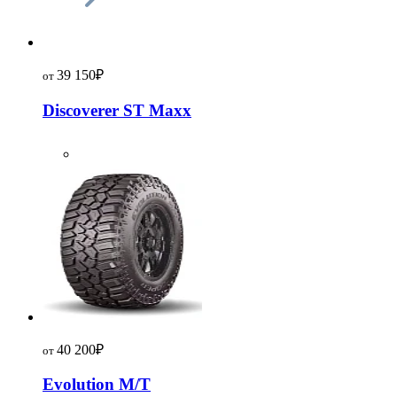
39 150
₽
от
Discoverer ST Maxx
40 200
₽
от
Evolution M/T