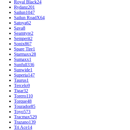
Royal Black
24
Rydanz
201
Sailun
1047
Sailun RoadX
64
Satoya
62
Sava
8
Seamtyre
2
Semperit
2
Sonix
867
Spare Tire
1
Starmaxx
28
Sumaxx
1
Sunfull
336
Sunwide
1
Superia
147
Taurus
1
Tercelo
9
Tigar
32
Torero
110
Torque
48
Tourador
85
Toyo
573
Tracmax
529
Trazano
139
Tri Ace
14