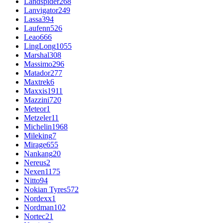
Landspider
268
Lanvigator
249
Lassa
394
Laufenn
526
Leao
666
LingLong
1055
Marshal
308
Massimo
296
Matador
277
Maxtrek
6
Maxxis
1911
Mazzini
720
Meteor
1
Metzeler
11
Michelin
1968
Mileking
7
Mirage
655
Nankang
20
Nereus
2
Nexen
1175
Nitto
94
Nokian Tyres
572
Nordexx
1
Nordman
102
Nortec
21