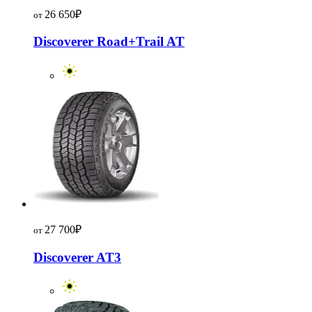
26 650
₽
от
Discoverer Road+Trail AT
27 700
₽
от
Discoverer AT3