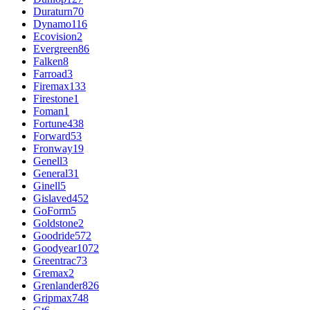
Duraturn
70
Dynamo
116
Ecovision
2
Evergreen
86
Falken
8
Farroad
3
Firemax
133
Firestone
1
Foman
1
Fortune
438
Forward
53
Fronway
19
Genell
3
General
31
Ginell
5
Gislaved
452
GoForm
5
Goldstone
2
Goodride
572
Goodyear
1072
Greentrac
73
Gremax
2
Grenlander
826
Gripmax
748