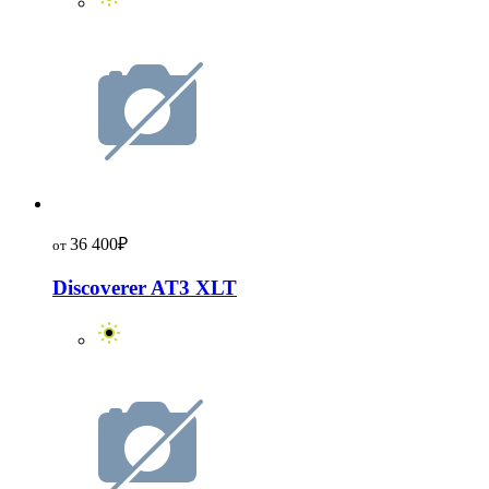
36 400
₽
от
Discoverer AT3 XLT