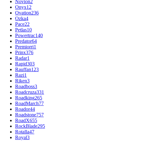
Novion
2
Onyx
12
Ovation
236
Ozka
4
Pace
22
Petlas
10
Powertrac
140
Predator
64
Premiorri
1
Prinx
376
Radar
1
Rapid
303
Rauffan
123
Razi
1
Riken
3
Roadboss
3
Roadcruza
331
Roadking
265
RoadMarch
77
Roador
44
Roadstone
757
RoadX
655
RockBlade
295
Rotalla
47
Royal
3