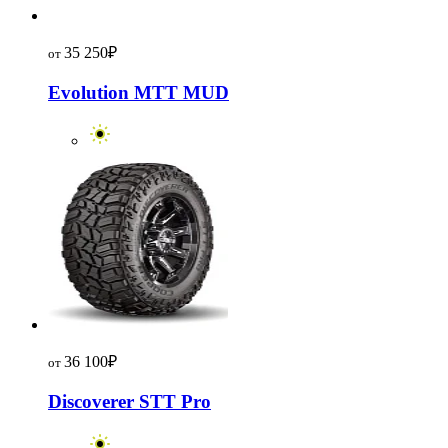
35 250
₽
от
Evolution MTT MUD
36 100
₽
от
Discoverer STT Pro