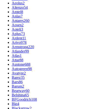
Aeolus
2
Altenzo
54
Amtel
8
Anlas
7
Antares
260
Aosen
2
Aoteli
3
Aplus
73
Ardent
11
Arivo
978
Armstrong
220
Atlander
99
Atlas
1
Attar
88
Austone
688
Autogreen
98
Avatyre
2
Barez
35
Bars
86
Barum
2
Bearway
60
Belshina
65
BFGoodrich
108
Bkt
4
Blackarrow
2