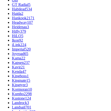
Gt
6
GT Radial
5
Habilead
534
Haida
2
Hankook
2171
Headway
107
Heidenau
3
Hifly
379
HiLO
5
Ikon
92
iLink
224
Imperial
520
Joyroad
65
Kama
22
Kapsen
237
Kavir
21
Kenda
47
Kingboss
1
Kingnate
15
Kingtyre
3
Kormoran
10
Kumho
2298
Kustone
124
Landrock
3
Landsail
701