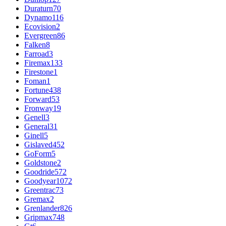
Duraturn
70
Dynamo
116
Ecovision
2
Evergreen
86
Falken
8
Farroad
3
Firemax
133
Firestone
1
Foman
1
Fortune
438
Forward
53
Fronway
19
Genell
3
General
31
Ginell
5
Gislaved
452
GoForm
5
Goldstone
2
Goodride
572
Goodyear
1072
Greentrac
73
Gremax
2
Grenlander
826
Gripmax
748