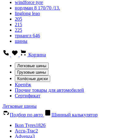
windforce tyre
нордман 8 170/70 /13.
linglong leao
205
215
225
триангл 646
шины
Корзина
Легковые шины
Грузовые шины
Колёсные диски
Крепёж
Прочие товары для автомобилей
Сертификат
Легковые шины
Подбор по авто
Шинный калькулятор
Ikon Tyres
1826
Accu-Trac
2
Advenza
3