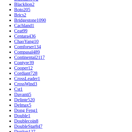
Blacklion
2
Boto
205
Brics
2
Bridgestone
1090
Cachland
1
Ceat
99
Centara
436
ChaoYang
10
Comforser
134
Compasal
489
Continental
2117
Contyre
39
Cooper
12
Cordiant
728
CrossLeader
1
CrossWind
3
Cst
1
Davanti
5
Delinte
520
Delmax
5
Dong Feng
1
Double
1
Doublecoin
8
DoubleStar
847
Dunlop
127