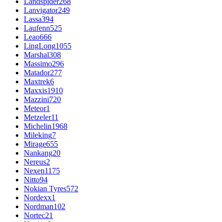
Landspider
268
Lanvigator
249
Lassa
394
Laufenn
525
Leao
666
LingLong
1055
Marshal
308
Massimo
296
Matador
277
Maxtrek
6
Maxxis
1910
Mazzini
720
Meteor
1
Metzeler
11
Michelin
1968
Mileking
7
Mirage
655
Nankang
20
Nereus
2
Nexen
1175
Nitto
94
Nokian Tyres
572
Nordexx
1
Nordman
102
Nortec
21