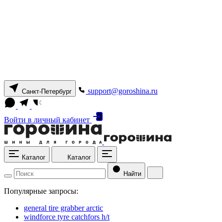
support@goroshina.ru
Санкт-Петербург
Войти
в личный кабинет
Каталог
Каталог
Найти
Популярные запросы:
general tire grabber arctic
windforce tyre catchfors h/t