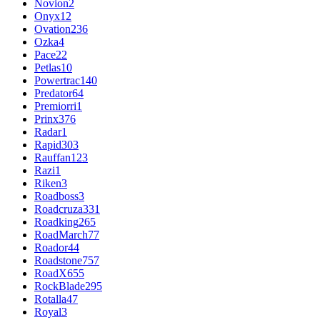
Novion
2
Onyx
12
Ovation
236
Ozka
4
Pace
22
Petlas
10
Powertrac
140
Predator
64
Premiorri
1
Prinx
376
Radar
1
Rapid
303
Rauffan
123
Razi
1
Riken
3
Roadboss
3
Roadcruza
331
Roadking
265
RoadMarch
77
Roador
44
Roadstone
757
RoadX
655
RockBlade
295
Rotalla
47
Royal
3