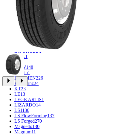
CROSS_STREET
31
Eurodisk
1
FF
33
FR REPLICA
1
GR
34
Grizzly
3
iFree
965
iFree Original
49
Ikon
1
INFORGED
1
K&K
1
K7
2
KDW
148
Keskin
1
KHOMEN
226
Kronprinz
24
KT
23
LE
13
LEGE ARTIS
1
LIZARDO
14
LS
1136
LS FlowForming
137
LS Forged
270
Magnetto
130
Magnum
11