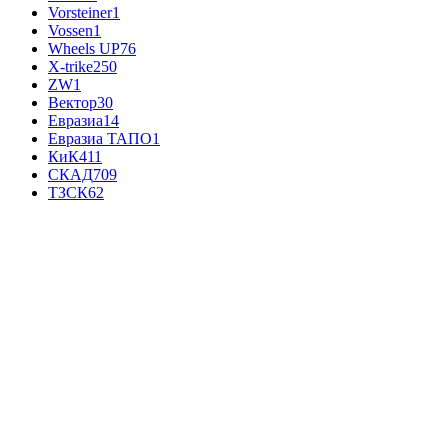
Vorsteiner
1
Vossen
1
Wheels UP
76
X-trike
250
ZW
1
Вектор
30
Евразиа
14
Евразиа ТАПО
1
КиК
411
СКАД
709
ТЗСК
62