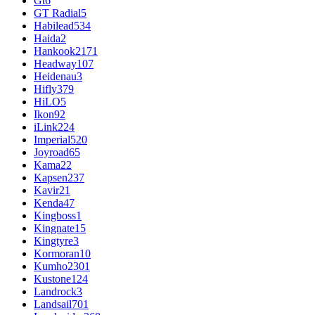
Gt
6
GT Radial
5
Habilead
534
Haida
2
Hankook
2171
Headway
107
Heidenau
3
Hifly
379
HiLO
5
Ikon
92
iLink
224
Imperial
520
Joyroad
65
Kama
22
Kapsen
237
Kavir
21
Kenda
47
Kingboss
1
Kingnate
15
Kingtyre
3
Kormoran
10
Kumho
2301
Kustone
124
Landrock
3
Landsail
701