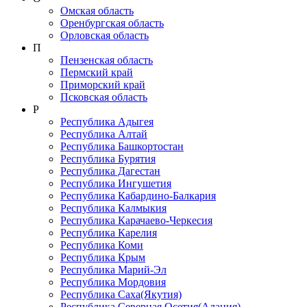
Омская область
Оренбургская область
Орловская область
П
Пензенская область
Пермский край
Приморский край
Псковская область
Р
Республика Адыгея
Республика Алтай
Республика Башкортостан
Республика Бурятия
Республика Дагестан
Республика Ингушетия
Республика Кабардино-Балкария
Республика Калмыкия
Республика Карачаево-Черкеcия
Республика Карелия
Республика Коми
Республика Крым
Республика Марий-Эл
Республика Мордовия
Республика Саха(Якутия)
Республика Северная Осетия(Алания)