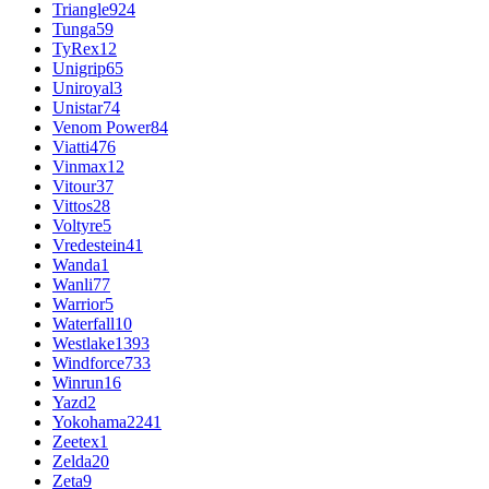
Triangle
924
Tunga
59
TyRex
12
Unigrip
65
Uniroyal
3
Unistar
74
Venom Power
84
Viatti
476
Vinmax
12
Vitour
37
Vittos
28
Voltyre
5
Vredestein
41
Wanda
1
Wanli
77
Warrior
5
Waterfall
10
Westlake
1393
Windforce
733
Winrun
16
Yazd
2
Yokohama
2241
Zeetex
1
Zelda
20
Zeta
9