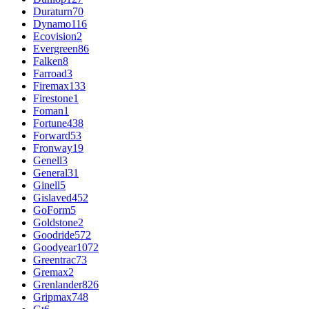
Duraturn
70
Dynamo
116
Ecovision
2
Evergreen
86
Falken
8
Farroad
3
Firemax
133
Firestone
1
Foman
1
Fortune
438
Forward
53
Fronway
19
Genell
3
General
31
Ginell
5
Gislaved
452
GoForm
5
Goldstone
2
Goodride
572
Goodyear
1072
Greentrac
73
Gremax
2
Grenlander
826
Gripmax
748