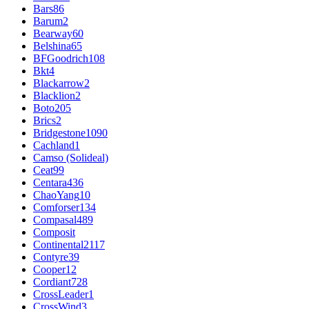
Bars
86
Barum
2
Bearway
60
Belshina
65
BFGoodrich
108
Bkt
4
Blackarrow
2
Blacklion
2
Boto
205
Brics
2
Bridgestone
1090
Cachland
1
Camso (Solideal)
Ceat
99
Centara
436
ChaoYang
10
Comforser
134
Compasal
489
Composit
Continental
2117
Contyre
39
Cooper
12
Cordiant
728
CrossLeader
1
CrossWind
3