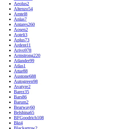
Aeolus
2
Altenzo
54
Amtel
8
Anlas
7
Antares
260
Aosen
2
Aoteli
3
Aplus
73
Ardent
11
Arivo
978
Armstrong
220
Atlander
99
Atlas
1
Attar
88
Austone
688
Autogreen
98
Avatyre
2
Barez
35
Bars
86
Barum
2
Bearway
60
Belshina
65
BFGoodrich
108
Bkt
4
Blackarrow
2