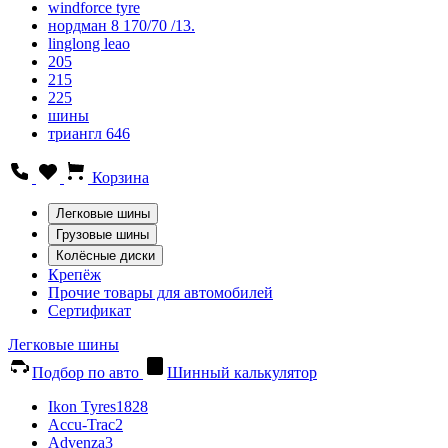
windforce tyre
нордман 8 170/70 /13.
linglong leao
205
215
225
шины
триангл 646
Корзина
Легковые шины
Грузовые шины
Колёсные диски
Крепёж
Прочие товары для автомобилей
Сертификат
Легковые шины
Подбор по авто
Шинный калькулятор
Ikon Tyres
1828
Accu-Trac
2
Advenza
3