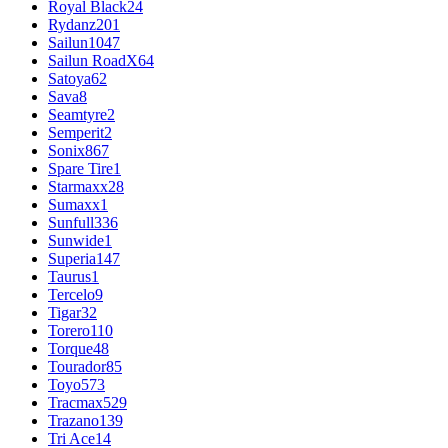
Royal Black
24
Rydanz
201
Sailun
1047
Sailun RoadX
64
Satoya
62
Sava
8
Seamtyre
2
Semperit
2
Sonix
867
Spare Tire
1
Starmaxx
28
Sumaxx
1
Sunfull
336
Sunwide
1
Superia
147
Taurus
1
Tercelo
9
Tigar
32
Torero
110
Torque
48
Tourador
85
Toyo
573
Tracmax
529
Trazano
139
Tri Ace
14