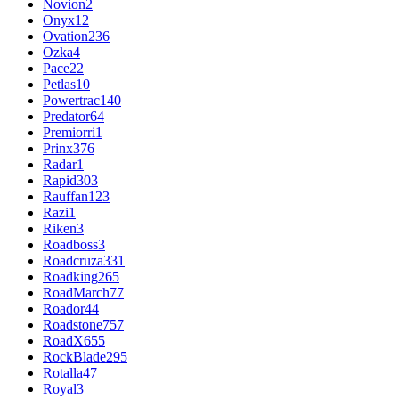
Novion
2
Onyx
12
Ovation
236
Ozka
4
Pace
22
Petlas
10
Powertrac
140
Predator
64
Premiorri
1
Prinx
376
Radar
1
Rapid
303
Rauffan
123
Razi
1
Riken
3
Roadboss
3
Roadcruza
331
Roadking
265
RoadMarch
77
Roador
44
Roadstone
757
RoadX
655
RockBlade
295
Rotalla
47
Royal
3