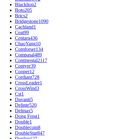
Blacklion
2
Boto
205
Brics
2
Bridgestone
1090
Cachland
1
Ceat
99
Centara
436
ChaoYang
10
Comforser
134
Compasal
489
Continental
2117
Contyre
39
Cooper
12
Cordiant
728
CrossLeader
1
CrossWind
3
Cst
1
Davanti
5
Delinte
520
Delmax
5
Dong Feng
1
Double
1
Doublecoin
8
DoubleStar
847
Dunlop
127