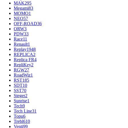
MAK
295
Megami
83
MOMO
1
NEO
57
OFF-ROAD
36
ORW
3
PDW
33
Race
11
Renault
1
Replay
1948
REPLICA
2
Replica FR
4
RepliKey
2
RGW
27
RoadWiz
1
RST
185
SDT
10
SST
70
Steger
2
Sunrise
1
Tech
9
Tech Line
31
Topu
6
Trebl
610
Venti
99