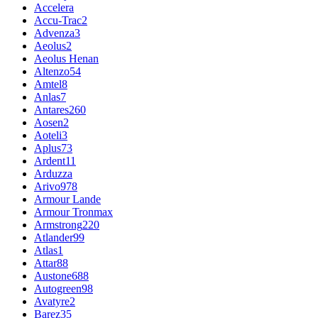
Accelera
Accu-Trac
2
Advenza
3
Aeolus
2
Aeolus Henan
Altenzo
54
Amtel
8
Anlas
7
Antares
260
Aosen
2
Aoteli
3
Aplus
73
Ardent
11
Arduzza
Arivo
978
Armour Lande
Armour Tronmax
Armstrong
220
Atlander
99
Atlas
1
Attar
88
Austone
688
Autogreen
98
Avatyre
2
Barez
35