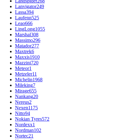
Landspider
268
Lanvigator
249
Lassa
394
Laufenn
525
Leao
666
LingLong
1055
Marshal
308
Massimo
296
Matador
277
Maxtrek
6
Maxxis
1910
Mazzini
720
Meteor
1
Metzeler
11
Michelin
1968
Mileking
7
Mirage
655
Nankang
20
Nereus
2
Nexen
1175
Nitto
94
Nokian Tyres
572
Nordexx
1
Nordman
102
Nortec
21