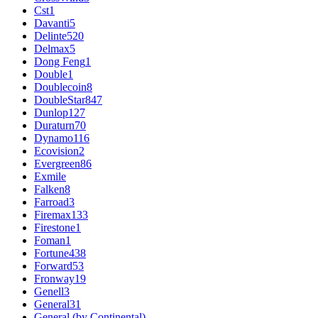
Cst
1
Davanti
5
Delinte
520
Delmax
5
Dong Feng
1
Double
1
Doublecoin
8
DoubleStar
847
Dunlop
127
Duraturn
70
Dynamo
116
Ecovision
2
Evergreen
86
Exmile
Falken
8
Farroad
3
Firemax
133
Firestone
1
Foman
1
Fortune
438
Forward
53
Fronway
19
Genell
3
General
31
General (by Continental)