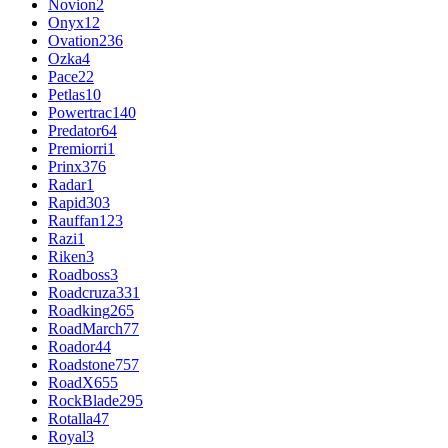
Novion
2
Onyx
12
Ovation
236
Ozka
4
Pace
22
Petlas
10
Powertrac
140
Predator
64
Premiorri
1
Prinx
376
Radar
1
Rapid
303
Rauffan
123
Razi
1
Riken
3
Roadboss
3
Roadcruza
331
Roadking
265
RoadMarch
77
Roador
44
Roadstone
757
RoadX
655
RockBlade
295
Rotalla
47
Royal
3