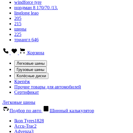
windforce tyre
нордман 8 170/70 /13.
linglong leao
205
215
шины
225
триангл 646
Корзина
Легковые шины
Грузовые шины
Колёсные диски
Крепёж
Прочие товары для автомобилей
Сертификат
Легковые шины
Подбор по авто
Шинный калькулятор
Ikon Tyres
1828
Accu-Trac
2
Advenza
3