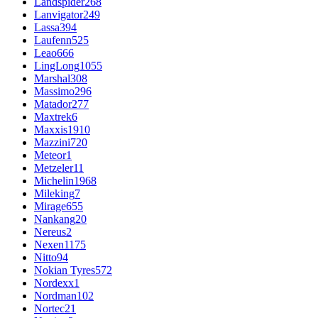
Landspider
268
Lanvigator
249
Lassa
394
Laufenn
525
Leao
666
LingLong
1055
Marshal
308
Massimo
296
Matador
277
Maxtrek
6
Maxxis
1910
Mazzini
720
Meteor
1
Metzeler
11
Michelin
1968
Mileking
7
Mirage
655
Nankang
20
Nereus
2
Nexen
1175
Nitto
94
Nokian Tyres
572
Nordexx
1
Nordman
102
Nortec
21