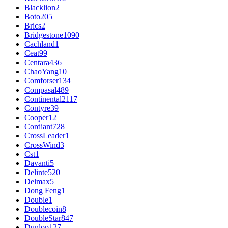
Blacklion
2
Boto
205
Brics
2
Bridgestone
1090
Cachland
1
Ceat
99
Centara
436
ChaoYang
10
Comforser
134
Compasal
489
Continental
2117
Contyre
39
Cooper
12
Cordiant
728
CrossLeader
1
CrossWind
3
Cst
1
Davanti
5
Delinte
520
Delmax
5
Dong Feng
1
Double
1
Doublecoin
8
DoubleStar
847
Dunlop
127