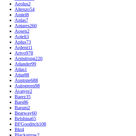
Aeolus
2
Altenzo
54
Amtel
8
Anlas
7
Antares
260
Aosen
2
Aoteli
3
Aplus
73
Ardent
11
Arivo
978
Armstrong
220
Atlander
99
Atlas
1
Attar
88
Austone
688
Autogreen
98
Avatyre
2
Barez
35
Bars
86
Barum
2
Bearway
60
Belshina
65
BFGoodrich
108
Bkt
4
Blackarrow
2