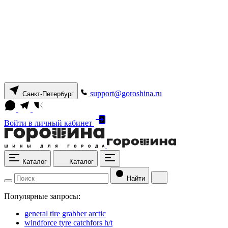
support@goroshina.ru
Санкт-Петербург
Войти
в личный кабинет
Каталог
Каталог
Найти
Популярные запросы:
general tire grabber arctic
windforce tyre catchfors h/t