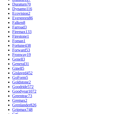
Duraturn
70
Dynamo
116
Ecovision
2
Evergreen
86
Falken
8
Farroad
3
Firemax
133
Firestone
1
Foman
1
Fortune
438
Forward
53
Fronway
19
Genell
3
General
31
Ginell
5
Gislaved
452
GoForm
5
Goldstone
2
Goodride
572
Goodyear
1072
Greentrac
73
Gremax
2
Grenlander
826
Gripmax
748