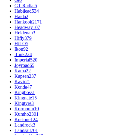
Gt
6
GT Radial
5
Habilead
534
Haida
2
Hankook
2171
Headway
107
Heidenau
3
Hifly
379
HiLO
5
Ikon
92
iLink
224
Imperial
520
Joyroad
65
Kama
22
Kapsen
237
Kavir
21
Kenda
47
Kingboss
1
Kingnate
15
Kingtyre
3
Kormoran
10
Kumho
2301
Kustone
124
Landrock
3
Landsail
701