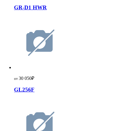
GR-D1 HWR
30 050
₽
от
GL256F