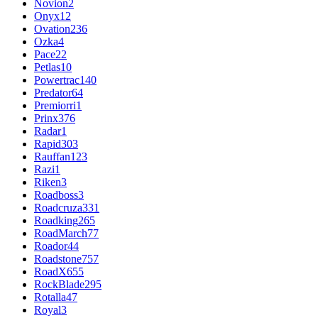
Novion
2
Onyx
12
Ovation
236
Ozka
4
Pace
22
Petlas
10
Powertrac
140
Predator
64
Premiorri
1
Prinx
376
Radar
1
Rapid
303
Rauffan
123
Razi
1
Riken
3
Roadboss
3
Roadcruza
331
Roadking
265
RoadMarch
77
Roador
44
Roadstone
757
RoadX
655
RockBlade
295
Rotalla
47
Royal
3