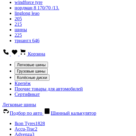
windforce tyre
нордман 8 170/70 /13.
linglong leao
205
215
шины
225
триангл 646
Корзина
Легковые шины
Грузовые шины
Колёсные диски
Крепёж
Прочие товары для автомобилей
Сертификат
Легковые шины
Подбор по авто
Шинный калькулятор
Ikon Tyres
1828
Accu-Trac
2
Advenza
3