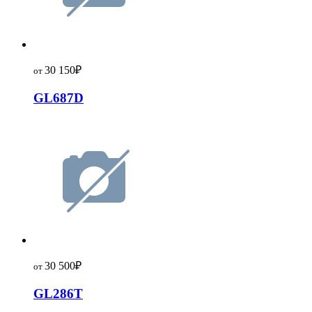
30 150
₽
от
GL687D
30 500
₽
от
GL286T