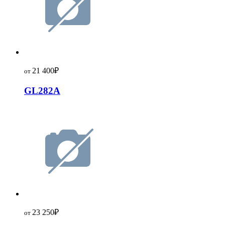
21 400
₽
от
GL282A
23 250
₽
от