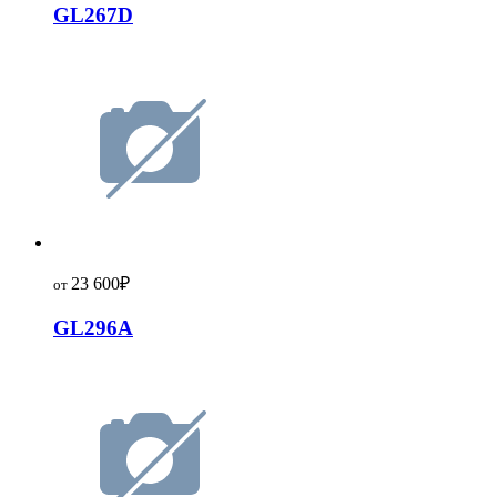
GL267D
23 600
₽
от
GL296A