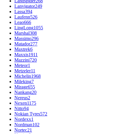
Landspider
268
Lanvigator
249
Lassa
394
Laufenn
526
Leao
666
LingLong
1055
Marshal
308
Massimo
296
Matador
277
Maxtrek
6
Maxxis
1911
Mazzini
720
Meteor
1
Metzeler
11
Michelin
1968
Mileking
7
Mirage
655
Nankang
20
Nereus
2
Nexen
1175
Nitto
94
Nokian Tyres
572
Nordexx
1
Nordman
102
Nortec
21