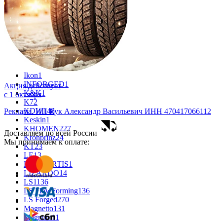
CROSS_STREET
31
Eurodisk
1
FF
30
FR REPLICA
1
GR
34
Grizzly
3
iFree
912
iFree Original
49
Ikon
1
INFORGED
1
Акция действует
K&K
1
с
1 октября
K7
2
KDW
148
Реклама. ИП Кук Александр Васильевич ИНН 470417066112
Keskin
1
KHOMEN
227
Доставляем по всей России
Kronprinz
24
Мы принимаем к оплате:
KT
23
LE
13
LEGE ARTIS
1
LIZARDO
14
LS
1136
LS FlowForming
136
LS Forged
270
Magnetto
131
Magnum
11