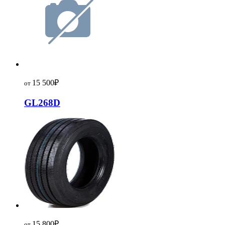
15 500
₽
от
GL268D
15 800
₽
от