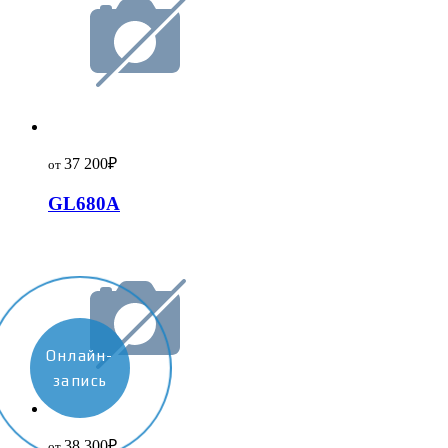
37 200
₽
от
GL680A
Онлайн-
запись
38 300
₽
от