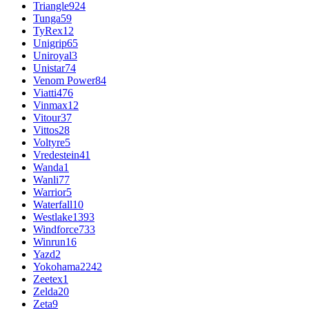
Triangle
924
Tunga
59
TyRex
12
Unigrip
65
Uniroyal
3
Unistar
74
Venom Power
84
Viatti
476
Vinmax
12
Vitour
37
Vittos
28
Voltyre
5
Vredestein
41
Wanda
1
Wanli
77
Warrior
5
Waterfall
10
Westlake
1393
Windforce
733
Winrun
16
Yazd
2
Yokohama
2242
Zeetex
1
Zelda
20
Zeta
9