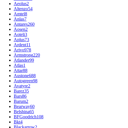
Aeolus
2
Altenzo
54
Amtel
8
Anlas
7
Antares
260
Aosen
2
Aoteli
3
Aplus
73
Ardent
11
Arivo
978
Armstrong
220
Atlander
99
Atlas
1
Attar
88
Austone
688
Autogreen
98
Avatyre
2
Barez
35
Bars
86
Barum
2
Bearway
60
Belshina
65
BFGoodrich
108
Bkt
4
Blackarrow
2