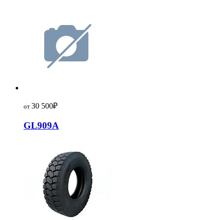
30 500
₽
от
GL909A