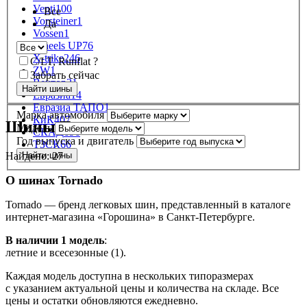
Venti
100
Все
Vorsteiner
1
Да
Vossen
1
Wheels UP
76
X-trike
246
C/LT, Runflat
?
ZW
1
Забрать сейчас
Вектор
31
Евразиа
14
Евразиа ТАПО
1
Марка автомобиля
КиК
407
Шины Tornado
Модель
СКАД
696
Год выпуска и двигатель
ТЗСК
66
Найдено:
27
Найти шины
О шинах Tornado
Tornado — бренд легковых шин, представленный в каталоге
интернет-магазина «Горошина» в Санкт-Петербурге.
В наличии 1 модель
:
летние и всесезонные (1).
Каждая модель доступна в нескольких типоразмерах
с указанием актуальной цены и количества на складе. Все
цены и остатки обновляются ежедневно.