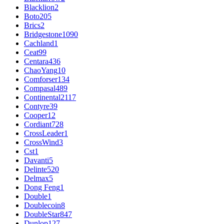
Blacklion
2
Boto
205
Brics
2
Bridgestone
1090
Cachland
1
Ceat
99
Centara
436
ChaoYang
10
Comforser
134
Compasal
489
Continental
2117
Contyre
39
Cooper
12
Cordiant
728
CrossLeader
1
CrossWind
3
Cst
1
Davanti
5
Delinte
520
Delmax
5
Dong Feng
1
Double
1
Doublecoin
8
DoubleStar
847
Dunlop
127