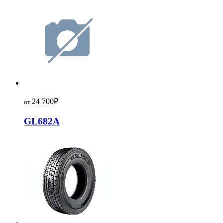
24 700
₽
от
GL682A