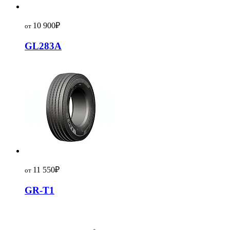
10 900
₽
от
GL283A
11 550
₽
от
GR-T1