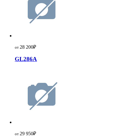
28 200
₽
от
GL286A
29 950
₽
от