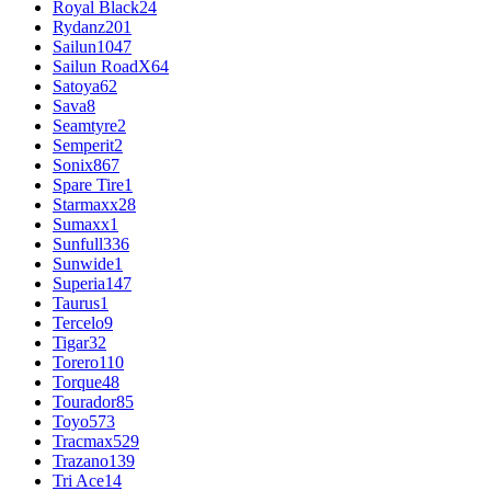
Royal Black
24
Rydanz
201
Sailun
1047
Sailun RoadX
64
Satoya
62
Sava
8
Seamtyre
2
Semperit
2
Sonix
867
Spare Tire
1
Starmaxx
28
Sumaxx
1
Sunfull
336
Sunwide
1
Superia
147
Taurus
1
Tercelo
9
Tigar
32
Torero
110
Torque
48
Tourador
85
Toyo
573
Tracmax
529
Trazano
139
Tri Ace
14