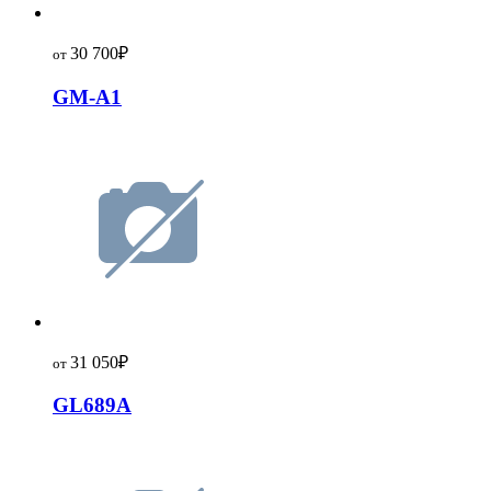
30 700
₽
от
GM-A1
31 050
₽
от
GL689A