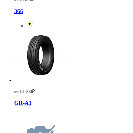
366
18 100
₽
от
GR-A1