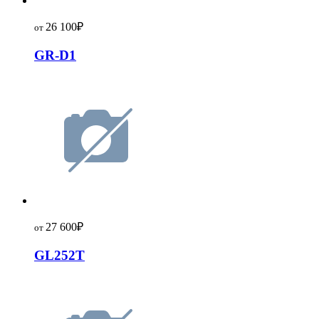
26 100
₽
от
GR-D1
27 600
₽
от
GL252T