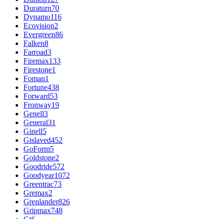
Duraturn
70
Dynamo
116
Ecovision
2
Evergreen
86
Falken
8
Farroad
3
Firemax
133
Firestone
1
Foman
1
Fortune
438
Forward
53
Fronway
19
Genell
3
General
31
Ginell
5
Gislaved
452
GoForm
5
Goldstone
2
Goodride
572
Goodyear
1072
Greentrac
73
Gremax
2
Grenlander
826
Gripmax
748