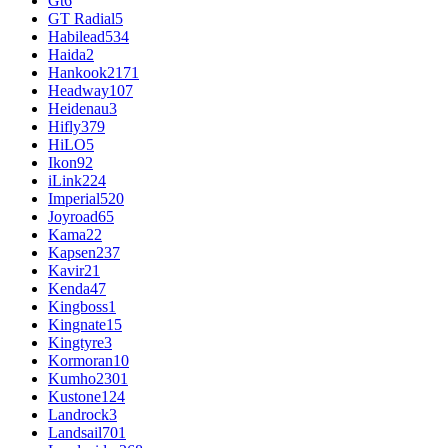
Gt
6
GT Radial
5
Habilead
534
Haida
2
Hankook
2171
Headway
107
Heidenau
3
Hifly
379
HiLO
5
Ikon
92
iLink
224
Imperial
520
Joyroad
65
Kama
22
Kapsen
237
Kavir
21
Kenda
47
Kingboss
1
Kingnate
15
Kingtyre
3
Kormoran
10
Kumho
2301
Kustone
124
Landrock
3
Landsail
701