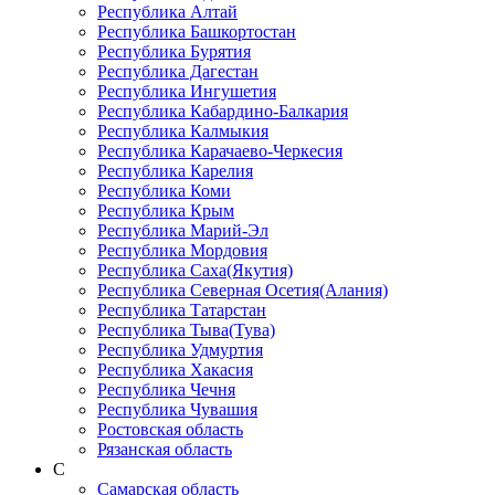
Республика Алтай
Республика Башкортостан
Республика Бурятия
Республика Дагестан
Республика Ингушетия
Республика Кабардино-Балкария
Республика Калмыкия
Республика Карачаево-Черкеcия
Республика Карелия
Республика Коми
Республика Крым
Республика Марий-Эл
Республика Мордовия
Республика Саха(Якутия)
Республика Северная Осетия(Алания)
Республика Татарстан
Республика Тыва(Тува)
Республика Удмуртия
Республика Хакасия
Республика Чечня
Республика Чувашия
Ростовская область
Рязанская область
С
Самарская область