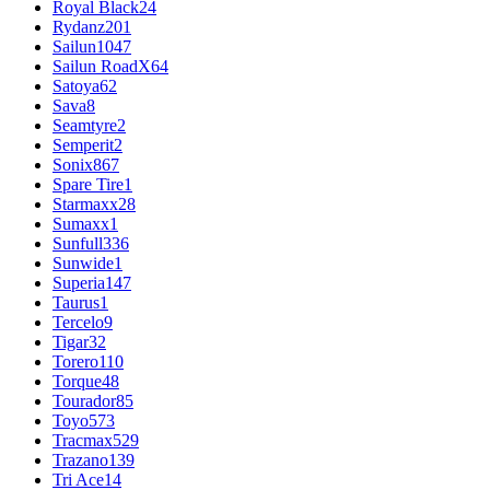
Royal Black
24
Rydanz
201
Sailun
1047
Sailun RoadX
64
Satoya
62
Sava
8
Seamtyre
2
Semperit
2
Sonix
867
Spare Tire
1
Starmaxx
28
Sumaxx
1
Sunfull
336
Sunwide
1
Superia
147
Taurus
1
Tercelo
9
Tigar
32
Torero
110
Torque
48
Tourador
85
Toyo
573
Tracmax
529
Trazano
139
Tri Ace
14