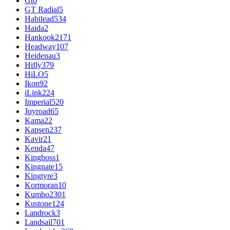
Gt
6
GT Radial
5
Habilead
534
Haida
2
Hankook
2171
Headway
107
Heidenau
3
Hifly
379
HiLO
5
Ikon
92
iLink
224
Imperial
520
Joyroad
65
Kama
22
Kapsen
237
Kavir
21
Kenda
47
Kingboss
1
Kingnate
15
Kingtyre
3
Kormoran
10
Kumho
2301
Kustone
124
Landrock
3
Landsail
701