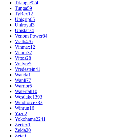
Triangle
924
Tunga
59
TyRex
12
Unigrip
65
Uniroyal
3
Unistar
74
Venom Power
84
Viatti
476
Vinmax
12
Vitour
37
Vittos
28
Voltyre
5
Vredestein
41
Wanda
1
Wanli
77
Warrior
5
Waterfall
10
Westlake
1393
Windforce
733
Winrun
16
Yazd
2
Yokohama
2241
Zeetex
1
Zelda
20
Zeta
9