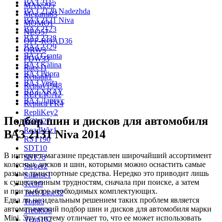
ВАЗ 2115
MAK
295
ВАЗ 2120 Nadezhda
Megami
83
ВАЗ 2121 Niva
MOMO
1
ВАЗ 2123
NEO
57
ВАЗ 2328
OFF-ROAD
36
ВАЗ 2329
ORW
3
ВАЗ Granta
PDW
33
ВАЗ Kalina
Race
11
ВАЗ Priora
Renault
1
ВАЗ Vesta
Replay
1948
ВАЗ XRAY
REPLICA
2
ВАЗ Ларгус
Replica FR
4
RepliKey
2
Подбор шин и дисков для автомобиля
RGW
27
RoadWiz
1
ВАЗ 2131 Niva 2014
RST
190
SDT
10
В интернет-магазине представлен широчайший ассортимент
SST
70
колесных дисков и шин, которыми можно оснастить самые
Steger
2
разные транспортные средства. Нередко это приводит лишь
Sunrise
1
к существенным трудностям, сначала при поиске, а затем
Tech
9
и при выборе необходимых комплектующих.
Tech Line
32
Едва ли не идеальным решением таких проблем является
Topu
6
автоматический подбор шин и дисков для автомобиля марки
Trebl
608
Mini. Эту систему отличает то, что ее может использовать
Venti
102