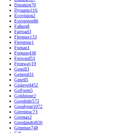
Duraturn
70
Dynamo
116
Ecovision
2
Evergreen
86
Falken
8
Farroad
3
Firemax
133
Firestone
1
Foman
1
Fortune
438
Forward
53
Fronway
19
Genell
3
General
31
Ginell
5
Gislaved
452
GoForm
5
Goldstone
2
Goodride
572
Goodyear
1072
Greentrac
73
Gremax
2
Grenlander
826
Gripmax
748