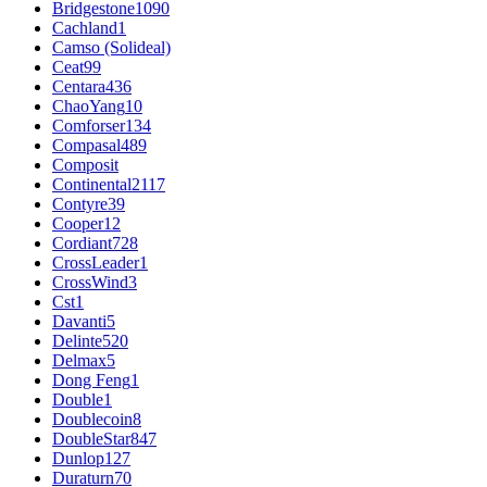
Bridgestone
1090
Cachland
1
Camso (Solideal)
Ceat
99
Centara
436
ChaoYang
10
Comforser
134
Compasal
489
Composit
Continental
2117
Contyre
39
Cooper
12
Cordiant
728
CrossLeader
1
CrossWind
3
Cst
1
Davanti
5
Delinte
520
Delmax
5
Dong Feng
1
Double
1
Doublecoin
8
DoubleStar
847
Dunlop
127
Duraturn
70