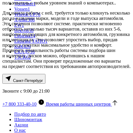
пользователь с любым уровнем знаний о компьютерах..
Vorsteiner
1
Vossen
1
Для начала работы с ней, требуется только кликнуть несколько
Wheels UP
76
раз на названии марки, модели и годе выпуска автомобиля.
X-trike
308
Эти сведения позволяют системе. практически мгновенно
ZW
1
отбросить несколько тысяч вариантов, оставив из них 5-6,
Вектор
30
наиболее подходящих для конкретного автомобиля, грузовика
Евразиа
14
или мотоцикла. Это позволяет упростить выбор, придав
Евразиа ТАПО
1
процессу покупки максимальное удобство и комфорт.
КиК
426
Проверить правильность работы системы подбора шин
СКАД
716
и колесных, дисков можно, обратившись к нашим
ТЗСК
62
специалистам. Они проверят предложенные ею варианты
на предмет соответствия их требованиям автопроизводителей.
Санкт-Петербург
Звоните с 9:00 до 21:00
+7 800 333-40-10
Время работы шинных центров
Подбор по авто
Шиномонтаж
Акции
О нас