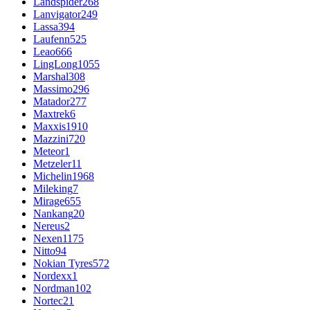
Landspider
268
Lanvigator
249
Lassa
394
Laufenn
525
Leao
666
LingLong
1055
Marshal
308
Massimo
296
Matador
277
Maxtrek
6
Maxxis
1910
Mazzini
720
Meteor
1
Metzeler
11
Michelin
1968
Mileking
7
Mirage
655
Nankang
20
Nereus
2
Nexen
1175
Nitto
94
Nokian Tyres
572
Nordexx
1
Nordman
102
Nortec
21