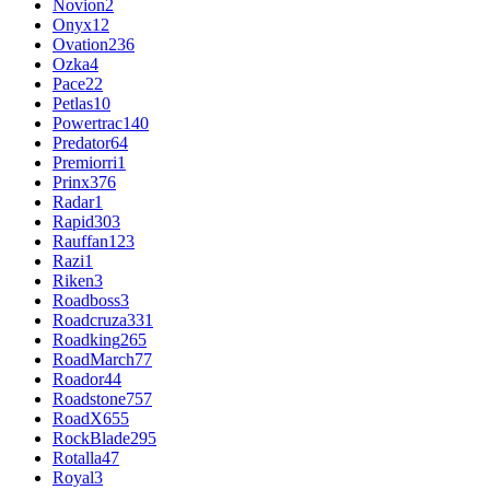
Novion
2
Onyx
12
Ovation
236
Ozka
4
Pace
22
Petlas
10
Powertrac
140
Predator
64
Premiorri
1
Prinx
376
Radar
1
Rapid
303
Rauffan
123
Razi
1
Riken
3
Roadboss
3
Roadcruza
331
Roadking
265
RoadMarch
77
Roador
44
Roadstone
757
RoadX
655
RockBlade
295
Rotalla
47
Royal
3