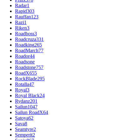
Radar
1
Rapid
303
Rauffan
123
Razi
1
Riken
3
Roadboss
3
Roadcruza
331
Roadking
265
RoadMarch
77
Roador
44
Roadsone
Roadstone
757
RoadX
655
RockBlade
295
Rotalla
47
Royal
3
Royal Black
24
Rydanz
201
Sailun
1047
Sailun RoadX
64
Satoya
62
Sava
8
Seamtyre
2
Semperit
2