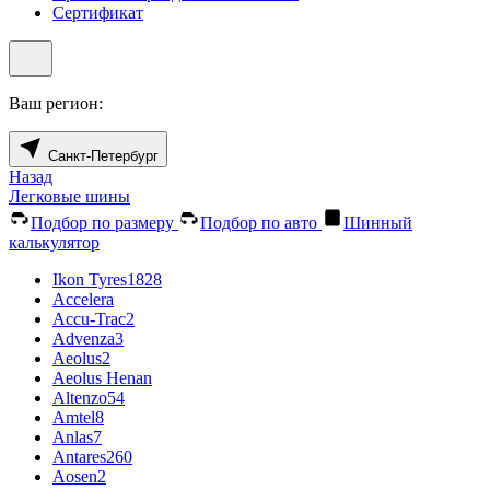
Сертификат
Ваш регион:
Санкт-Петербург
Назад
Легковые шины
Подбор по размеру
Подбор по авто
Шинный
калькулятор
Ikon Tyres
1828
Accelera
Accu-Trac
2
Advenza
3
Aeolus
2
Aeolus Henan
Altenzo
54
Amtel
8
Anlas
7
Antares
260
Aosen
2