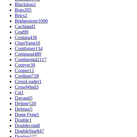
Blacklion
2
Boto
205
Brics
2
Bridgestone
1090
Cachland
1
Ceat
99
Centara
436
ChaoYang
10
Comforser
134
Compasal
489
Continental
2117
Contyre
39
Cooper
12
Cordiant
728
CrossLeader
1
CrossWind
3
Cst
1
Davanti
5
Delinte
520
Delmax
5
Dong Feng
1
Double
1
Doublecoin
8
DoubleStar
847
Dunlop
127