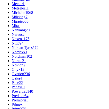
Meteor
1
Metzeler
11
Michelin
1968
Mileking
7
Mirage
655
Mitas
Nankang
20
Nereus
2
Nexen
1175
Nitto
94
Nokian Tyres
572
Nordexx
1
Nordman
102
Nortec
21
Novion
2
Onyx
12
Ovation
236
Ozka
4
Pace
22
Petlas
10
Powertrac
140
Predator
64
Premiorri
1
Primex
Prinx
376