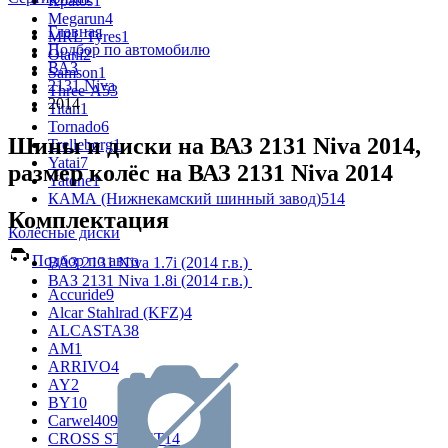
Kpatos
1
Megarun
4
Главная
MRL Tyres
1
Подбор по автомобилю
Otani
2
ВАЗ
Samson
1
2131 Niva
Three-A
53
2014
Titan
1
Tornado
6
Шины и диски на ВАЗ 2131 Niva 2014,
Trelleborg
1
Yatai
7
размер колёс на ВАЗ 2131 Niva 2014
Yatone
1
КАМА (Нижнекамский шинный завод)
514
Комплектация
Колёсные диски
Подбор по авто
ВАЗ 2131 Niva 1.7i (2014 г.в.)
ВАЗ 2131 Niva 1.8i (2014 г.в.)
Accuride
9
Alcar Stahlrad (KFZ)
4
ALCASTA
38
AM
1
ARRIVO
4
AY
2
BY
10
Carwel
409
CROSS STREET
14