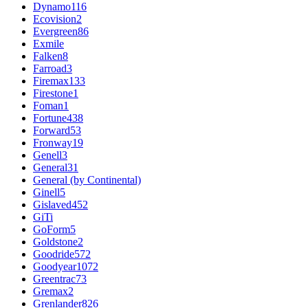
Dynamo
116
Ecovision
2
Evergreen
86
Exmile
Falken
8
Farroad
3
Firemax
133
Firestone
1
Foman
1
Fortune
438
Forward
53
Fronway
19
Genell
3
General
31
General (by Continental)
Ginell
5
Gislaved
452
GiTi
GoForm
5
Goldstone
2
Goodride
572
Goodyear
1072
Greentrac
73
Gremax
2
Grenlander
826