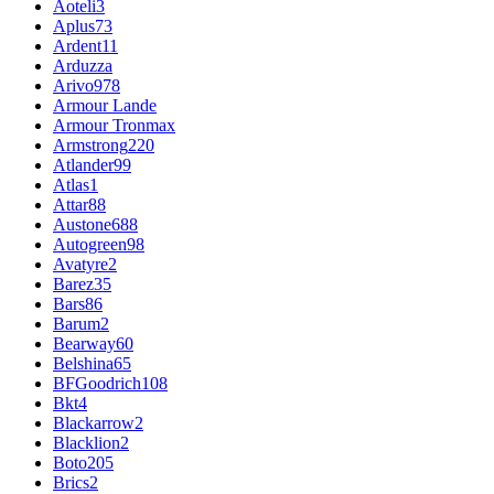
Aoteli
3
Aplus
73
Ardent
11
Arduzza
Arivo
978
Armour Lande
Armour Tronmax
Armstrong
220
Atlander
99
Atlas
1
Attar
88
Austone
688
Autogreen
98
Avatyre
2
Barez
35
Bars
86
Barum
2
Bearway
60
Belshina
65
BFGoodrich
108
Bkt
4
Blackarrow
2
Blacklion
2
Boto
205
Brics
2