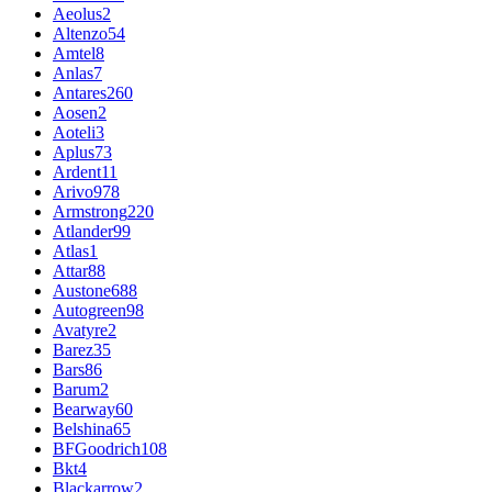
Aeolus
2
Altenzo
54
Amtel
8
Anlas
7
Antares
260
Aosen
2
Aoteli
3
Aplus
73
Ardent
11
Arivo
978
Armstrong
220
Atlander
99
Atlas
1
Attar
88
Austone
688
Autogreen
98
Avatyre
2
Barez
35
Bars
86
Barum
2
Bearway
60
Belshina
65
BFGoodrich
108
Bkt
4
Blackarrow
2