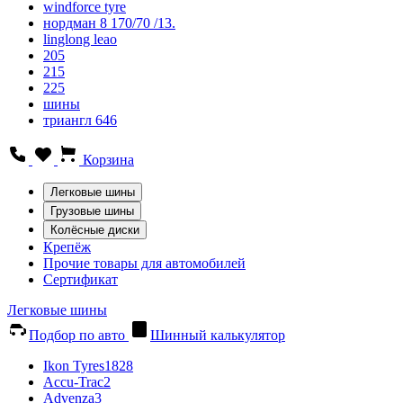
windforce tyre
нордман 8 170/70 /13.
linglong leao
205
215
225
шины
триангл 646
Корзина
Легковые шины
Грузовые шины
Колёсные диски
Крепёж
Прочие товары для автомобилей
Сертификат
Легковые шины
Подбор по авто
Шинный калькулятор
Ikon Tyres
1828
Accu-Trac
2
Advenza
3