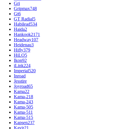
Gri
Gripmax
748
Gt
6
GT Radial
5
Habilead
534
Haida
2
Hankook
2171
Headway
107
Heidenau
3
Hifly
379
HiLO
5
Ikon
92
iLink
224
Imperial
520
Inroad
Jesstire
Joyroad
65
Kama
22
Kama-218
Kama-243
Kama-505
Kama-511
Kama-515
Kapsen
237
Kavir
21