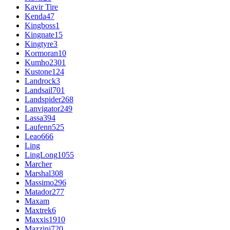
Kavir Tire
Kenda
47
Kingboss
1
Kingnate
15
Kingtyre
3
Kormoran
10
Kumho
2301
Kustone
124
Landrock
3
Landsail
701
Landspider
268
Lanvigator
249
Lassa
394
Laufenn
525
Leao
666
Ling
LingLong
1055
Marcher
Marshal
308
Massimo
296
Matador
277
Maxam
Maxtrek
6
Maxxis
1910
Mazzini
720