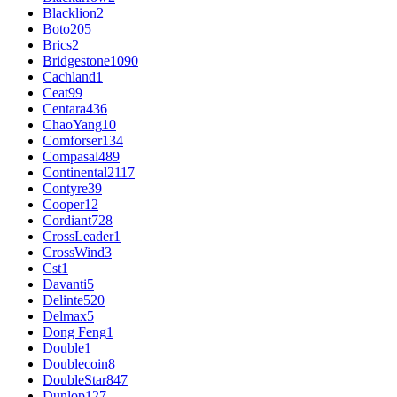
Blacklion
2
Boto
205
Brics
2
Bridgestone
1090
Cachland
1
Ceat
99
Centara
436
ChaoYang
10
Comforser
134
Compasal
489
Continental
2117
Contyre
39
Cooper
12
Cordiant
728
CrossLeader
1
CrossWind
3
Cst
1
Davanti
5
Delinte
520
Delmax
5
Dong Feng
1
Double
1
Doublecoin
8
DoubleStar
847
Dunlop
127