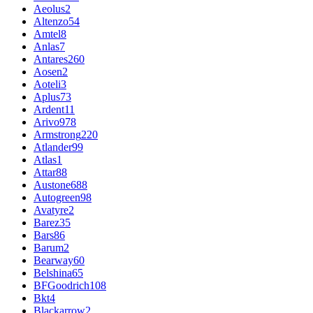
Aeolus
2
Altenzo
54
Amtel
8
Anlas
7
Antares
260
Aosen
2
Aoteli
3
Aplus
73
Ardent
11
Arivo
978
Armstrong
220
Atlander
99
Atlas
1
Attar
88
Austone
688
Autogreen
98
Avatyre
2
Barez
35
Bars
86
Barum
2
Bearway
60
Belshina
65
BFGoodrich
108
Bkt
4
Blackarrow
2