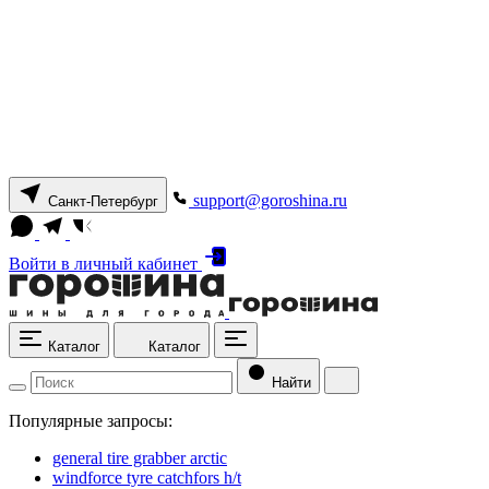
support@goroshina.ru
Санкт-Петербург
Войти
в личный кабинет
Каталог
Каталог
Найти
Популярные запросы:
general tire grabber arctic
windforce tyre catchfors h/t