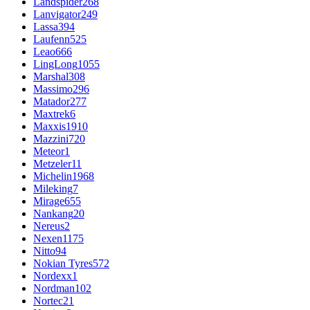
Landspider
268
Lanvigator
249
Lassa
394
Laufenn
525
Leao
666
LingLong
1055
Marshal
308
Massimo
296
Matador
277
Maxtrek
6
Maxxis
1910
Mazzini
720
Meteor
1
Metzeler
11
Michelin
1968
Mileking
7
Mirage
655
Nankang
20
Nereus
2
Nexen
1175
Nitto
94
Nokian Tyres
572
Nordexx
1
Nordman
102
Nortec
21