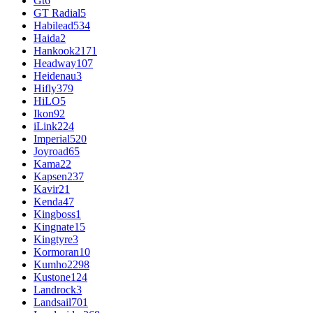
Gt
6
GT Radial
5
Habilead
534
Haida
2
Hankook
2171
Headway
107
Heidenau
3
Hifly
379
HiLO
5
Ikon
92
iLink
224
Imperial
520
Joyroad
65
Kama
22
Kapsen
237
Kavir
21
Kenda
47
Kingboss
1
Kingnate
15
Kingtyre
3
Kormoran
10
Kumho
2298
Kustone
124
Landrock
3
Landsail
701