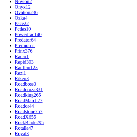
Novion
2
Onyx
12
Ovation
236
Ozka
4
Pace
22
Petlas
10
Powertrac
140
Predator
64
Premiorri
1
Prinx
376
Radar
1
Rapid
303
Rauffan
123
Razi
1
Riken
3
Roadboss
3
Roadcruza
331
Roadking
265
RoadMarch
77
Roador
44
Roadstone
757
RoadX
655
RockBlade
295
Rotalla
47
Royal
3