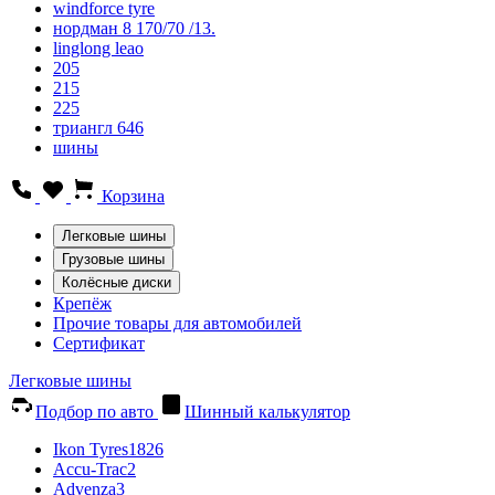
windforce tyre
нордман 8 170/70 /13.
linglong leao
205
215
225
триангл 646
шины
Корзина
Легковые шины
Грузовые шины
Колёсные диски
Крепёж
Прочие товары для автомобилей
Сертификат
Легковые шины
Подбор по авто
Шинный калькулятор
Ikon Tyres
1826
Accu-Trac
2
Advenza
3