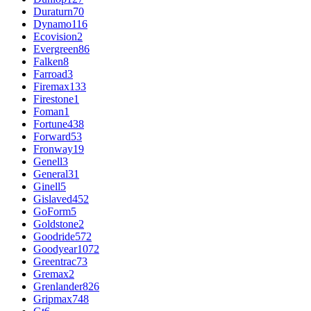
Duraturn
70
Dynamo
116
Ecovision
2
Evergreen
86
Falken
8
Farroad
3
Firemax
133
Firestone
1
Foman
1
Fortune
438
Forward
53
Fronway
19
Genell
3
General
31
Ginell
5
Gislaved
452
GoForm
5
Goldstone
2
Goodride
572
Goodyear
1072
Greentrac
73
Gremax
2
Grenlander
826
Gripmax
748