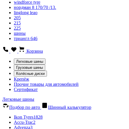
windforce tyre
нордман 8 170/70 /13.
linglong leao
205
215
225
шины
триангл 646
Корзина
Легковые шины
Грузовые шины
Колёсные диски
Крепёж
Прочие товары для автомобилей
Сертификат
Легковые шины
Подбор по авто
Шинный калькулятор
Ikon Tyres
1828
Accu-Trac
2
Advenza
3