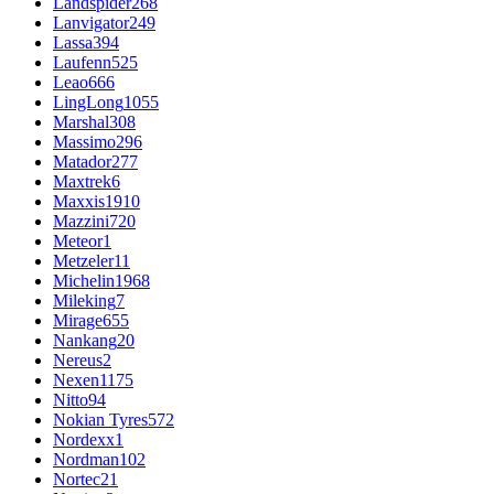
Landspider
268
Lanvigator
249
Lassa
394
Laufenn
525
Leao
666
LingLong
1055
Marshal
308
Massimo
296
Matador
277
Maxtrek
6
Maxxis
1910
Mazzini
720
Meteor
1
Metzeler
11
Michelin
1968
Mileking
7
Mirage
655
Nankang
20
Nereus
2
Nexen
1175
Nitto
94
Nokian Tyres
572
Nordexx
1
Nordman
102
Nortec
21