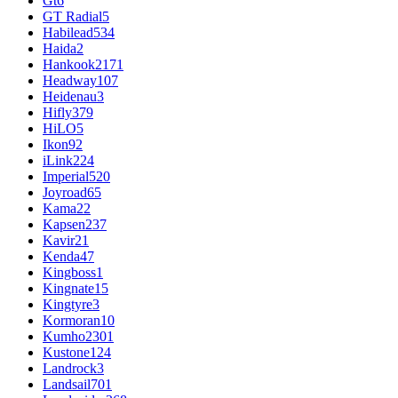
Gt
6
GT Radial
5
Habilead
534
Haida
2
Hankook
2171
Headway
107
Heidenau
3
Hifly
379
HiLO
5
Ikon
92
iLink
224
Imperial
520
Joyroad
65
Kama
22
Kapsen
237
Kavir
21
Kenda
47
Kingboss
1
Kingnate
15
Kingtyre
3
Kormoran
10
Kumho
2301
Kustone
124
Landrock
3
Landsail
701