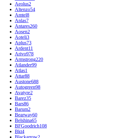
Aeolus
2
Altenzo
54
Amtel
8
Anlas
7
Antares
260
Aosen
2
Aoteli
3
Aplus
73
Ardent
11
Arivo
978
Armstrong
220
Atlander
99
Atlas
1
Attar
88
Austone
688
Autogreen
98
Avatyre
2
Barez
35
Bars
86
Barum
2
Bearway
60
Belshina
65
BFGoodrich
108
Bkt
4
Blackarrow
2