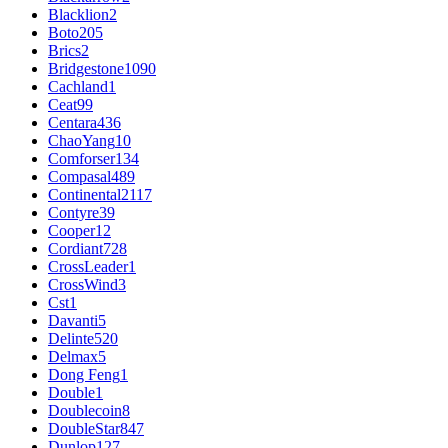
Blacklion
2
Boto
205
Brics
2
Bridgestone
1090
Cachland
1
Ceat
99
Centara
436
ChaoYang
10
Comforser
134
Compasal
489
Continental
2117
Contyre
39
Cooper
12
Cordiant
728
CrossLeader
1
CrossWind
3
Cst
1
Davanti
5
Delinte
520
Delmax
5
Dong Feng
1
Double
1
Doublecoin
8
DoubleStar
847
Dunlop
127