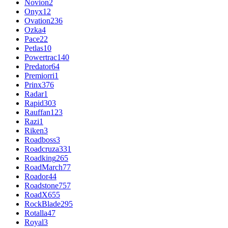
Novion
2
Onyx
12
Ovation
236
Ozka
4
Pace
22
Petlas
10
Powertrac
140
Predator
64
Premiorri
1
Prinx
376
Radar
1
Rapid
303
Rauffan
123
Razi
1
Riken
3
Roadboss
3
Roadcruza
331
Roadking
265
RoadMarch
77
Roador
44
Roadstone
757
RoadX
655
RockBlade
295
Rotalla
47
Royal
3