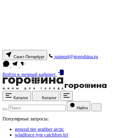
support@goroshina.ru
Санкт-Петербург
Войти
в личный кабинет
Каталог
Каталог
Найти
Популярные запросы:
general tire grabber arctic
windforce tyre catchfors h/t