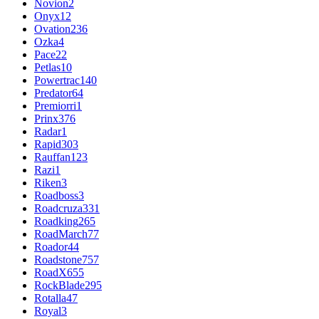
Novion
2
Onyx
12
Ovation
236
Ozka
4
Pace
22
Petlas
10
Powertrac
140
Predator
64
Premiorri
1
Prinx
376
Radar
1
Rapid
303
Rauffan
123
Razi
1
Riken
3
Roadboss
3
Roadcruza
331
Roadking
265
RoadMarch
77
Roador
44
Roadstone
757
RoadX
655
RockBlade
295
Rotalla
47
Royal
3