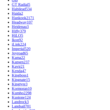
Gt
6
GT Radial
5
Habilead
534
Haida
2
Hankook
2171
Headway
107
Heidenau
3
Hifly
379
HiLO
5
Ikon
92
iLink
224
Imperial
520
Joyroad
65
Kama
22
Kapsen
237
Kavir
21
Kenda
47
Kingboss
1
Kingnate
15
Kingtyre
3
Kormoran
10
Kumho
2298
Kustone
124
Landrock
3
Landsail
701