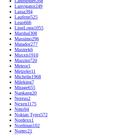
Landspider
268
Lanvigator
249
Lassa
394
Laufenn
525
Leao
666
LingLong
1055
Marshal
308
Massimo
296
Matador
277
Maxtrek
6
Maxxis
1910
Mazzini
720
Meteor
1
Metzeler
11
Michelin
1968
Mileking
7
Mirage
655
Nankang
20
Nereus
2
Nexen
1175
Nitto
94
Nokian Tyres
572
Nordexx
1
Nordman
102
Nortec
21