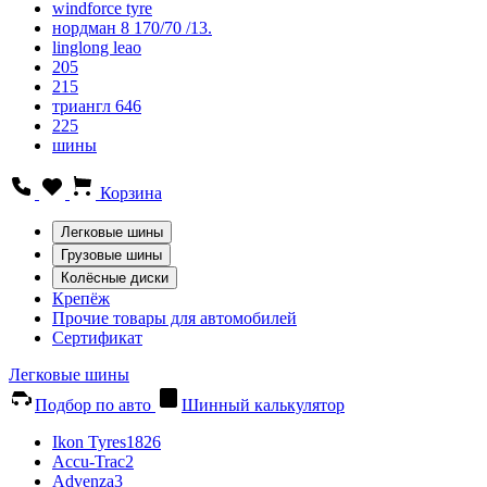
windforce tyre
нордман 8 170/70 /13.
linglong leao
205
215
триангл 646
225
шины
Корзина
Легковые шины
Грузовые шины
Колёсные диски
Крепёж
Прочие товары для автомобилей
Сертификат
Легковые шины
Подбор по авто
Шинный калькулятор
Ikon Tyres
1826
Accu-Trac
2
Advenza
3