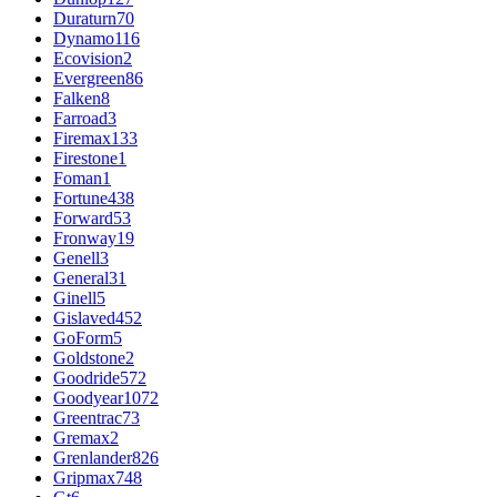
Duraturn
70
Dynamo
116
Ecovision
2
Evergreen
86
Falken
8
Farroad
3
Firemax
133
Firestone
1
Foman
1
Fortune
438
Forward
53
Fronway
19
Genell
3
General
31
Ginell
5
Gislaved
452
GoForm
5
Goldstone
2
Goodride
572
Goodyear
1072
Greentrac
73
Gremax
2
Grenlander
826
Gripmax
748