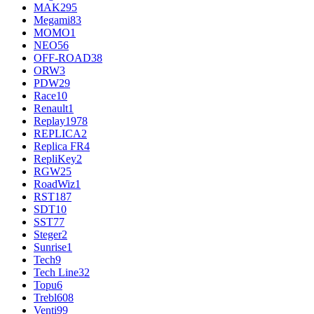
MAK
295
Megami
83
MOMO
1
NEO
56
OFF-ROAD
38
ORW
3
PDW
29
Race
10
Renault
1
Replay
1978
REPLICA
2
Replica FR
4
RepliKey
2
RGW
25
RoadWiz
1
RST
187
SDT
10
SST
77
Steger
2
Sunrise
1
Tech
9
Tech Line
32
Topu
6
Trebl
608
Venti
99