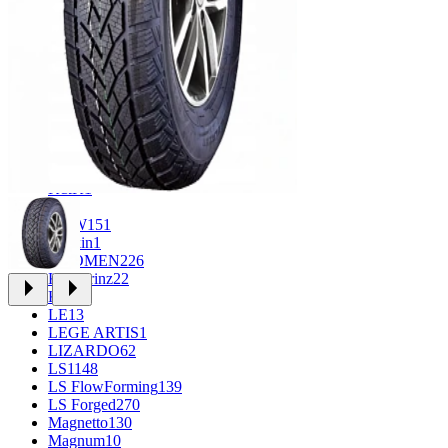
CROSS_STREET
30
Eurodisk
1
FF
34
GR
71
Grizzly
3
iFree
1004
iFree Original
53
Ikon
1
INFORGED
1
IVR
1
K&K
1
K7
2
KDW
151
Keskin
1
KHOMEN
226
Kronprinz
22
KT
23
LE
13
LEGE ARTIS
1
LIZARDO
62
LS
1148
LS FlowForming
139
LS Forged
270
Magnetto
130
Magnum
10