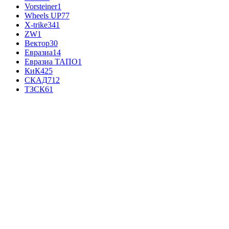
Vorsteiner
1
Wheels UP
77
X-trike
341
ZW
1
Вектор
30
Евразиа
14
Евразиа ТАПО
1
КиК
425
СКАД
712
ТЗСК
61