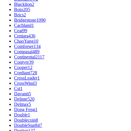
Blacklion
2
Boto
205
Brics
2
Bridgestone
1090
Cachland
1
Ceat
99
Centara
436
ChaoYang
10
Comforser
134
Compasal
489
Continental
2117
Contyre
39
Cooper
12
Cordiant
728
CrossLeader
1
CrossWind
3
Cst
1
Davanti
5
Delinte
520
Delmax
5
Dong Feng
1
Double
1
Doublecoin
8
DoubleStar
847
Dunlop
127