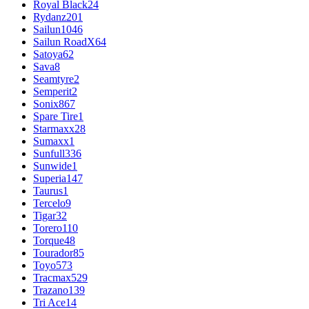
Royal Black
24
Rydanz
201
Sailun
1046
Sailun RoadX
64
Satoya
62
Sava
8
Seamtyre
2
Semperit
2
Sonix
867
Spare Tire
1
Starmaxx
28
Sumaxx
1
Sunfull
336
Sunwide
1
Superia
147
Taurus
1
Tercelo
9
Tigar
32
Torero
110
Torque
48
Tourador
85
Toyo
573
Tracmax
529
Trazano
139
Tri Ace
14