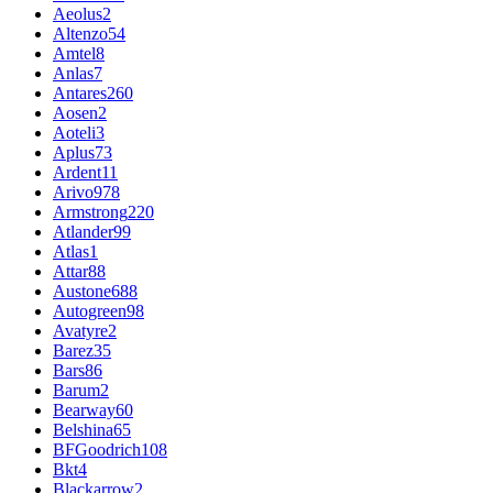
Aeolus
2
Altenzo
54
Amtel
8
Anlas
7
Antares
260
Aosen
2
Aoteli
3
Aplus
73
Ardent
11
Arivo
978
Armstrong
220
Atlander
99
Atlas
1
Attar
88
Austone
688
Autogreen
98
Avatyre
2
Barez
35
Bars
86
Barum
2
Bearway
60
Belshina
65
BFGoodrich
108
Bkt
4
Blackarrow
2