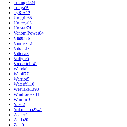
Triangle
923
Tunga
59
TyRex
12
Unigrip
65
Uniroyal
3
Unistar
74
Venom Power
84
Viatti
476
Vinmax
12
Vitour
37
Vittos
28
Voltyre
5
Vredestein
41
Wanda
1
Wanli
77
Warrior
5
Waterfall
10
Westlake
1393
Windforce
733
Winrun
16
Yazd
2
Yokohama
2241
Zeetex
1
Zelda
20
Zeta
9