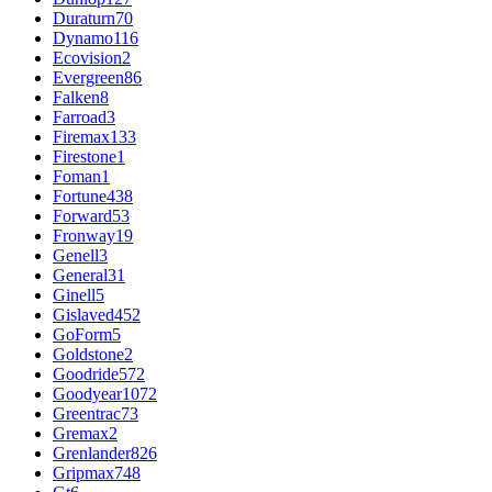
Duraturn
70
Dynamo
116
Ecovision
2
Evergreen
86
Falken
8
Farroad
3
Firemax
133
Firestone
1
Foman
1
Fortune
438
Forward
53
Fronway
19
Genell
3
General
31
Ginell
5
Gislaved
452
GoForm
5
Goldstone
2
Goodride
572
Goodyear
1072
Greentrac
73
Gremax
2
Grenlander
826
Gripmax
748