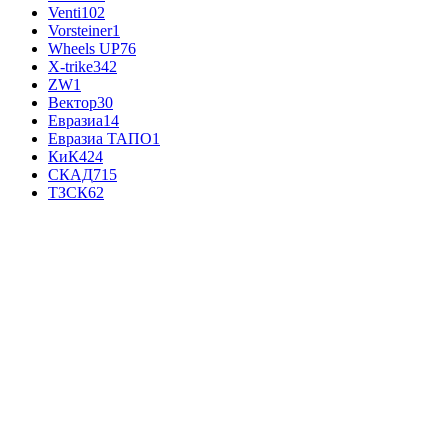
Venti
102
Vorsteiner
1
Wheels UP
76
X-trike
342
ZW
1
Вектор
30
Евразиа
14
Евразиа ТАПО
1
КиК
424
СКАД
715
ТЗСК
62