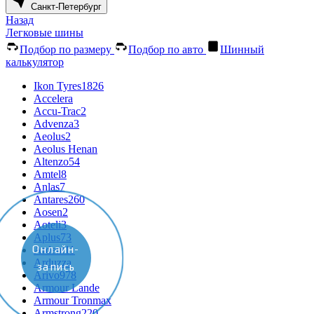
Санкт-Петербург
Назад
Легковые шины
Подбор по размеру
Подбор по авто
Шинный
калькулятор
Ikon Tyres
1826
Accelera
Accu-Trac
2
Advenza
3
Aeolus
2
Aeolus Henan
Altenzo
54
Amtel
8
Anlas
7
Antares
260
Aosen
2
Aoteli
3
Aplus
73
Онлайн-
Ardent
11
Arduzza
запись
Arivo
978
Armour Lande
Armour Tronmax
Armstrong
220