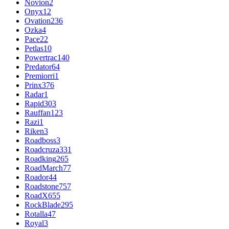
Novion
2
Onyx
12
Ovation
236
Ozka
4
Pace
22
Petlas
10
Powertrac
140
Predator
64
Premiorri
1
Prinx
376
Radar
1
Rapid
303
Rauffan
123
Razi
1
Riken
3
Roadboss
3
Roadcruza
331
Roadking
265
RoadMarch
77
Roador
44
Roadstone
757
RoadX
655
RockBlade
295
Rotalla
47
Royal
3