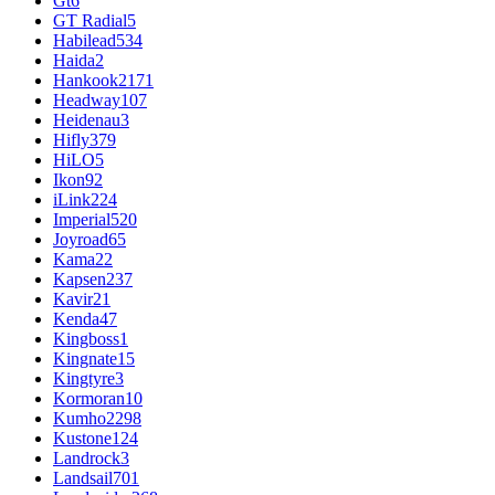
Gt
6
GT Radial
5
Habilead
534
Haida
2
Hankook
2171
Headway
107
Heidenau
3
Hifly
379
HiLO
5
Ikon
92
iLink
224
Imperial
520
Joyroad
65
Kama
22
Kapsen
237
Kavir
21
Kenda
47
Kingboss
1
Kingnate
15
Kingtyre
3
Kormoran
10
Kumho
2298
Kustone
124
Landrock
3
Landsail
701