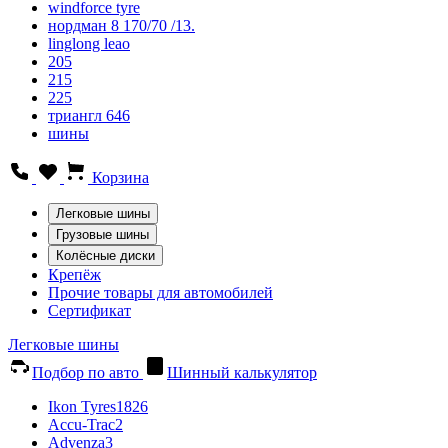
windforce tyre
нордман 8 170/70 /13.
linglong leao
205
215
225
триангл 646
шины
Корзина
Легковые шины
Грузовые шины
Колёсные диски
Крепёж
Прочие товары для автомобилей
Сертификат
Легковые шины
Подбор по авто
Шинный калькулятор
Ikon Tyres
1826
Accu-Trac
2
Advenza
3