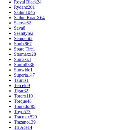
Royal Black
24
Rydanz
201
Sailun
1046
Sailun RoadX
64
Satoya
62
Sava
8
Seamtyre
2
Semperit
2
Sonix
867
Spare Tire
1
Starmaxx
28
Sumaxx
1
Sunfull
336
Sunwide
1
Superia
147
Taurus
1
Tercelo
9
Tigar
32
Torero
110
Torque
48
Tourador
85
Toyo
573
Tracmax
529
Trazano
139
Tri Ace
14