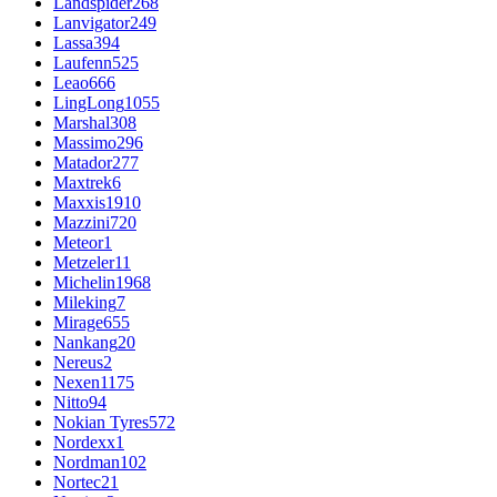
Landspider
268
Lanvigator
249
Lassa
394
Laufenn
525
Leao
666
LingLong
1055
Marshal
308
Massimo
296
Matador
277
Maxtrek
6
Maxxis
1910
Mazzini
720
Meteor
1
Metzeler
11
Michelin
1968
Mileking
7
Mirage
655
Nankang
20
Nereus
2
Nexen
1175
Nitto
94
Nokian Tyres
572
Nordexx
1
Nordman
102
Nortec
21