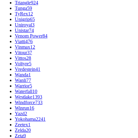
Triangle
924
Tunga
59
TyRex
12
Unigrip
65
Uniroyal
3
Unistar
74
Venom Power
84
Viatti
476
Vinmax
12
Vitour
37
Vittos
28
Voltyre
5
Vredestein
41
Wanda
1
Wanli
77
Warrior
5
Waterfall
10
Westlake
1393
Windforce
733
Winrun
16
Yazd
2
Yokohama
2241
Zeetex
1
Zelda
20
Zeta
9