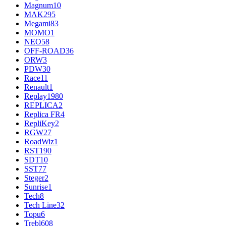
Magnum
10
MAK
295
Megami
83
MOMO
1
NEO
58
OFF-ROAD
36
ORW
3
PDW
30
Race
11
Renault
1
Replay
1980
REPLICA
2
Replica FR
4
RepliKey
2
RGW
27
RoadWiz
1
RST
190
SDT
10
SST
77
Steger
2
Sunrise
1
Tech
8
Tech Line
32
Topu
6
Trebl
608