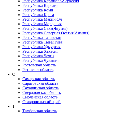
Республика Карачаево-Черкеcия
Республика Карелия
Республика Коми
Республика Крым
Республика Марий-Эл
Республика Мордовия
Республика Саха(Якутия)
Республика Северная Осетия(Алания)
Республика Татарстан
Республика Тыва(Тува)
Республика Удмуртия
Республика Хакасия
Республика Чечня
Республика Чувашия
Ростовская область
Рязанская область
С
Самарская область
Саратовская область
Сахалинская область
Свердловская область
Смоленская область
Ставропольский край
Т
Тамбовская область