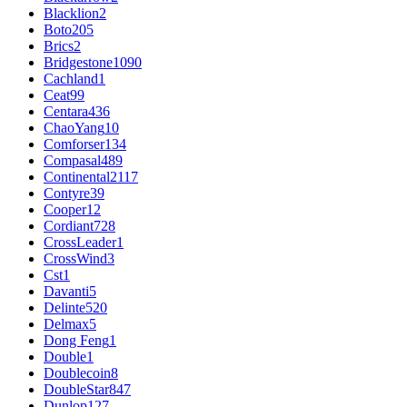
Blacklion
2
Boto
205
Brics
2
Bridgestone
1090
Cachland
1
Ceat
99
Centara
436
ChaoYang
10
Comforser
134
Compasal
489
Continental
2117
Contyre
39
Cooper
12
Cordiant
728
CrossLeader
1
CrossWind
3
Cst
1
Davanti
5
Delinte
520
Delmax
5
Dong Feng
1
Double
1
Doublecoin
8
DoubleStar
847
Dunlop
127