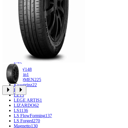
CROSS_STREET
30
Eurodisk
1
FF
34
FR REPLICA
1
GR
71
Grizzly
3
iFree
1011
iFree Original
53
Ikon
1
INFORGED
1
IVR
1
K&K
1
K7
2
KDW
148
Keskin
1
KHOMEN
225
Kronprinz
22
KT
23
LE
13
LEGE ARTIS
1
LIZARDO
62
LS
1136
LS FlowForming
137
LS Forged
270
Magnetto
130