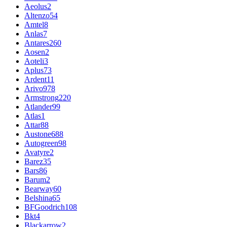
Aeolus
2
Altenzo
54
Amtel
8
Anlas
7
Antares
260
Aosen
2
Aoteli
3
Aplus
73
Ardent
11
Arivo
978
Armstrong
220
Atlander
99
Atlas
1
Attar
88
Austone
688
Autogreen
98
Avatyre
2
Barez
35
Bars
86
Barum
2
Bearway
60
Belshina
65
BFGoodrich
108
Bkt
4
Blackarrow
2