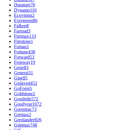
Duraturn
70
Dynamo
116
Ecovision
2
Evergreen
86
Falken
8
Farroad
3
Firemax
133
Firestone
1
Foman
1
Fortune
438
Forward
53
Fronway
19
Genell
3
General
31
Ginell
5
Gislaved
452
GoForm
5
Goldstone
2
Goodride
572
Goodyear
1072
Greentrac
73
Gremax
2
Grenlander
826
Gripmax
748