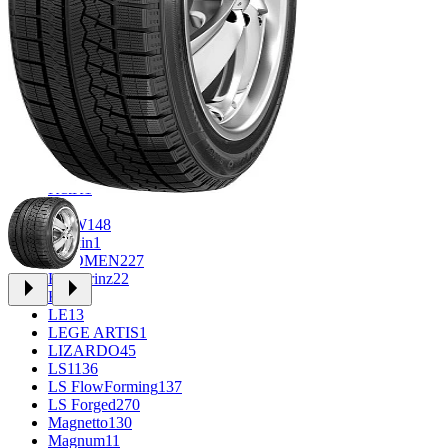
CROSS_STREET
30
Eurodisk
1
FF
33
FR REPLICA
2
GR
34
Grizzly
3
iFree
1014
iFree Original
53
Ikon
1
INFORGED
1
K&K
1
K7
2
KDW
148
Keskin
1
KHOMEN
227
Kronprinz
22
KT
23
LE
13
LEGE ARTIS
1
LIZARDO
45
LS
1136
LS FlowForming
137
LS Forged
270
Magnetto
130
Magnum
11