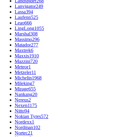
Landspider
268
Lanvigator
249
Lassa
394
Laufenn
525
Leao
666
LingLong
1055
Marshal
308
Massimo
296
Matador
277
Maxtrek
6
Maxxis
1910
Mazzini
720
Meteor
1
Metzeler
11
Michelin
1968
Mileking
7
Mirage
655
Nankang
20
Nereus
2
Nexen
1175
Nitto
94
Nokian Tyres
572
Nordexx
1
Nordman
102
Nortec
21