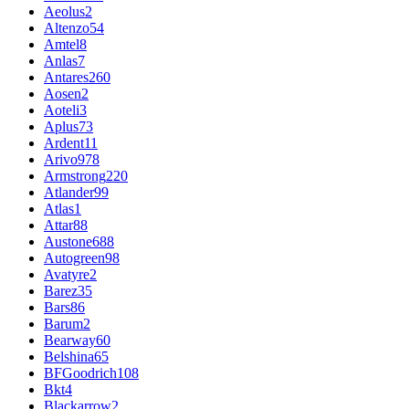
Aeolus
2
Altenzo
54
Amtel
8
Anlas
7
Antares
260
Aosen
2
Aoteli
3
Aplus
73
Ardent
11
Arivo
978
Armstrong
220
Atlander
99
Atlas
1
Attar
88
Austone
688
Autogreen
98
Avatyre
2
Barez
35
Bars
86
Barum
2
Bearway
60
Belshina
65
BFGoodrich
108
Bkt
4
Blackarrow
2