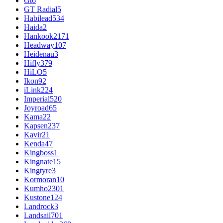
Gt
6
GT Radial
5
Habilead
534
Haida
2
Hankook
2171
Headway
107
Heidenau
3
Hifly
379
HiLO
5
Ikon
92
iLink
224
Imperial
520
Joyroad
65
Kama
22
Kapsen
237
Kavir
21
Kenda
47
Kingboss
1
Kingnate
15
Kingtyre
3
Kormoran
10
Kumho
2301
Kustone
124
Landrock
3
Landsail
701