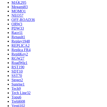
MAK
295
Megami
83
MOMO
1
NEO
57
OFF-ROAD
36
ORW
3
PDW
33
Race
11
Renault
1
Replay
1948
REPLICA
2
Replica FR
4
RepliKey
2
RGW
27
RoadWiz
1
RST
190
SDT
10
SST
70
Steger
2
Sunrise
1
Tech
9
Tech Line
32
Topu
6
Trebl
608
Venti
102