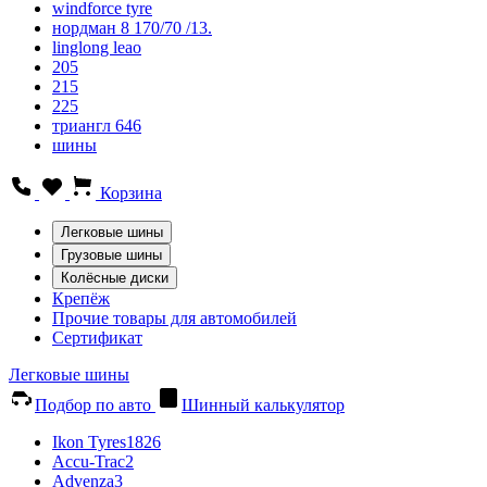
windforce tyre
нордман 8 170/70 /13.
linglong leao
205
215
225
триангл 646
шины
Корзина
Легковые шины
Грузовые шины
Колёсные диски
Крепёж
Прочие товары для автомобилей
Сертификат
Легковые шины
Подбор по авто
Шинный калькулятор
Ikon Tyres
1826
Accu-Trac
2
Advenza
3