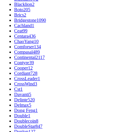
Blacklion
2
Boto
205
Brics
2
Bridgestone
1090
Cachland
1
Ceat
99
Centara
436
ChaoYang
10
Comforser
134
Compasal
489
Continental
2117
Contyre
39
Cooper
12
Cordiant
728
CrossLeader
1
CrossWind
3
Cst
1
Davanti
5
Delinte
520
Delmax
5
Dong Feng
1
Double
1
Doublecoin
8
DoubleStar
847
Dunlop
127