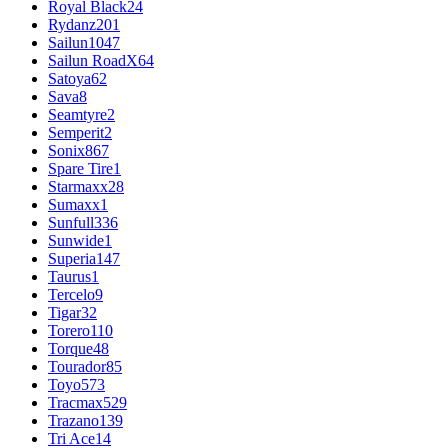
Royal Black
24
Rydanz
201
Sailun
1047
Sailun RoadX
64
Satoya
62
Sava
8
Seamtyre
2
Semperit
2
Sonix
867
Spare Tire
1
Starmaxx
28
Sumaxx
1
Sunfull
336
Sunwide
1
Superia
147
Taurus
1
Tercelo
9
Tigar
32
Torero
110
Torque
48
Tourador
85
Toyo
573
Tracmax
529
Trazano
139
Tri Ace
14