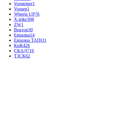
Vorsteiner
1
Vossen
1
Wheels UP
76
X-trike
308
ZW
1
Вектор
30
Евразиа
14
Евразиа ТАПО
1
КиК
426
СКАД
716
ТЗСК
62