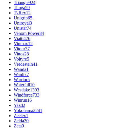
Triangle
924
Tunga
59
TyRex
12
Unigrip
65
Uniroyal
3
Unistar
74
Venom Power
84
Viatti
476
Vinmax
12
Vitour
37
Vittos
28
Voltyre
5
Vredestein
41
Wanda
1
Wanli
77
Warrior
5
Waterfall
10
Westlake
1393
Windforce
733
Winrun
16
Yazd
2
Yokohama
2241
Zeetex
1
Zelda
20
Zeta
9