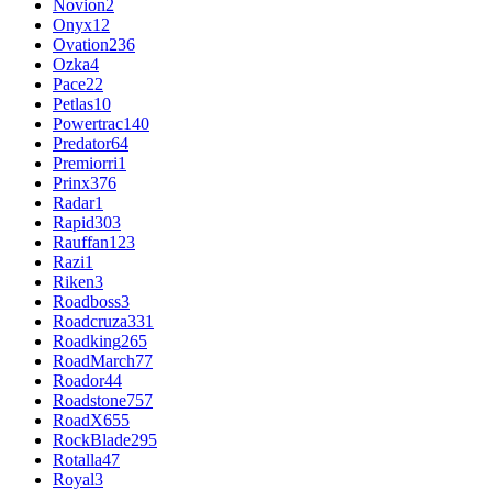
Novion
2
Onyx
12
Ovation
236
Ozka
4
Pace
22
Petlas
10
Powertrac
140
Predator
64
Premiorri
1
Prinx
376
Radar
1
Rapid
303
Rauffan
123
Razi
1
Riken
3
Roadboss
3
Roadcruza
331
Roadking
265
RoadMarch
77
Roador
44
Roadstone
757
RoadX
655
RockBlade
295
Rotalla
47
Royal
3