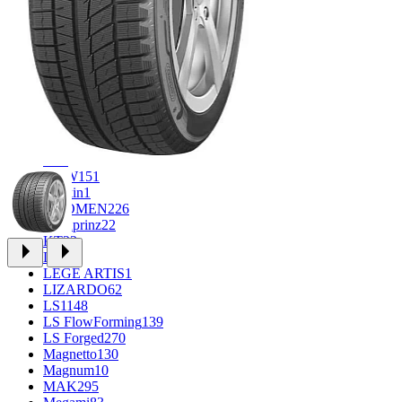
FF
34
GR
71
Grizzly
3
iFree
1004
iFree Original
53
Ikon
1
INFORGED
1
IVR
1
K&K
1
K7
2
KDW
151
Keskin
1
KHOMEN
226
Kronprinz
22
KT
23
LE
13
LEGE ARTIS
1
LIZARDO
62
LS
1148
LS FlowForming
139
LS Forged
270
Magnetto
130
Magnum
10
MAK
295