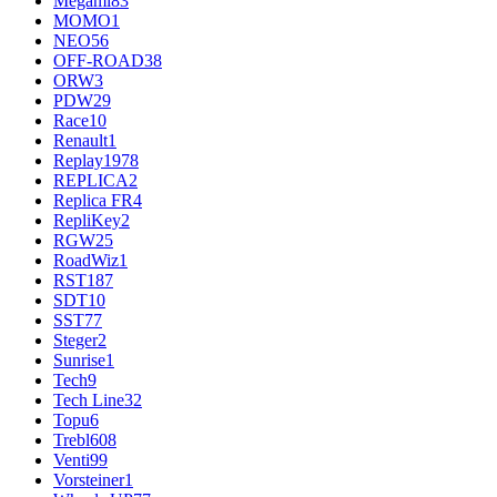
Megami
83
MOMO
1
NEO
56
OFF-ROAD
38
ORW
3
PDW
29
Race
10
Renault
1
Replay
1978
REPLICA
2
Replica FR
4
RepliKey
2
RGW
25
RoadWiz
1
RST
187
SDT
10
SST
77
Steger
2
Sunrise
1
Tech
9
Tech Line
32
Topu
6
Trebl
608
Venti
99
Vorsteiner
1