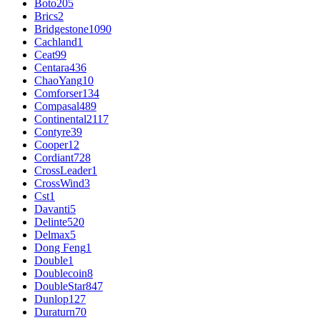
Boto
205
Brics
2
Bridgestone
1090
Cachland
1
Ceat
99
Centara
436
ChaoYang
10
Comforser
134
Compasal
489
Continental
2117
Contyre
39
Cooper
12
Cordiant
728
CrossLeader
1
CrossWind
3
Cst
1
Davanti
5
Delinte
520
Delmax
5
Dong Feng
1
Double
1
Doublecoin
8
DoubleStar
847
Dunlop
127
Duraturn
70