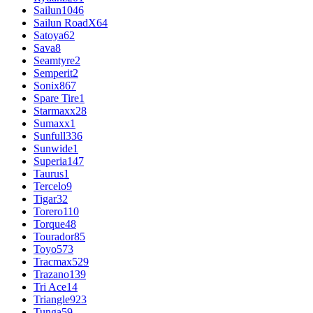
Sailun
1046
Sailun RoadX
64
Satoya
62
Sava
8
Seamtyre
2
Semperit
2
Sonix
867
Spare Tire
1
Starmaxx
28
Sumaxx
1
Sunfull
336
Sunwide
1
Superia
147
Taurus
1
Tercelo
9
Tigar
32
Torero
110
Torque
48
Tourador
85
Toyo
573
Tracmax
529
Trazano
139
Tri Ace
14
Triangle
923
Tunga
59