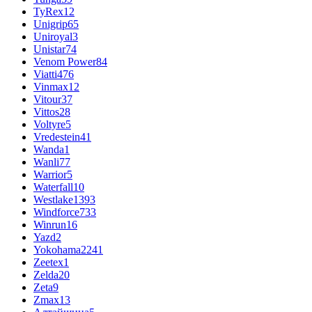
TyRex
12
Unigrip
65
Uniroyal
3
Unistar
74
Venom Power
84
Viatti
476
Vinmax
12
Vitour
37
Vittos
28
Voltyre
5
Vredestein
41
Wanda
1
Wanli
77
Warrior
5
Waterfall
10
Westlake
1393
Windforce
733
Winrun
16
Yazd
2
Yokohama
2241
Zeetex
1
Zelda
20
Zeta
9
Zmax
13