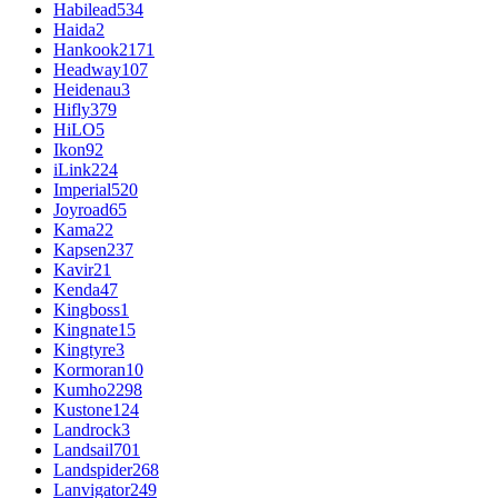
Habilead
534
Haida
2
Hankook
2171
Headway
107
Heidenau
3
Hifly
379
HiLO
5
Ikon
92
iLink
224
Imperial
520
Joyroad
65
Kama
22
Kapsen
237
Kavir
21
Kenda
47
Kingboss
1
Kingnate
15
Kingtyre
3
Kormoran
10
Kumho
2298
Kustone
124
Landrock
3
Landsail
701
Landspider
268
Lanvigator
249