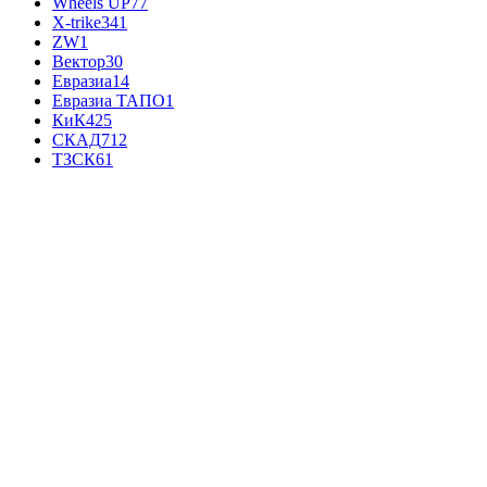
Wheels UP
77
X-trike
341
ZW
1
Вектор
30
Евразиа
14
Евразиа ТАПО
1
КиК
425
СКАД
712
ТЗСК
61