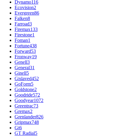
Dynamo
116
Ecovision
2
Evergreen
86
Falken
8
Farroad
3
Firemax
133
Firestone
1
Foman
1
Fortune
438
Forward
53
Fronway
19
Genell
3
General
31
Ginell
5
Gislaved
452
GoForm
5
Goldstone
2
Goodride
572
Goodyear
1072
Greentrac
73
Gremax
2
Grenlander
826
Gripmax
748
Gt
6
GT Radial
5