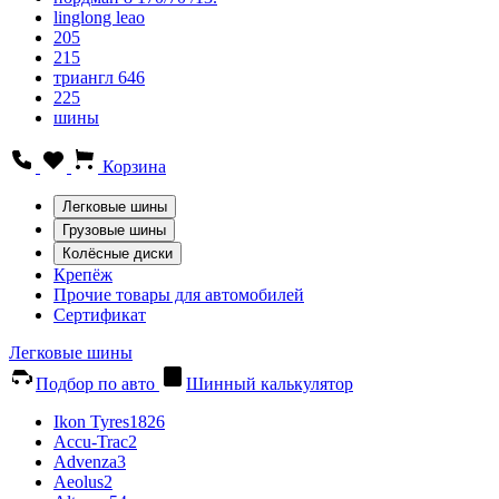
linglong leao
205
215
триангл 646
225
шины
Корзина
Легковые шины
Грузовые шины
Колёсные диски
Крепёж
Прочие товары для автомобилей
Сертификат
Легковые шины
Подбор по авто
Шинный калькулятор
Ikon Tyres
1826
Accu-Trac
2
Advenza
3
Aeolus
2