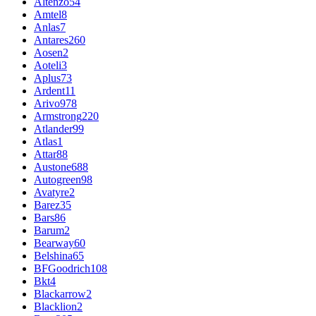
Altenzo
54
Amtel
8
Anlas
7
Antares
260
Aosen
2
Aoteli
3
Aplus
73
Ardent
11
Arivo
978
Armstrong
220
Atlander
99
Atlas
1
Attar
88
Austone
688
Autogreen
98
Avatyre
2
Barez
35
Bars
86
Barum
2
Bearway
60
Belshina
65
BFGoodrich
108
Bkt
4
Blackarrow
2
Blacklion
2