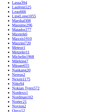
Lassa
394
Laufenn
525
Leao
666
LingLong
1055
Marshal
308
Massimo
296
Matador
277
Maxtrek
6
Maxxis
1910
Mazzini
720
Meteor
1
Metzeler
11
Michelin
1968
Mileking
7
Mirage
655
Nankang
20
Nereus
2
Nexen
1175
Nitto
94
Nokian Tyres
572
Nordexx
1
Nordman
102
Nortec
21
Novion
2
Onyx
12