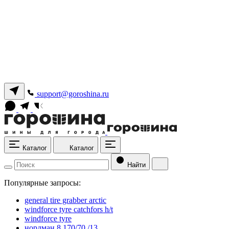
support@goroshina.ru
Каталог
Каталог
Найти
Популярные запросы:
general tire grabber arctic
windforce tyre catchfors h/t
windforce tyre
нордман 8 170/70 /13.