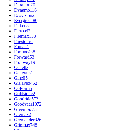
Duraturn
70
Dynamo
116
Ecovision
2
Evergreen
86
Falken
8
Farroad
3
Firemax
133
Firestone
1
Foman
1
Fortune
438
Forward
53
Fronway
19
Genell
3
General
31
Ginell
5
Gislaved
452
GoForm
5
Goldstone
2
Goodride
572
Goodyear
1072
Greentrac
73
Gremax
2
Grenlander
826
Gripmax
748