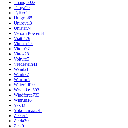
Triangle
923
Tunga
59
TyRex
12
Unigrip
65
Uniroyal
3
Unistar
74
Venom Power
84
Viatti
476
Vinmax
12
Vitour
37
Vittos
28
Voltyre
5
Vredestein
41
Wanda
1
Wanli
77
Warrior
5
Waterfall
10
Westlake
1393
Windforce
733
Winrun
16
Yazd
2
Yokohama
2241
Zeetex
1
Zelda
20
Zeta
9