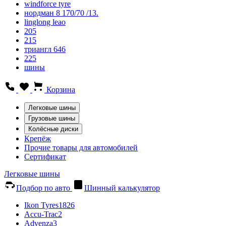
windforce tyre
нордман 8 170/70 /13.
linglong leao
205
215
триангл 646
225
шины
Корзина
Легковые шины
Грузовые шины
Колёсные диски
Крепёж
Прочие товары для автомобилей
Сертификат
Легковые шины
Подбор по авто
Шинный калькулятор
Ikon Tyres
1826
Accu-Trac
2
Advenza
3