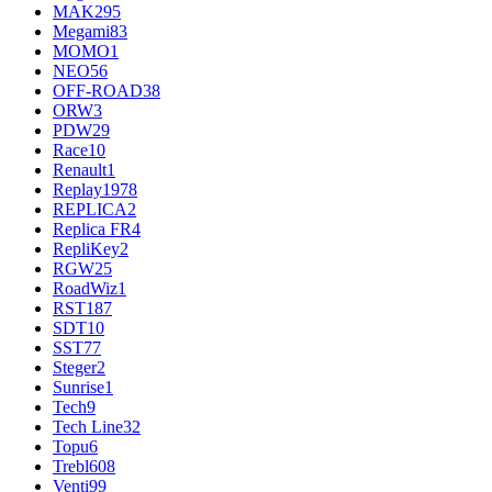
MAK
295
Megami
83
MOMO
1
NEO
56
OFF-ROAD
38
ORW
3
PDW
29
Race
10
Renault
1
Replay
1978
REPLICA
2
Replica FR
4
RepliKey
2
RGW
25
RoadWiz
1
RST
187
SDT
10
SST
77
Steger
2
Sunrise
1
Tech
9
Tech Line
32
Topu
6
Trebl
608
Venti
99