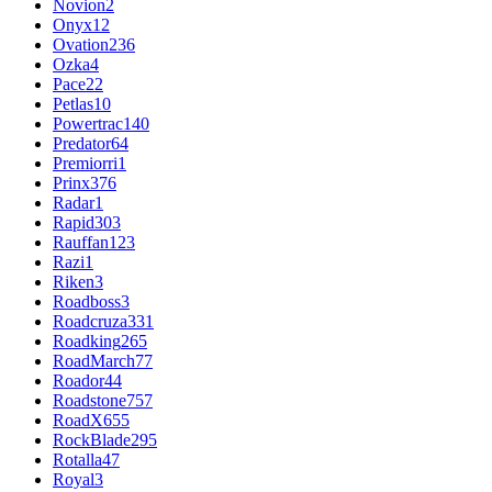
Novion
2
Onyx
12
Ovation
236
Ozka
4
Pace
22
Petlas
10
Powertrac
140
Predator
64
Premiorri
1
Prinx
376
Radar
1
Rapid
303
Rauffan
123
Razi
1
Riken
3
Roadboss
3
Roadcruza
331
Roadking
265
RoadMarch
77
Roador
44
Roadstone
757
RoadX
655
RockBlade
295
Rotalla
47
Royal
3