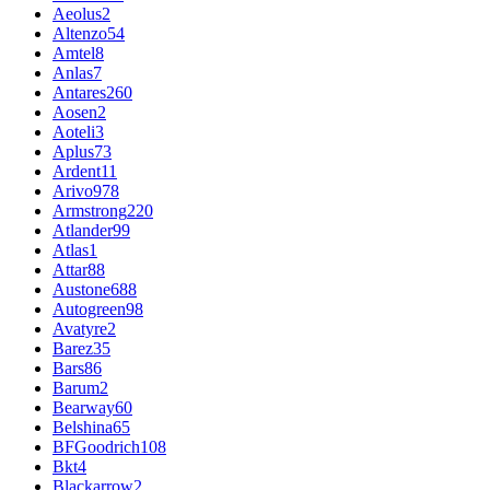
Aeolus
2
Altenzo
54
Amtel
8
Anlas
7
Antares
260
Aosen
2
Aoteli
3
Aplus
73
Ardent
11
Arivo
978
Armstrong
220
Atlander
99
Atlas
1
Attar
88
Austone
688
Autogreen
98
Avatyre
2
Barez
35
Bars
86
Barum
2
Bearway
60
Belshina
65
BFGoodrich
108
Bkt
4
Blackarrow
2