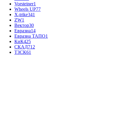
Vorsteiner
1
Wheels UP
77
X-trike
341
ZW
1
Вектор
30
Евразиа
14
Евразиа ТАПО
1
КиК
425
СКАД
712
ТЗСК
61