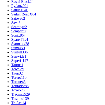
Royal Black
24
Rydanz
201
Sailun
1046
Sailun RoadX
64
Satoya
62
Sava
8
Seamtyre
2
Semperit
2
Sonix
867
Spare Tire
1
Starmaxx
28
Sumaxx
1
Sunfull
336
Sunwide
1
Superia
147
Taurus
1
Tercelo
9
Tigar
32
Torero
110
Torque
48
Tourador
85
Toyo
573
Tracmax
529
Trazano
139
Tri Ace
14