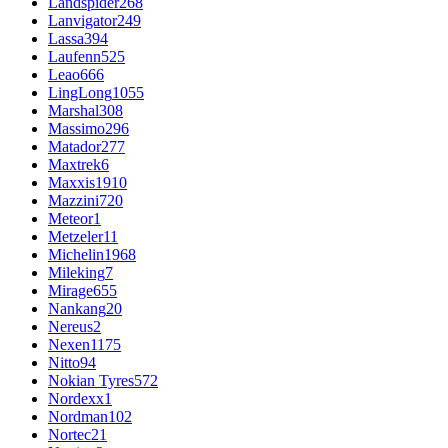
Landspider
268
Lanvigator
249
Lassa
394
Laufenn
525
Leao
666
LingLong
1055
Marshal
308
Massimo
296
Matador
277
Maxtrek
6
Maxxis
1910
Mazzini
720
Meteor
1
Metzeler
11
Michelin
1968
Mileking
7
Mirage
655
Nankang
20
Nereus
2
Nexen
1175
Nitto
94
Nokian Tyres
572
Nordexx
1
Nordman
102
Nortec
21