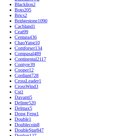
Blacklion
2
Boto
205
Brics
2
Bridgestone
1090
Cachland
1
Ceat
99
Centara
436
ChaoYang
10
Comforser
134
Compasal
489
Continental
2117
Contyre
39
Cooper
12
Cordiant
728
CrossLeader
1
CrossWind
3
Cst
1
Davanti
5
Delinte
520
Delmax
5
Dong Feng
1
Double
1
Doublecoin
8
DoubleStar
847
Dunlop
127