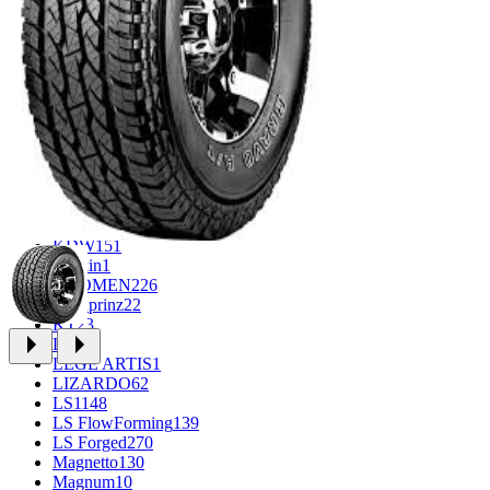
CROSS_STREET
30
Eurodisk
1
FF
34
GR
71
Grizzly
3
iFree
1004
iFree Original
53
Ikon
1
INFORGED
1
IVR
1
K&K
1
K7
2
KDW
151
Keskin
1
KHOMEN
226
Kronprinz
22
KT
23
LE
13
LEGE ARTIS
1
LIZARDO
62
LS
1148
LS FlowForming
139
LS Forged
270
Magnetto
130
Magnum
10