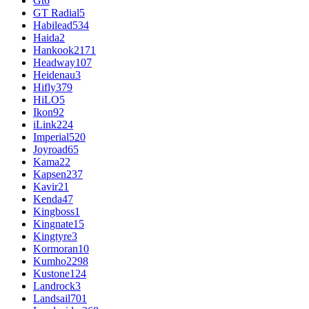
Gt
6
GT Radial
5
Habilead
534
Haida
2
Hankook
2171
Headway
107
Heidenau
3
Hifly
379
HiLO
5
Ikon
92
iLink
224
Imperial
520
Joyroad
65
Kama
22
Kapsen
237
Kavir
21
Kenda
47
Kingboss
1
Kingnate
15
Kingtyre
3
Kormoran
10
Kumho
2298
Kustone
124
Landrock
3
Landsail
701