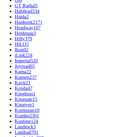
Gt
6
GT Radial
5
Habilead
534
Haida
2
Hankook
2171
Headway
107
Heidenau
3
Hifly
379
HiLO
5
Ikon
92
iLink
224
Imperial
520
Joyroad
65
Kama
22
Kapsen
237
Kavir
21
Kenda
47
Kingboss
1
Kingnate
15
Kingtyre
3
Kormoran
10
Kumho
2301
Kustone
124
Landrock
3
Landsail
701