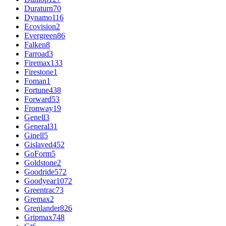
Duraturn
70
Dynamo
116
Ecovision
2
Evergreen
86
Falken
8
Farroad
3
Firemax
133
Firestone
1
Foman
1
Fortune
438
Forward
53
Fronway
19
Genell
3
General
31
Ginell
5
Gislaved
452
GoForm
5
Goldstone
2
Goodride
572
Goodyear
1072
Greentrac
73
Gremax
2
Grenlander
826
Gripmax
748