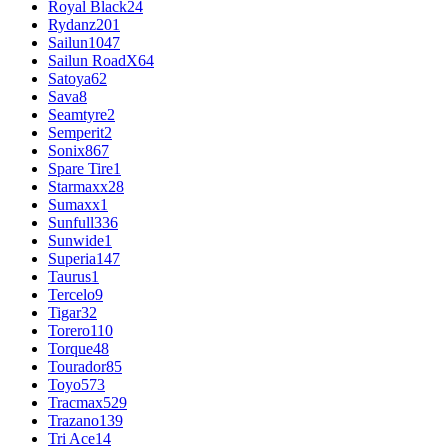
Royal Black
24
Rydanz
201
Sailun
1047
Sailun RoadX
64
Satoya
62
Sava
8
Seamtyre
2
Semperit
2
Sonix
867
Spare Tire
1
Starmaxx
28
Sumaxx
1
Sunfull
336
Sunwide
1
Superia
147
Taurus
1
Tercelo
9
Tigar
32
Torero
110
Torque
48
Tourador
85
Toyo
573
Tracmax
529
Trazano
139
Tri Ace
14