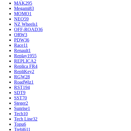
MAK
295
Megami
83
MOMO
1
NEO
59
NZ Wheels
1
OFF-ROAD
36
ORW
3
PDW
36
Race
11
Renault
1
Replay
1955
REPLICA
2
Replica FR
4
RepliKey
2
RGW
28
RoadWiz
1
RST
194
SDT
9
SST
70
Steger
2
Sunrise
1
Tech
10
Tech Line
32
Topu
6
Trebl
611