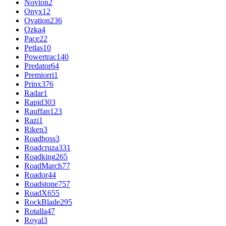
Novion
2
Onyx
12
Ovation
236
Ozka
4
Pace
22
Petlas
10
Powertrac
140
Predator
64
Premiorri
1
Prinx
376
Radar
1
Rapid
303
Rauffan
123
Razi
1
Riken
3
Roadboss
3
Roadcruza
331
Roadking
265
RoadMarch
77
Roador
44
Roadstone
757
RoadX
655
RockBlade
295
Rotalla
47
Royal
3