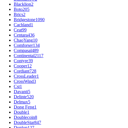
Blacklion
2
Boto
205
Brics
2
Bridgestone
1090
Cachland
1
Ceat
99
Centara
436
ChaoYang
10
Comforser
134
Compasal
489
Continental
2117
Contyre
39
Cooper
12
Cordiant
728
CrossLeader
1
CrossWind
3
Cst
1
Davanti
5
Delinte
520
Delmax
5
Dong Feng
1
Double
1
Doublecoin
8
DoubleStar
847
Dunlop
127