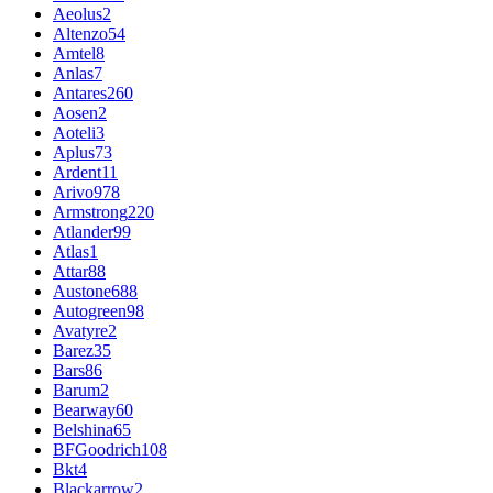
Aeolus
2
Altenzo
54
Amtel
8
Anlas
7
Antares
260
Aosen
2
Aoteli
3
Aplus
73
Ardent
11
Arivo
978
Armstrong
220
Atlander
99
Atlas
1
Attar
88
Austone
688
Autogreen
98
Avatyre
2
Barez
35
Bars
86
Barum
2
Bearway
60
Belshina
65
BFGoodrich
108
Bkt
4
Blackarrow
2