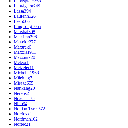
Landspider
268
Lanvigator
249
Lassa
394
Laufenn
526
Leao
666
LingLong
1055
Marshal
308
Massimo
296
Matador
277
Maxtrek
6
Maxxis
1911
Mazzini
720
Meteor
1
Metzeler
11
Michelin
1968
Mileking
7
Mirage
655
Nankang
20
Nereus
2
Nexen
1175
Nitto
94
Nokian Tyres
572
Nordexx
1
Nordman
102
Nortec
21