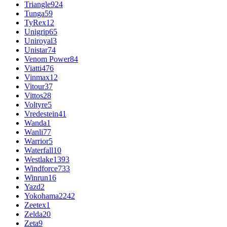
Triangle
924
Tunga
59
TyRex
12
Unigrip
65
Uniroyal
3
Unistar
74
Venom Power
84
Viatti
476
Vinmax
12
Vitour
37
Vittos
28
Voltyre
5
Vredestein
41
Wanda
1
Wanli
77
Warrior
5
Waterfall
10
Westlake
1393
Windforce
733
Winrun
16
Yazd
2
Yokohama
2242
Zeetex
1
Zelda
20
Zeta
9