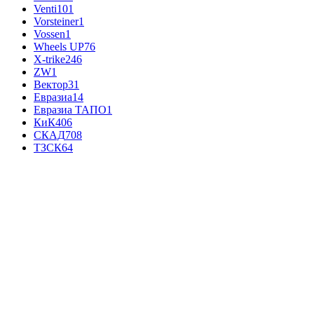
Venti
101
Vorsteiner
1
Vossen
1
Wheels UP
76
X-trike
246
ZW
1
Вектор
31
Евразиа
14
Евразиа ТАПО
1
КиК
406
СКАД
708
ТЗСК
64