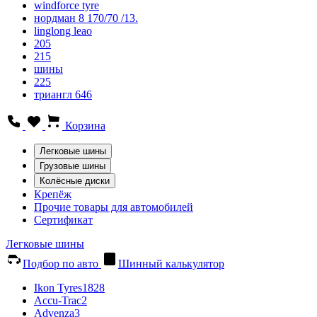
windforce tyre
нордман 8 170/70 /13.
linglong leao
205
215
шины
225
триангл 646
Корзина
Легковые шины
Грузовые шины
Колёсные диски
Крепёж
Прочие товары для автомобилей
Сертификат
Легковые шины
Подбор по авто
Шинный калькулятор
Ikon Tyres
1828
Accu-Trac
2
Advenza
3