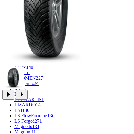
CROSS_STREET
31
Eurodisk
1
FF
30
FR REPLICA
1
GR
34
Grizzly
3
iFree
915
iFree Original
49
Ikon
1
INFORGED
1
K&K
1
K7
2
KDW
148
Keskin
1
KHOMEN
227
Kronprinz
24
KT
23
LE
13
LEGE ARTIS
1
LIZARDO
14
LS
1136
LS FlowForming
136
LS Forged
271
Magnetto
131
Magnum
11