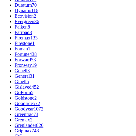
Duraturn
70
Dynamo
116
Ecovision
2
Evergreen
86
Falken
8
Farroad
3
Firemax
133
Firestone
1
Foman
1
Fortune
438
Forward
53
Fronway
19
Genell
3
General
31
Ginell
5
Gislaved
452
GoForm
5
Goldstone
2
Goodride
572
Goodyear
1072
Greentrac
73
Gremax
2
Grenlander
826
Gripmax
748