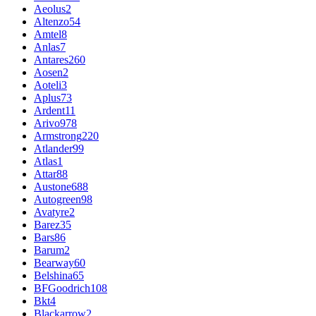
Aeolus
2
Altenzo
54
Amtel
8
Anlas
7
Antares
260
Aosen
2
Aoteli
3
Aplus
73
Ardent
11
Arivo
978
Armstrong
220
Atlander
99
Atlas
1
Attar
88
Austone
688
Autogreen
98
Avatyre
2
Barez
35
Bars
86
Barum
2
Bearway
60
Belshina
65
BFGoodrich
108
Bkt
4
Blackarrow
2