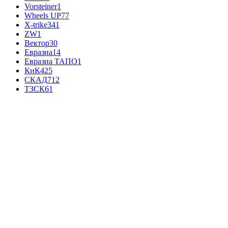
Vorsteiner
1
Wheels UP
77
X-trike
341
ZW
1
Вектор
30
Евразиа
14
Евразиа ТАПО
1
КиК
425
СКАД
712
ТЗСК
61