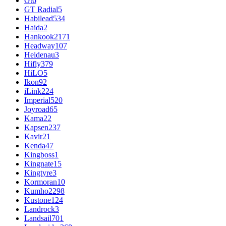
Gt
6
GT Radial
5
Habilead
534
Haida
2
Hankook
2171
Headway
107
Heidenau
3
Hifly
379
HiLO
5
Ikon
92
iLink
224
Imperial
520
Joyroad
65
Kama
22
Kapsen
237
Kavir
21
Kenda
47
Kingboss
1
Kingnate
15
Kingtyre
3
Kormoran
10
Kumho
2298
Kustone
124
Landrock
3
Landsail
701