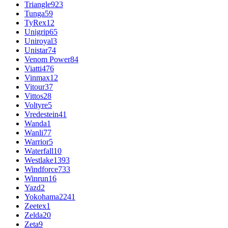
Triangle
923
Tunga
59
TyRex
12
Unigrip
65
Uniroyal
3
Unistar
74
Venom Power
84
Viatti
476
Vinmax
12
Vitour
37
Vittos
28
Voltyre
5
Vredestein
41
Wanda
1
Wanli
77
Warrior
5
Waterfall
10
Westlake
1393
Windforce
733
Winrun
16
Yazd
2
Yokohama
2241
Zeetex
1
Zelda
20
Zeta
9