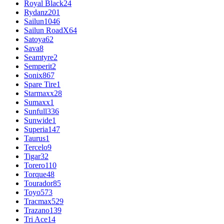
Royal Black
24
Rydanz
201
Sailun
1046
Sailun RoadX
64
Satoya
62
Sava
8
Seamtyre
2
Semperit
2
Sonix
867
Spare Tire
1
Starmaxx
28
Sumaxx
1
Sunfull
336
Sunwide
1
Superia
147
Taurus
1
Tercelo
9
Tigar
32
Torero
110
Torque
48
Tourador
85
Toyo
573
Tracmax
529
Trazano
139
Tri Ace
14