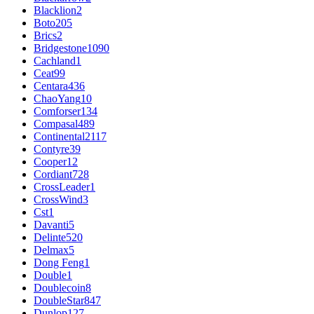
Blacklion
2
Boto
205
Brics
2
Bridgestone
1090
Cachland
1
Ceat
99
Centara
436
ChaoYang
10
Comforser
134
Compasal
489
Continental
2117
Contyre
39
Cooper
12
Cordiant
728
CrossLeader
1
CrossWind
3
Cst
1
Davanti
5
Delinte
520
Delmax
5
Dong Feng
1
Double
1
Doublecoin
8
DoubleStar
847
Dunlop
127