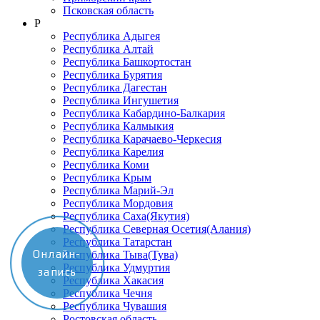
Псковская область
Р
Республика Адыгея
Республика Алтай
Республика Башкортостан
Республика Бурятия
Республика Дагестан
Республика Ингушетия
Республика Кабардино-Балкария
Республика Калмыкия
Республика Карачаево-Черкеcия
Республика Карелия
Республика Коми
Республика Крым
Республика Марий-Эл
Республика Мордовия
Республика Саха(Якутия)
Республика Северная Осетия(Алания)
Республика Татарстан
Онлайн-
Республика Тыва(Тува)
Республика Удмуртия
запись
Республика Хакасия
Республика Чечня
Республика Чувашия
Ростовская область