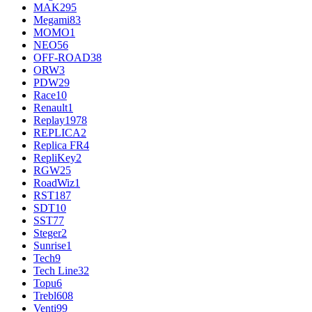
MAK
295
Megami
83
MOMO
1
NEO
56
OFF-ROAD
38
ORW
3
PDW
29
Race
10
Renault
1
Replay
1978
REPLICA
2
Replica FR
4
RepliKey
2
RGW
25
RoadWiz
1
RST
187
SDT
10
SST
77
Steger
2
Sunrise
1
Tech
9
Tech Line
32
Topu
6
Trebl
608
Venti
99