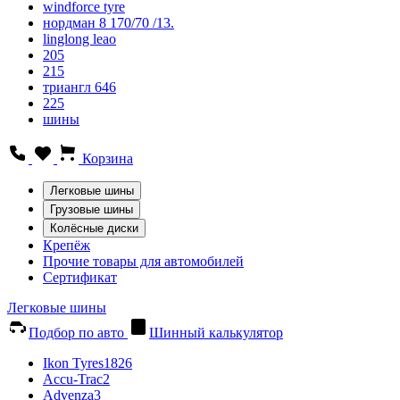
windforce tyre
нордман 8 170/70 /13.
linglong leao
205
215
триангл 646
225
шины
Корзина
Легковые шины
Грузовые шины
Колёсные диски
Крепёж
Прочие товары для автомобилей
Сертификат
Легковые шины
Подбор по авто
Шинный калькулятор
Ikon Tyres
1826
Accu-Trac
2
Advenza
3