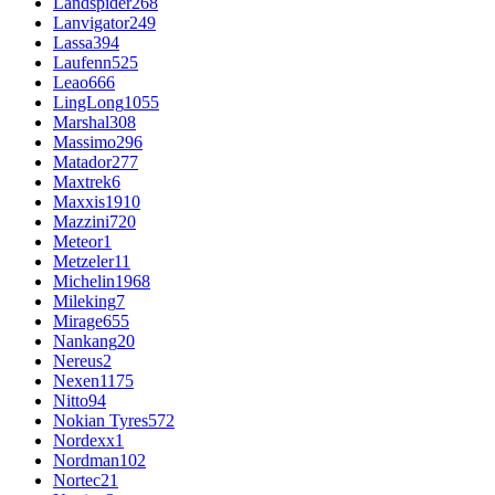
Landspider
268
Lanvigator
249
Lassa
394
Laufenn
525
Leao
666
LingLong
1055
Marshal
308
Massimo
296
Matador
277
Maxtrek
6
Maxxis
1910
Mazzini
720
Meteor
1
Metzeler
11
Michelin
1968
Mileking
7
Mirage
655
Nankang
20
Nereus
2
Nexen
1175
Nitto
94
Nokian Tyres
572
Nordexx
1
Nordman
102
Nortec
21