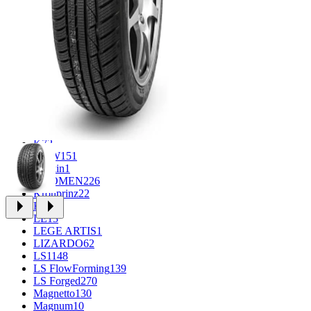
CROSS_STREET
30
Eurodisk
1
FF
34
GR
71
Grizzly
3
iFree
1004
iFree Original
53
Ikon
1
INFORGED
1
IVR
1
K&K
1
K7
2
KDW
151
Keskin
1
KHOMEN
226
Kronprinz
22
KT
23
LE
13
LEGE ARTIS
1
LIZARDO
62
LS
1148
LS FlowForming
139
LS Forged
270
Magnetto
130
Magnum
10