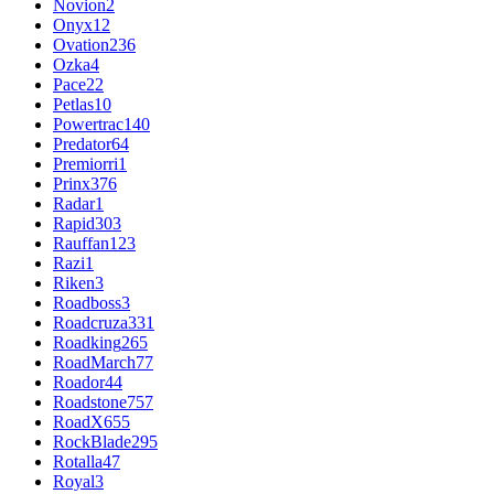
Novion
2
Onyx
12
Ovation
236
Ozka
4
Pace
22
Petlas
10
Powertrac
140
Predator
64
Premiorri
1
Prinx
376
Radar
1
Rapid
303
Rauffan
123
Razi
1
Riken
3
Roadboss
3
Roadcruza
331
Roadking
265
RoadMarch
77
Roador
44
Roadstone
757
RoadX
655
RockBlade
295
Rotalla
47
Royal
3