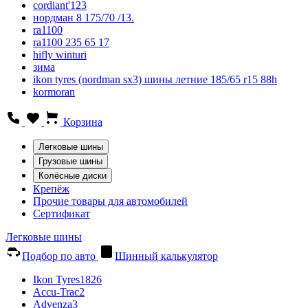
cordiant'123
нордман 8 175/70 /13.
ra1100
ra1100 235 65 17
hifly winturi
зима
ikon tyres (nordman sx3) шины летние 185/65 r15 88h
kormoran
Корзина
Легковые шины
Грузовые шины
Колёсные диски
Крепёж
Прочие товары для автомобилей
Сертификат
Легковые шины
Подбор по авто
Шинный калькулятор
Ikon Tyres
1826
Accu-Trac
2
Advenza
3