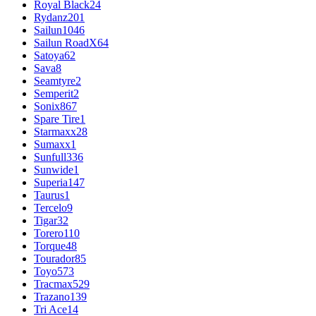
Royal Black
24
Rydanz
201
Sailun
1046
Sailun RoadX
64
Satoya
62
Sava
8
Seamtyre
2
Semperit
2
Sonix
867
Spare Tire
1
Starmaxx
28
Sumaxx
1
Sunfull
336
Sunwide
1
Superia
147
Taurus
1
Tercelo
9
Tigar
32
Torero
110
Torque
48
Tourador
85
Toyo
573
Tracmax
529
Trazano
139
Tri Ace
14