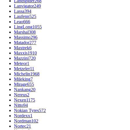
Landspider
268
Lanvigator
249
Lassa
394
Laufenn
525
Leao
666
LingLong
1055
Marshal
308
Massimo
296
Matador
277
Maxtrek
6
Maxxis
1910
Mazzini
720
Meteor
1
Metzeler
11
Michelin
1968
Mileking
7
Mirage
655
Nankang
20
Nereus
2
Nexen
1175
Nitto
94
Nokian Tyres
572
Nordexx
1
Nordman
102
Nortec
21