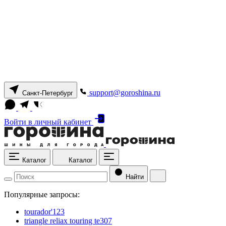
support@goroshina.ru
Санкт-Петербург
Войти
в личный кабинет
Каталог
Каталог
Найти
Популярные запросы:
tourador'123
triangle reliax touring te307