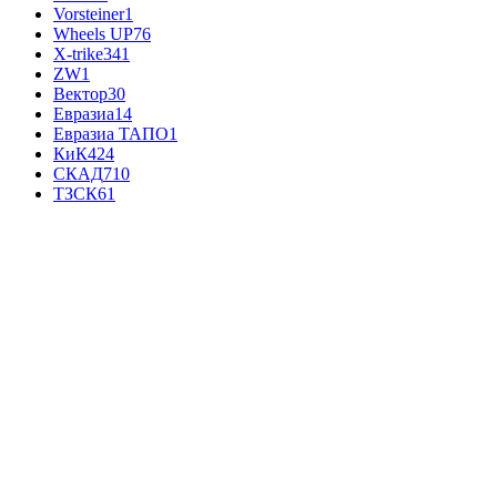
Vorsteiner
1
Wheels UP
76
X-trike
341
ZW
1
Вектор
30
Евразиа
14
Евразиа ТАПО
1
КиК
424
СКАД
710
ТЗСК
61