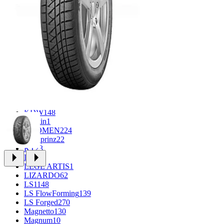
CROSS_STREET
30
Eurodisk
1
FF
34
GR
71
Grizzly
3
iFree
1004
iFree Original
53
Ikon
1
INFORGED
1
IVR
1
K&K
1
K7
2
KDW
148
Keskin
1
KHOMEN
224
Kronprinz
22
KT
23
LE
13
LEGE ARTIS
1
LIZARDO
62
LS
1148
LS FlowForming
139
LS Forged
270
Magnetto
130
Magnum
10