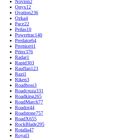
Novion
2
Onyx
12
Ovation
236
Ozka
4
Pace
22
Petlas
10
Powertrac
140
Predator
64
Premiorri
1
Prinx
376
Radar
1
Rapid
303
Rauffan
123
Razi
1
Riken
3
Roadboss
3
Roadcruza
331
Roadking
265
RoadMarch
77
Roador
44
Roadstone
757
RoadX
655
RockBlade
295
Rotalla
47
Royal
3