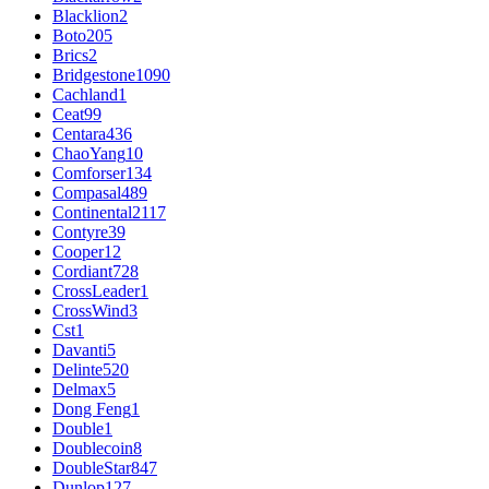
Blacklion
2
Boto
205
Brics
2
Bridgestone
1090
Cachland
1
Ceat
99
Centara
436
ChaoYang
10
Comforser
134
Compasal
489
Continental
2117
Contyre
39
Cooper
12
Cordiant
728
CrossLeader
1
CrossWind
3
Cst
1
Davanti
5
Delinte
520
Delmax
5
Dong Feng
1
Double
1
Doublecoin
8
DoubleStar
847
Dunlop
127