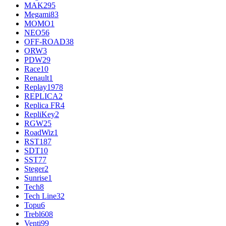
MAK
295
Megami
83
MOMO
1
NEO
56
OFF-ROAD
38
ORW
3
PDW
29
Race
10
Renault
1
Replay
1978
REPLICA
2
Replica FR
4
RepliKey
2
RGW
25
RoadWiz
1
RST
187
SDT
10
SST
77
Steger
2
Sunrise
1
Tech
8
Tech Line
32
Topu
6
Trebl
608
Venti
99