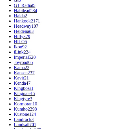
Gt
6
GT Radial
5
Habilead
534
Haida
2
Hankook
2171
Headway
107
Heidenau
3
Hifly
379
HiLO
5
Ikon
92
iLink
224
Imperial
520
Joyroad
65
Kama
22
Kapsen
237
Kavir
21
Kenda
47
Kingboss
1
Kingnate
15
Kingtyre
3
Kormoran
10
Kumho
2298
Kustone
124
Landrock
3
Landsail
701