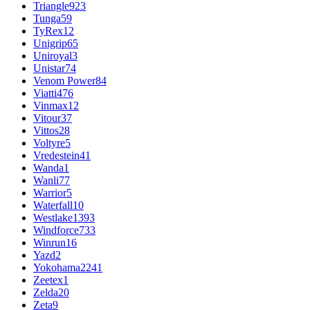
Triangle
923
Tunga
59
TyRex
12
Unigrip
65
Uniroyal
3
Unistar
74
Venom Power
84
Viatti
476
Vinmax
12
Vitour
37
Vittos
28
Voltyre
5
Vredestein
41
Wanda
1
Wanli
77
Warrior
5
Waterfall
10
Westlake
1393
Windforce
733
Winrun
16
Yazd
2
Yokohama
2241
Zeetex
1
Zelda
20
Zeta
9