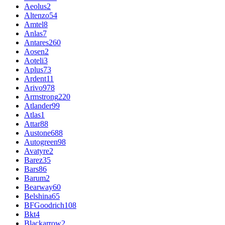
Aeolus
2
Altenzo
54
Amtel
8
Anlas
7
Antares
260
Aosen
2
Aoteli
3
Aplus
73
Ardent
11
Arivo
978
Armstrong
220
Atlander
99
Atlas
1
Attar
88
Austone
688
Autogreen
98
Avatyre
2
Barez
35
Bars
86
Barum
2
Bearway
60
Belshina
65
BFGoodrich
108
Bkt
4
Blackarrow
2