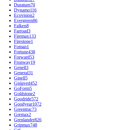
Duraturn
70
Dynamo
116
Ecovision
2
Evergreen
86
Falken
8
Farroad
3
Firemax
133
Firestone
1
Foman
1
Fortune
438
Forward
53
Fronway
19
Genell
3
General
31
Ginell
5
Gislaved
452
GoForm
5
Goldstone
2
Goodride
572
Goodyear
1072
Greentrac
73
Gremax
2
Grenlander
826
Gripmax
748