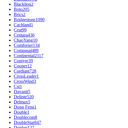
Blacklion
2
Boto
205
Brics
2
Bridgestone
1090
Cachland
1
Ceat
99
Centara
436
ChaoYang
10
Comforser
134
Compasal
489
Continental
2117
Contyre
39
Cooper
12
Cordiant
728
CrossLeader
1
CrossWind
3
Cst
1
Davanti
5
Delinte
520
Delmax
5
Dong Feng
1
Double
1
Doublecoin
8
DoubleStar
847
Dunlop
127