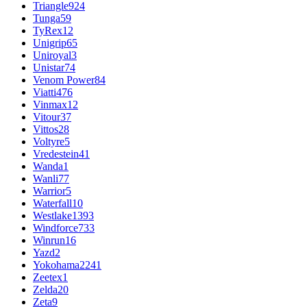
Triangle
924
Tunga
59
TyRex
12
Unigrip
65
Uniroyal
3
Unistar
74
Venom Power
84
Viatti
476
Vinmax
12
Vitour
37
Vittos
28
Voltyre
5
Vredestein
41
Wanda
1
Wanli
77
Warrior
5
Waterfall
10
Westlake
1393
Windforce
733
Winrun
16
Yazd
2
Yokohama
2241
Zeetex
1
Zelda
20
Zeta
9