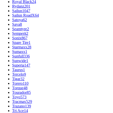
Royal Black
24
Rydanz
201
Sailun
1047
Sailun RoadX
64
Satoya
62
Sava
8
Seamtyre
2
Semperit
2
Sonix
867
Spare Tire
1
Starmaxx
28
Sumaxx
1
Sunfull
336
Sunwide
1
Superia
147
Taurus
1
Tercelo
9
Tigar
32
Torero
110
Torque
48
Tourador
85
Toyo
573
Tracmax
529
Trazano
139
Tri Ace
14