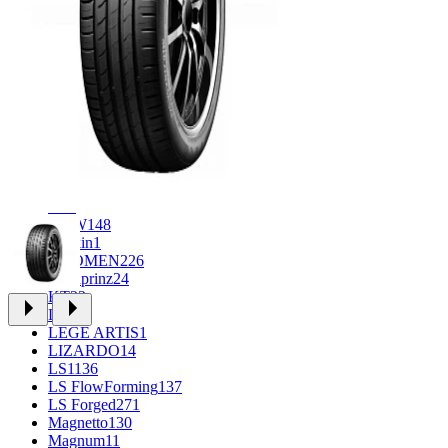
CROSS_STREET
31
Eurodisk
1
FF
30
FR REPLICA
1
GR
34
Grizzly
3
iFree
933
iFree Original
49
Ikon
1
INFORGED
1
K&K
1
K7
2
KDW
148
Keskin
1
KHOMEN
226
Kronprinz
24
KT
23
LE
13
LEGE ARTIS
1
LIZARDO
14
LS
1136
LS FlowForming
137
LS Forged
271
Magnetto
130
Magnum
11