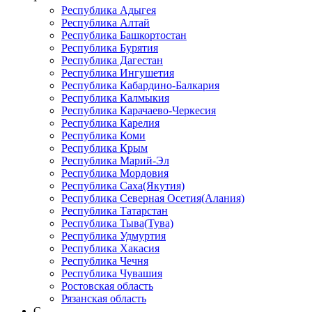
Республика Адыгея
Республика Алтай
Республика Башкортостан
Республика Бурятия
Республика Дагестан
Республика Ингушетия
Республика Кабардино-Балкария
Республика Калмыкия
Республика Карачаево-Черкеcия
Республика Карелия
Республика Коми
Республика Крым
Республика Марий-Эл
Республика Мордовия
Республика Саха(Якутия)
Республика Северная Осетия(Алания)
Республика Татарстан
Республика Тыва(Тува)
Республика Удмуртия
Республика Хакасия
Республика Чечня
Республика Чувашия
Ростовская область
Рязанская область
С