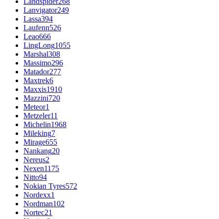
Landspider
268
Lanvigator
249
Lassa
394
Laufenn
526
Leao
666
LingLong
1055
Marshal
308
Massimo
296
Matador
277
Maxtrek
6
Maxxis
1910
Mazzini
720
Meteor
1
Metzeler
11
Michelin
1968
Mileking
7
Mirage
655
Nankang
20
Nereus
2
Nexen
1175
Nitto
94
Nokian Tyres
572
Nordexx
1
Nordman
102
Nortec
21