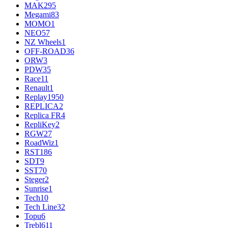
MAK
295
Megami
83
MOMO
1
NEO
57
NZ Wheels
1
OFF-ROAD
36
ORW
3
PDW
35
Race
11
Renault
1
Replay
1950
REPLICA
2
Replica FR
4
RepliKey
2
RGW
27
RoadWiz
1
RST
186
SDT
9
SST
70
Steger
2
Sunrise
1
Tech
10
Tech Line
32
Topu
6
Trebl
611