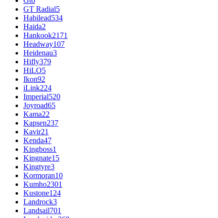
Gt
6
GT Radial
5
Habilead
534
Haida
2
Hankook
2171
Headway
107
Heidenau
3
Hifly
379
HiLO
5
Ikon
92
iLink
224
Imperial
520
Joyroad
65
Kama
22
Kapsen
237
Kavir
21
Kenda
47
Kingboss
1
Kingnate
15
Kingtyre
3
Kormoran
10
Kumho
2301
Kustone
124
Landrock
3
Landsail
701