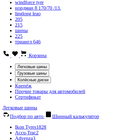
windforce tyre
нордман 8 170/70 /13.
linglong leao
205
215
шины
225
триангл 646
Корзина
Легковые шины
Грузовые шины
Колёсные диски
Крепёж
Прочие товары для автомобилей
Сертификат
Легковые шины
Подбор по авто
Шинный калькулятор
Ikon Tyres
1828
Accu-Trac
2
Advenza
3