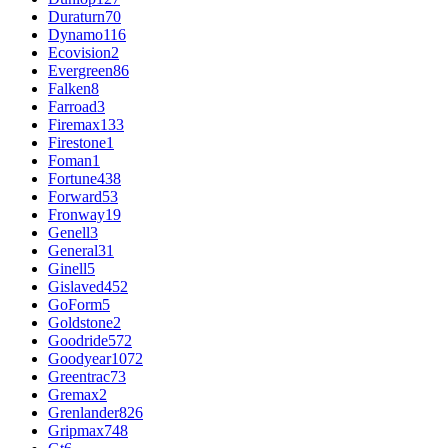
Duraturn
70
Dynamo
116
Ecovision
2
Evergreen
86
Falken
8
Farroad
3
Firemax
133
Firestone
1
Foman
1
Fortune
438
Forward
53
Fronway
19
Genell
3
General
31
Ginell
5
Gislaved
452
GoForm
5
Goldstone
2
Goodride
572
Goodyear
1072
Greentrac
73
Gremax
2
Grenlander
826
Gripmax
748