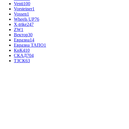
Venti
100
Vorsteiner
1
Vossen
1
Wheels UP
76
X-trike
247
ZW
1
Вектор
30
Евразиа
14
Евразиа ТАПО
1
КиК
410
СКАД
704
ТЗСК
63