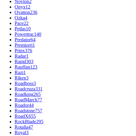
Novion
2
Onyx
12
Ovation
236
Ozka
4
Pace
22
Petlas
10
Powertrac
140
Predator
64
Premiorri
1
Prinx
376
Radar
1
Rapid
303
Rauffan
123
Razi
1
Riken
3
Roadboss
3
Roadcruza
331
Roadking
265
RoadMarch
77
Roador
44
Roadstone
757
RoadX
655
RockBlade
295
Rotalla
47
Royal
3