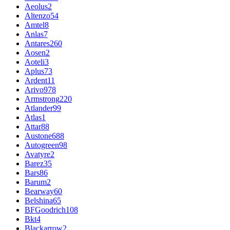
Aeolus
2
Altenzo
54
Amtel
8
Anlas
7
Antares
260
Aosen
2
Aoteli
3
Aplus
73
Ardent
11
Arivo
978
Armstrong
220
Atlander
99
Atlas
1
Attar
88
Austone
688
Autogreen
98
Avatyre
2
Barez
35
Bars
86
Barum
2
Bearway
60
Belshina
65
BFGoodrich
108
Bkt
4
Blackarrow
2