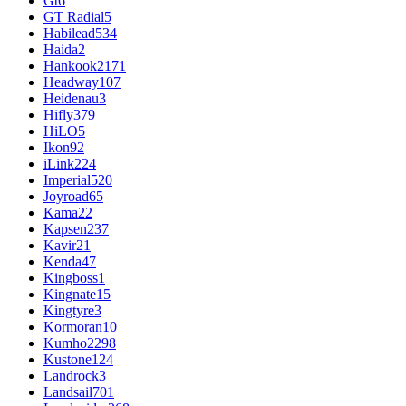
Gt
6
GT Radial
5
Habilead
534
Haida
2
Hankook
2171
Headway
107
Heidenau
3
Hifly
379
HiLO
5
Ikon
92
iLink
224
Imperial
520
Joyroad
65
Kama
22
Kapsen
237
Kavir
21
Kenda
47
Kingboss
1
Kingnate
15
Kingtyre
3
Kormoran
10
Kumho
2298
Kustone
124
Landrock
3
Landsail
701