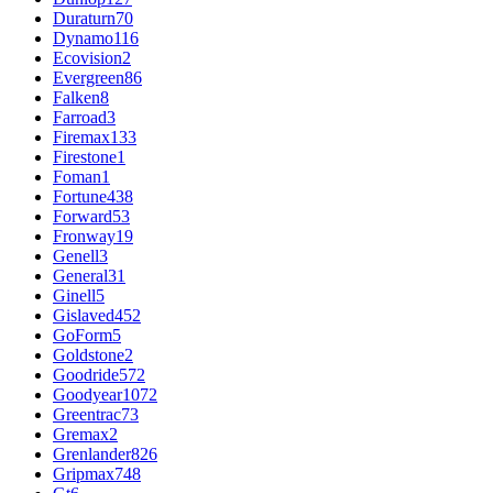
Duraturn
70
Dynamo
116
Ecovision
2
Evergreen
86
Falken
8
Farroad
3
Firemax
133
Firestone
1
Foman
1
Fortune
438
Forward
53
Fronway
19
Genell
3
General
31
Ginell
5
Gislaved
452
GoForm
5
Goldstone
2
Goodride
572
Goodyear
1072
Greentrac
73
Gremax
2
Grenlander
826
Gripmax
748