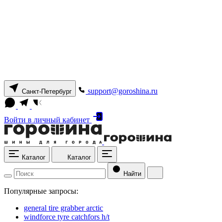
support@goroshina.ru
Санкт-Петербург
Войти
в личный кабинет
Каталог
Каталог
Найти
Популярные запросы:
general tire grabber arctic
windforce tyre catchfors h/t