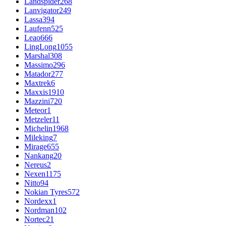
Landspider
268
Lanvigator
249
Lassa
394
Laufenn
525
Leao
666
LingLong
1055
Marshal
308
Massimo
296
Matador
277
Maxtrek
6
Maxxis
1910
Mazzini
720
Meteor
1
Metzeler
11
Michelin
1968
Mileking
7
Mirage
655
Nankang
20
Nereus
2
Nexen
1175
Nitto
94
Nokian Tyres
572
Nordexx
1
Nordman
102
Nortec
21