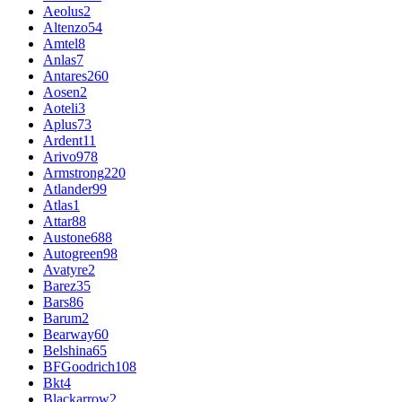
Aeolus
2
Altenzo
54
Amtel
8
Anlas
7
Antares
260
Aosen
2
Aoteli
3
Aplus
73
Ardent
11
Arivo
978
Armstrong
220
Atlander
99
Atlas
1
Attar
88
Austone
688
Autogreen
98
Avatyre
2
Barez
35
Bars
86
Barum
2
Bearway
60
Belshina
65
BFGoodrich
108
Bkt
4
Blackarrow
2