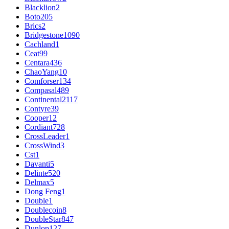
Blacklion
2
Boto
205
Brics
2
Bridgestone
1090
Cachland
1
Ceat
99
Centara
436
ChaoYang
10
Comforser
134
Compasal
489
Continental
2117
Contyre
39
Cooper
12
Cordiant
728
CrossLeader
1
CrossWind
3
Cst
1
Davanti
5
Delinte
520
Delmax
5
Dong Feng
1
Double
1
Doublecoin
8
DoubleStar
847
Dunlop
127