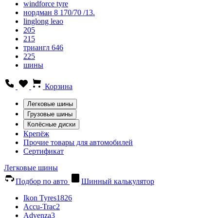
windforce tyre
нордман 8 170/70 /13.
linglong leao
205
215
триангл 646
225
шины
Корзина
Легковые шины
Грузовые шины
Колёсные диски
Крепёж
Прочие товары для автомобилей
Сертификат
Легковые шины
Подбор по авто
Шинный калькулятор
Ikon Tyres
1826
Accu-Trac
2
Advenza
3