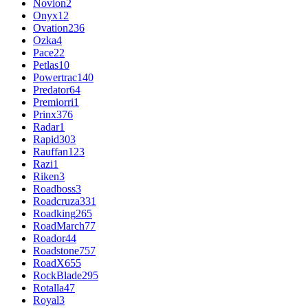
Novion
2
Onyx
12
Ovation
236
Ozka
4
Pace
22
Petlas
10
Powertrac
140
Predator
64
Premiorri
1
Prinx
376
Radar
1
Rapid
303
Rauffan
123
Razi
1
Riken
3
Roadboss
3
Roadcruza
331
Roadking
265
RoadMarch
77
Roador
44
Roadstone
757
RoadX
655
RockBlade
295
Rotalla
47
Royal
3