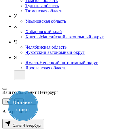
Томская область
Тульская область
Тюменская область
У
Ульяновская область
Х
Хабаровский край
Ханты-Мансийский автономный округ
Ч
Челябинская область
Чукотский автономный округ
Я
Ямало-Ненецкий автономный округ
Ярославская область
Ваш город:
Санкт-Петербург
Нет
Да
Онлайн-
запись
Ваш регион:
Санкт-Петербург