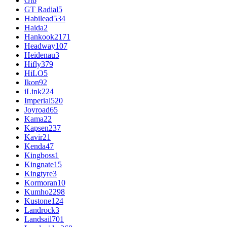
Gt
6
GT Radial
5
Habilead
534
Haida
2
Hankook
2171
Headway
107
Heidenau
3
Hifly
379
HiLO
5
Ikon
92
iLink
224
Imperial
520
Joyroad
65
Kama
22
Kapsen
237
Kavir
21
Kenda
47
Kingboss
1
Kingnate
15
Kingtyre
3
Kormoran
10
Kumho
2298
Kustone
124
Landrock
3
Landsail
701