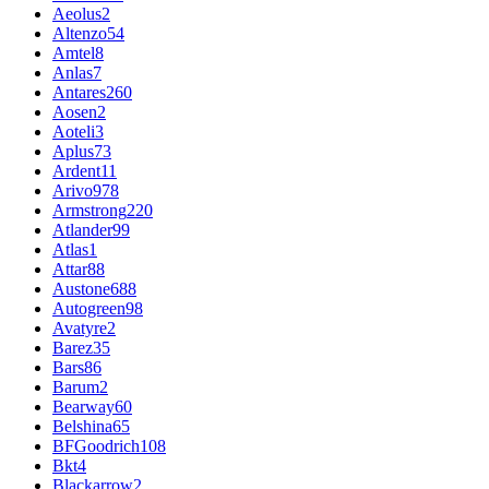
Aeolus
2
Altenzo
54
Amtel
8
Anlas
7
Antares
260
Aosen
2
Aoteli
3
Aplus
73
Ardent
11
Arivo
978
Armstrong
220
Atlander
99
Atlas
1
Attar
88
Austone
688
Autogreen
98
Avatyre
2
Barez
35
Bars
86
Barum
2
Bearway
60
Belshina
65
BFGoodrich
108
Bkt
4
Blackarrow
2