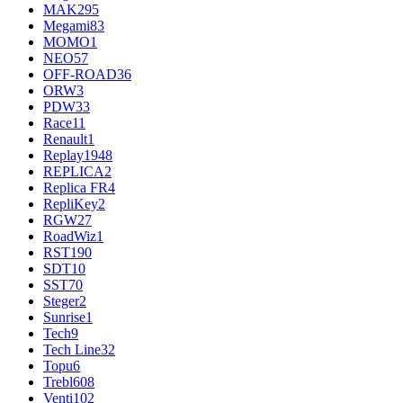
MAK
295
Megami
83
MOMO
1
NEO
57
OFF-ROAD
36
ORW
3
PDW
33
Race
11
Renault
1
Replay
1948
REPLICA
2
Replica FR
4
RepliKey
2
RGW
27
RoadWiz
1
RST
190
SDT
10
SST
70
Steger
2
Sunrise
1
Tech
9
Tech Line
32
Topu
6
Trebl
608
Venti
102