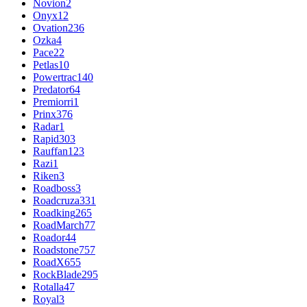
Novion
2
Onyx
12
Ovation
236
Ozka
4
Pace
22
Petlas
10
Powertrac
140
Predator
64
Premiorri
1
Prinx
376
Radar
1
Rapid
303
Rauffan
123
Razi
1
Riken
3
Roadboss
3
Roadcruza
331
Roadking
265
RoadMarch
77
Roador
44
Roadstone
757
RoadX
655
RockBlade
295
Rotalla
47
Royal
3