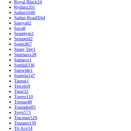
Royal Black
24
Rydanz
201
Sailun
1046
Sailun RoadX
64
Satoya
62
Sava
8
Seamtyre
2
Semperit
2
Sonix
867
Spare Tire
1
Starmaxx
28
Sumaxx
1
Sunfull
336
Sunwide
1
Superia
147
Taurus
1
Tercelo
9
Tigar
32
Torero
110
Torque
48
Tourador
85
Toyo
573
Tracmax
529
Trazano
139
Tri Ace
14