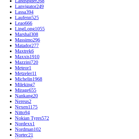
Landspider
268
Lanvigator
249
Lassa
394
Laufenn
525
Leao
666
LingLong
1055
Marshal
308
Massimo
296
Matador
277
Maxtrek
6
Maxxis
1910
Mazzini
720
Meteor
1
Metzeler
11
Michelin
1968
Mileking
7
Mirage
655
Nankang
20
Nereus
2
Nexen
1175
Nitto
94
Nokian Tyres
572
Nordexx
1
Nordman
102
Nortec
21