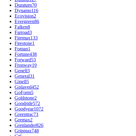
Duraturn
70
Dynamo
116
Ecovision
2
Evergreen
86
Falken
8
Farroad
3
Firemax
133
Firestone
1
Foman
1
Fortune
438
Forward
53
Fronway
19
Genell
3
General
31
Ginell
5
Gislaved
452
GoForm
5
Goldstone
2
Goodride
572
Goodyear
1072
Greentrac
73
Gremax
2
Grenlander
826
Gripmax
748