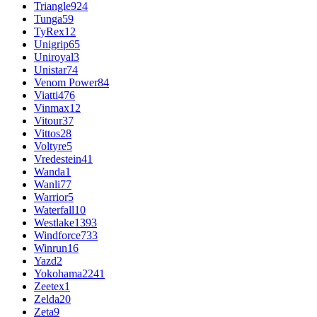
Triangle
924
Tunga
59
TyRex
12
Unigrip
65
Uniroyal
3
Unistar
74
Venom Power
84
Viatti
476
Vinmax
12
Vitour
37
Vittos
28
Voltyre
5
Vredestein
41
Wanda
1
Wanli
77
Warrior
5
Waterfall
10
Westlake
1393
Windforce
733
Winrun
16
Yazd
2
Yokohama
2241
Zeetex
1
Zelda
20
Zeta
9