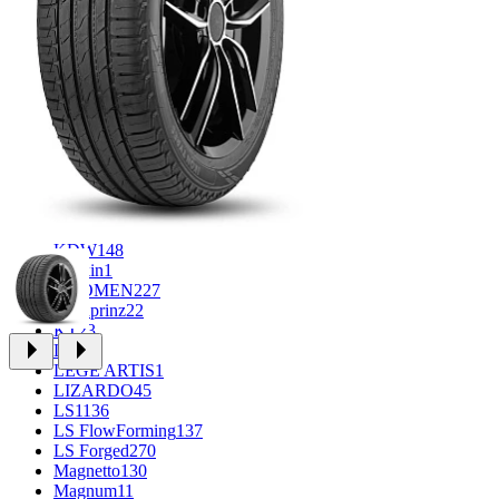
CROSS_STREET
30
Eurodisk
1
FF
33
FR REPLICA
2
GR
34
Grizzly
3
iFree
1014
iFree Original
53
Ikon
1
INFORGED
1
K&K
1
K7
2
KDW
148
Keskin
1
KHOMEN
227
Kronprinz
22
KT
23
LE
13
LEGE ARTIS
1
LIZARDO
45
LS
1136
LS FlowForming
137
LS Forged
270
Magnetto
130
Magnum
11