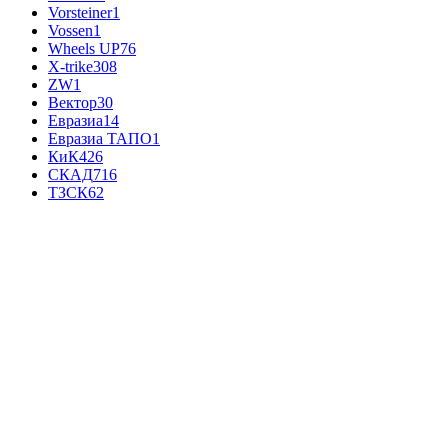
Vorsteiner
1
Vossen
1
Wheels UP
76
X-trike
308
ZW
1
Вектор
30
Евразиа
14
Евразиа ТАПО
1
КиК
426
СКАД
716
ТЗСК
62