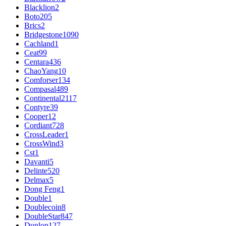
Blacklion
2
Boto
205
Brics
2
Bridgestone
1090
Cachland
1
Ceat
99
Centara
436
ChaoYang
10
Comforser
134
Compasal
489
Continental
2117
Contyre
39
Cooper
12
Cordiant
728
CrossLeader
1
CrossWind
3
Cst
1
Davanti
5
Delinte
520
Delmax
5
Dong Feng
1
Double
1
Doublecoin
8
DoubleStar
847
Dunlop
127