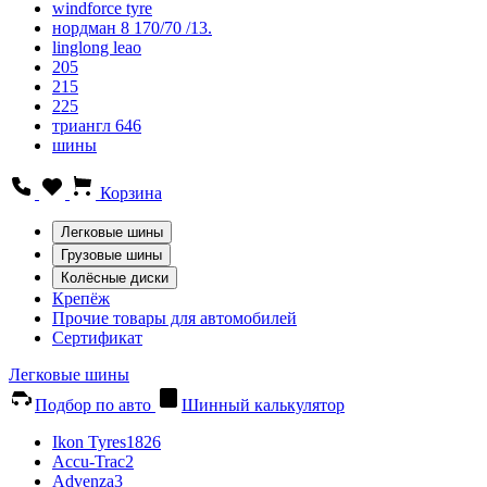
windforce tyre
нордман 8 170/70 /13.
linglong leao
205
215
225
триангл 646
шины
Корзина
Легковые шины
Грузовые шины
Колёсные диски
Крепёж
Прочие товары для автомобилей
Сертификат
Легковые шины
Подбор по авто
Шинный калькулятор
Ikon Tyres
1826
Accu-Trac
2
Advenza
3