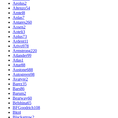
Aeolus
2
Altenzo
54
Amtel
8
Anlas
7
Antares
260
Aosen
2
Aoteli
3
Aplus
73
Ardent
11
Arivo
978
Armstrong
220
Atlander
99
Atlas
1
Attar
88
Austone
688
Autogreen
98
Avatyre
2
Barez
35
Bars
86
Barum
2
Bearway
60
Belshina
65
BFGoodrich
108
Bkt
4
Blackarrow
2