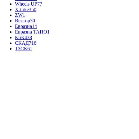
Wheels UP
77
X-trike
350
ZW
1
Вектор
30
Евразиа
14
Евразиа ТАПО
1
КиК
438
СКАД
716
ТЗСК
61