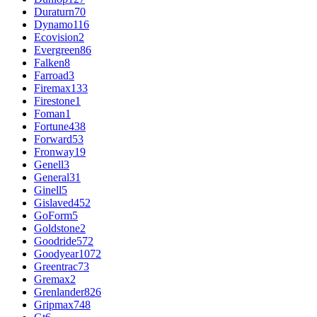
Duraturn
70
Dynamo
116
Ecovision
2
Evergreen
86
Falken
8
Farroad
3
Firemax
133
Firestone
1
Foman
1
Fortune
438
Forward
53
Fronway
19
Genell
3
General
31
Ginell
5
Gislaved
452
GoForm
5
Goldstone
2
Goodride
572
Goodyear
1072
Greentrac
73
Gremax
2
Grenlander
826
Gripmax
748