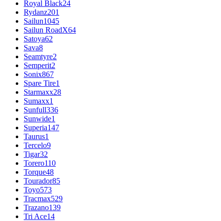
Royal Black
24
Rydanz
201
Sailun
1045
Sailun RoadX
64
Satoya
62
Sava
8
Seamtyre
2
Semperit
2
Sonix
867
Spare Tire
1
Starmaxx
28
Sumaxx
1
Sunfull
336
Sunwide
1
Superia
147
Taurus
1
Tercelo
9
Tigar
32
Torero
110
Torque
48
Tourador
85
Toyo
573
Tracmax
529
Trazano
139
Tri Ace
14