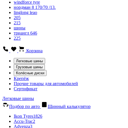
windforce tyre
нордман 8 170/70 /13.
linglong leao
205
215
шины
триангл 646
225
Корзина
Легковые шины
Грузовые шины
Колёсные диски
Крепёж
Прочие товары для автомобилей
Сертификат
Легковые шины
Подбор по авто
Шинный калькулятор
Ikon Tyres
1826
Accu-Trac
2
Advenza
3