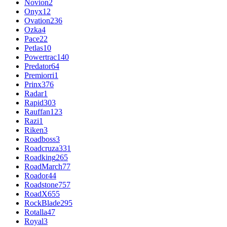
Novion
2
Onyx
12
Ovation
236
Ozka
4
Pace
22
Petlas
10
Powertrac
140
Predator
64
Premiorri
1
Prinx
376
Radar
1
Rapid
303
Rauffan
123
Razi
1
Riken
3
Roadboss
3
Roadcruza
331
Roadking
265
RoadMarch
77
Roador
44
Roadstone
757
RoadX
655
RockBlade
295
Rotalla
47
Royal
3