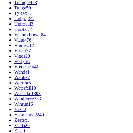
Triangle
923
Tunga
59
TyRex
12
Unigrip
65
Uniroyal
3
Unistar
74
Venom Power
84
Viatti
476
Vinmax
12
Vitour
37
Vittos
28
Voltyre
5
Vredestein
41
Wanda
1
Wanli
77
Warrior
5
Waterfall
10
Westlake
1393
Windforce
733
Winrun
16
Yazd
2
Yokohama
2240
Zeetex
1
Zelda
20
Zeta
9