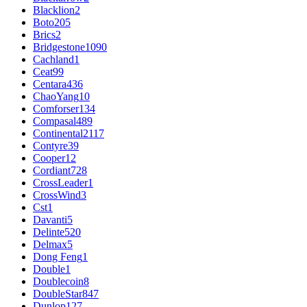
Blacklion
2
Boto
205
Brics
2
Bridgestone
1090
Cachland
1
Ceat
99
Centara
436
ChaoYang
10
Comforser
134
Compasal
489
Continental
2117
Contyre
39
Cooper
12
Cordiant
728
CrossLeader
1
CrossWind
3
Cst
1
Davanti
5
Delinte
520
Delmax
5
Dong Feng
1
Double
1
Doublecoin
8
DoubleStar
847
Dunlop
127