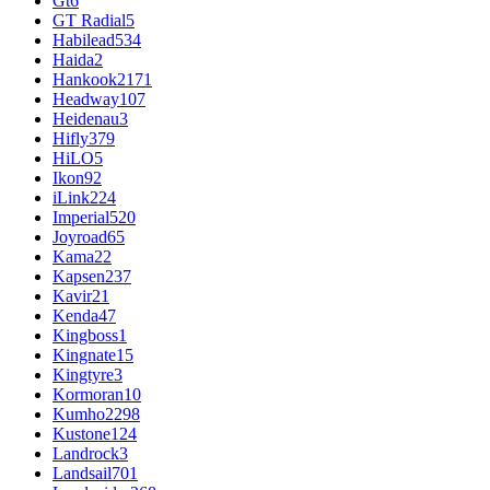
Gt
6
GT Radial
5
Habilead
534
Haida
2
Hankook
2171
Headway
107
Heidenau
3
Hifly
379
HiLO
5
Ikon
92
iLink
224
Imperial
520
Joyroad
65
Kama
22
Kapsen
237
Kavir
21
Kenda
47
Kingboss
1
Kingnate
15
Kingtyre
3
Kormoran
10
Kumho
2298
Kustone
124
Landrock
3
Landsail
701