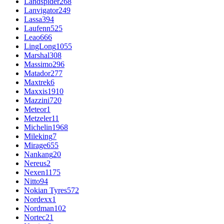
Landspider
268
Lanvigator
249
Lassa
394
Laufenn
525
Leao
666
LingLong
1055
Marshal
308
Massimo
296
Matador
277
Maxtrek
6
Maxxis
1910
Mazzini
720
Meteor
1
Metzeler
11
Michelin
1968
Mileking
7
Mirage
655
Nankang
20
Nereus
2
Nexen
1175
Nitto
94
Nokian Tyres
572
Nordexx
1
Nordman
102
Nortec
21