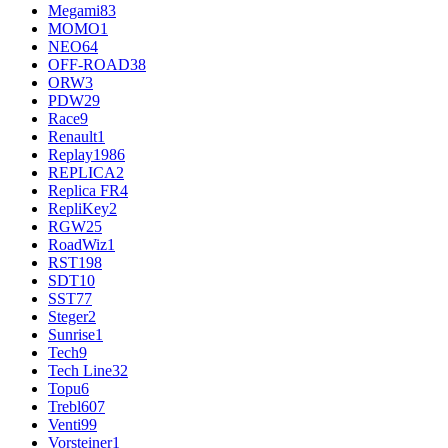
Megami
83
MOMO
1
NEO
64
OFF-ROAD
38
ORW
3
PDW
29
Race
9
Renault
1
Replay
1986
REPLICA
2
Replica FR
4
RepliKey
2
RGW
25
RoadWiz
1
RST
198
SDT
10
SST
77
Steger
2
Sunrise
1
Tech
9
Tech Line
32
Topu
6
Trebl
607
Venti
99
Vorsteiner
1