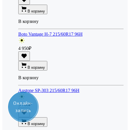
В корзину
В корзину
Boto Vantage H-7 215/60R17 96H
4 950
₽
В корзину
В корзину
Austone SP-303 215/60R17 96H
Онлайн-
5 700
₽
запись
В корзину