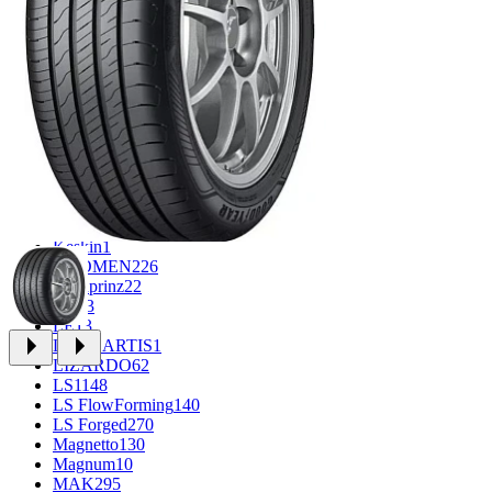
CROSS_STREET
30
Eurodisk
1
FF
34
GR
71
Grizzly
3
iFree
1009
iFree Original
53
Ikon
1
INFORGED
1
IVR
1
K7
2
KDW
151
Keskin
1
KHOMEN
226
Kronprinz
22
KT
23
LE
13
LEGE ARTIS
1
LIZARDO
62
LS
1148
LS FlowForming
140
LS Forged
270
Magnetto
130
Magnum
10
MAK
295