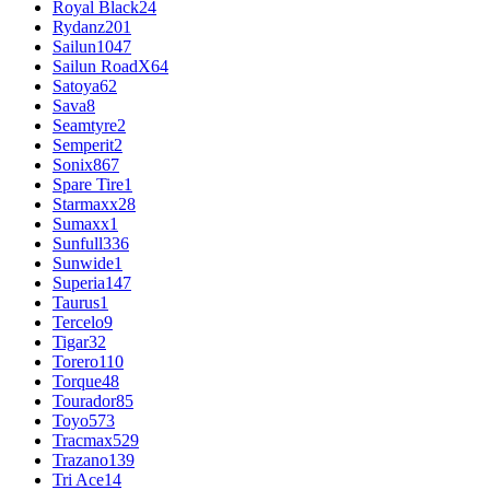
Royal Black
24
Rydanz
201
Sailun
1047
Sailun RoadX
64
Satoya
62
Sava
8
Seamtyre
2
Semperit
2
Sonix
867
Spare Tire
1
Starmaxx
28
Sumaxx
1
Sunfull
336
Sunwide
1
Superia
147
Taurus
1
Tercelo
9
Tigar
32
Torero
110
Torque
48
Tourador
85
Toyo
573
Tracmax
529
Trazano
139
Tri Ace
14