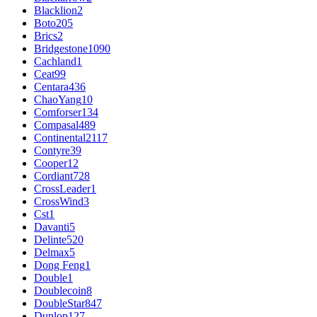
Blacklion
2
Boto
205
Brics
2
Bridgestone
1090
Cachland
1
Ceat
99
Centara
436
ChaoYang
10
Comforser
134
Compasal
489
Continental
2117
Contyre
39
Cooper
12
Cordiant
728
CrossLeader
1
CrossWind
3
Cst
1
Davanti
5
Delinte
520
Delmax
5
Dong Feng
1
Double
1
Doublecoin
8
DoubleStar
847
Dunlop
127