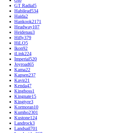
Gt
6
GT Radial
5
Habilead
534
Haida
2
Hankook
2171
Headway
107
Heidenau
3
Hifly
379
HiLO
5
Ikon
92
iLink
224
Imperial
520
Joyroad
65
Kama
22
Kapsen
237
Kavir
21
Kenda
47
Kingboss
1
Kingnate
15
Kingtyre
3
Kormoran
10
Kumho
2301
Kustone
124
Landrock
3
Landsail
701