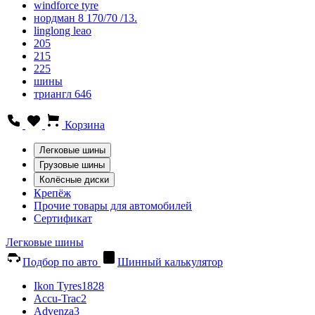
windforce tyre
нордман 8 170/70 /13.
linglong leao
205
215
225
шины
триангл 646
Корзина
Легковые шины
Грузовые шины
Колёсные диски
Крепёж
Прочие товары для автомобилей
Сертификат
Легковые шины
Подбор по авто
Шинный калькулятор
Ikon Tyres
1828
Accu-Trac
2
Advenza
3