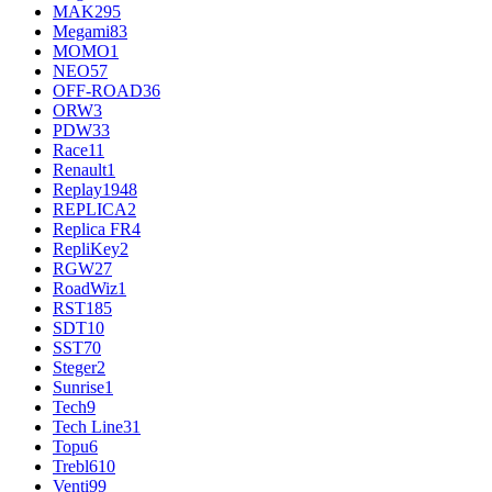
MAK
295
Megami
83
MOMO
1
NEO
57
OFF-ROAD
36
ORW
3
PDW
33
Race
11
Renault
1
Replay
1948
REPLICA
2
Replica FR
4
RepliKey
2
RGW
27
RoadWiz
1
RST
185
SDT
10
SST
70
Steger
2
Sunrise
1
Tech
9
Tech Line
31
Topu
6
Trebl
610
Venti
99