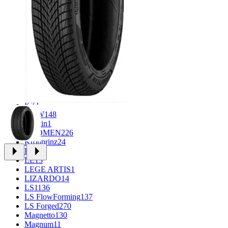
CROSS_STREET
31
Eurodisk
1
FF
33
FR REPLICA
1
GR
34
Grizzly
3
iFree
965
iFree Original
49
Ikon
1
INFORGED
1
K&K
1
K7
2
KDW
148
Keskin
1
KHOMEN
226
Kronprinz
24
KT
23
LE
13
LEGE ARTIS
1
LIZARDO
14
LS
1136
LS FlowForming
137
LS Forged
270
Magnetto
130
Magnum
11