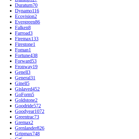
Duraturn
70
Dynamo
116
Ecovision
2
Evergreen
86
Falken
8
Farroad
3
Firemax
133
Firestone
1
Foman
1
Fortune
438
Forward
53
Fronway
19
Genell
3
General
31
Ginell
5
Gislaved
452
GoForm
5
Goldstone
2
Goodride
572
Goodyear
1072
Greentrac
73
Gremax
2
Grenlander
826
Gripmax
748