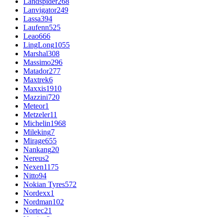
Landspider
268
Lanvigator
249
Lassa
394
Laufenn
525
Leao
666
LingLong
1055
Marshal
308
Massimo
296
Matador
277
Maxtrek
6
Maxxis
1910
Mazzini
720
Meteor
1
Metzeler
11
Michelin
1968
Mileking
7
Mirage
655
Nankang
20
Nereus
2
Nexen
1175
Nitto
94
Nokian Tyres
572
Nordexx
1
Nordman
102
Nortec
21