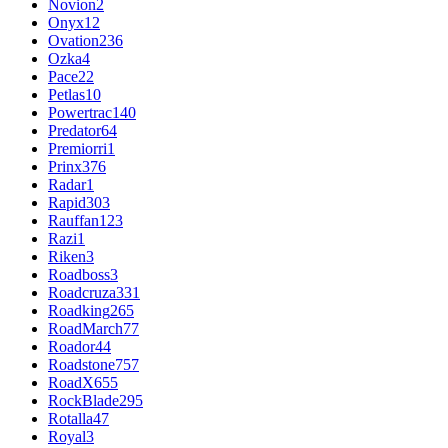
Novion
2
Onyx
12
Ovation
236
Ozka
4
Pace
22
Petlas
10
Powertrac
140
Predator
64
Premiorri
1
Prinx
376
Radar
1
Rapid
303
Rauffan
123
Razi
1
Riken
3
Roadboss
3
Roadcruza
331
Roadking
265
RoadMarch
77
Roador
44
Roadstone
757
RoadX
655
RockBlade
295
Rotalla
47
Royal
3