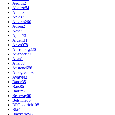
Aeolus
2
Altenzo
54
Amtel
8
Anlas
7
Antares
260
Aosen
2
Aoteli
3
Aplus
73
Ardent
11
Arivo
978
Armstrong
220
Atlander
99
Atlas
1
Attar
88
Austone
688
Autogreen
98
Avatyre
2
Barez
35
Bars
86
Barum
2
Bearway
60
Belshina
65
BFGoodrich
108
Bkt
4
Blackarrow
2