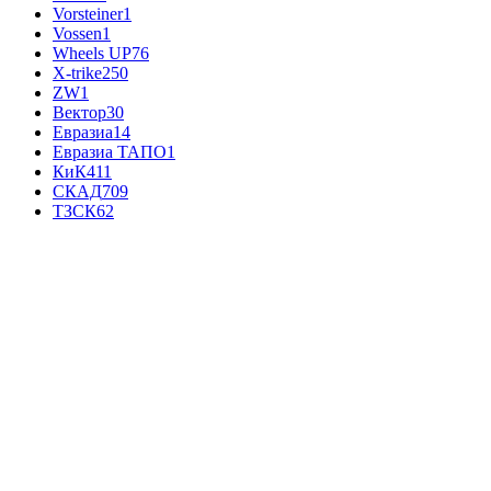
Vorsteiner
1
Vossen
1
Wheels UP
76
X-trike
250
ZW
1
Вектор
30
Евразиа
14
Евразиа ТАПО
1
КиК
411
СКАД
709
ТЗСК
62