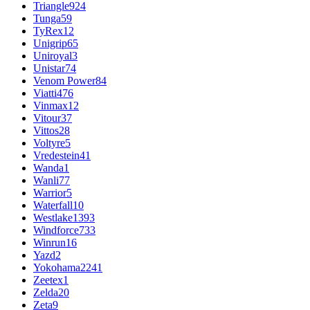
Triangle
924
Tunga
59
TyRex
12
Unigrip
65
Uniroyal
3
Unistar
74
Venom Power
84
Viatti
476
Vinmax
12
Vitour
37
Vittos
28
Voltyre
5
Vredestein
41
Wanda
1
Wanli
77
Warrior
5
Waterfall
10
Westlake
1393
Windforce
733
Winrun
16
Yazd
2
Yokohama
2241
Zeetex
1
Zelda
20
Zeta
9