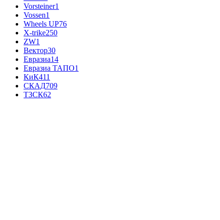
Vorsteiner
1
Vossen
1
Wheels UP
76
X-trike
250
ZW
1
Вектор
30
Евразиа
14
Евразиа ТАПО
1
КиК
411
СКАД
709
ТЗСК
62