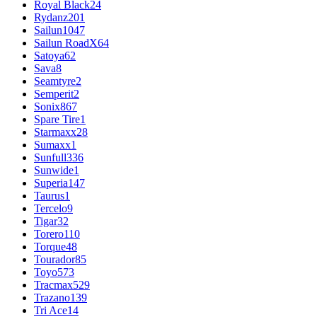
Royal Black
24
Rydanz
201
Sailun
1047
Sailun RoadX
64
Satoya
62
Sava
8
Seamtyre
2
Semperit
2
Sonix
867
Spare Tire
1
Starmaxx
28
Sumaxx
1
Sunfull
336
Sunwide
1
Superia
147
Taurus
1
Tercelo
9
Tigar
32
Torero
110
Torque
48
Tourador
85
Toyo
573
Tracmax
529
Trazano
139
Tri Ace
14