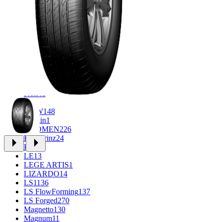
CROSS_STREET
31
Eurodisk
1
FF
33
FR REPLICA
1
GR
34
Grizzly
3
iFree
965
iFree Original
49
Ikon
1
INFORGED
1
K&K
1
K7
2
KDW
148
Keskin
1
KHOMEN
226
Kronprinz
24
KT
23
LE
13
LEGE ARTIS
1
LIZARDO
14
LS
1136
LS FlowForming
137
LS Forged
270
Magnetto
130
Magnum
11