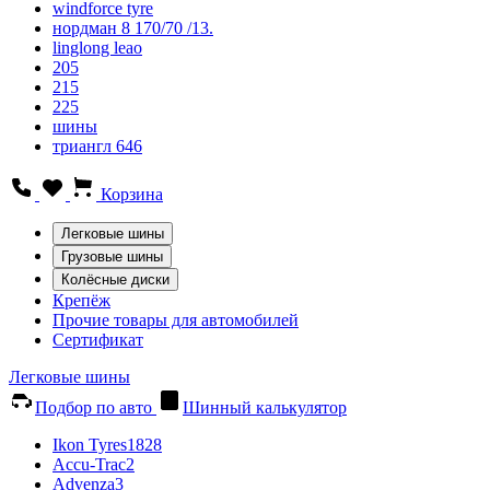
windforce tyre
нордман 8 170/70 /13.
linglong leao
205
215
225
шины
триангл 646
Корзина
Легковые шины
Грузовые шины
Колёсные диски
Крепёж
Прочие товары для автомобилей
Сертификат
Легковые шины
Подбор по авто
Шинный калькулятор
Ikon Tyres
1828
Accu-Trac
2
Advenza
3