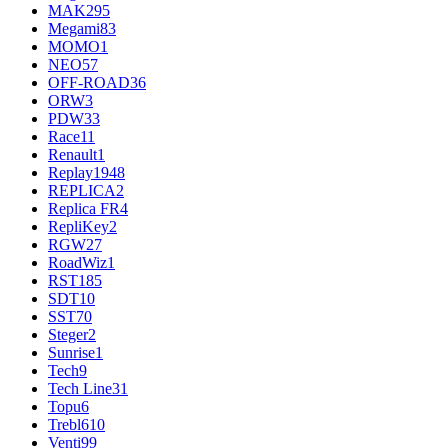
MAK
295
Megami
83
MOMO
1
NEO
57
OFF-ROAD
36
ORW
3
PDW
33
Race
11
Renault
1
Replay
1948
REPLICA
2
Replica FR
4
RepliKey
2
RGW
27
RoadWiz
1
RST
185
SDT
10
SST
70
Steger
2
Sunrise
1
Tech
9
Tech Line
31
Topu
6
Trebl
610
Venti
99