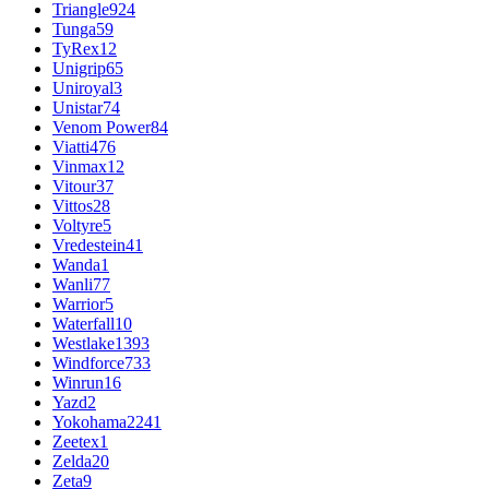
Triangle
924
Tunga
59
TyRex
12
Unigrip
65
Uniroyal
3
Unistar
74
Venom Power
84
Viatti
476
Vinmax
12
Vitour
37
Vittos
28
Voltyre
5
Vredestein
41
Wanda
1
Wanli
77
Warrior
5
Waterfall
10
Westlake
1393
Windforce
733
Winrun
16
Yazd
2
Yokohama
2241
Zeetex
1
Zelda
20
Zeta
9