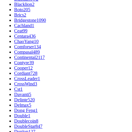
Blacklion
2
Boto
205
Brics
2
Bridgestone
1090
Cachland
1
Ceat
99
Centara
436
ChaoYang
10
Comforser
134
Compasal
489
Continental
2117
Contyre
39
Cooper
12
Cordiant
728
CrossLeader
1
CrossWind
3
Cst
1
Davanti
5
Delinte
520
Delmax
5
Dong Feng
1
Double
1
Doublecoin
8
DoubleStar
847
Dunlop
127