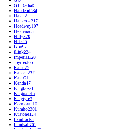
Gt
6
GT Radial
5
Habilead
534
Haida
2
Hankook
2171
Headway
107
Heidenau
3
Hifly
379
HiLO
5
Ikon
92
iLink
224
Imperial
520
Joyroad
65
Kama
22
Kapsen
237
Kavir
21
Kenda
47
Kingboss
1
Kingnate
15
Kingtyre
3
Kormoran
10
Kumho
2301
Kustone
124
Landrock
3
Landsail
701