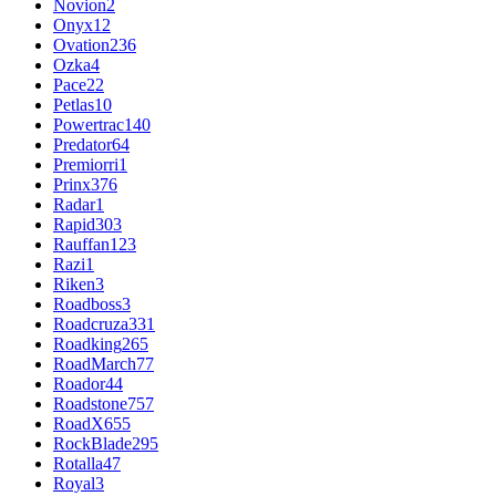
Novion
2
Onyx
12
Ovation
236
Ozka
4
Pace
22
Petlas
10
Powertrac
140
Predator
64
Premiorri
1
Prinx
376
Radar
1
Rapid
303
Rauffan
123
Razi
1
Riken
3
Roadboss
3
Roadcruza
331
Roadking
265
RoadMarch
77
Roador
44
Roadstone
757
RoadX
655
RockBlade
295
Rotalla
47
Royal
3