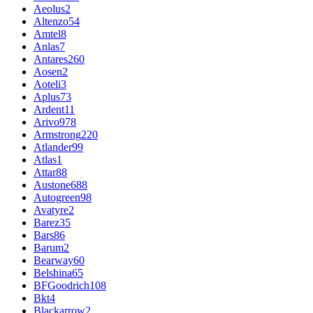
Aeolus
2
Altenzo
54
Amtel
8
Anlas
7
Antares
260
Aosen
2
Aoteli
3
Aplus
73
Ardent
11
Arivo
978
Armstrong
220
Atlander
99
Atlas
1
Attar
88
Austone
688
Autogreen
98
Avatyre
2
Barez
35
Bars
86
Barum
2
Bearway
60
Belshina
65
BFGoodrich
108
Bkt
4
Blackarrow
2