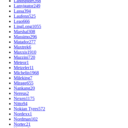
Landspider
268
Lanvigator
249
Lassa
394
Laufenn
525
Leao
666
LingLong
1055
Marshal
308
Massimo
296
Matador
277
Maxtrek
6
Maxxis
1910
Mazzini
720
Meteor
1
Metzeler
11
Michelin
1968
Mileking
7
Mirage
655
Nankang
20
Nereus
2
Nexen
1175
Nitto
94
Nokian Tyres
572
Nordexx
1
Nordman
102
Nortec
21