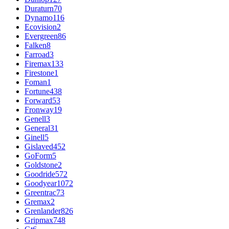
Duraturn
70
Dynamo
116
Ecovision
2
Evergreen
86
Falken
8
Farroad
3
Firemax
133
Firestone
1
Foman
1
Fortune
438
Forward
53
Fronway
19
Genell
3
General
31
Ginell
5
Gislaved
452
GoForm
5
Goldstone
2
Goodride
572
Goodyear
1072
Greentrac
73
Gremax
2
Grenlander
826
Gripmax
748