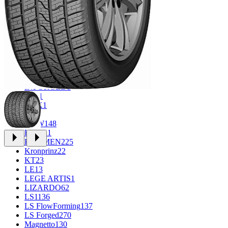
CROSS_STREET
30
Eurodisk
1
FF
34
FR REPLICA
1
GR
71
Grizzly
3
iFree
1011
iFree Original
53
Ikon
1
INFORGED
1
IVR
1
K&K
1
K7
2
KDW
148
Keskin
1
KHOMEN
225
Kronprinz
22
KT
23
LE
13
LEGE ARTIS
1
LIZARDO
62
LS
1136
LS FlowForming
137
LS Forged
270
Magnetto
130