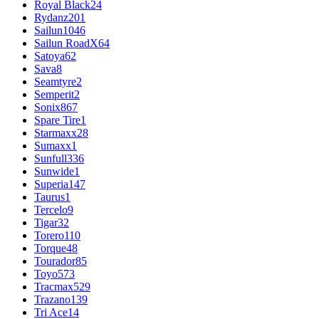
Royal Black
24
Rydanz
201
Sailun
1046
Sailun RoadX
64
Satoya
62
Sava
8
Seamtyre
2
Semperit
2
Sonix
867
Spare Tire
1
Starmaxx
28
Sumaxx
1
Sunfull
336
Sunwide
1
Superia
147
Taurus
1
Tercelo
9
Tigar
32
Torero
110
Torque
48
Tourador
85
Toyo
573
Tracmax
529
Trazano
139
Tri Ace
14