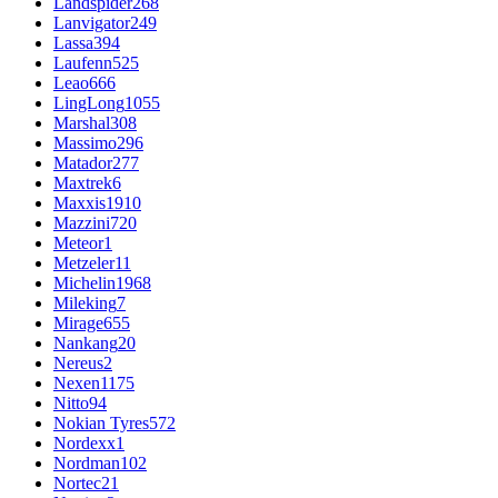
Landspider
268
Lanvigator
249
Lassa
394
Laufenn
525
Leao
666
LingLong
1055
Marshal
308
Massimo
296
Matador
277
Maxtrek
6
Maxxis
1910
Mazzini
720
Meteor
1
Metzeler
11
Michelin
1968
Mileking
7
Mirage
655
Nankang
20
Nereus
2
Nexen
1175
Nitto
94
Nokian Tyres
572
Nordexx
1
Nordman
102
Nortec
21