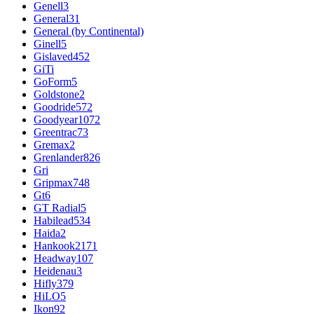
Genell
3
General
31
General (by Continental)
Ginell
5
Gislaved
452
GiTi
GoForm
5
Goldstone
2
Goodride
572
Goodyear
1072
Greentrac
73
Gremax
2
Grenlander
826
Gri
Gripmax
748
Gt
6
GT Radial
5
Habilead
534
Haida
2
Hankook
2171
Headway
107
Heidenau
3
Hifly
379
HiLO
5
Ikon
92