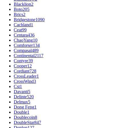
Blacklion
2
Boto
205
Brics
2
Bridgestone
1090
Cachland
1
Ceat
99
Centara
436
ChaoYang
10
Comforser
134
Compasal
489
Continental
2117
Contyre
39
Cooper
12
Cordiant
728
CrossLeader
1
CrossWind
3
Cst
1
Davanti
5
Delinte
520
Delmax
5
Dong Feng
1
Double
1
Doublecoin
8
DoubleStar
847
Dunlop
127