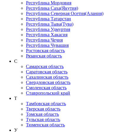
Республика Мордовия
Республика Саха(Якутия)
Республика Северная Осетия(Алания)
Республика Татарстан
Республика Тыва(Тува)
Республика Удмуртия
Республика Хакасия
Республика Чечня
Республика Чувашия
Ростовская область
Рязанская область
С
Самарская область
Саратовская область
Сахалинская область
Свердловская область
Смоленская область
Ставропольский край
Т
Тамбовская область
Тверская область
Томская область
Тульская область
Тюменская область
У