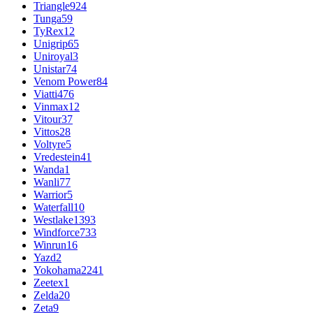
Triangle
924
Tunga
59
TyRex
12
Unigrip
65
Uniroyal
3
Unistar
74
Venom Power
84
Viatti
476
Vinmax
12
Vitour
37
Vittos
28
Voltyre
5
Vredestein
41
Wanda
1
Wanli
77
Warrior
5
Waterfall
10
Westlake
1393
Windforce
733
Winrun
16
Yazd
2
Yokohama
2241
Zeetex
1
Zelda
20
Zeta
9