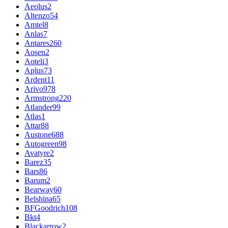
Aeolus
2
Altenzo
54
Amtel
8
Anlas
7
Antares
260
Aosen
2
Aoteli
3
Aplus
73
Ardent
11
Arivo
978
Armstrong
220
Atlander
99
Atlas
1
Attar
88
Austone
688
Autogreen
98
Avatyre
2
Barez
35
Bars
86
Barum
2
Bearway
60
Belshina
65
BFGoodrich
108
Bkt
4
Blackarrow
2