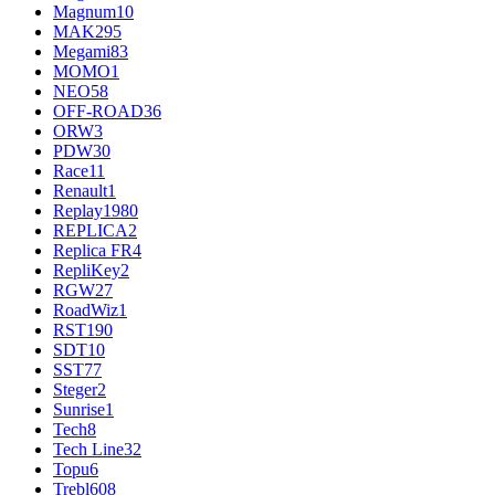
Magnum
10
MAK
295
Megami
83
MOMO
1
NEO
58
OFF-ROAD
36
ORW
3
PDW
30
Race
11
Renault
1
Replay
1980
REPLICA
2
Replica FR
4
RepliKey
2
RGW
27
RoadWiz
1
RST
190
SDT
10
SST
77
Steger
2
Sunrise
1
Tech
8
Tech Line
32
Topu
6
Trebl
608