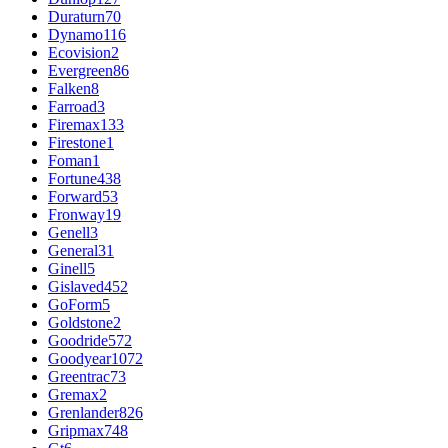
Duraturn
70
Dynamo
116
Ecovision
2
Evergreen
86
Falken
8
Farroad
3
Firemax
133
Firestone
1
Foman
1
Fortune
438
Forward
53
Fronway
19
Genell
3
General
31
Ginell
5
Gislaved
452
GoForm
5
Goldstone
2
Goodride
572
Goodyear
1072
Greentrac
73
Gremax
2
Grenlander
826
Gripmax
748