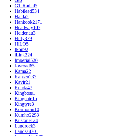
Gt
6
GT Radial
5
Habilead
534
Haida
2
Hankook
2171
Headway
107
Heidenau
3
Hifly
379
HiLO
5
Ikon
92
iLink
224
Imperial
520
Joyroad
65
Kama
22
Kapsen
237
Kavir
21
Kenda
47
Kingboss
1
Kingnate
15
Kingtyre
3
Kormoran
10
Kumho
2298
Kustone
124
Landrock
3
Landsail
701