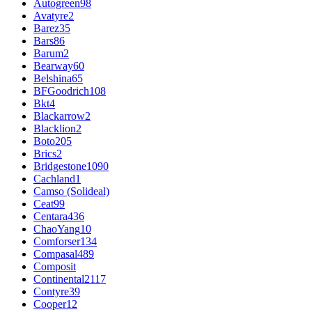
Autogreen
98
Avatyre
2
Barez
35
Bars
86
Barum
2
Bearway
60
Belshina
65
BFGoodrich
108
Bkt
4
Blackarrow
2
Blacklion
2
Boto
205
Brics
2
Bridgestone
1090
Cachland
1
Camso (Solideal)
Ceat
99
Centara
436
ChaoYang
10
Comforser
134
Compasal
489
Composit
Continental
2117
Contyre
39
Cooper
12