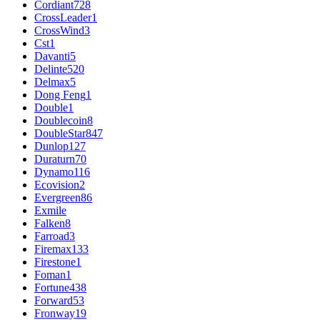
Cordiant
728
CrossLeader
1
CrossWind
3
Cst
1
Davanti
5
Delinte
520
Delmax
5
Dong Feng
1
Double
1
Doublecoin
8
DoubleStar
847
Dunlop
127
Duraturn
70
Dynamo
116
Ecovision
2
Evergreen
86
Exmile
Falken
8
Farroad
3
Firemax
133
Firestone
1
Foman
1
Fortune
438
Forward
53
Fronway
19