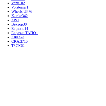
Venti
102
Vorsteiner
1
Wheels UP
76
X-trike
342
ZW
1
Вектор
30
Евразиа
14
Евразиа ТАПО
1
КиК
424
СКАД
715
ТЗСК
62