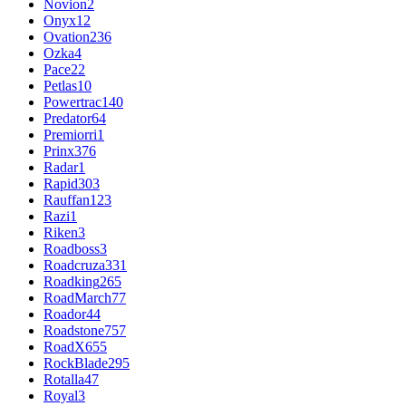
Novion
2
Onyx
12
Ovation
236
Ozka
4
Pace
22
Petlas
10
Powertrac
140
Predator
64
Premiorri
1
Prinx
376
Radar
1
Rapid
303
Rauffan
123
Razi
1
Riken
3
Roadboss
3
Roadcruza
331
Roadking
265
RoadMarch
77
Roador
44
Roadstone
757
RoadX
655
RockBlade
295
Rotalla
47
Royal
3