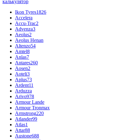
калькулятор
Ikon Tyres
1826
Accelera
Accu-Trac
2
Advenza
3
Aeolus
2
Aeolus Henan
Altenzo
54
Amtel
8
Anlas
7
Antares
260
Aosen
2
Aoteli
3
Aplus
73
Ardent
11
Arduzza
Arivo
978
Armour Lande
Armour Tronmax
Armstrong
220
Atlander
99
Atlas
1
Attar
88
Austone
688