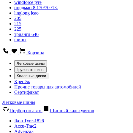
windforce tyre
нордман 8 170/70 /13.
linglong leao
205
215
225
триангл 646
шины
Корзина
Легковые шины
Грузовые шины
Колёсные диски
Крепёж
Прочие товары для автомобилей
Сертификат
Легковые шины
Подбор по авто
Шинный калькулятор
Ikon Tyres
1826
Accu-Trac
2
Advenza
3