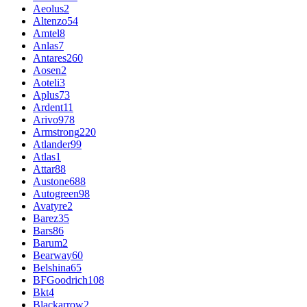
Aeolus
2
Altenzo
54
Amtel
8
Anlas
7
Antares
260
Aosen
2
Aoteli
3
Aplus
73
Ardent
11
Arivo
978
Armstrong
220
Atlander
99
Atlas
1
Attar
88
Austone
688
Autogreen
98
Avatyre
2
Barez
35
Bars
86
Barum
2
Bearway
60
Belshina
65
BFGoodrich
108
Bkt
4
Blackarrow
2