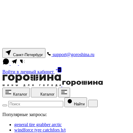
support@goroshina.ru
Санкт-Петербург
Войти
в личный кабинет
Каталог
Каталог
Найти
Популярные запросы:
general tire grabber arctic
windforce tyre catchfors h/t