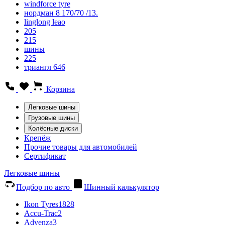
windforce tyre
нордман 8 170/70 /13.
linglong leao
205
215
шины
225
триангл 646
Корзина
Легковые шины
Грузовые шины
Колёсные диски
Крепёж
Прочие товары для автомобилей
Сертификат
Легковые шины
Подбор по авто
Шинный калькулятор
Ikon Tyres
1828
Accu-Trac
2
Advenza
3