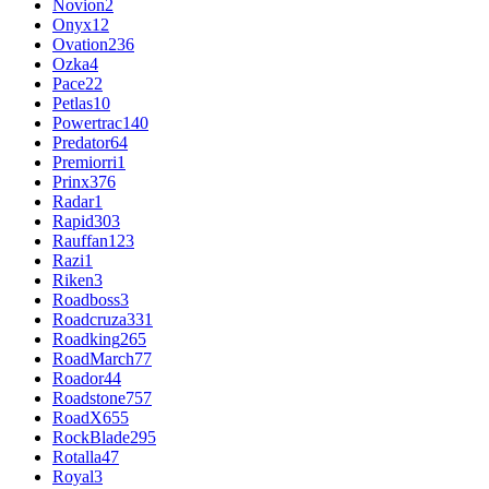
Novion
2
Onyx
12
Ovation
236
Ozka
4
Pace
22
Petlas
10
Powertrac
140
Predator
64
Premiorri
1
Prinx
376
Radar
1
Rapid
303
Rauffan
123
Razi
1
Riken
3
Roadboss
3
Roadcruza
331
Roadking
265
RoadMarch
77
Roador
44
Roadstone
757
RoadX
655
RockBlade
295
Rotalla
47
Royal
3