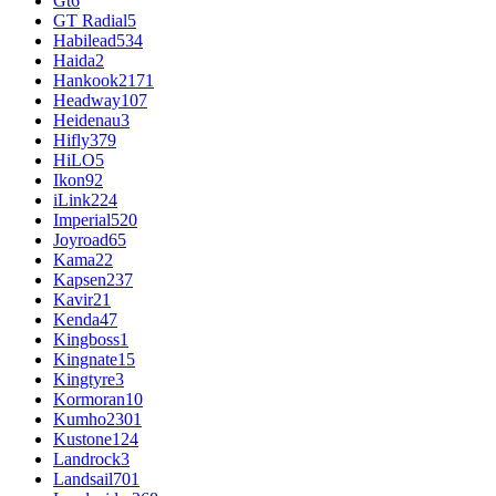
Gt
6
GT Radial
5
Habilead
534
Haida
2
Hankook
2171
Headway
107
Heidenau
3
Hifly
379
HiLO
5
Ikon
92
iLink
224
Imperial
520
Joyroad
65
Kama
22
Kapsen
237
Kavir
21
Kenda
47
Kingboss
1
Kingnate
15
Kingtyre
3
Kormoran
10
Kumho
2301
Kustone
124
Landrock
3
Landsail
701