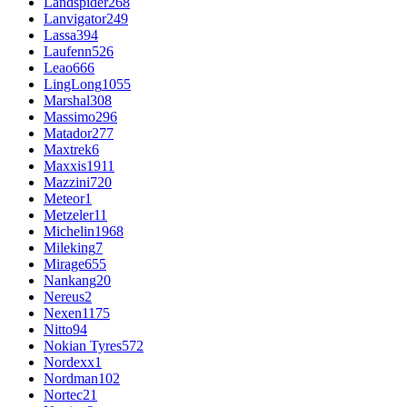
Landspider
268
Lanvigator
249
Lassa
394
Laufenn
526
Leao
666
LingLong
1055
Marshal
308
Massimo
296
Matador
277
Maxtrek
6
Maxxis
1911
Mazzini
720
Meteor
1
Metzeler
11
Michelin
1968
Mileking
7
Mirage
655
Nankang
20
Nereus
2
Nexen
1175
Nitto
94
Nokian Tyres
572
Nordexx
1
Nordman
102
Nortec
21