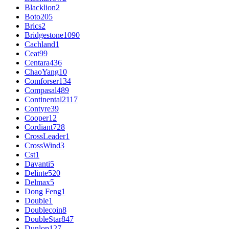
Blacklion
2
Boto
205
Brics
2
Bridgestone
1090
Cachland
1
Ceat
99
Centara
436
ChaoYang
10
Comforser
134
Compasal
489
Continental
2117
Contyre
39
Cooper
12
Cordiant
728
CrossLeader
1
CrossWind
3
Cst
1
Davanti
5
Delinte
520
Delmax
5
Dong Feng
1
Double
1
Doublecoin
8
DoubleStar
847
Dunlop
127