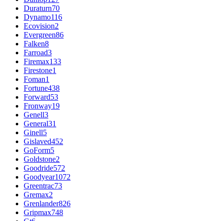
Duraturn
70
Dynamo
116
Ecovision
2
Evergreen
86
Falken
8
Farroad
3
Firemax
133
Firestone
1
Foman
1
Fortune
438
Forward
53
Fronway
19
Genell
3
General
31
Ginell
5
Gislaved
452
GoForm
5
Goldstone
2
Goodride
572
Goodyear
1072
Greentrac
73
Gremax
2
Grenlander
826
Gripmax
748