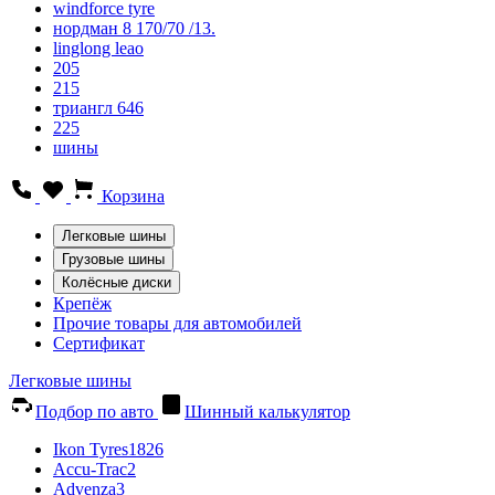
windforce tyre
нордман 8 170/70 /13.
linglong leao
205
215
триангл 646
225
шины
Корзина
Легковые шины
Грузовые шины
Колёсные диски
Крепёж
Прочие товары для автомобилей
Сертификат
Легковые шины
Подбор по авто
Шинный калькулятор
Ikon Tyres
1826
Accu-Trac
2
Advenza
3