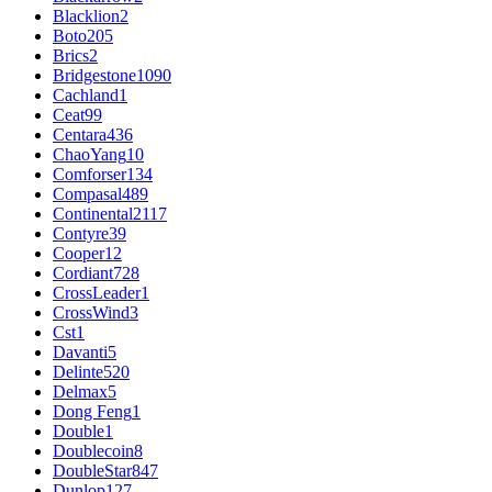
Blacklion
2
Boto
205
Brics
2
Bridgestone
1090
Cachland
1
Ceat
99
Centara
436
ChaoYang
10
Comforser
134
Compasal
489
Continental
2117
Contyre
39
Cooper
12
Cordiant
728
CrossLeader
1
CrossWind
3
Cst
1
Davanti
5
Delinte
520
Delmax
5
Dong Feng
1
Double
1
Doublecoin
8
DoubleStar
847
Dunlop
127