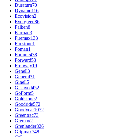
Duraturn
70
Dynamo
116
Ecovision
2
Evergreen
86
Falken
8
Farroad
3
Firemax
133
Firestone
1
Foman
1
Fortune
438
Forward
53
Fronway
19
Genell
3
General
31
Ginell
5
Gislaved
452
GoForm
5
Goldstone
2
Goodride
572
Goodyear
1072
Greentrac
73
Gremax
2
Grenlander
826
Gripmax
748