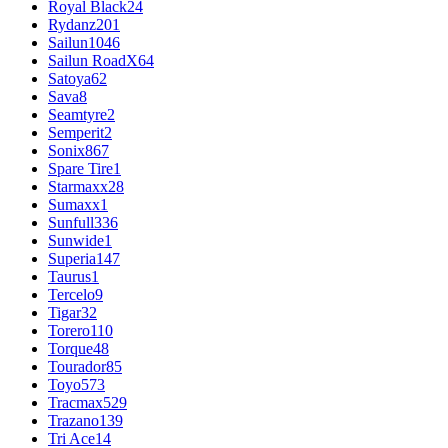
Royal Black
24
Rydanz
201
Sailun
1046
Sailun RoadX
64
Satoya
62
Sava
8
Seamtyre
2
Semperit
2
Sonix
867
Spare Tire
1
Starmaxx
28
Sumaxx
1
Sunfull
336
Sunwide
1
Superia
147
Taurus
1
Tercelo
9
Tigar
32
Torero
110
Torque
48
Tourador
85
Toyo
573
Tracmax
529
Trazano
139
Tri Ace
14