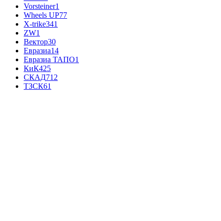
Vorsteiner
1
Wheels UP
77
X-trike
341
ZW
1
Вектор
30
Евразиа
14
Евразиа ТАПО
1
КиК
425
СКАД
712
ТЗСК
61