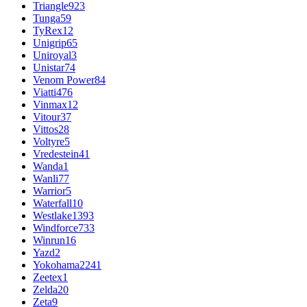
Triangle
923
Tunga
59
TyRex
12
Unigrip
65
Uniroyal
3
Unistar
74
Venom Power
84
Viatti
476
Vinmax
12
Vitour
37
Vittos
28
Voltyre
5
Vredestein
41
Wanda
1
Wanli
77
Warrior
5
Waterfall
10
Westlake
1393
Windforce
733
Winrun
16
Yazd
2
Yokohama
2241
Zeetex
1
Zelda
20
Zeta
9