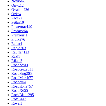
Novion
2
Onyx
12
Ovation
236
Ozka
4
Pace
22
Petlas
10
Powertrac
140
Predator
64
Premiorri
1
Prinx
376
Radar
1
Rapid
303
Rauffan
123
Razi
1
Riken
3
Roadboss
3
Roadcruza
331
Roadking
265
RoadMarch
77
Roador
44
Roadstone
757
RoadX
655
RockBlade
295
Rotalla
47
Royal
3