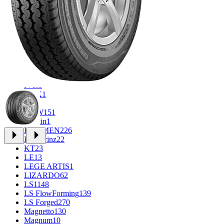
CROSS_STREET
30
Eurodisk
1
FF
34
GR
71
Grizzly
3
iFree
1005
iFree Original
53
Ikon
1
INFORGED
1
IVR
1
K&K
1
K7
2
KDW
151
Keskin
1
KHOMEN
226
Kronprinz
22
KT
23
LE
13
LEGE ARTIS
1
LIZARDO
62
LS
1148
LS FlowForming
139
LS Forged
270
Magnetto
130
Magnum
10