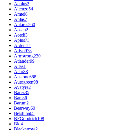
Aeolus
2
Altenzo
54
Amtel
8
Anlas
7
Antares
260
Aosen
2
Aoteli
3
Aplus
73
Ardent
11
Arivo
978
Armstrong
220
Atlander
99
Atlas
1
Attar
88
Austone
688
Autogreen
98
Avatyre
2
Barez
35
Bars
86
Barum
2
Bearway
60
Belshina
65
BFGoodrich
108
Bkt
4
Blackarrow
2