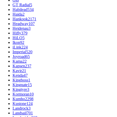
Gt
6
GT Radial
5
Habilead
534
Haida
2
Hankook
2171
Headway
107
Heidenau
3
Hifly
379
HiLO
5
Ikon
92
iLink
224
Imperial
520
Joyroad
65
Kama
22
Kapsen
237
Kavir
21
Kenda
47
Kingboss
1
Kingnate
15
Kingtyre
3
Kormoran
10
Kumho
2298
Kustone
124
Landrock
3
Landsail
701