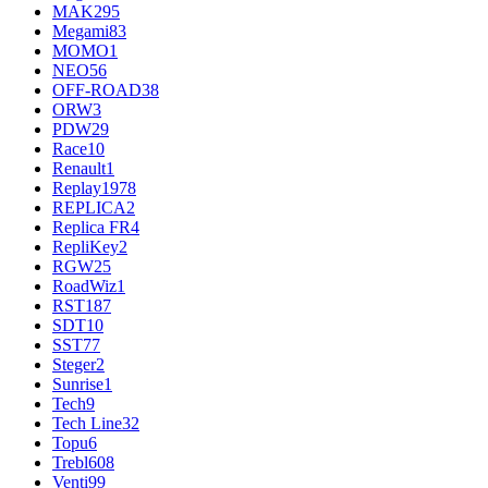
MAK
295
Megami
83
MOMO
1
NEO
56
OFF-ROAD
38
ORW
3
PDW
29
Race
10
Renault
1
Replay
1978
REPLICA
2
Replica FR
4
RepliKey
2
RGW
25
RoadWiz
1
RST
187
SDT
10
SST
77
Steger
2
Sunrise
1
Tech
9
Tech Line
32
Topu
6
Trebl
608
Venti
99