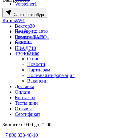
Vorsteiner
1
Wheels UP
76
Санкт-Петербург
X-trike
341
Каталог
ZW
1
Вектор
30
Подбор по авто
Евразиа
14
Шиномонтаж
Евразиа ТАПО
1
Акции
КиК
424
О нас
СКАД
710
О нас
ТЗСК
61
О нас
Новости
Партнёрам
Полезная информация
Вакансии
Доставка
Оплата
Контакты
Тесты шин
Отзывы
Сертификат
Звоните с 9:00 до 21:00
+7 800 333-40-10