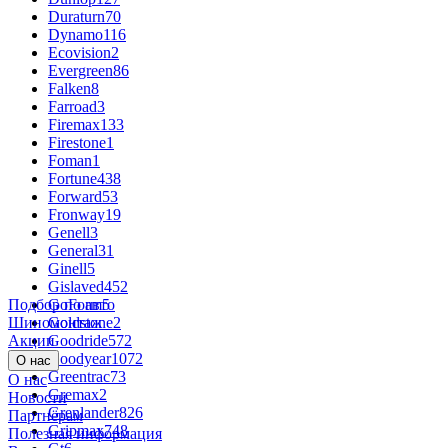
Duraturn
70
Dynamo
116
Ecovision
2
Evergreen
86
Falken
8
Farroad
3
Firemax
133
Firestone
1
Foman
1
Fortune
438
Forward
53
Fronway
19
Genell
3
General
31
Ginell
5
Gislaved
452
Подбор по авто
GoForm
5
Шиномонтаж
Goldstone
2
Акции
Goodride
572
Goodyear
1072
О нас
Greentrac
73
О нас
Gremax
2
Новости
Grenlander
826
Партнёрам
Gripmax
748
Полезная информация