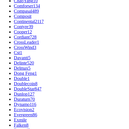
ChaoYang
10
Comforser
134
Compasal
489
Composit
Continental
2117
Contyre
39
Cooper
12
Cordiant
728
CrossLeader
1
CrossWind
3
Cst
1
Davanti
5
Delinte
520
Delmax
5
Dong Feng
1
Double
1
Doublecoin
8
DoubleStar
847
Dunlop
127
Duraturn
70
Dynamo
116
Ecovision
2
Evergreen
86
Exmile
Falken
8