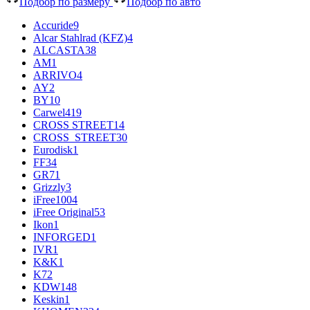
Подбор по размеру
Подбор по авто
Accuride
9
Alcar Stahlrad (KFZ)
4
ALCASTA
38
AM
1
ARRIVO
4
AY
2
BY
10
Carwel
419
CROSS STREET
14
CROSS_STREET
30
Eurodisk
1
FF
34
GR
71
Grizzly
3
iFree
1004
iFree Original
53
Ikon
1
INFORGED
1
IVR
1
K&K
1
K7
2
KDW
148
Keskin
1