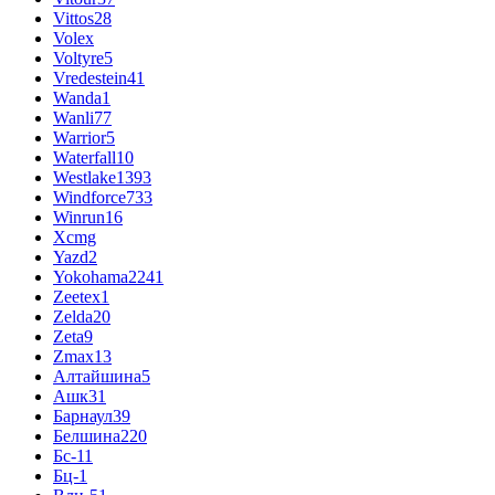
Vittos
28
Volex
Voltyre
5
Vredestein
41
Wanda
1
Wanli
77
Warrior
5
Waterfall
10
Westlake
1393
Windforce
733
Winrun
16
Xcmg
Yazd
2
Yokohama
2241
Zeetex
1
Zelda
20
Zeta
9
Zmax
13
Алтайшина
5
Ашк
31
Барнаул
39
Белшина
220
Бс-1
1
Бц-1