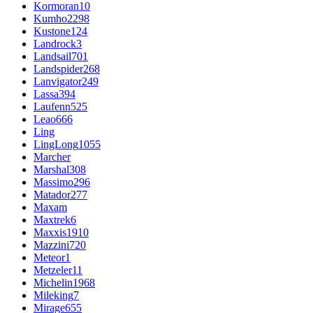
Kormoran
10
Kumho
2298
Kustone
124
Landrock
3
Landsail
701
Landspider
268
Lanvigator
249
Lassa
394
Laufenn
525
Leao
666
Ling
LingLong
1055
Marcher
Marshal
308
Massimo
296
Matador
277
Maxam
Maxtrek
6
Maxxis
1910
Mazzini
720
Meteor
1
Metzeler
11
Michelin
1968
Mileking
7
Mirage
655