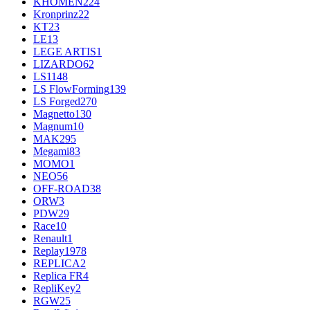
KHOMEN
224
Kronprinz
22
KT
23
LE
13
LEGE ARTIS
1
LIZARDO
62
LS
1148
LS FlowForming
139
LS Forged
270
Magnetto
130
Magnum
10
MAK
295
Megami
83
MOMO
1
NEO
56
OFF-ROAD
38
ORW
3
PDW
29
Race
10
Renault
1
Replay
1978
REPLICA
2
Replica FR
4
RepliKey
2
RGW
25