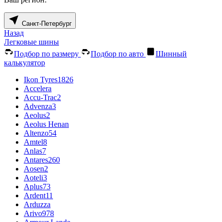
Санкт-Петербург
Назад
Легковые шины
Подбор по размеру
Подбор по авто
Шинный
калькулятор
Ikon Tyres
1826
Accelera
Accu-Trac
2
Advenza
3
Aeolus
2
Aeolus Henan
Altenzo
54
Amtel
8
Anlas
7
Antares
260
Aosen
2
Aoteli
3
Aplus
73
Ardent
11
Arduzza
Arivo
978