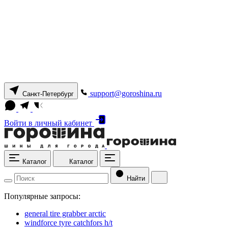
support@goroshina.ru
Санкт-Петербург
Войти
в личный кабинет
Каталог
Каталог
Найти
Популярные запросы:
general tire grabber arctic
windforce tyre catchfors h/t