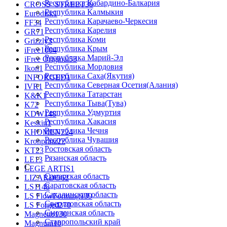
Республика Кабардино-Балкария
CROSS_STREET
30
Республика Калмыкия
Eurodisk
1
Республика Карачаево-Черкеcия
FF
34
Республика Карелия
GR
71
Республика Коми
Grizzly
3
Республика Крым
iFree
1004
Республика Марий-Эл
iFree Original
53
Республика Мордовия
Ikon
1
Республика Саха(Якутия)
INFORGED
1
Республика Северная Осетия(Алания)
IVR
1
Республика Татарстан
K&K
1
Республика Тыва(Тува)
K7
2
Республика Удмуртия
KDW
148
Республика Хакасия
Keskin
1
Республика Чечня
KHOMEN
224
Республика Чувашия
Kronprinz
22
Ростовская область
KT
23
Рязанская область
LE
13
С
LEGE ARTIS
1
Самарская область
LIZARDO
62
Саратовская область
LS
1148
Сахалинская область
LS FlowForming
139
Свердловская область
LS Forged
270
Смоленская область
Magnetto
130
Ставропольский край
Magnum
10