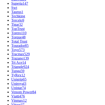
Superia
147
Swt
Taurus
1
Techking
Tercelo
9
Tigar
32
TopTrust
Torero
110
Torque
48
Total Trust
Tourador
85
Toyo
573
Tracmax
529
Trazano
139
Tri Ace
14
Triangle
924
Tunga
59
TyRex
12
Unigrip
65
Uniroyal
3
Unistar
74
Venom Power
84
Viatti
476
Vinmax
12
Vitour
37