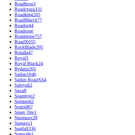
Roadboss
3
Roadcruza
331
Roadking
265
RoadMarch
77
Roador
44
Roadsone
Roadstone
757
RoadX
655
RockBlade
295
Rotalla
47
Royal
3
Royal Black
24
Rydanz
201
Sailun
1046
Sailun RoadX
64
Satoya
62
Sava
8
Seamtyre
2
Semperit
2
Sonix
867
Spare Tire
1
Starmaxx
28
Sumaxx
1
Sunfull
336
Sunwide
1