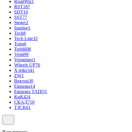
RoadWiz
1
RST
187
SDT
10
SST
77
Steger
2
Sunrise
1
Tech
8
Tech Line
32
Topu
6
Trebl
608
Venti
99
Vorsteiner
1
Wheels UP
76
X-trike
341
ZW
1
Вектор
30
Евразиа
14
Евразиа ТАПО
1
КиК
424
СКАД
710
ТЗСК
61
Ваш регион: