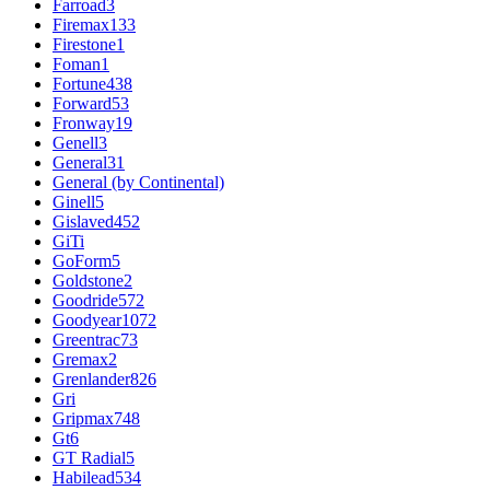
Farroad
3
Firemax
133
Firestone
1
Foman
1
Fortune
438
Forward
53
Fronway
19
Genell
3
General
31
General (by Continental)
Ginell
5
Gislaved
452
GiTi
GoForm
5
Goldstone
2
Goodride
572
Goodyear
1072
Greentrac
73
Gremax
2
Grenlander
826
Gri
Gripmax
748
Gt
6
GT Radial
5
Habilead
534