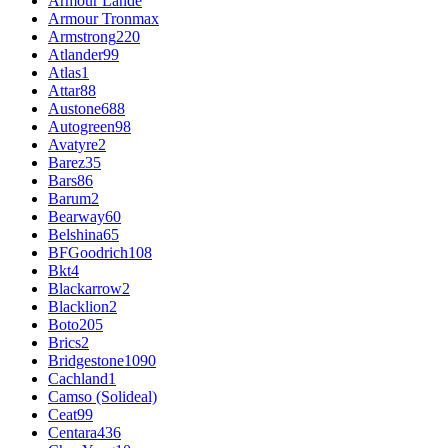
Armour Lande
Armour Tronmax
Armstrong
220
Atlander
99
Atlas
1
Attar
88
Austone
688
Autogreen
98
Avatyre
2
Barez
35
Bars
86
Barum
2
Bearway
60
Belshina
65
BFGoodrich
108
Bkt
4
Blackarrow
2
Blacklion
2
Boto
205
Brics
2
Bridgestone
1090
Cachland
1
Camso (Solideal)
Ceat
99
Centara
436