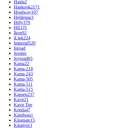
Haida
2
Hankook
2171
Headway
107
Heidenau
3
Hifly
379
HiLO
5
Ikon
92
iLink
224
Imperial
520
Inroad
Jesstire
Joyroad
65
Kama
22
Kama-218
Kama-243
Kama-505
Kama-511
Kama-515
Kapsen
237
Kavir
21
Kavir Tire
Kenda
47
Kingboss
1
Kingnate
15
Kingtyre
3