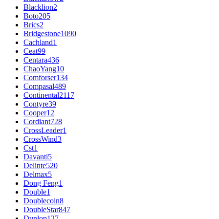
Blacklion
2
Boto
205
Brics
2
Bridgestone
1090
Cachland
1
Ceat
99
Centara
436
ChaoYang
10
Comforser
134
Compasal
489
Continental
2117
Contyre
39
Cooper
12
Cordiant
728
CrossLeader
1
CrossWind
3
Cst
1
Davanti
5
Delinte
520
Delmax
5
Dong Feng
1
Double
1
Doublecoin
8
DoubleStar
847
Dunlop
127