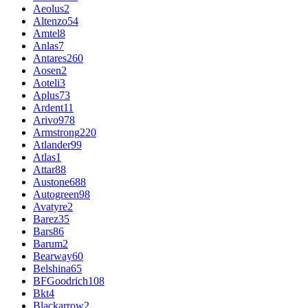
Aeolus
2
Altenzo
54
Amtel
8
Anlas
7
Antares
260
Aosen
2
Aoteli
3
Aplus
73
Ardent
11
Arivo
978
Armstrong
220
Atlander
99
Atlas
1
Attar
88
Austone
688
Autogreen
98
Avatyre
2
Barez
35
Bars
86
Barum
2
Bearway
60
Belshina
65
BFGoodrich
108
Bkt
4
Blackarrow
2