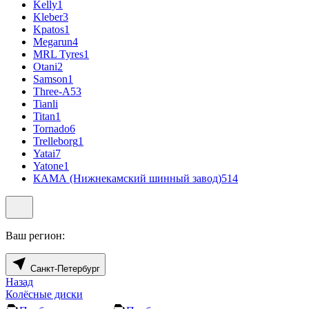
Kelly
1
Kleber
3
Kpatos
1
Megarun
4
MRL Tyres
1
Otani
2
Samson
1
Three-A
53
Tianli
Titan
1
Tornado
6
Trelleborg
1
Yatai
7
Yatone
1
КАМА (Нижнекамский шинный завод)
514
Ваш регион:
Санкт-Петербург
Назад
Колёсные диски