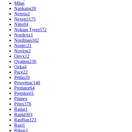
Mitas
Nankang
20
Nereus
2
Nexen
1175
Nitto
94
Nokian Tyres
572
Nordexx
1
Nordman
102
Nortec
21
Novion
2
Onyx
12
Ovation
236
Ozka
4
Pace
22
Petlas
10
Powertrac
140
Predator
64
Premiorri
1
Primex
Prinx
376
Radar
1
Rapid
303
Rauffan
123
Razi
1
Riken
3