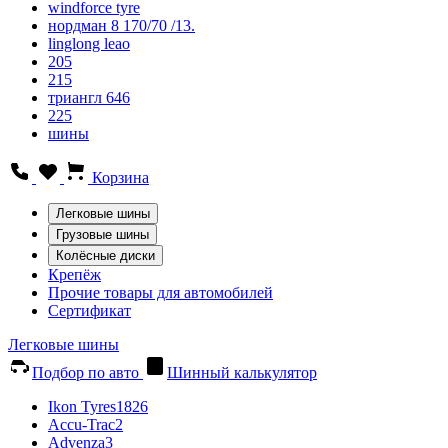
windforce tyre
нордман 8 170/70 /13.
linglong leao
205
215
триангл 646
225
шины
Корзина
Легковые шины
Грузовые шины
Колёсные диски
Крепёж
Прочие товары для автомобилей
Сертификат
Легковые шины
Подбор по авто
Шинный калькулятор
Ikon Tyres
1826
Accu-Trac
2
Advenza
3