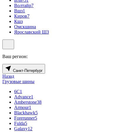
Вли-5
1
Волтайр
7
Вшз
1
Киров
7
Кшз
Омскшина
Ярославский ШЗ
Ваш регион:
Санкт-Петербург
Назад
Грузовые шины
6С
1
Advance
1
Amberstone
38
Armour
1
Blackhawk
5
Forerunner
5
Fulda
5
Galaxy
12