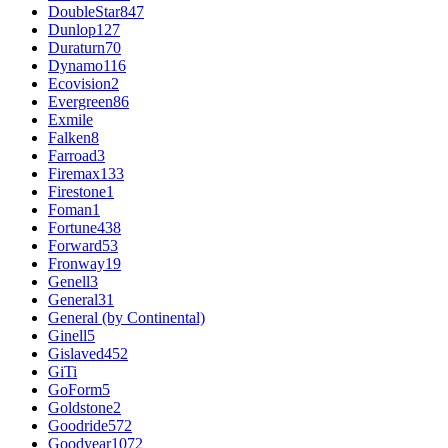
DoubleStar
847
Dunlop
127
Duraturn
70
Dynamo
116
Ecovision
2
Evergreen
86
Exmile
Falken
8
Farroad
3
Firemax
133
Firestone
1
Foman
1
Fortune
438
Forward
53
Fronway
19
Genell
3
General
31
General (by Continental)
Ginell
5
Gislaved
452
GiTi
GoForm
5
Goldstone
2
Goodride
572
Goodyear
1072