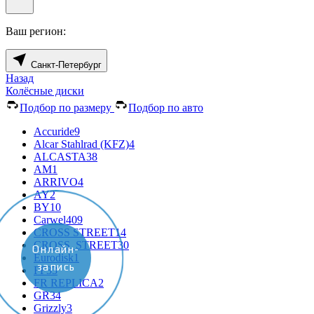
Ваш регион:
Санкт-Петербург
Назад
Колёсные диски
Подбор по размеру
Подбор по авто
Accuride
9
Alcar Stahlrad (KFZ)
4
ALCASTA
38
AM
1
ARRIVO
4
AY
2
BY
10
Carwel
409
CROSS STREET
14
CROSS_STREET
30
Онлайн-
Eurodisk
1
запись
FF
33
FR REPLICA
2
GR
34
Grizzly
3