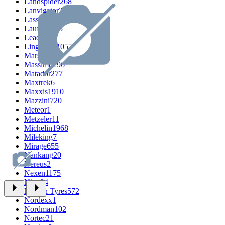
Landspider
268
Lanvigator
249
Lassa
394
Laufenn
525
Leao
666
LingLong
1055
Marshal
308
Massimo
296
Matador
277
Maxtrek
6
Maxxis
1910
Mazzini
720
Meteor
1
Metzeler
11
Michelin
1968
Mileking
7
Mirage
655
Nankang
20
Nereus
2
Nexen
1175
Nitto
94
Nokian Tyres
572
Nordexx
1
Nordman
102
Nortec
21