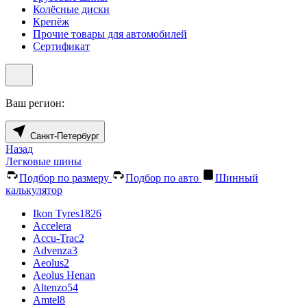
Колёсные диски
Крепёж
Прочие товары для автомобилей
Сертификат
Ваш регион:
Санкт-Петербург
Назад
Легковые шины
Подбор по размеру
Подбор по авто
Шинный
калькулятор
Ikon Tyres
1826
Accelera
Accu-Trac
2
Advenza
3
Aeolus
2
Aeolus Henan
Altenzo
54
Amtel
8