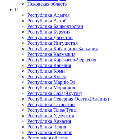
Псковская область
Р
Республика Адыгея
Республика Алтай
Республика Башкортостан
Республика Бурятия
Республика Дагестан
Республика Ингушетия
Республика Кабардино-Балкария
Республика Калмыкия
Республика Карачаево-Черкеcия
Республика Карелия
Республика Коми
Республика Крым
Республика Марий-Эл
Республика Мордовия
Республика Саха(Якутия)
Республика Северная Осетия(Алания)
Республика Татарстан
Республика Тыва(Тува)
Республика Удмуртия
Республика Хакасия
Республика Чечня
Республика Чувашия
Ростовская область