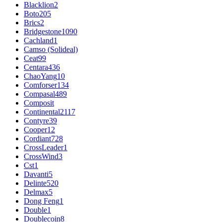
Blacklion
2
Boto
205
Brics
2
Bridgestone
1090
Cachland
1
Camso (Solideal)
Ceat
99
Centara
436
ChaoYang
10
Comforser
134
Compasal
489
Composit
Continental
2117
Contyre
39
Cooper
12
Cordiant
728
CrossLeader
1
CrossWind
3
Cst
1
Davanti
5
Delinte
520
Delmax
5
Dong Feng
1
Double
1
Doublecoin
8