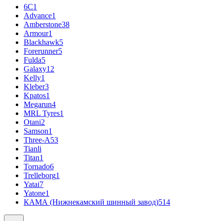
6С
1
Advance
1
Amberstone
38
Armour
1
Blackhawk
5
Forerunner
5
Fulda
5
Galaxy
12
Kelly
1
Kleber
3
Kpatos
1
Megarun
4
MRL Tyres
1
Otani
2
Samson
1
Three-A
53
Tianli
Titan
1
Tornado
6
Trelleborg
1
Yatai
7
Yatone
1
КАМА (Нижнекамский шинный завод)
514