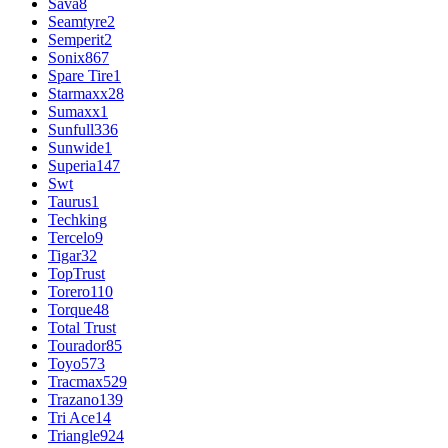
Sava
8
Seamtyre
2
Semperit
2
Sonix
867
Spare Tire
1
Starmaxx
28
Sumaxx
1
Sunfull
336
Sunwide
1
Superia
147
Swt
Taurus
1
Techking
Tercelo
9
Tigar
32
TopTrust
Torero
110
Torque
48
Total Trust
Tourador
85
Toyo
573
Tracmax
529
Trazano
139
Tri Ace
14
Triangle
924