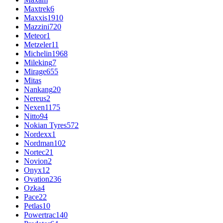
Maxtrek
6
Maxxis
1910
Mazzini
720
Meteor
1
Metzeler
11
Michelin
1968
Mileking
7
Mirage
655
Mitas
Nankang
20
Nereus
2
Nexen
1175
Nitto
94
Nokian Tyres
572
Nordexx
1
Nordman
102
Nortec
21
Novion
2
Onyx
12
Ovation
236
Ozka
4
Pace
22
Petlas
10
Powertrac
140