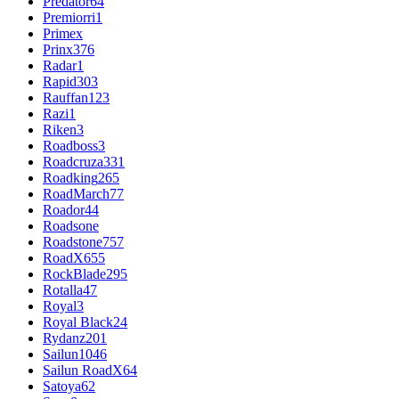
Predator
64
Premiorri
1
Primex
Prinx
376
Radar
1
Rapid
303
Rauffan
123
Razi
1
Riken
3
Roadboss
3
Roadcruza
331
Roadking
265
RoadMarch
77
Roador
44
Roadsone
Roadstone
757
RoadX
655
RockBlade
295
Rotalla
47
Royal
3
Royal Black
24
Rydanz
201
Sailun
1046
Sailun RoadX
64
Satoya
62