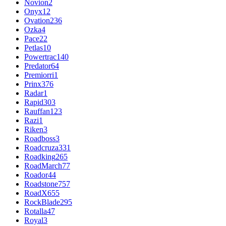
Novion
2
Onyx
12
Ovation
236
Ozka
4
Pace
22
Petlas
10
Powertrac
140
Predator
64
Premiorri
1
Prinx
376
Radar
1
Rapid
303
Rauffan
123
Razi
1
Riken
3
Roadboss
3
Roadcruza
331
Roadking
265
RoadMarch
77
Roador
44
Roadstone
757
RoadX
655
RockBlade
295
Rotalla
47
Royal
3