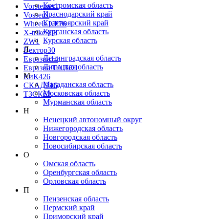
Костромская область
Vorsteiner
1
Краснодарский край
Vossen
1
Красноярский край
Wheels UP
76
Курганская область
X-trike
308
Курская область
ZW
1
Л
Вектор
30
Ленинградская область
Евразиа
14
Липецкая область
Евразиа ТАПО
1
М
КиК
426
Магаданская область
СКАД
716
Московская область
ТЗСК
62
Мурманская область
Н
Ненецкий автономный округ
Нижегородская область
Новгородская область
Новосибирская область
О
Омская область
Оренбургская область
Орловская область
П
Пензенская область
Пермский край
Приморский край