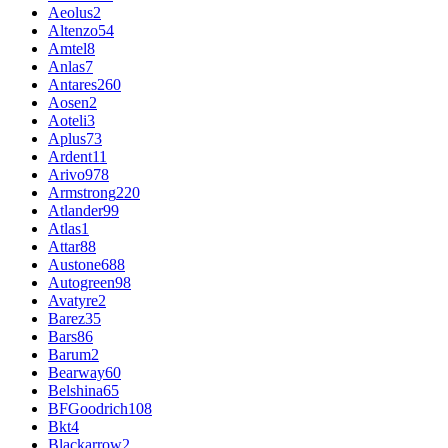
Aeolus
2
Altenzo
54
Amtel
8
Anlas
7
Antares
260
Aosen
2
Aoteli
3
Aplus
73
Ardent
11
Arivo
978
Armstrong
220
Atlander
99
Atlas
1
Attar
88
Austone
688
Autogreen
98
Avatyre
2
Barez
35
Bars
86
Barum
2
Bearway
60
Belshina
65
BFGoodrich
108
Bkt
4
Blackarrow
2