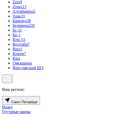
Zeta
9
Zmax
13
Алтайшина
5
Ашк
31
Барнаул
39
Белшина
220
Бс-1
1
Бц-1
Вли-5
1
Волтайр
7
Вшз
1
Киров
7
Кшз
Омскшина
Ярославский ШЗ
Ваш регион:
Санкт-Петербург
Назад
Грузовые шины