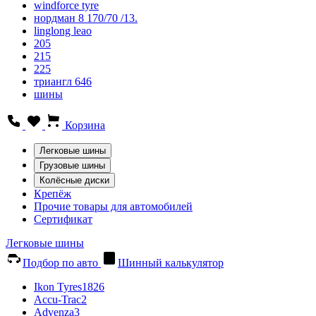
windforce tyre
нордман 8 170/70 /13.
linglong leao
205
215
225
триангл 646
шины
Корзина
Легковые шины
Грузовые шины
Колёсные диски
Крепёж
Прочие товары для автомобилей
Сертификат
Легковые шины
Подбор по авто
Шинный калькулятор
Ikon Tyres
1826
Accu-Trac
2
Advenza
3