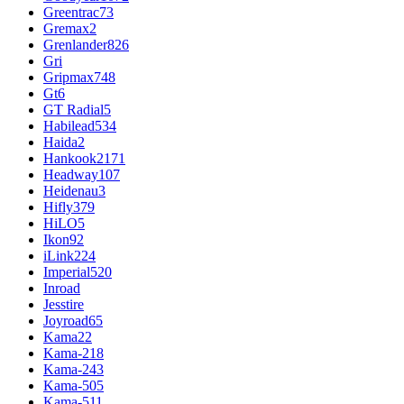
Greentrac
73
Gremax
2
Grenlander
826
Gri
Gripmax
748
Gt
6
GT Radial
5
Habilead
534
Haida
2
Hankook
2171
Headway
107
Heidenau
3
Hifly
379
HiLO
5
Ikon
92
iLink
224
Imperial
520
Inroad
Jesstire
Joyroad
65
Kama
22
Kama-218
Kama-243
Kama-505
Kama-511