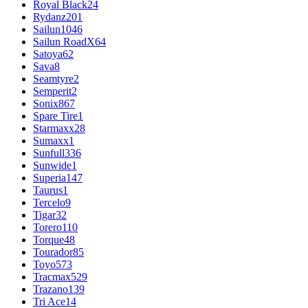
Royal Black
24
Rydanz
201
Sailun
1046
Sailun RoadX
64
Satoya
62
Sava
8
Seamtyre
2
Semperit
2
Sonix
867
Spare Tire
1
Starmaxx
28
Sumaxx
1
Sunfull
336
Sunwide
1
Superia
147
Taurus
1
Tercelo
9
Tigar
32
Torero
110
Torque
48
Tourador
85
Toyo
573
Tracmax
529
Trazano
139
Tri Ace
14