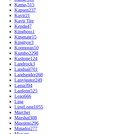
Kama-515
Kapsen
237
Kavir
21
Kavir Tire
Kenda
47
Kingboss
1
Kingnate
15
Kingtyre
3
Kormoran
10
Kumho
2298
Kustone
124
Landrock
3
Landsail
701
Landspider
268
Lanvigator
249
Lassa
394
Laufenn
525
Leao
666
Ling
LingLong
1055
Marcher
Marshal
308
Massimo
296
Matador
277
Maxam