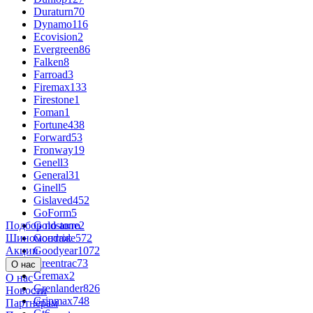
Duraturn
70
Dynamo
116
Ecovision
2
Evergreen
86
Falken
8
Farroad
3
Firemax
133
Firestone
1
Foman
1
Fortune
438
Forward
53
Fronway
19
Genell
3
General
31
Ginell
5
Gislaved
452
GoForm
5
Подбор по авто
Goldstone
2
Шиномонтаж
Goodride
572
Акции
Goodyear
1072
Greentrac
73
О нас
Gremax
2
О нас
Grenlander
826
Новости
Gripmax
748
Партнёрам