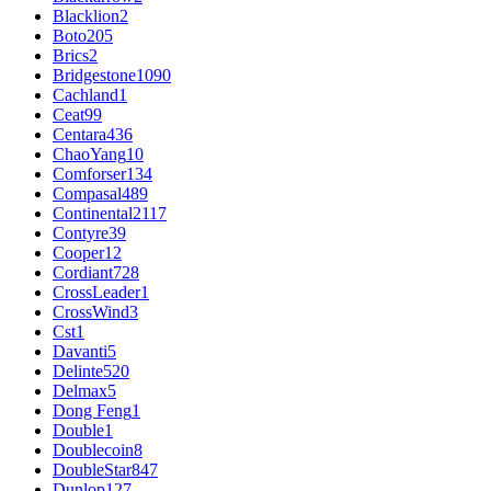
Blacklion
2
Boto
205
Brics
2
Bridgestone
1090
Cachland
1
Ceat
99
Centara
436
ChaoYang
10
Comforser
134
Compasal
489
Continental
2117
Contyre
39
Cooper
12
Cordiant
728
CrossLeader
1
CrossWind
3
Cst
1
Davanti
5
Delinte
520
Delmax
5
Dong Feng
1
Double
1
Doublecoin
8
DoubleStar
847
Dunlop
127