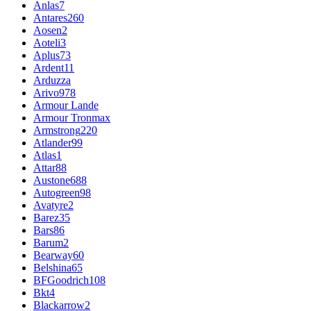
Anlas
7
Antares
260
Aosen
2
Aoteli
3
Aplus
73
Ardent
11
Arduzza
Arivo
978
Armour Lande
Armour Tronmax
Armstrong
220
Atlander
99
Atlas
1
Attar
88
Austone
688
Autogreen
98
Avatyre
2
Barez
35
Bars
86
Barum
2
Bearway
60
Belshina
65
BFGoodrich
108
Bkt
4
Blackarrow
2