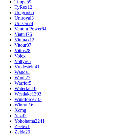
Tunga
59
TyRex
12
Unigrip
65
Uniroyal
3
Unistar
74
Venom Power
84
Viatti
476
Vinmax
12
Vitour
37
Vittos
28
Volex
Voltyre
5
Vredestein
41
Wanda
1
Wanli
77
Warrior
5
Waterfall
10
Westlake
1393
Windforce
733
Winrun
16
Xcmg
Yazd
2
Yokohama
2241
Zeetex
1
Zelda
20