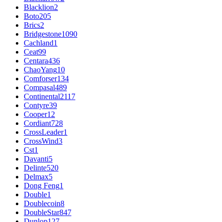
Blacklion
2
Boto
205
Brics
2
Bridgestone
1090
Cachland
1
Ceat
99
Centara
436
ChaoYang
10
Comforser
134
Compasal
489
Continental
2117
Contyre
39
Cooper
12
Cordiant
728
CrossLeader
1
CrossWind
3
Cst
1
Davanti
5
Delinte
520
Delmax
5
Dong Feng
1
Double
1
Doublecoin
8
DoubleStar
847
Dunlop
127