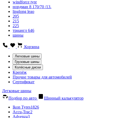
windforce tyre
нордман 8 170/70 /13.
linglong leao
205
215
225
триангл 646
шины
Корзина
Легковые шины
Грузовые шины
Колёсные диски
Крепёж
Прочие товары для автомобилей
Сертификат
Легковые шины
Подбор по авто
Шинный калькулятор
Ikon Tyres
1826
Accu-Trac
2
Advenza
3