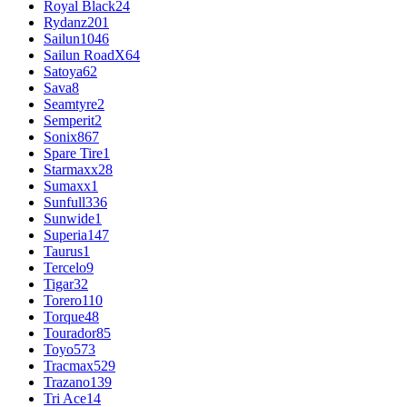
Royal Black
24
Rydanz
201
Sailun
1046
Sailun RoadX
64
Satoya
62
Sava
8
Seamtyre
2
Semperit
2
Sonix
867
Spare Tire
1
Starmaxx
28
Sumaxx
1
Sunfull
336
Sunwide
1
Superia
147
Taurus
1
Tercelo
9
Tigar
32
Torero
110
Torque
48
Tourador
85
Toyo
573
Tracmax
529
Trazano
139
Tri Ace
14