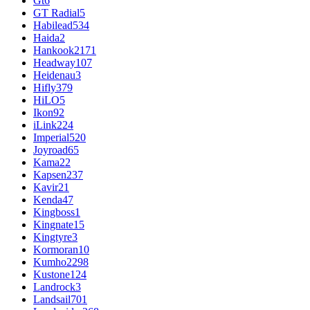
Gt
6
GT Radial
5
Habilead
534
Haida
2
Hankook
2171
Headway
107
Heidenau
3
Hifly
379
HiLO
5
Ikon
92
iLink
224
Imperial
520
Joyroad
65
Kama
22
Kapsen
237
Kavir
21
Kenda
47
Kingboss
1
Kingnate
15
Kingtyre
3
Kormoran
10
Kumho
2298
Kustone
124
Landrock
3
Landsail
701