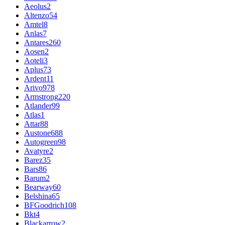
Aeolus
2
Altenzo
54
Amtel
8
Anlas
7
Antares
260
Aosen
2
Aoteli
3
Aplus
73
Ardent
11
Arivo
978
Armstrong
220
Atlander
99
Atlas
1
Attar
88
Austone
688
Autogreen
98
Avatyre
2
Barez
35
Bars
86
Barum
2
Bearway
60
Belshina
65
BFGoodrich
108
Bkt
4
Blackarrow
2