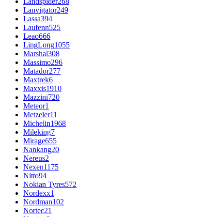
Landspider
268
Lanvigator
249
Lassa
394
Laufenn
525
Leao
666
LingLong
1055
Marshal
308
Massimo
296
Matador
277
Maxtrek
6
Maxxis
1910
Mazzini
720
Meteor
1
Metzeler
11
Michelin
1968
Mileking
7
Mirage
655
Nankang
20
Nereus
2
Nexen
1175
Nitto
94
Nokian Tyres
572
Nordexx
1
Nordman
102
Nortec
21