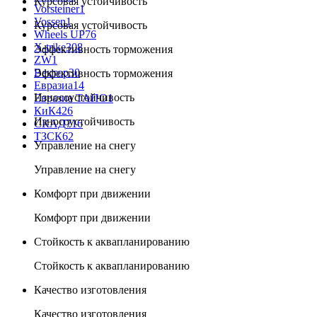
Курсовая устойчивость
Vorsteiner
1
Vossen
1
Курсовая устойчивость
Wheels UP
76
X-trike
308
Эффективность торможения
ZW
1
Вектор
30
Эффективность торможения
Евразиа
14
Износоустойчивость
Евразиа ТАПО
1
КиК
426
Износоустойчивость
СКАД
716
ТЗСК
62
Управление на снегу
Управление на снегу
Комфорт при движении
Комфорт при движении
Стойкость к аквапланированию
Стойкость к аквапланированию
Качество изготовления
Качество изготовления