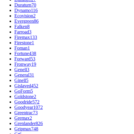
Duraturn
70
Dynamo
116
Ecovision
2
Evergreen
86
Falken
8
Farroad
3
Firemax
133
Firestone
1
Foman
1
Fortune
438
Forward
53
Fronway
19
Genell
3
General
31
Ginell
5
Gislaved
452
GoForm
5
Goldstone
2
Goodride
572
Goodyear
1072
Greentrac
73
Gremax
2
Grenlander
826
Gripmax
748