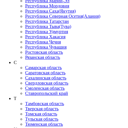
Республика Марий-Эл
Республика Мордовия
Республика Саха(Якутия)
Республика Северная Осетия(Алания)
Республика Татарстан
Республика Тыва(Тува)
Республика Удмуртия
Республика Хакасия
Республика Чечня
Республика Чувашия
Ростовская область
Рязанская область
С
Самарская область
Саратовская область
Сахалинская область
Свердловская область
Смоленская область
Ставропольский край
Т
Тамбовская область
Тверская область
Томская область
Тульская область
Тюменская область