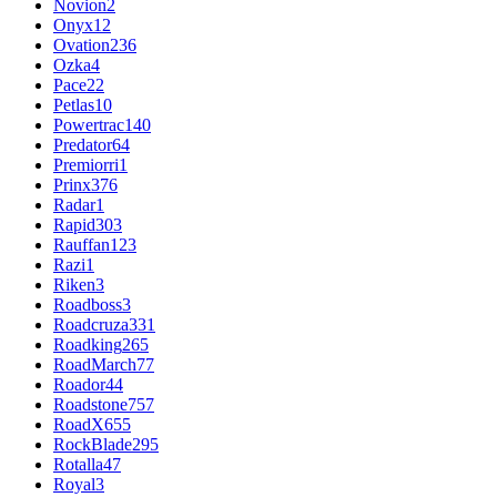
Novion
2
Onyx
12
Ovation
236
Ozka
4
Pace
22
Petlas
10
Powertrac
140
Predator
64
Premiorri
1
Prinx
376
Radar
1
Rapid
303
Rauffan
123
Razi
1
Riken
3
Roadboss
3
Roadcruza
331
Roadking
265
RoadMarch
77
Roador
44
Roadstone
757
RoadX
655
RockBlade
295
Rotalla
47
Royal
3