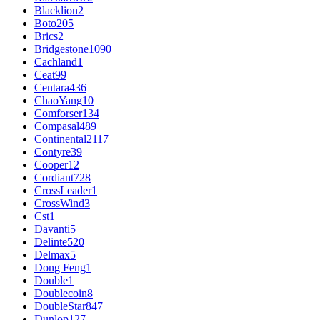
Blacklion
2
Boto
205
Brics
2
Bridgestone
1090
Cachland
1
Ceat
99
Centara
436
ChaoYang
10
Comforser
134
Compasal
489
Continental
2117
Contyre
39
Cooper
12
Cordiant
728
CrossLeader
1
CrossWind
3
Cst
1
Davanti
5
Delinte
520
Delmax
5
Dong Feng
1
Double
1
Doublecoin
8
DoubleStar
847
Dunlop
127