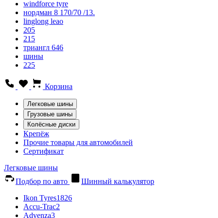
windforce tyre
нордман 8 170/70 /13.
linglong leao
205
215
триангл 646
шины
225
Корзина
Легковые шины
Грузовые шины
Колёсные диски
Крепёж
Прочие товары для автомобилей
Сертификат
Легковые шины
Подбор по авто
Шинный калькулятор
Ikon Tyres
1826
Accu-Trac
2
Advenza
3