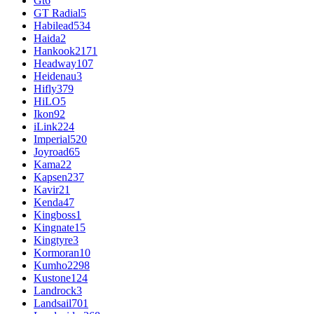
Gt
6
GT Radial
5
Habilead
534
Haida
2
Hankook
2171
Headway
107
Heidenau
3
Hifly
379
HiLO
5
Ikon
92
iLink
224
Imperial
520
Joyroad
65
Kama
22
Kapsen
237
Kavir
21
Kenda
47
Kingboss
1
Kingnate
15
Kingtyre
3
Kormoran
10
Kumho
2298
Kustone
124
Landrock
3
Landsail
701