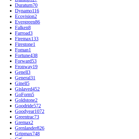
Duraturn
70
Dynamo
116
Ecovision
2
Evergreen
86
Falken
8
Farroad
3
Firemax
133
Firestone
1
Foman
1
Fortune
438
Forward
53
Fronway
19
Genell
3
General
31
Ginell
5
Gislaved
452
GoForm
5
Goldstone
2
Goodride
572
Goodyear
1072
Greentrac
73
Gremax
2
Grenlander
826
Gripmax
748