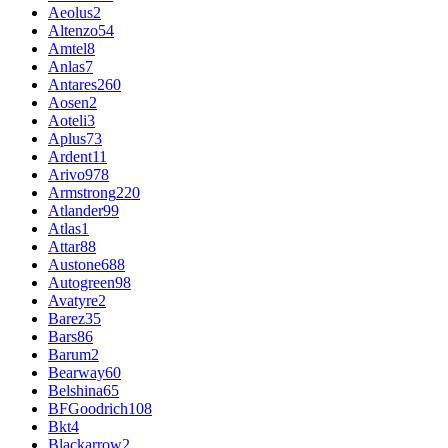
Aeolus
2
Altenzo
54
Amtel
8
Anlas
7
Antares
260
Aosen
2
Aoteli
3
Aplus
73
Ardent
11
Arivo
978
Armstrong
220
Atlander
99
Atlas
1
Attar
88
Austone
688
Autogreen
98
Avatyre
2
Barez
35
Bars
86
Barum
2
Bearway
60
Belshina
65
BFGoodrich
108
Bkt
4
Blackarrow
2