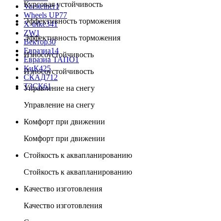
Курсовая устойчивость
Vorsteiner
1
Wheels UP
77
Эффективность торможения
X-trike
341
ZW
1
Эффективность торможения
Вектор
30
Евразиа
14
Износоустойчивость
Евразиа ТАПО
1
КиК
425
Износоустойчивость
СКАД
712
ТЗСК
61
Управление на снегу
Управление на снегу
Комфорт при движении
Комфорт при движении
Стойкость к аквапланированию
Стойкость к аквапланированию
Качество изготовления
Качество изготовления