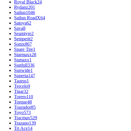
Royal Black
24
Rydanz
201
Sailun
1046
Sailun RoadX
64
Satoya
62
Sava
8
Seamtyre
2
Semperit
2
Sonix
867
Spare Tire
1
Starmaxx
28
Sumaxx
1
Sunfull
336
Sunwide
1
Superia
147
Taurus
1
Tercelo
9
Tigar
32
Torero
110
Torque
48
Tourador
85
Toyo
573
Tracmax
529
Trazano
139
Tri Ace
14