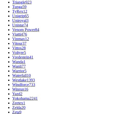
Triangle
923
Tunga
59
TyRex
12
Unigrip
65
Uniroyal
3
Unistar
74
Venom Power
84
Viatti
476
Vinmax
12
Vitour
37
Vittos
28
Voltyre
5
Vredestein
41
Wanda
1
Wanli
77
Warrior
5
Waterfall
10
Westlake
1393
Windforce
733
Winrun
16
Yazd
2
Yokohama
2241
Zeetex
1
Zelda
20
Zeta
9