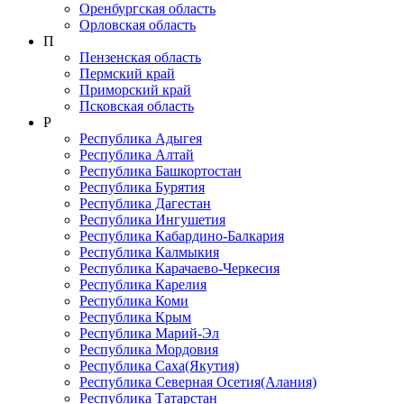
Оренбургская область
Орловская область
П
Пензенская область
Пермский край
Приморский край
Псковская область
Р
Республика Адыгея
Республика Алтай
Республика Башкортостан
Республика Бурятия
Республика Дагестан
Республика Ингушетия
Республика Кабардино-Балкария
Республика Калмыкия
Республика Карачаево-Черкеcия
Республика Карелия
Республика Коми
Республика Крым
Республика Марий-Эл
Республика Мордовия
Республика Саха(Якутия)
Республика Северная Осетия(Алания)
Республика Татарстан