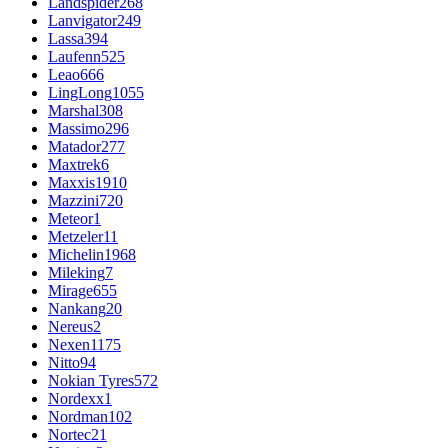
Landspider
268
Lanvigator
249
Lassa
394
Laufenn
525
Leao
666
LingLong
1055
Marshal
308
Massimo
296
Matador
277
Maxtrek
6
Maxxis
1910
Mazzini
720
Meteor
1
Metzeler
11
Michelin
1968
Mileking
7
Mirage
655
Nankang
20
Nereus
2
Nexen
1175
Nitto
94
Nokian Tyres
572
Nordexx
1
Nordman
102
Nortec
21