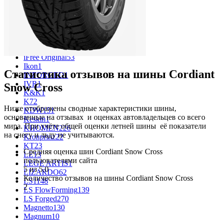
CROSS_STREET
30
Eurodisk
1
FF
34
GR
71
Grizzly
3
iFree
1004
iFree Original
53
Ikon
1
Статистика отзывов на шины Cordiant
INFORGED
1
IVR
1
Snow Cross
K&K
1
K7
2
Ниже отображены сводные характеристики шины,
KDW
151
основанные на отзывах и оценках автовладельцев со всего
Keskin
1
мира. При учёте общей оценки летней шины её показатели
KHOMEN
226
на снегу и льду не учитываются.
Kronprinz
22
KT
23
Средняя оценка шин Cordiant Snow Cross
LE
13
пользователями сайта
LEGE ARTIS
1
5 из 5.0
LIZARDO
62
Количество отзывов на шины Cordiant Snow Cross
LS
1148
2
LS FlowForming
139
LS Forged
270
Magnetto
130
Magnum
10