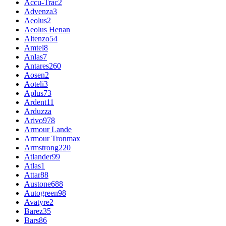
Accu-Trac
2
Advenza
3
Aeolus
2
Aeolus Henan
Altenzo
54
Amtel
8
Anlas
7
Antares
260
Aosen
2
Aoteli
3
Aplus
73
Ardent
11
Arduzza
Arivo
978
Armour Lande
Armour Tronmax
Armstrong
220
Atlander
99
Atlas
1
Attar
88
Austone
688
Autogreen
98
Avatyre
2
Barez
35
Bars
86