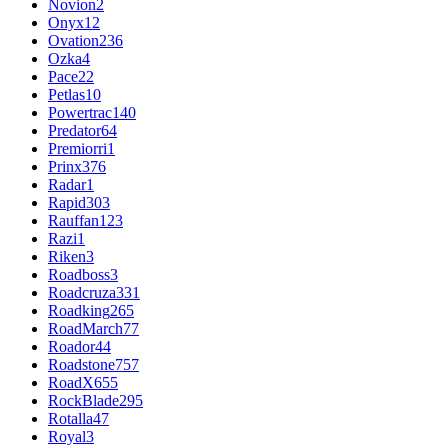
Novion
2
Onyx
12
Ovation
236
Ozka
4
Pace
22
Petlas
10
Powertrac
140
Predator
64
Premiorri
1
Prinx
376
Radar
1
Rapid
303
Rauffan
123
Razi
1
Riken
3
Roadboss
3
Roadcruza
331
Roadking
265
RoadMarch
77
Roador
44
Roadstone
757
RoadX
655
RockBlade
295
Rotalla
47
Royal
3