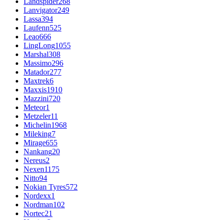
Landspider
268
Lanvigator
249
Lassa
394
Laufenn
525
Leao
666
LingLong
1055
Marshal
308
Massimo
296
Matador
277
Maxtrek
6
Maxxis
1910
Mazzini
720
Meteor
1
Metzeler
11
Michelin
1968
Mileking
7
Mirage
655
Nankang
20
Nereus
2
Nexen
1175
Nitto
94
Nokian Tyres
572
Nordexx
1
Nordman
102
Nortec
21