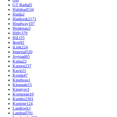
Gt
6
GT Radial
5
Habilead
534
Haida
2
Hankook
2171
Headway
107
Heidenau
3
Hifly
379
HiLO
5
Ikon
92
iLink
224
Imperial
520
Joyroad
65
Kama
22
Kapsen
237
Kavir
21
Kenda
47
Kingboss
1
Kingnate
15
Kingtyre
3
Kormoran
10
Kumho
2301
Kustone
124
Landrock
3
Landsail
701