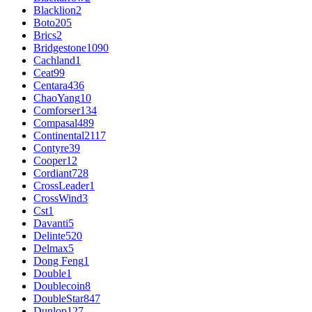
Blacklion
2
Boto
205
Brics
2
Bridgestone
1090
Cachland
1
Ceat
99
Centara
436
ChaoYang
10
Comforser
134
Compasal
489
Continental
2117
Contyre
39
Cooper
12
Cordiant
728
CrossLeader
1
CrossWind
3
Cst
1
Davanti
5
Delinte
520
Delmax
5
Dong Feng
1
Double
1
Doublecoin
8
DoubleStar
847
Dunlop
127