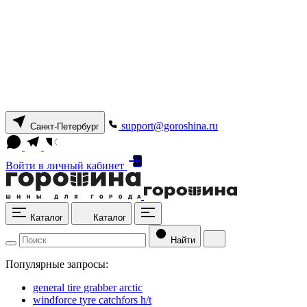
support@goroshina.ru
Санкт-Петербург
Войти
в личный кабинет
Каталог
Каталог
Найти
Популярные запросы:
general tire grabber arctic
windforce tyre catchfors h/t