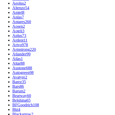
Aeolus
2
Altenzo
54
Amtel
8
Anlas
7
Antares
260
Aosen
2
Aoteli
3
Aplus
73
Ardent
11
Arivo
978
Armstrong
220
Atlander
99
Atlas
1
Attar
88
Austone
688
Autogreen
98
Avatyre
2
Barez
35
Bars
86
Barum
2
Bearway
60
Belshina
65
BFGoodrich
108
Bkt
4
Blackarrow
2