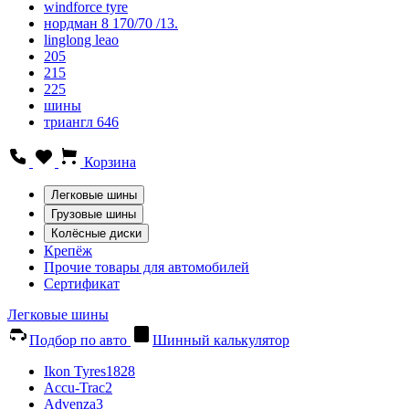
windforce tyre
нордман 8 170/70 /13.
linglong leao
205
215
225
шины
триангл 646
Корзина
Легковые шины
Грузовые шины
Колёсные диски
Крепёж
Прочие товары для автомобилей
Сертификат
Легковые шины
Подбор по авто
Шинный калькулятор
Ikon Tyres
1828
Accu-Trac
2
Advenza
3