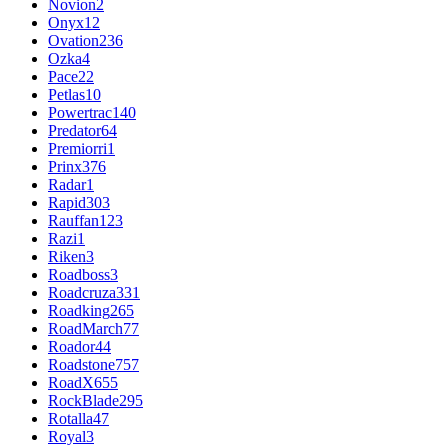
Novion
2
Onyx
12
Ovation
236
Ozka
4
Pace
22
Petlas
10
Powertrac
140
Predator
64
Premiorri
1
Prinx
376
Radar
1
Rapid
303
Rauffan
123
Razi
1
Riken
3
Roadboss
3
Roadcruza
331
Roadking
265
RoadMarch
77
Roador
44
Roadstone
757
RoadX
655
RockBlade
295
Rotalla
47
Royal
3