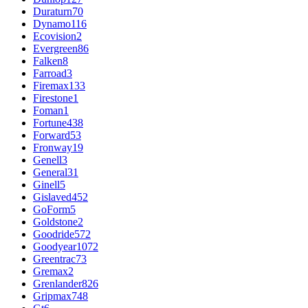
Duraturn
70
Dynamo
116
Ecovision
2
Evergreen
86
Falken
8
Farroad
3
Firemax
133
Firestone
1
Foman
1
Fortune
438
Forward
53
Fronway
19
Genell
3
General
31
Ginell
5
Gislaved
452
GoForm
5
Goldstone
2
Goodride
572
Goodyear
1072
Greentrac
73
Gremax
2
Grenlander
826
Gripmax
748