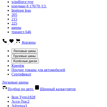
windforce tyre
нордман 8 170/70 /13.
linglong leao
205
215
225
шины
триангл 646
Корзина
Легковые шины
Грузовые шины
Колёсные диски
Крепёж
Прочие товары для автомобилей
Сертификат
Легковые шины
Подбор по авто
Шинный калькулятор
Ikon Tyres
1828
Accu-Trac
2
Advenza
3