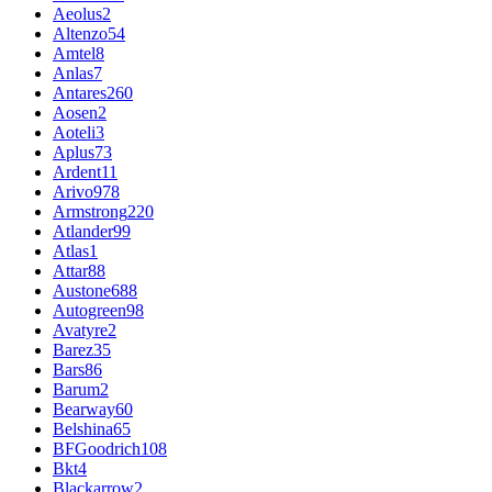
Aeolus
2
Altenzo
54
Amtel
8
Anlas
7
Antares
260
Aosen
2
Aoteli
3
Aplus
73
Ardent
11
Arivo
978
Armstrong
220
Atlander
99
Atlas
1
Attar
88
Austone
688
Autogreen
98
Avatyre
2
Barez
35
Bars
86
Barum
2
Bearway
60
Belshina
65
BFGoodrich
108
Bkt
4
Blackarrow
2