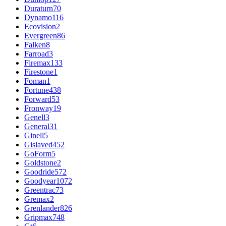
Duraturn
70
Dynamo
116
Ecovision
2
Evergreen
86
Falken
8
Farroad
3
Firemax
133
Firestone
1
Foman
1
Fortune
438
Forward
53
Fronway
19
Genell
3
General
31
Ginell
5
Gislaved
452
GoForm
5
Goldstone
2
Goodride
572
Goodyear
1072
Greentrac
73
Gremax
2
Grenlander
826
Gripmax
748