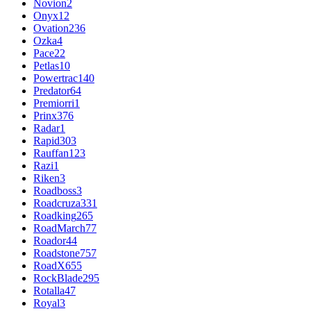
Novion
2
Onyx
12
Ovation
236
Ozka
4
Pace
22
Petlas
10
Powertrac
140
Predator
64
Premiorri
1
Prinx
376
Radar
1
Rapid
303
Rauffan
123
Razi
1
Riken
3
Roadboss
3
Roadcruza
331
Roadking
265
RoadMarch
77
Roador
44
Roadstone
757
RoadX
655
RockBlade
295
Rotalla
47
Royal
3