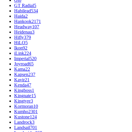
Gt
6
GT Radial
5
Habilead
534
Haida
2
Hankook
2171
Headway
107
Heidenau
3
Hifly
379
HiLO
5
Ikon
92
iLink
224
Imperial
520
Joyroad
65
Kama
22
Kapsen
237
Kavir
21
Kenda
47
Kingboss
1
Kingnate
15
Kingtyre
3
Kormoran
10
Kumho
2301
Kustone
124
Landrock
3
Landsail
701