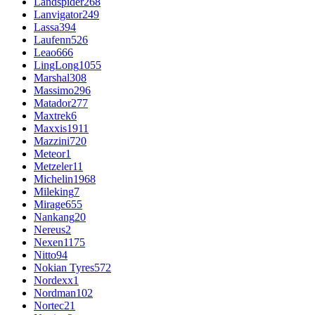
Landspider
268
Lanvigator
249
Lassa
394
Laufenn
526
Leao
666
LingLong
1055
Marshal
308
Massimo
296
Matador
277
Maxtrek
6
Maxxis
1911
Mazzini
720
Meteor
1
Metzeler
11
Michelin
1968
Mileking
7
Mirage
655
Nankang
20
Nereus
2
Nexen
1175
Nitto
94
Nokian Tyres
572
Nordexx
1
Nordman
102
Nortec
21