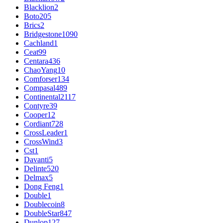
Blacklion
2
Boto
205
Brics
2
Bridgestone
1090
Cachland
1
Ceat
99
Centara
436
ChaoYang
10
Comforser
134
Compasal
489
Continental
2117
Contyre
39
Cooper
12
Cordiant
728
CrossLeader
1
CrossWind
3
Cst
1
Davanti
5
Delinte
520
Delmax
5
Dong Feng
1
Double
1
Doublecoin
8
DoubleStar
847
Dunlop
127