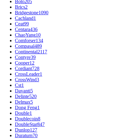
Boto
205
Brics
2
Bridgestone
1090
Cachland
1
Ceat
99
Centara
436
ChaoYang
10
Comforser
134
Compasal
489
Continental
2117
Contyre
39
Cooper
12
Cordiant
728
CrossLeader
1
CrossWind
3
Cst
1
Davanti
5
Delinte
520
Delmax
5
Dong Feng
1
Double
1
Doublecoin
8
DoubleStar
847
Dunlop
127
Duraturn
70