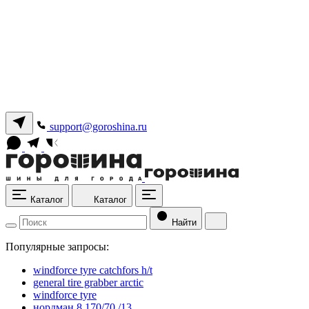
support@goroshina.ru
Каталог
Каталог
Найти
Популярные запросы:
windforce tyre catchfors h/t
general tire grabber arctic
windforce tyre
нордман 8 170/70 /13.