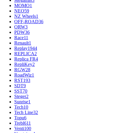
Megami
83
MOMO
1
NEO
59
NZ Wheels
1
OFF-ROAD
36
ORW
3
PDW
36
Race
11
Renault
1
Replay
1944
REPLICA
2
Replica FR
4
RepliKey
2
RGW
28
RoadWiz
1
RST
193
SDT
9
SST
70
Steger
2
Sunrise
1
Tech
10
Tech Line
32
Topu
6
Trebl
611
Venti
100