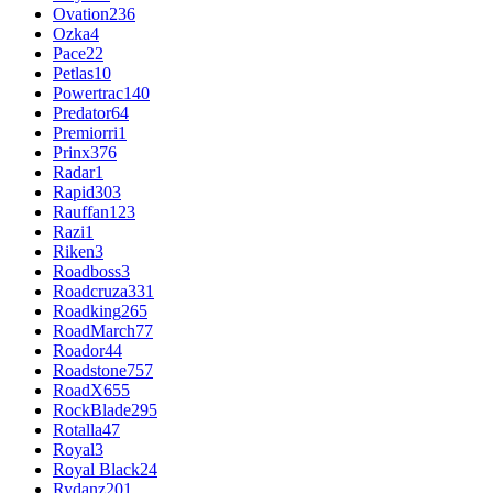
Ovation
236
Ozka
4
Pace
22
Petlas
10
Powertrac
140
Predator
64
Premiorri
1
Prinx
376
Radar
1
Rapid
303
Rauffan
123
Razi
1
Riken
3
Roadboss
3
Roadcruza
331
Roadking
265
RoadMarch
77
Roador
44
Roadstone
757
RoadX
655
RockBlade
295
Rotalla
47
Royal
3
Royal Black
24
Rydanz
201