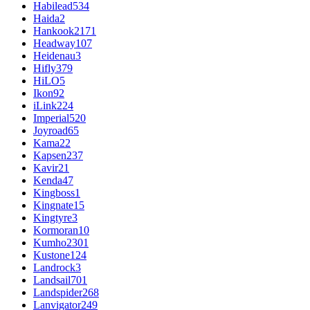
Habilead
534
Haida
2
Hankook
2171
Headway
107
Heidenau
3
Hifly
379
HiLO
5
Ikon
92
iLink
224
Imperial
520
Joyroad
65
Kama
22
Kapsen
237
Kavir
21
Kenda
47
Kingboss
1
Kingnate
15
Kingtyre
3
Kormoran
10
Kumho
2301
Kustone
124
Landrock
3
Landsail
701
Landspider
268
Lanvigator
249