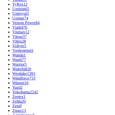
TyRex
12
Unigrip
65
Uniroyal
3
Unistar
74
Venom Power
84
Viatti
476
Vinmax
12
Vitour
37
Vittos
28
Voltyre
5
Vredestein
41
Wanda
1
Wanli
77
Warrior
5
Waterfall
10
Westlake
1393
Windforce
733
Winrun
16
Yazd
2
Yokohama
2242
Zeetex
1
Zelda
20
Zeta
9
Zmax
13