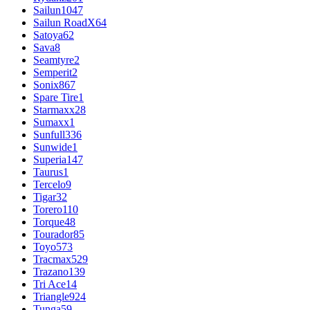
Sailun
1047
Sailun RoadX
64
Satoya
62
Sava
8
Seamtyre
2
Semperit
2
Sonix
867
Spare Tire
1
Starmaxx
28
Sumaxx
1
Sunfull
336
Sunwide
1
Superia
147
Taurus
1
Tercelo
9
Tigar
32
Torero
110
Torque
48
Tourador
85
Toyo
573
Tracmax
529
Trazano
139
Tri Ace
14
Triangle
924
Tunga
59