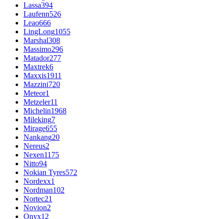
Lassa
394
Laufenn
526
Leao
666
LingLong
1055
Marshal
308
Massimo
296
Matador
277
Maxtrek
6
Maxxis
1911
Mazzini
720
Meteor
1
Metzeler
11
Michelin
1968
Mileking
7
Mirage
655
Nankang
20
Nereus
2
Nexen
1175
Nitto
94
Nokian Tyres
572
Nordexx
1
Nordman
102
Nortec
21
Novion
2
Onyx
12