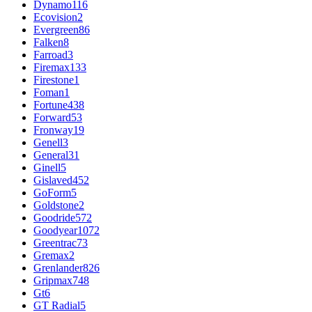
Dynamo
116
Ecovision
2
Evergreen
86
Falken
8
Farroad
3
Firemax
133
Firestone
1
Foman
1
Fortune
438
Forward
53
Fronway
19
Genell
3
General
31
Ginell
5
Gislaved
452
GoForm
5
Goldstone
2
Goodride
572
Goodyear
1072
Greentrac
73
Gremax
2
Grenlander
826
Gripmax
748
Gt
6
GT Radial
5