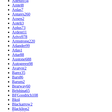
Altenzo
54
Amtel
8
Anlas
7
Antares
260
Aosen
2
Aoteli
3
Aplus
73
Ardent
11
Arivo
978
Armstrong
220
Atlander
99
Atlas
1
Attar
88
Austone
688
Autogreen
98
Avatyre
2
Barez
35
Bars
86
Barum
2
Bearway
60
Belshina
65
BFGoodrich
108
Bkt
4
Blackarrow
2
Blacklion
2