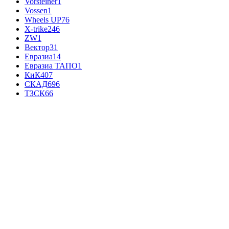
Vorsteiner
1
Vossen
1
Wheels UP
76
X-trike
246
ZW
1
Вектор
31
Евразиа
14
Евразиа ТАПО
1
КиК
407
СКАД
696
ТЗСК
66