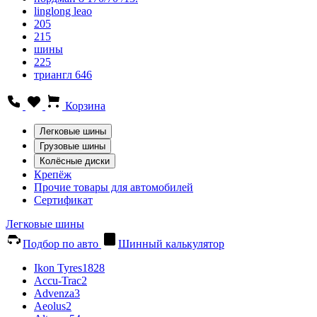
linglong leao
205
215
шины
225
триангл 646
Корзина
Легковые шины
Грузовые шины
Колёсные диски
Крепёж
Прочие товары для автомобилей
Сертификат
Легковые шины
Подбор по авто
Шинный калькулятор
Ikon Tyres
1828
Accu-Trac
2
Advenza
3
Aeolus
2