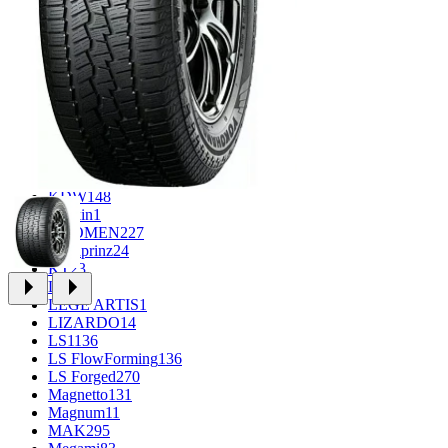
FF
30
FR REPLICA
1
GR
34
Grizzly
3
iFree
912
iFree Original
49
Ikon
1
INFORGED
1
K&K
1
K7
2
KDW
148
Keskin
1
KHOMEN
227
Kronprinz
24
KT
23
LE
13
LEGE ARTIS
1
LIZARDO
14
LS
1136
LS FlowForming
136
LS Forged
270
Magnetto
131
Magnum
11
MAK
295