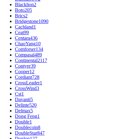
Blacklion
2
Boto
205
Brics
2
Bridgestone
1090
Cachland
1
Ceat
99
Centara
436
ChaoYang
10
Comforser
134
Compasal
489
Continental
2117
Contyre
39
Cooper
12
Cordiant
728
CrossLeader
1
CrossWind
3
Cst
1
Davanti
5
Delinte
520
Delmax
5
Dong Feng
1
Double
1
Doublecoin
8
DoubleStar
847
Dunlop
127