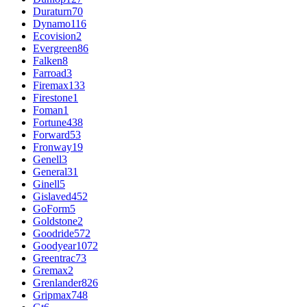
Duraturn
70
Dynamo
116
Ecovision
2
Evergreen
86
Falken
8
Farroad
3
Firemax
133
Firestone
1
Foman
1
Fortune
438
Forward
53
Fronway
19
Genell
3
General
31
Ginell
5
Gislaved
452
GoForm
5
Goldstone
2
Goodride
572
Goodyear
1072
Greentrac
73
Gremax
2
Grenlander
826
Gripmax
748