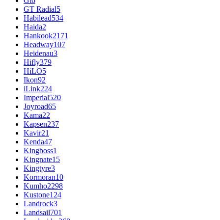
Gt
6
GT Radial
5
Habilead
534
Haida
2
Hankook
2171
Headway
107
Heidenau
3
Hifly
379
HiLO
5
Ikon
92
iLink
224
Imperial
520
Joyroad
65
Kama
22
Kapsen
237
Kavir
21
Kenda
47
Kingboss
1
Kingnate
15
Kingtyre
3
Kormoran
10
Kumho
2298
Kustone
124
Landrock
3
Landsail
701