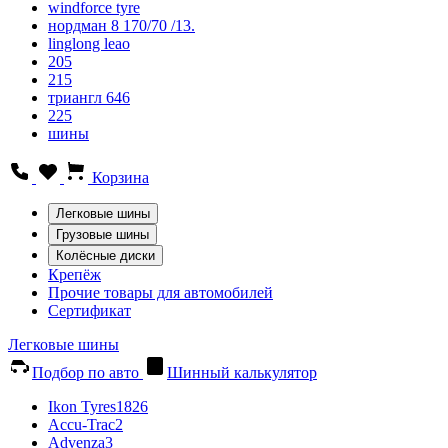
windforce tyre
нордман 8 170/70 /13.
linglong leao
205
215
триангл 646
225
шины
Корзина
Легковые шины
Грузовые шины
Колёсные диски
Крепёж
Прочие товары для автомобилей
Сертификат
Легковые шины
Подбор по авто
Шинный калькулятор
Ikon Tyres
1826
Accu-Trac
2
Advenza
3