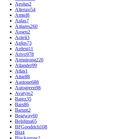
Aeolus
2
Altenzo
54
Amtel
8
Anlas
7
Antares
260
Aosen
2
Aoteli
3
Aplus
73
Ardent
11
Arivo
978
Armstrong
220
Atlander
99
Atlas
1
Attar
88
Austone
688
Autogreen
98
Avatyre
2
Barez
35
Bars
86
Barum
2
Bearway
60
Belshina
65
BFGoodrich
108
Bkt
4
Blackarrow
2