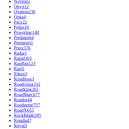
Novion
2
Onyx
12
Ovation
236
Ozka
4
Pace
22
Petlas
10
Powertrac
140
Predator
64
Premiorri
1
Prinx
376
Radar
1
Rapid
303
Rauffan
123
Razi
1
Riken
3
Roadboss
3
Roadcruza
331
Roadking
265
RoadMarch
77
Roador
44
Roadstone
757
RoadX
655
RockBlade
295
Rotalla
47
Royal
3