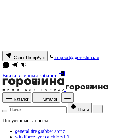
support@goroshina.ru
Санкт-Петербург
Войти
в личный кабинет
Каталог
Каталог
Найти
Популярные запросы:
general tire grabber arctic
windforce tyre catchfors h/t