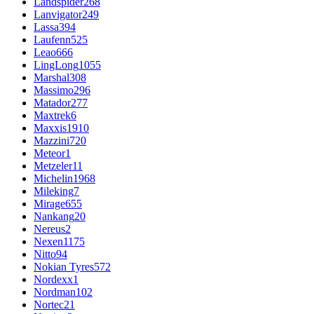
Landspider
268
Lanvigator
249
Lassa
394
Laufenn
525
Leao
666
LingLong
1055
Marshal
308
Massimo
296
Matador
277
Maxtrek
6
Maxxis
1910
Mazzini
720
Meteor
1
Metzeler
11
Michelin
1968
Mileking
7
Mirage
655
Nankang
20
Nereus
2
Nexen
1175
Nitto
94
Nokian Tyres
572
Nordexx
1
Nordman
102
Nortec
21