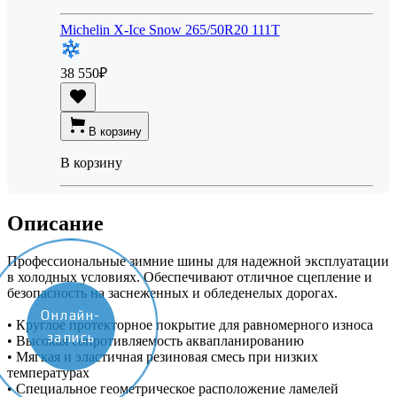
Michelin X-Ice Snow 265/50R20 111T
38 550
₽
В корзину
В корзину
Описание
Профессиональные зимние шины для надежной эксплуатации
в холодных условиях. Обеспечивают отличное сцепление и
безопасность на заснеженных и обледенелых дорогах.
Онлайн-
• Круглое протекторное покрытие для равномерного износа
запись
• Высокая сопротивляемость аквапланированию
• Мягкая и эластичная резиновая смесь при низких
температурах
• Специальное геометрическое расположение ламелей