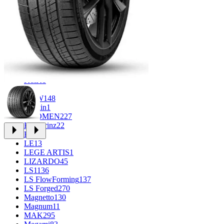
FF
33
FR REPLICA
2
GR
34
Grizzly
3
iFree
1014
iFree Original
53
Ikon
1
INFORGED
1
K&K
1
K7
2
KDW
148
Keskin
1
KHOMEN
227
Kronprinz
22
KT
23
LE
13
LEGE ARTIS
1
LIZARDO
45
LS
1136
LS FlowForming
137
LS Forged
270
Magnetto
130
Magnum
11
MAK
295