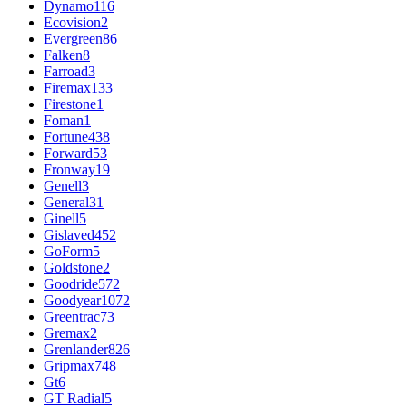
Dynamo
116
Ecovision
2
Evergreen
86
Falken
8
Farroad
3
Firemax
133
Firestone
1
Foman
1
Fortune
438
Forward
53
Fronway
19
Genell
3
General
31
Ginell
5
Gislaved
452
GoForm
5
Goldstone
2
Goodride
572
Goodyear
1072
Greentrac
73
Gremax
2
Grenlander
826
Gripmax
748
Gt
6
GT Radial
5