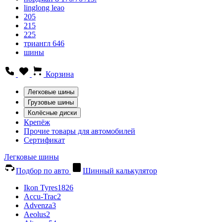
linglong leao
205
215
225
триангл 646
шины
Корзина
Легковые шины
Грузовые шины
Колёсные диски
Крепёж
Прочие товары для автомобилей
Сертификат
Легковые шины
Подбор по авто
Шинный калькулятор
Ikon Tyres
1826
Accu-Trac
2
Advenza
3
Aeolus
2