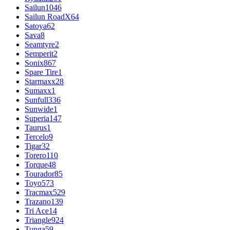
Sailun
1046
Sailun RoadX
64
Satoya
62
Sava
8
Seamtyre
2
Semperit
2
Sonix
867
Spare Tire
1
Starmaxx
28
Sumaxx
1
Sunfull
336
Sunwide
1
Superia
147
Taurus
1
Tercelo
9
Tigar
32
Torero
110
Torque
48
Tourador
85
Toyo
573
Tracmax
529
Trazano
139
Tri Ace
14
Triangle
924
Tunga
59