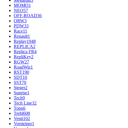
Megami
83
MOMO
1
NEO
57
OFF-ROAD
36
ORW
3
PDW
33
Race
11
Renault
1
Replay
1948
REPLICA
2
Replica FR
4
RepliKey
2
RGW
27
RoadWiz
1
RST
190
SDT
10
SST
70
Steger
2
Sunrise
1
Tech
9
Tech Line
32
Topu
6
Trebl
608
Venti
102
Vorsteiner
1