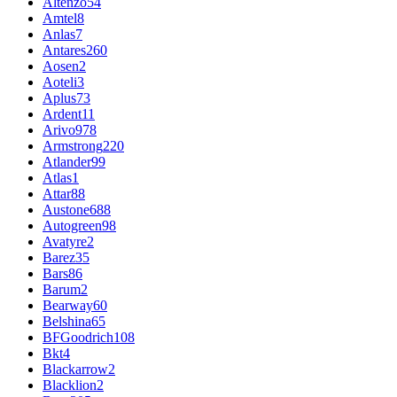
Altenzo
54
Amtel
8
Anlas
7
Antares
260
Aosen
2
Aoteli
3
Aplus
73
Ardent
11
Arivo
978
Armstrong
220
Atlander
99
Atlas
1
Attar
88
Austone
688
Autogreen
98
Avatyre
2
Barez
35
Bars
86
Barum
2
Bearway
60
Belshina
65
BFGoodrich
108
Bkt
4
Blackarrow
2
Blacklion
2