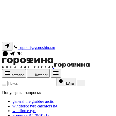
support@goroshina.ru
Каталог
Каталог
Найти
Популярные запросы:
general tire grabber arctic
windforce tyre catchfors h/t
windforce tyre
нордман 8 170/70 /13.