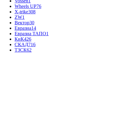
Vossen
1
Wheels UP
76
X-trike
308
ZW
1
Вектор
30
Евразиа
14
Евразиа ТАПО
1
КиК
426
СКАД
716
ТЗСК
62