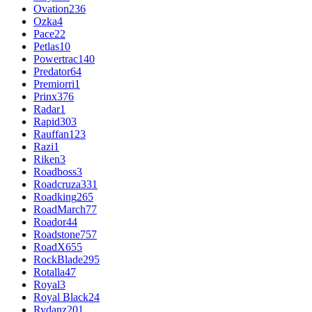
Ovation
236
Ozka
4
Pace
22
Petlas
10
Powertrac
140
Predator
64
Premiorri
1
Prinx
376
Radar
1
Rapid
303
Rauffan
123
Razi
1
Riken
3
Roadboss
3
Roadcruza
331
Roadking
265
RoadMarch
77
Roador
44
Roadstone
757
RoadX
655
RockBlade
295
Rotalla
47
Royal
3
Royal Black
24
Rydanz
201