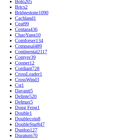
Boto
205
Brics
2
Bridgestone
1090
Cachland
1
Ceat
99
Centara
436
ChaoYang
10
Comforser
134
Compasal
489
Continental
2117
Contyre
39
Cooper
12
Cordiant
728
CrossLeader
1
CrossWind
3
Cst
1
Davanti
5
Delinte
520
Delmax
5
Dong Feng
1
Double
1
Doublecoin
8
DoubleStar
847
Dunlop
127
Duraturn
70