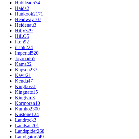
Habilead
534
Haida
2
Hankook
2171
Headway
107
Heidenau
3
Hifly
379
HiLO
5
Ikon
92
iLink
224
Imperial
520
Joyroad
65
Kama
22
Kapsen
237
Kavir
21
Kenda
47
Kingboss
1
Kingnate
15
Kingtyre
3
Kormoran
10
Kumho
2300
Kustone
124
Landrock
3
Landsail
701
Landspider
268
Lanvigator
249