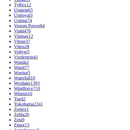
TyRex
12
Unigrip
65
Uniroyal
3
Unistar
74
Venom Power
84
Viatti
476
Vinmax
12
Vitour
37
Vittos
28
Voltyre
5
Vredestein
41
Wanda
1
Wanli
77
Warrior
5
Waterfall
10
Westlake
1393
Windforce
733
Winrun
16
Yazd
2
Yokohama
2241
Zeetex
1
Zelda
20
Zeta
9
Zmax
13