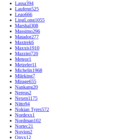
Lassa
394
Laufenn
525
Leao
666
LingLong
1055
Marshal
308
Massimo
296
Matador
277
Maxtrek
6
Maxxis
1910
Mazzini
720
Meteor
1
Metzeler
11
Michelin
1968
Mileking
7
Mirage
655
Nankang
20
Nereus
2
Nexen
1175
Nitto
94
Nokian Tyres
572
Nordexx
1
Nordman
102
Nortec
21
Novion
2
Onyx
12