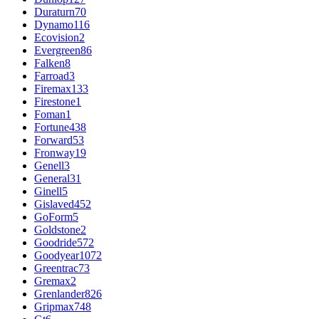
Duraturn
70
Dynamo
116
Ecovision
2
Evergreen
86
Falken
8
Farroad
3
Firemax
133
Firestone
1
Foman
1
Fortune
438
Forward
53
Fronway
19
Genell
3
General
31
Ginell
5
Gislaved
452
GoForm
5
Goldstone
2
Goodride
572
Goodyear
1072
Greentrac
73
Gremax
2
Grenlander
826
Gripmax
748