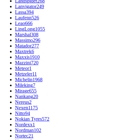
Landspider
268
Lanvigator
249
Lassa
394
Laufenn
526
Leao
666
LingLong
1055
Marshal
308
Massimo
296
Matador
277
Maxtrek
6
Maxxis
1910
Mazzini
720
Meteor
1
Metzeler
11
Michelin
1968
Mileking
7
Mirage
655
Nankang
20
Nereus
2
Nexen
1175
Nitto
94
Nokian Tyres
572
Nordexx
1
Nordman
102
Nortec
21