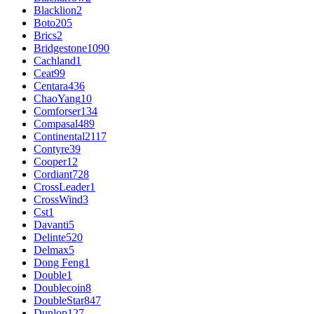
Blacklion
2
Boto
205
Brics
2
Bridgestone
1090
Cachland
1
Ceat
99
Centara
436
ChaoYang
10
Comforser
134
Compasal
489
Continental
2117
Contyre
39
Cooper
12
Cordiant
728
CrossLeader
1
CrossWind
3
Cst
1
Davanti
5
Delinte
520
Delmax
5
Dong Feng
1
Double
1
Doublecoin
8
DoubleStar
847
Dunlop
127