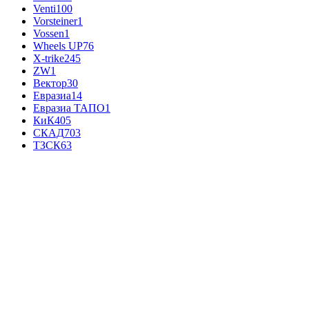
Venti
100
Vorsteiner
1
Vossen
1
Wheels UP
76
X-trike
245
ZW
1
Вектор
30
Евразиа
14
Евразиа ТАПО
1
КиК
405
СКАД
703
ТЗСК
63