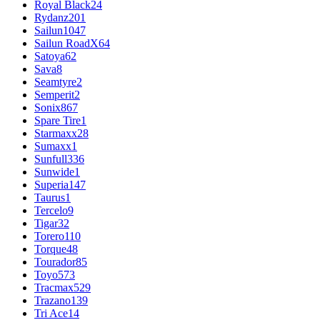
Royal Black
24
Rydanz
201
Sailun
1047
Sailun RoadX
64
Satoya
62
Sava
8
Seamtyre
2
Semperit
2
Sonix
867
Spare Tire
1
Starmaxx
28
Sumaxx
1
Sunfull
336
Sunwide
1
Superia
147
Taurus
1
Tercelo
9
Tigar
32
Torero
110
Torque
48
Tourador
85
Toyo
573
Tracmax
529
Trazano
139
Tri Ace
14