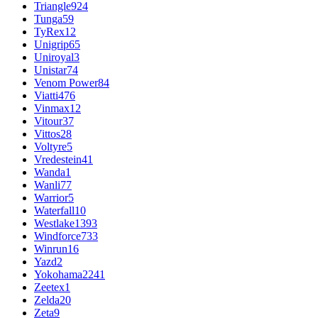
Triangle
924
Tunga
59
TyRex
12
Unigrip
65
Uniroyal
3
Unistar
74
Venom Power
84
Viatti
476
Vinmax
12
Vitour
37
Vittos
28
Voltyre
5
Vredestein
41
Wanda
1
Wanli
77
Warrior
5
Waterfall
10
Westlake
1393
Windforce
733
Winrun
16
Yazd
2
Yokohama
2241
Zeetex
1
Zelda
20
Zeta
9