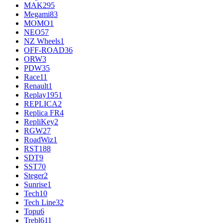
MAK
295
Megami
83
MOMO
1
NEO
57
NZ Wheels
1
OFF-ROAD
36
ORW
3
PDW
35
Race
11
Renault
1
Replay
1951
REPLICA
2
Replica FR
4
RepliKey
2
RGW
27
RoadWiz
1
RST
188
SDT
9
SST
70
Steger
2
Sunrise
1
Tech
10
Tech Line
32
Topu
6
Trebl
611