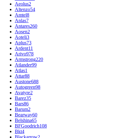
Aeolus
2
Altenzo
54
Amtel
8
Anlas
7
Antares
260
Aosen
2
Aoteli
3
Aplus
73
Ardent
11
Arivo
978
Armstrong
220
Atlander
99
Atlas
1
Attar
88
Austone
688
Autogreen
98
Avatyre
2
Barez
35
Bars
86
Barum
2
Bearway
60
Belshina
65
BFGoodrich
108
Bkt
4
Blackarrow
2