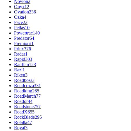
Novion
2
Onyx
12
Ovation
236
Ozka
4
Pace
22
Petlas
10
Powertrac
140
Predator
64
Premiorri
1
Prinx
376
Radar
1
Rapid
303
Rauffan
123
Razi
1
Riken
3
Roadboss
3
Roadcruza
331
Roadking
265
RoadMarch
77
Roador
44
Roadstone
757
RoadX
655
RockBlade
295
Rotalla
47
Royal
3