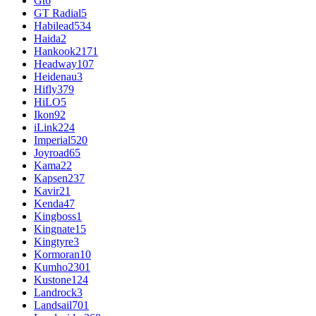
Gt
6
GT Radial
5
Habilead
534
Haida
2
Hankook
2171
Headway
107
Heidenau
3
Hifly
379
HiLO
5
Ikon
92
iLink
224
Imperial
520
Joyroad
65
Kama
22
Kapsen
237
Kavir
21
Kenda
47
Kingboss
1
Kingnate
15
Kingtyre
3
Kormoran
10
Kumho
2301
Kustone
124
Landrock
3
Landsail
701