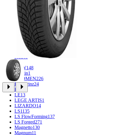
CROSS_STREET
31
Eurodisk
1
FF
30
FR REPLICA
1
GR
34
Grizzly
3
iFree
914
iFree Original
49
Ikon
1
INFORGED
1
K&K
1
K7
2
KDW
148
Keskin
1
KHOMEN
226
Kronprinz
24
KT
23
LE
13
LEGE ARTIS
1
LIZARDO
14
LS
1135
LS FlowForming
137
LS Forged
271
Magnetto
130
Magnum
11