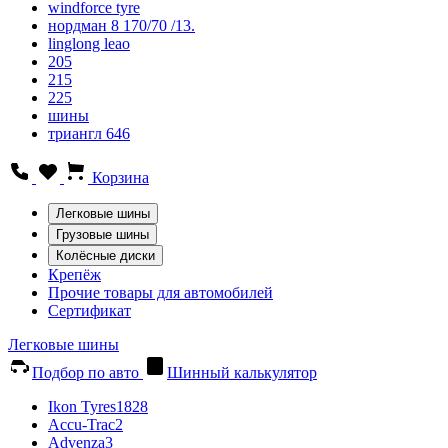
windforce tyre
нордман 8 170/70 /13.
linglong leao
205
215
225
шины
триангл 646
Корзина
Легковые шины
Грузовые шины
Колёсные диски
Крепёж
Прочие товары для автомобилей
Сертификат
Легковые шины
Подбор по авто
Шинный калькулятор
Ikon Tyres
1828
Accu-Trac
2
Advenza
3