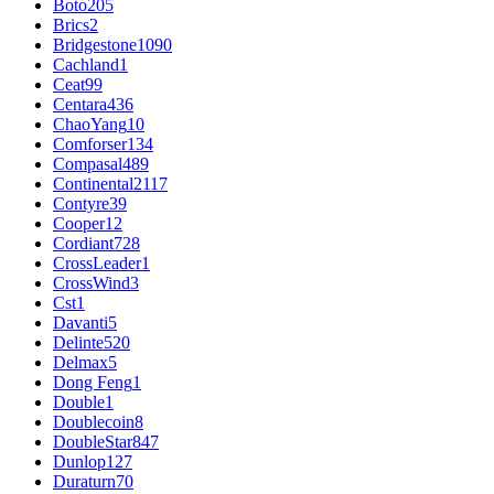
Boto
205
Brics
2
Bridgestone
1090
Cachland
1
Ceat
99
Centara
436
ChaoYang
10
Comforser
134
Compasal
489
Continental
2117
Contyre
39
Cooper
12
Cordiant
728
CrossLeader
1
CrossWind
3
Cst
1
Davanti
5
Delinte
520
Delmax
5
Dong Feng
1
Double
1
Doublecoin
8
DoubleStar
847
Dunlop
127
Duraturn
70