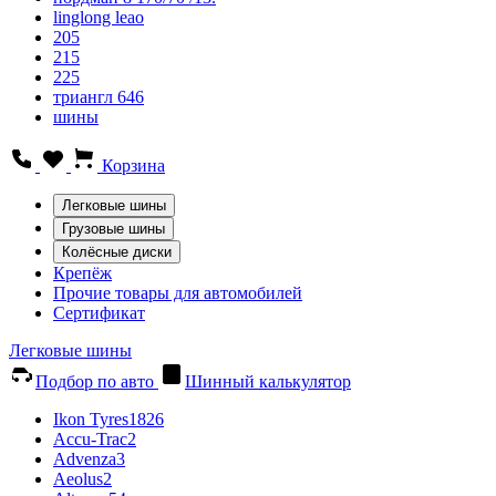
linglong leao
205
215
225
триангл 646
шины
Корзина
Легковые шины
Грузовые шины
Колёсные диски
Крепёж
Прочие товары для автомобилей
Сертификат
Легковые шины
Подбор по авто
Шинный калькулятор
Ikon Tyres
1826
Accu-Trac
2
Advenza
3
Aeolus
2