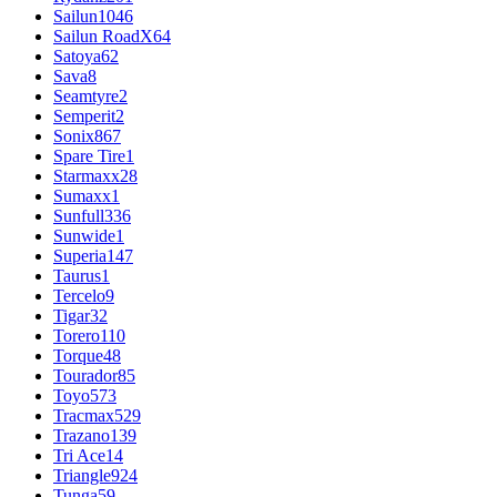
Sailun
1046
Sailun RoadX
64
Satoya
62
Sava
8
Seamtyre
2
Semperit
2
Sonix
867
Spare Tire
1
Starmaxx
28
Sumaxx
1
Sunfull
336
Sunwide
1
Superia
147
Taurus
1
Tercelo
9
Tigar
32
Torero
110
Torque
48
Tourador
85
Toyo
573
Tracmax
529
Trazano
139
Tri Ace
14
Triangle
924
Tunga
59