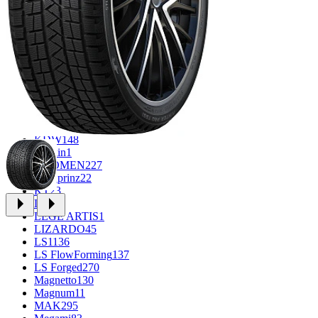
FF
33
FR REPLICA
2
GR
34
Grizzly
3
iFree
1014
iFree Original
53
Ikon
1
INFORGED
1
K&K
1
K7
2
KDW
148
Keskin
1
KHOMEN
227
Kronprinz
22
KT
23
LE
13
LEGE ARTIS
1
LIZARDO
45
LS
1136
LS FlowForming
137
LS Forged
270
Magnetto
130
Magnum
11
MAK
295