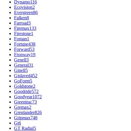
Dynamo
116
Ecovision
2
Evergreen
86
Falken
8
Farroad
3
Firemax
133
Firestone
1
Foman
1
Fortune
438
Forward
53
Fronway
19
Genell
3
General
31
Ginell
5
Gislaved
452
GoForm
5
Goldstone
2
Goodride
572
Goodyear
1072
Greentrac
73
Gremax
2
Grenlander
826
Gripmax
748
Gt
6
GT Radial
5