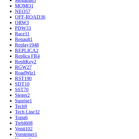
Megami
83
MOMO
1
NEO
57
OFF-ROAD
36
ORW
3
PDW
33
Race
11
Renault
1
Replay
1948
REPLICA
2
Replica FR
4
RepliKey
2
RGW
27
RoadWiz
1
RST
190
SDT
10
SST
70
Steger
2
Sunrise
1
Tech
9
Tech Line
32
Topu
6
Trebl
608
Venti
102
Vorsteiner
1