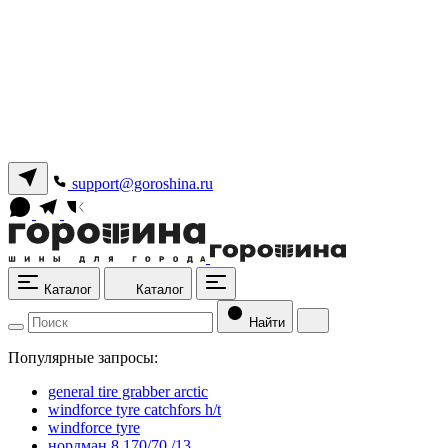
support@goroshina.ru
Каталог
Каталог
Найти
Популярные запросы:
general tire grabber arctic
windforce tyre catchfors h/t
windforce tyre
нордман 8 170/70 /13.