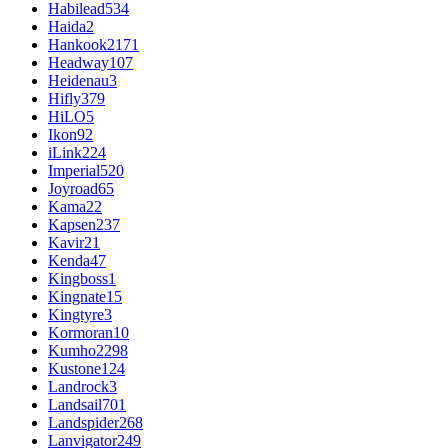
Habilead
534
Haida
2
Hankook
2171
Headway
107
Heidenau
3
Hifly
379
HiLO
5
Ikon
92
iLink
224
Imperial
520
Joyroad
65
Kama
22
Kapsen
237
Kavir
21
Kenda
47
Kingboss
1
Kingnate
15
Kingtyre
3
Kormoran
10
Kumho
2298
Kustone
124
Landrock
3
Landsail
701
Landspider
268
Lanvigator
249