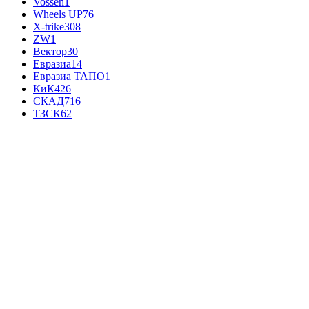
Vossen
1
Wheels UP
76
X-trike
308
ZW
1
Вектор
30
Евразиа
14
Евразиа ТАПО
1
КиК
426
СКАД
716
ТЗСК
62