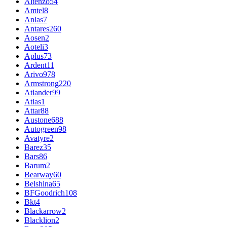
Altenzo
54
Amtel
8
Anlas
7
Antares
260
Aosen
2
Aoteli
3
Aplus
73
Ardent
11
Arivo
978
Armstrong
220
Atlander
99
Atlas
1
Attar
88
Austone
688
Autogreen
98
Avatyre
2
Barez
35
Bars
86
Barum
2
Bearway
60
Belshina
65
BFGoodrich
108
Bkt
4
Blackarrow
2
Blacklion
2