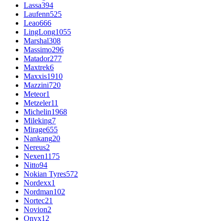
Lassa
394
Laufenn
525
Leao
666
LingLong
1055
Marshal
308
Massimo
296
Matador
277
Maxtrek
6
Maxxis
1910
Mazzini
720
Meteor
1
Metzeler
11
Michelin
1968
Mileking
7
Mirage
655
Nankang
20
Nereus
2
Nexen
1175
Nitto
94
Nokian Tyres
572
Nordexx
1
Nordman
102
Nortec
21
Novion
2
Onyx
12