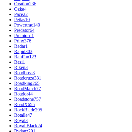
Ovation
236
Ozka
4
Pace
22
Petlas
10
Powertrac
140
Predator
64
Premiorri
1
Prinx
376
Radar
1
Rapid
303
Rauffan
123
Razi
1
Riken
3
Roadboss
3
Roadcruza
331
Roadking
265
RoadMarch
77
Roador
44
Roadstone
757
RoadX
655
RockBlade
295
Rotalla
47
Royal
3
Royal Black
24
Rydanz
201