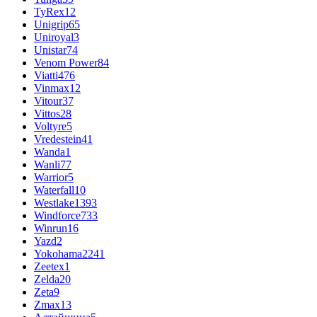
TyRex
12
Unigrip
65
Uniroyal
3
Unistar
74
Venom Power
84
Viatti
476
Vinmax
12
Vitour
37
Vittos
28
Voltyre
5
Vredestein
41
Wanda
1
Wanli
77
Warrior
5
Waterfall
10
Westlake
1393
Windforce
733
Winrun
16
Yazd
2
Yokohama
2241
Zeetex
1
Zelda
20
Zeta
9
Zmax
13