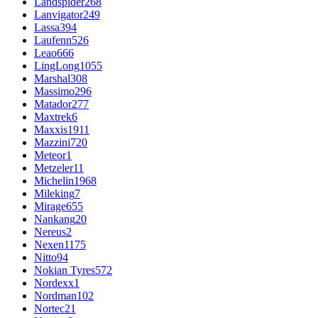
Landspider
268
Lanvigator
249
Lassa
394
Laufenn
526
Leao
666
LingLong
1055
Marshal
308
Massimo
296
Matador
277
Maxtrek
6
Maxxis
1911
Mazzini
720
Meteor
1
Metzeler
11
Michelin
1968
Mileking
7
Mirage
655
Nankang
20
Nereus
2
Nexen
1175
Nitto
94
Nokian Tyres
572
Nordexx
1
Nordman
102
Nortec
21