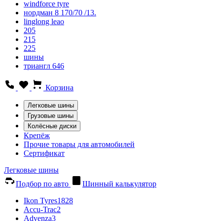
windforce tyre
нордман 8 170/70 /13.
linglong leao
205
215
225
шины
триангл 646
Корзина
Легковые шины
Грузовые шины
Колёсные диски
Крепёж
Прочие товары для автомобилей
Сертификат
Легковые шины
Подбор по авто
Шинный калькулятор
Ikon Tyres
1828
Accu-Trac
2
Advenza
3