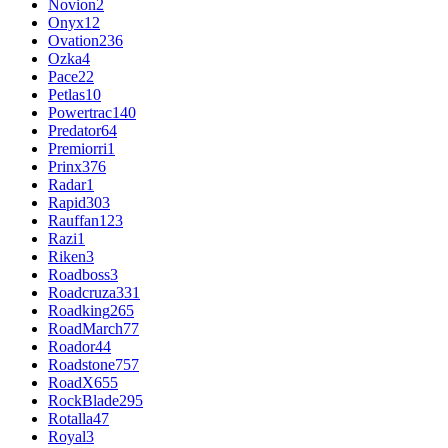
Novion
2
Onyx
12
Ovation
236
Ozka
4
Pace
22
Petlas
10
Powertrac
140
Predator
64
Premiorri
1
Prinx
376
Radar
1
Rapid
303
Rauffan
123
Razi
1
Riken
3
Roadboss
3
Roadcruza
331
Roadking
265
RoadMarch
77
Roador
44
Roadstone
757
RoadX
655
RockBlade
295
Rotalla
47
Royal
3