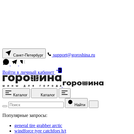
support@goroshina.ru
Санкт-Петербург
Войти
в личный кабинет
Каталог
Каталог
Найти
Популярные запросы:
general tire grabber arctic
windforce tyre catchfors h/t