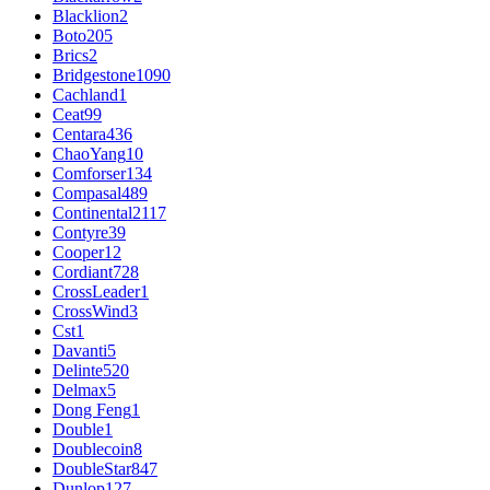
Blacklion
2
Boto
205
Brics
2
Bridgestone
1090
Cachland
1
Ceat
99
Centara
436
ChaoYang
10
Comforser
134
Compasal
489
Continental
2117
Contyre
39
Cooper
12
Cordiant
728
CrossLeader
1
CrossWind
3
Cst
1
Davanti
5
Delinte
520
Delmax
5
Dong Feng
1
Double
1
Doublecoin
8
DoubleStar
847
Dunlop
127