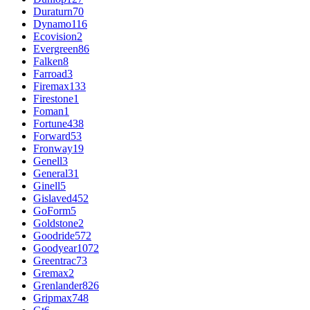
Duraturn
70
Dynamo
116
Ecovision
2
Evergreen
86
Falken
8
Farroad
3
Firemax
133
Firestone
1
Foman
1
Fortune
438
Forward
53
Fronway
19
Genell
3
General
31
Ginell
5
Gislaved
452
GoForm
5
Goldstone
2
Goodride
572
Goodyear
1072
Greentrac
73
Gremax
2
Grenlander
826
Gripmax
748