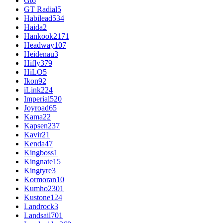
Gt
6
GT Radial
5
Habilead
534
Haida
2
Hankook
2171
Headway
107
Heidenau
3
Hifly
379
HiLO
5
Ikon
92
iLink
224
Imperial
520
Joyroad
65
Kama
22
Kapsen
237
Kavir
21
Kenda
47
Kingboss
1
Kingnate
15
Kingtyre
3
Kormoran
10
Kumho
2301
Kustone
124
Landrock
3
Landsail
701