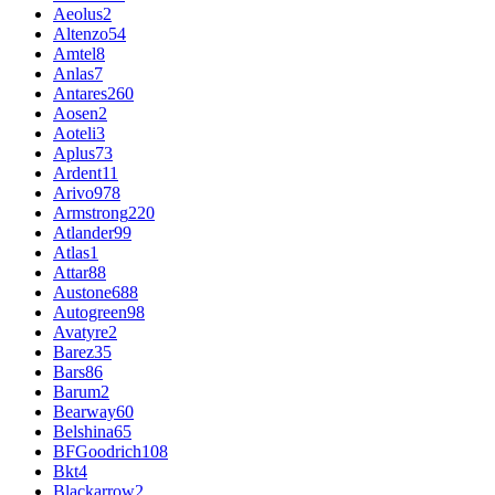
Aeolus
2
Altenzo
54
Amtel
8
Anlas
7
Antares
260
Aosen
2
Aoteli
3
Aplus
73
Ardent
11
Arivo
978
Armstrong
220
Atlander
99
Atlas
1
Attar
88
Austone
688
Autogreen
98
Avatyre
2
Barez
35
Bars
86
Barum
2
Bearway
60
Belshina
65
BFGoodrich
108
Bkt
4
Blackarrow
2