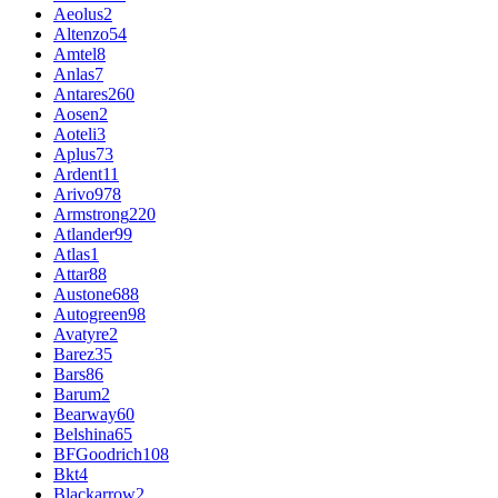
Aeolus
2
Altenzo
54
Amtel
8
Anlas
7
Antares
260
Aosen
2
Aoteli
3
Aplus
73
Ardent
11
Arivo
978
Armstrong
220
Atlander
99
Atlas
1
Attar
88
Austone
688
Autogreen
98
Avatyre
2
Barez
35
Bars
86
Barum
2
Bearway
60
Belshina
65
BFGoodrich
108
Bkt
4
Blackarrow
2