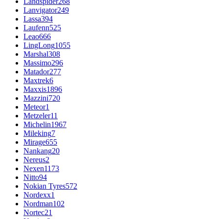
Landspider
268
Lanvigator
249
Lassa
394
Laufenn
525
Leao
666
LingLong
1055
Marshal
308
Massimo
296
Matador
277
Maxtrek
6
Maxxis
1896
Mazzini
720
Meteor
1
Metzeler
11
Michelin
1967
Mileking
7
Mirage
655
Nankang
20
Nereus
2
Nexen
1173
Nitto
94
Nokian Tyres
572
Nordexx
1
Nordman
102
Nortec
21