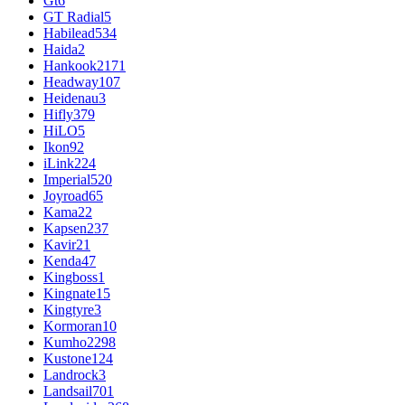
Gt
6
GT Radial
5
Habilead
534
Haida
2
Hankook
2171
Headway
107
Heidenau
3
Hifly
379
HiLO
5
Ikon
92
iLink
224
Imperial
520
Joyroad
65
Kama
22
Kapsen
237
Kavir
21
Kenda
47
Kingboss
1
Kingnate
15
Kingtyre
3
Kormoran
10
Kumho
2298
Kustone
124
Landrock
3
Landsail
701