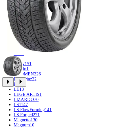
CROSS_STREET
30
Eurodisk
1
FF
34
FR REPLICA
7
GR
71
Grizzly
3
iFree
1007
iFree Original
53
Ikon
1
INFORGED
1
IVR
1
K7
2
KDW
151
Keskin
1
KHOMEN
226
Kronprinz
22
KT
23
LE
13
LEGE ARTIS
1
LIZARDO
70
LS
1147
LS FlowForming
141
LS Forged
271
Magnetto
130
Magnum
10