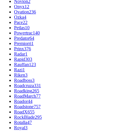
Novion
2
Onyx
12
Ovation
236
Ozka
4
Pace
22
Petlas
10
Powertrac
140
Predator
64
Premiorri
1
Prinx
376
Radar
1
Rapid
303
Rauffan
123
Razi
1
Riken
3
Roadboss
3
Roadcruza
331
Roadking
265
RoadMarch
77
Roador
44
Roadstone
757
RoadX
655
RockBlade
295
Rotalla
47
Royal
3