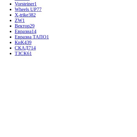
Vorsteiner
1
Wheels UP
77
X-trike
382
ZW
1
Вектор
29
Евразиа
14
Евразиа ТАПО
1
КиК
439
СКАД
714
ТЗСК
61