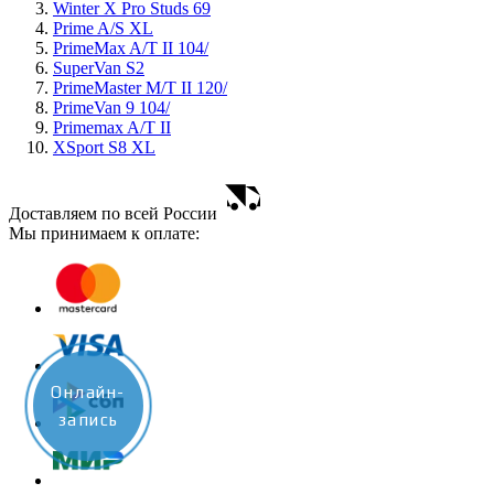
Winter X Pro Studs 69
Prime A/S XL
PrimeMax A/T II 104/
SuperVan S2
PrimeMaster M/T II 120/
PrimeVan 9 104/
Primemax A/T II
XSport S8 XL
Доставляем по всей России
Мы принимаем к оплате:
Онлайн-
запись