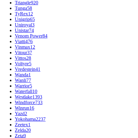
Triangle
920
Tunga
58
TyRex
12
Unigrip
65
Uniroyal
3
Unistar
74
Venom Power
84
Viatti
476
Vinmax
12
Vitour
37
Vittos
28
Voltyre
5
Vredestein
41
Wanda
1
Wanli
77
Warrior
5
Waterfall
10
Westlake
1393
Windforce
733
Winrun
16
Yazd
2
Yokohama
2237
Zeetex
1
Zelda
20
Zeta
9