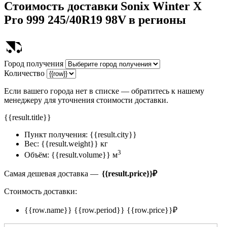
Стоимость доставки
Sonix Winter X
Pro 999 245/40R19 98V
в регионы
Город получения
Количество
Если вашего города нет в списке — обратитесь к нашему
менеджеру для уточнения стоимости доставки.
{{result.title}}
Пункт получения:
{{result.city}}
Вес:
{{result.weight}} кг
3
Объём:
{{result.volume}} м
Самая дешевая доставка —
{{result.price}}
₽
Стоимость доставки:
{{row.name}}
{{row.period}}
{{row.price}}
₽