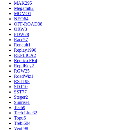
MAK
295
Megami
82
MOMO
1
NEO
64
OFF-ROAD
38
ORW
3
PDW
28
Race
57
Renault
1
Replay
1990
REPLICA
2
Replica FR
4
RepliKey
2
RGW
25
RoadWiz
1
RST
198
SDT
10
SST
77
Steger
2
Sunrise
1
Tech
9
Tech Line
32
Topu
6
Trebl
604
Venti
98