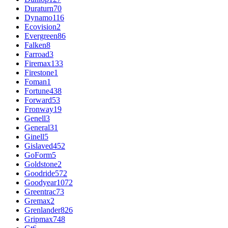
Duraturn
70
Dynamo
116
Ecovision
2
Evergreen
86
Falken
8
Farroad
3
Firemax
133
Firestone
1
Foman
1
Fortune
438
Forward
53
Fronway
19
Genell
3
General
31
Ginell
5
Gislaved
452
GoForm
5
Goldstone
2
Goodride
572
Goodyear
1072
Greentrac
73
Gremax
2
Grenlander
826
Gripmax
748