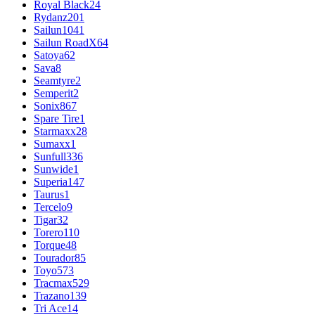
Royal Black
24
Rydanz
201
Sailun
1041
Sailun RoadX
64
Satoya
62
Sava
8
Seamtyre
2
Semperit
2
Sonix
867
Spare Tire
1
Starmaxx
28
Sumaxx
1
Sunfull
336
Sunwide
1
Superia
147
Taurus
1
Tercelo
9
Tigar
32
Torero
110
Torque
48
Tourador
85
Toyo
573
Tracmax
529
Trazano
139
Tri Ace
14