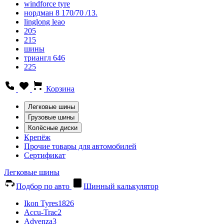
windforce tyre
нордман 8 170/70 /13.
linglong leao
205
215
шины
триангл 646
225
Корзина
Легковые шины
Грузовые шины
Колёсные диски
Крепёж
Прочие товары для автомобилей
Сертификат
Легковые шины
Подбор по авто
Шинный калькулятор
Ikon Tyres
1826
Accu-Trac
2
Advenza
3