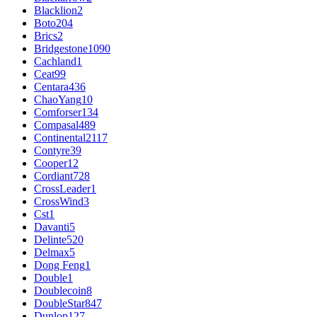
Blacklion
2
Boto
204
Brics
2
Bridgestone
1090
Cachland
1
Ceat
99
Centara
436
ChaoYang
10
Comforser
134
Compasal
489
Continental
2117
Contyre
39
Cooper
12
Cordiant
728
CrossLeader
1
CrossWind
3
Cst
1
Davanti
5
Delinte
520
Delmax
5
Dong Feng
1
Double
1
Doublecoin
8
DoubleStar
847
Dunlop
127