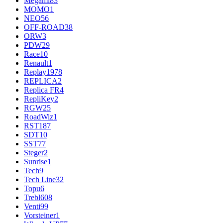
Megami
83
MOMO
1
NEO
56
OFF-ROAD
38
ORW
3
PDW
29
Race
10
Renault
1
Replay
1978
REPLICA
2
Replica FR
4
RepliKey
2
RGW
25
RoadWiz
1
RST
187
SDT
10
SST
77
Steger
2
Sunrise
1
Tech
9
Tech Line
32
Topu
6
Trebl
608
Venti
99
Vorsteiner
1