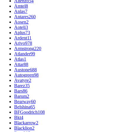
Altenzo
54
Amtel
8
Anlas
7
Antares
260
Aosen
2
Aoteli
3
Aplus
73
Ardent
11
Arivo
978
Armstrong
220
Atlander
99
Atlas
1
Attar
88
Austone
688
Autogreen
98
Avatyre
2
Barez
35
Bars
86
Barum
2
Bearway
60
Belshina
65
BFGoodrich
108
Bkt
4
Blackarrow
2
Blacklion
2