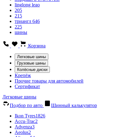
linglong leao
205
215
триангл 646
225
шины
Корзина
Легковые шины
Грузовые шины
Колёсные диски
Крепёж
Прочие товары для автомобилей
Сертификат
Легковые шины
Подбор по авто
Шинный калькулятор
Ikon Tyres
1826
Accu-Trac
2
Advenza
3
Aeolus
2