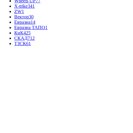
Wheels UP
77
X-trike
341
ZW
1
Вектор
30
Евразиа
14
Евразиа ТАПО
1
КиК
425
СКАД
712
ТЗСК
61