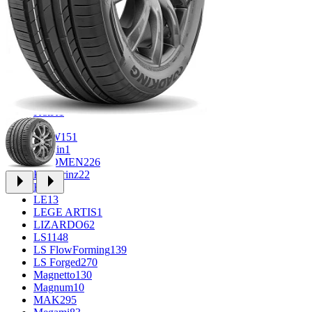
FF
34
GR
71
Grizzly
3
iFree
1004
iFree Original
53
Ikon
1
INFORGED
1
IVR
1
K&K
1
K7
2
KDW
151
Keskin
1
KHOMEN
226
Kronprinz
22
KT
23
LE
13
LEGE ARTIS
1
LIZARDO
62
LS
1148
LS FlowForming
139
LS Forged
270
Magnetto
130
Magnum
10
MAK
295