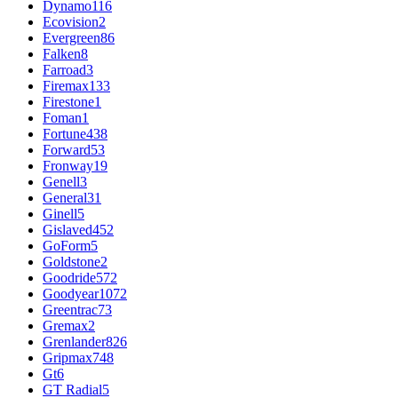
Dynamo
116
Ecovision
2
Evergreen
86
Falken
8
Farroad
3
Firemax
133
Firestone
1
Foman
1
Fortune
438
Forward
53
Fronway
19
Genell
3
General
31
Ginell
5
Gislaved
452
GoForm
5
Goldstone
2
Goodride
572
Goodyear
1072
Greentrac
73
Gremax
2
Grenlander
826
Gripmax
748
Gt
6
GT Radial
5