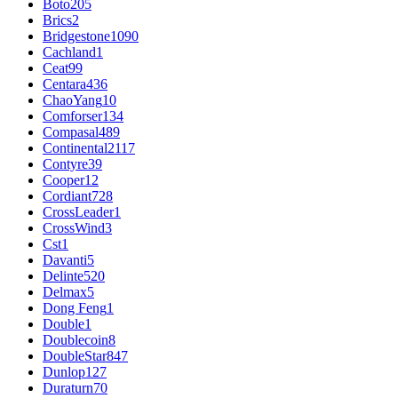
Boto
205
Brics
2
Bridgestone
1090
Cachland
1
Ceat
99
Centara
436
ChaoYang
10
Comforser
134
Compasal
489
Continental
2117
Contyre
39
Cooper
12
Cordiant
728
CrossLeader
1
CrossWind
3
Cst
1
Davanti
5
Delinte
520
Delmax
5
Dong Feng
1
Double
1
Doublecoin
8
DoubleStar
847
Dunlop
127
Duraturn
70