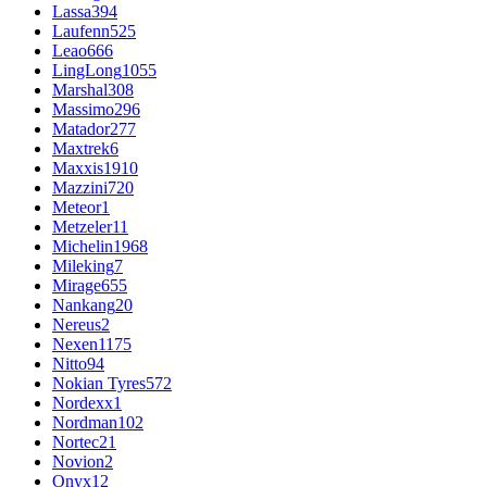
Lassa
394
Laufenn
525
Leao
666
LingLong
1055
Marshal
308
Massimo
296
Matador
277
Maxtrek
6
Maxxis
1910
Mazzini
720
Meteor
1
Metzeler
11
Michelin
1968
Mileking
7
Mirage
655
Nankang
20
Nereus
2
Nexen
1175
Nitto
94
Nokian Tyres
572
Nordexx
1
Nordman
102
Nortec
21
Novion
2
Onyx
12