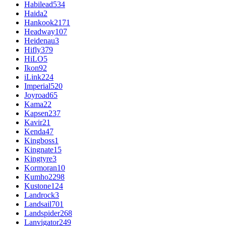
Habilead
534
Haida
2
Hankook
2171
Headway
107
Heidenau
3
Hifly
379
HiLO
5
Ikon
92
iLink
224
Imperial
520
Joyroad
65
Kama
22
Kapsen
237
Kavir
21
Kenda
47
Kingboss
1
Kingnate
15
Kingtyre
3
Kormoran
10
Kumho
2298
Kustone
124
Landrock
3
Landsail
701
Landspider
268
Lanvigator
249