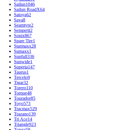
Sailun
1046
Sailun RoadX
64
Satoya
62
Sava
8
Seamtyre
2
Semperit
2
Sonix
867
Spare Tire
1
Starmaxx
28
Sumaxx
1
Sunfull
336
Sunwide
1
Superia
147
Taurus
1
Tercelo
9
Tigar
32
Torero
110
Torque
48
Tourador
85
Toyo
573
Tracmax
529
Trazano
139
Tri Ace
14
Triangle
923
Tunga
59