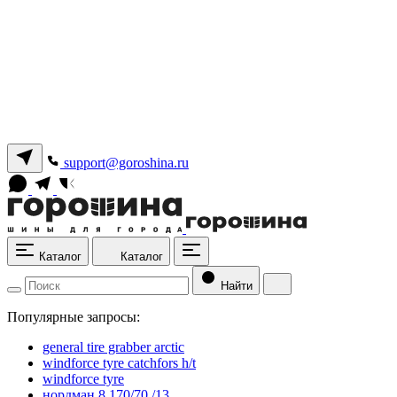
support@goroshina.ru
Каталог
Каталог
Найти
Популярные запросы:
general tire grabber arctic
windforce tyre catchfors h/t
windforce tyre
нордман 8 170/70 /13.