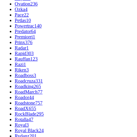
Ovation
236
Ozka
4
Pace
22
Petlas
10
Powertrac
140
Predator
64
Premiorri
1
Prinx
376
Radar
1
Rapid
303
Rauffan
123
Razi
1
Riken
3
Roadboss
3
Roadcruza
331
Roadking
265
RoadMarch
77
Roador
44
Roadstone
757
RoadX
655
RockBlade
295
Rotalla
47
Royal
3
Royal Black
24
Rydanz
201