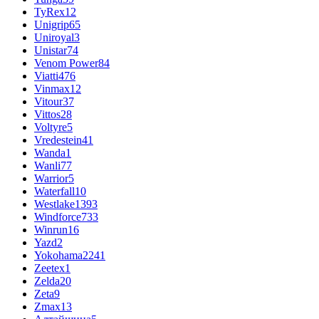
TyRex
12
Unigrip
65
Uniroyal
3
Unistar
74
Venom Power
84
Viatti
476
Vinmax
12
Vitour
37
Vittos
28
Voltyre
5
Vredestein
41
Wanda
1
Wanli
77
Warrior
5
Waterfall
10
Westlake
1393
Windforce
733
Winrun
16
Yazd
2
Yokohama
2241
Zeetex
1
Zelda
20
Zeta
9
Zmax
13