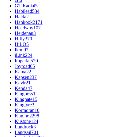
Gt
6
GT Radial
5
Habilead
534
Haida
2
Hankook
2171
Headway
107
Heidenau
3
Hifly
379
HiLO
5
Ikon
92
iLink
224
Imperial
520
Joyroad
65
Kama
22
Kapsen
237
Kavir
21
Kenda
47
Kingboss
1
Kingnate
15
Kingtyre
3
Kormoran
10
Kumho
2298
Kustone
124
Landrock
3
Landsail
701