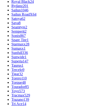
Royal Black
24
Rydanz
201
Sailun
1046
Sailun RoadX
64
Satoya
62
Sava
8
Seamtyre
2
Semperit
2
Sonix
867
Spare Tire
1
Starmaxx
28
Sumaxx
1
Sunfull
336
Sunwide
1
Superia
147
Taurus
1
Tercelo
9
Tigar
32
Torero
110
Torque
48
Tourador
85
Toyo
573
Tracmax
529
Trazano
139
Tri Ace
14