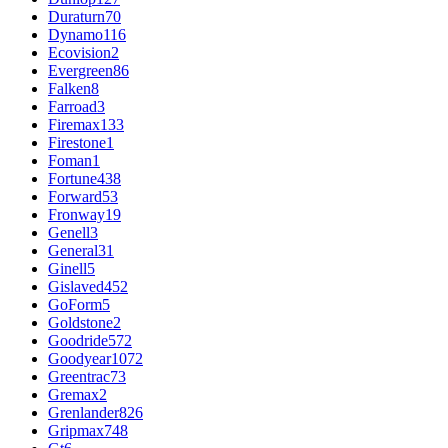
Duraturn
70
Dynamo
116
Ecovision
2
Evergreen
86
Falken
8
Farroad
3
Firemax
133
Firestone
1
Foman
1
Fortune
438
Forward
53
Fronway
19
Genell
3
General
31
Ginell
5
Gislaved
452
GoForm
5
Goldstone
2
Goodride
572
Goodyear
1072
Greentrac
73
Gremax
2
Grenlander
826
Gripmax
748