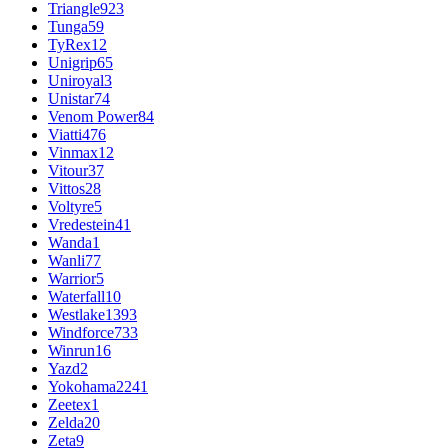
Triangle
923
Tunga
59
TyRex
12
Unigrip
65
Uniroyal
3
Unistar
74
Venom Power
84
Viatti
476
Vinmax
12
Vitour
37
Vittos
28
Voltyre
5
Vredestein
41
Wanda
1
Wanli
77
Warrior
5
Waterfall
10
Westlake
1393
Windforce
733
Winrun
16
Yazd
2
Yokohama
2241
Zeetex
1
Zelda
20
Zeta
9