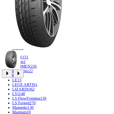
CROSS_STREET
30
Eurodisk
1
FF
34
GR
71
Grizzly
3
iFree
1004
iFree Original
53
Ikon
1
INFORGED
1
IVR
1
K&K
1
K7
2
KDW
151
Keskin
1
KHOMEN
226
Kronprinz
22
KT
23
LE
13
LEGE ARTIS
1
LIZARDO
62
LS
1148
LS FlowForming
139
LS Forged
270
Magnetto
130
Magnum
10