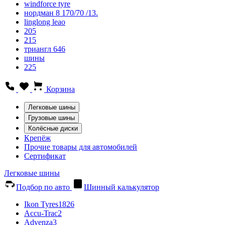
windforce tyre
нордман 8 170/70 /13.
linglong leao
205
215
триангл 646
шины
225
Корзина
Легковые шины
Грузовые шины
Колёсные диски
Крепёж
Прочие товары для автомобилей
Сертификат
Легковые шины
Подбор по авто
Шинный калькулятор
Ikon Tyres
1826
Accu-Trac
2
Advenza
3