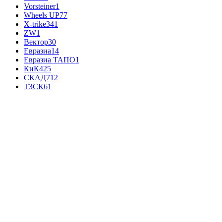
Vorsteiner
1
Wheels UP
77
X-trike
341
ZW
1
Вектор
30
Евразиа
14
Евразиа ТАПО
1
КиК
425
СКАД
712
ТЗСК
61