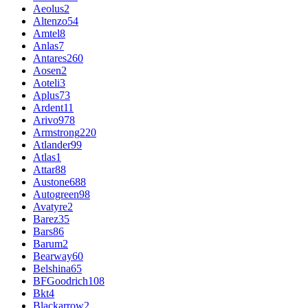
Aeolus
2
Altenzo
54
Amtel
8
Anlas
7
Antares
260
Aosen
2
Aoteli
3
Aplus
73
Ardent
11
Arivo
978
Armstrong
220
Atlander
99
Atlas
1
Attar
88
Austone
688
Autogreen
98
Avatyre
2
Barez
35
Bars
86
Barum
2
Bearway
60
Belshina
65
BFGoodrich
108
Bkt
4
Blackarrow
2