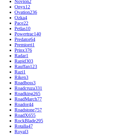
Novion
2
Onyx
12
Ovation
236
Ozka
4
Pace
22
Petlas
10
Powertrac
140
Predator
64
Premiorri
1
Prinx
376
Radar
1
Rapid
303
Rauffan
123
Razi
1
Riken
3
Roadboss
3
Roadcruza
331
Roadking
265
RoadMarch
77
Roador
44
Roadstone
757
RoadX
655
RockBlade
295
Rotalla
47
Royal
3