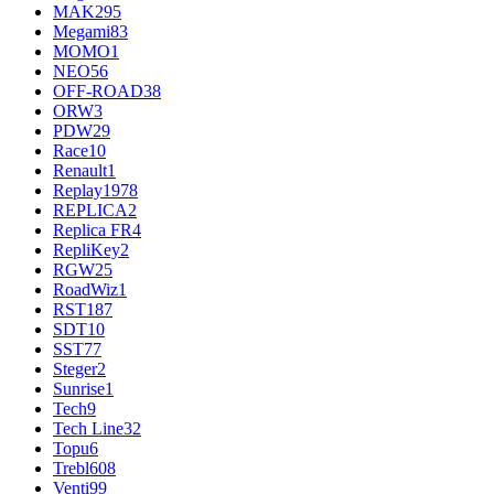
MAK
295
Megami
83
MOMO
1
NEO
56
OFF-ROAD
38
ORW
3
PDW
29
Race
10
Renault
1
Replay
1978
REPLICA
2
Replica FR
4
RepliKey
2
RGW
25
RoadWiz
1
RST
187
SDT
10
SST
77
Steger
2
Sunrise
1
Tech
9
Tech Line
32
Topu
6
Trebl
608
Venti
99