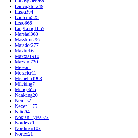
Landspider
268
Lanvigator
249
Lassa
394
Laufenn
525
Leao
666
LingLong
1055
Marshal
308
Massimo
296
Matador
277
Maxtrek
6
Maxxis
1910
Mazzini
720
Meteor
1
Metzeler
11
Michelin
1968
Mileking
7
Mirage
655
Nankang
20
Nereus
2
Nexen
1175
Nitto
94
Nokian Tyres
572
Nordexx
1
Nordman
102
Nortec
21