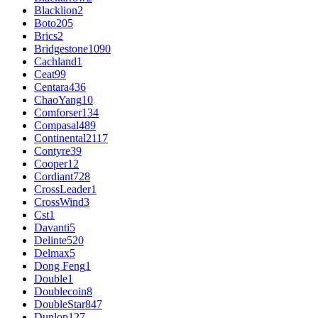
Blacklion
2
Boto
205
Brics
2
Bridgestone
1090
Cachland
1
Ceat
99
Centara
436
ChaoYang
10
Comforser
134
Compasal
489
Continental
2117
Contyre
39
Cooper
12
Cordiant
728
CrossLeader
1
CrossWind
3
Cst
1
Davanti
5
Delinte
520
Delmax
5
Dong Feng
1
Double
1
Doublecoin
8
DoubleStar
847
Dunlop
127