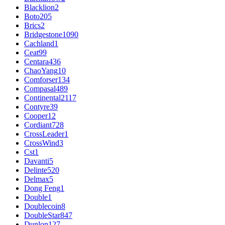
Blacklion
2
Boto
205
Brics
2
Bridgestone
1090
Cachland
1
Ceat
99
Centara
436
ChaoYang
10
Comforser
134
Compasal
489
Continental
2117
Contyre
39
Cooper
12
Cordiant
728
CrossLeader
1
CrossWind
3
Cst
1
Davanti
5
Delinte
520
Delmax
5
Dong Feng
1
Double
1
Doublecoin
8
DoubleStar
847
Dunlop
127