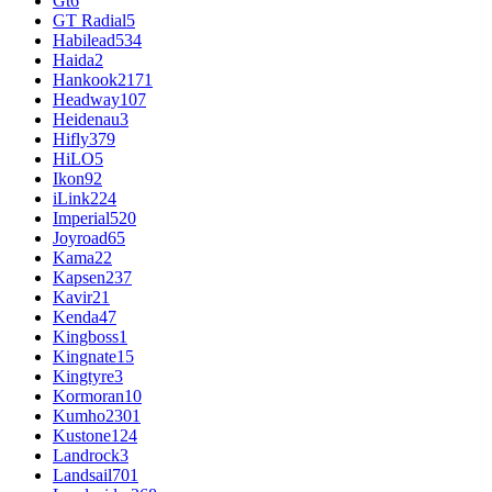
Gt
6
GT Radial
5
Habilead
534
Haida
2
Hankook
2171
Headway
107
Heidenau
3
Hifly
379
HiLO
5
Ikon
92
iLink
224
Imperial
520
Joyroad
65
Kama
22
Kapsen
237
Kavir
21
Kenda
47
Kingboss
1
Kingnate
15
Kingtyre
3
Kormoran
10
Kumho
2301
Kustone
124
Landrock
3
Landsail
701