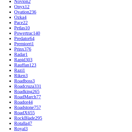
Novion
2
Onyx
12
Ovation
236
Ozka
4
Pace
22
Petlas
10
Powertrac
140
Predator
64
Premiorri
1
Prinx
376
Radar
1
Rapid
303
Rauffan
123
Razi
1
Riken
3
Roadboss
3
Roadcruza
331
Roadking
265
RoadMarch
77
Roador
44
Roadstone
757
RoadX
655
RockBlade
295
Rotalla
47
Royal
3