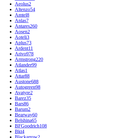
Aeolus
2
Altenzo
54
Amtel
8
Anlas
7
Antares
260
Aosen
2
Aoteli
3
Aplus
73
Ardent
11
Arivo
978
Armstrong
220
Atlander
99
Atlas
1
Attar
88
Austone
688
Autogreen
98
Avatyre
2
Barez
35
Bars
86
Barum
2
Bearway
60
Belshina
65
BFGoodrich
108
Bkt
4
Blackarrow
2