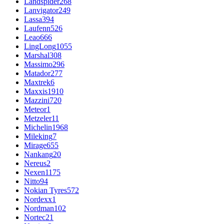
Landspider
268
Lanvigator
249
Lassa
394
Laufenn
526
Leao
666
LingLong
1055
Marshal
308
Massimo
296
Matador
277
Maxtrek
6
Maxxis
1910
Mazzini
720
Meteor
1
Metzeler
11
Michelin
1968
Mileking
7
Mirage
655
Nankang
20
Nereus
2
Nexen
1175
Nitto
94
Nokian Tyres
572
Nordexx
1
Nordman
102
Nortec
21