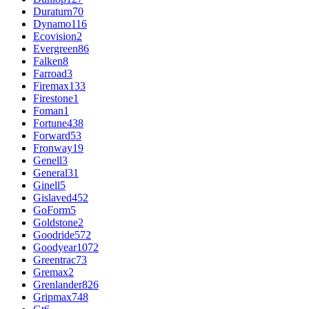
Duraturn
70
Dynamo
116
Ecovision
2
Evergreen
86
Falken
8
Farroad
3
Firemax
133
Firestone
1
Foman
1
Fortune
438
Forward
53
Fronway
19
Genell
3
General
31
Ginell
5
Gislaved
452
GoForm
5
Goldstone
2
Goodride
572
Goodyear
1072
Greentrac
73
Gremax
2
Grenlander
826
Gripmax
748