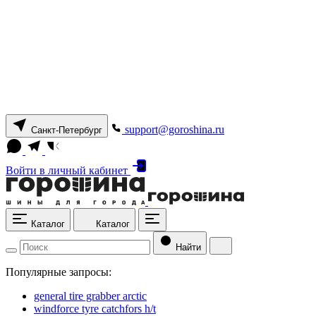
support@goroshina.ru
Санкт-Петербург
Войти
в личный кабинет
Каталог
Каталог
Найти
Популярные запросы:
general tire grabber arctic
windforce tyre catchfors h/t