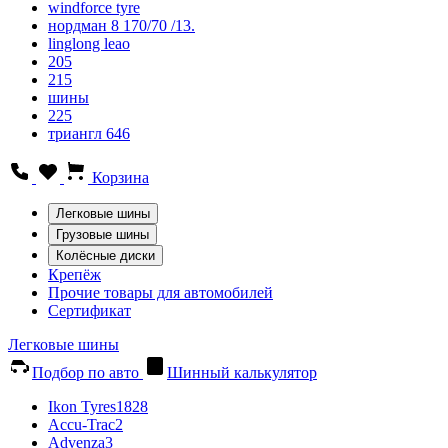
windforce tyre
нордман 8 170/70 /13.
linglong leao
205
215
шины
225
триангл 646
Корзина
Легковые шины
Грузовые шины
Колёсные диски
Крепёж
Прочие товары для автомобилей
Сертификат
Легковые шины
Подбор по авто
Шинный калькулятор
Ikon Tyres
1828
Accu-Trac
2
Advenza
3