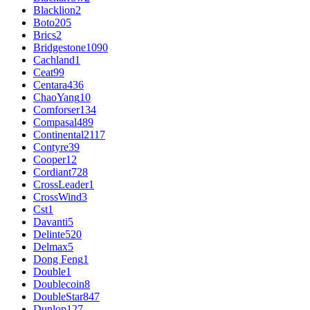
Blacklion
2
Boto
205
Brics
2
Bridgestone
1090
Cachland
1
Ceat
99
Centara
436
ChaoYang
10
Comforser
134
Compasal
489
Continental
2117
Contyre
39
Cooper
12
Cordiant
728
CrossLeader
1
CrossWind
3
Cst
1
Davanti
5
Delinte
520
Delmax
5
Dong Feng
1
Double
1
Doublecoin
8
DoubleStar
847
Dunlop
127