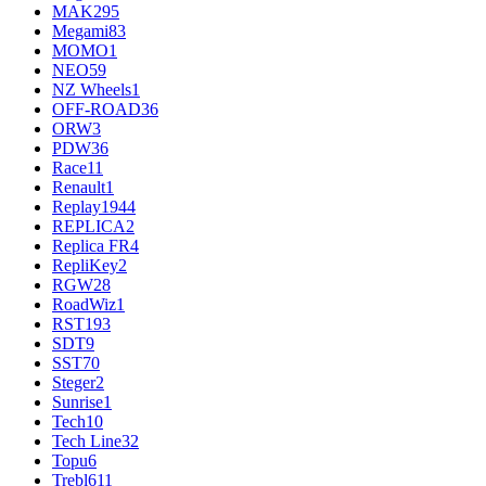
MAK
295
Megami
83
MOMO
1
NEO
59
NZ Wheels
1
OFF-ROAD
36
ORW
3
PDW
36
Race
11
Renault
1
Replay
1944
REPLICA
2
Replica FR
4
RepliKey
2
RGW
28
RoadWiz
1
RST
193
SDT
9
SST
70
Steger
2
Sunrise
1
Tech
10
Tech Line
32
Topu
6
Trebl
611