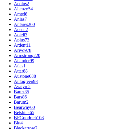
Aeolus
2
Altenzo
54
Amtel
8
Anlas
7
Antares
260
Aosen
2
Aoteli
3
Aplus
73
Ardent
11
Arivo
978
Armstrong
220
Atlander
99
Atlas
1
Attar
88
Austone
688
Autogreen
98
Avatyre
2
Barez
35
Bars
86
Barum
2
Bearway
60
Belshina
65
BFGoodrich
108
Bkt
4
Blackarrow
2