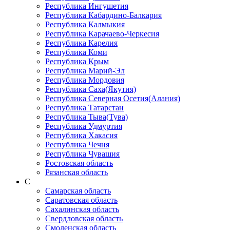
Республика Ингушетия
Республика Кабардино-Балкария
Республика Калмыкия
Республика Карачаево-Черкеcия
Республика Карелия
Республика Коми
Республика Крым
Республика Марий-Эл
Республика Мордовия
Республика Саха(Якутия)
Республика Северная Осетия(Алания)
Республика Татарстан
Республика Тыва(Тува)
Республика Удмуртия
Республика Хакасия
Республика Чечня
Республика Чувашия
Ростовская область
Рязанская область
С
Самарская область
Саратовская область
Сахалинская область
Свердловская область
Смоленская область