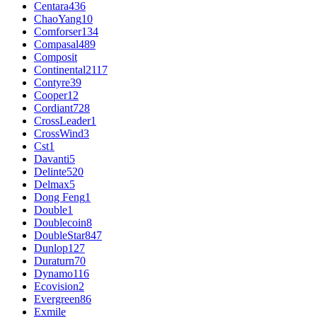
Centara
436
ChaoYang
10
Comforser
134
Compasal
489
Composit
Continental
2117
Contyre
39
Cooper
12
Cordiant
728
CrossLeader
1
CrossWind
3
Cst
1
Davanti
5
Delinte
520
Delmax
5
Dong Feng
1
Double
1
Doublecoin
8
DoubleStar
847
Dunlop
127
Duraturn
70
Dynamo
116
Ecovision
2
Evergreen
86
Exmile