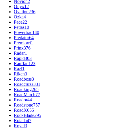
Novion
2
Onyx
12
Ovation
236
Ozka
4
Pace
22
Petlas
10
Powertrac
140
Predator
64
Premiorri
1
Prinx
376
Radar
1
Rapid
303
Rauffan
123
Razi
1
Riken
3
Roadboss
3
Roadcruza
331
Roadking
265
RoadMarch
77
Roador
44
Roadstone
757
RoadX
655
RockBlade
295
Rotalla
47
Royal
3