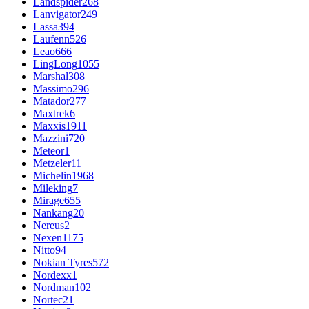
Landspider
268
Lanvigator
249
Lassa
394
Laufenn
526
Leao
666
LingLong
1055
Marshal
308
Massimo
296
Matador
277
Maxtrek
6
Maxxis
1911
Mazzini
720
Meteor
1
Metzeler
11
Michelin
1968
Mileking
7
Mirage
655
Nankang
20
Nereus
2
Nexen
1175
Nitto
94
Nokian Tyres
572
Nordexx
1
Nordman
102
Nortec
21