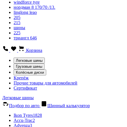
windforce tyre
нордман 8 170/70 /13.
linglong leao
205
215
шины
225
триангл 646
Корзина
Легковые шины
Грузовые шины
Колёсные диски
Крепёж
Прочие товары для автомобилей
Сертификат
Легковые шины
Подбор по авто
Шинный калькулятор
Ikon Tyres
1828
Accu-Trac
2
Advenza
3