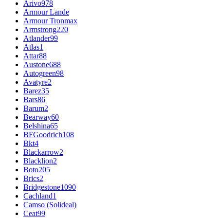
Arivo
978
Armour Lande
Armour Tronmax
Armstrong
220
Atlander
99
Atlas
1
Attar
88
Austone
688
Autogreen
98
Avatyre
2
Barez
35
Bars
86
Barum
2
Bearway
60
Belshina
65
BFGoodrich
108
Bkt
4
Blackarrow
2
Blacklion
2
Boto
205
Brics
2
Bridgestone
1090
Cachland
1
Camso (Solideal)
Ceat
99