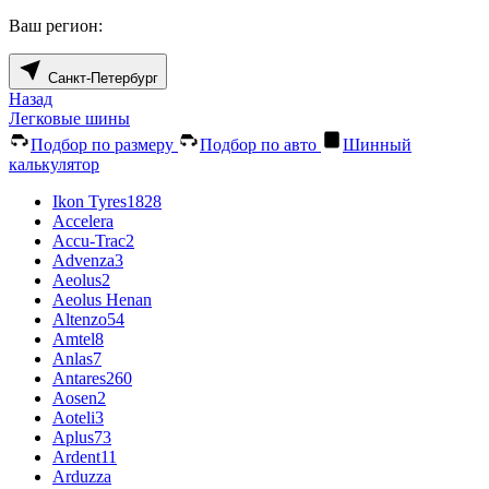
Ваш регион:
Санкт-Петербург
Назад
Легковые шины
Подбор по размеру
Подбор по авто
Шинный
калькулятор
Ikon Tyres
1828
Accelera
Accu-Trac
2
Advenza
3
Aeolus
2
Aeolus Henan
Altenzo
54
Amtel
8
Anlas
7
Antares
260
Aosen
2
Aoteli
3
Aplus
73
Ardent
11
Arduzza