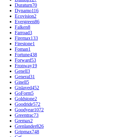
Duraturn
70
Dynamo
116
Ecovision
2
Evergreen
86
Falken
8
Farroad
3
Firemax
133
Firestone
1
Foman
1
Fortune
438
Forward
53
Fronway
19
Genell
3
General
31
Ginell
5
Gislaved
452
GoForm
5
Goldstone
2
Goodride
572
Goodyear
1072
Greentrac
73
Gremax
2
Grenlander
826
Gripmax
748