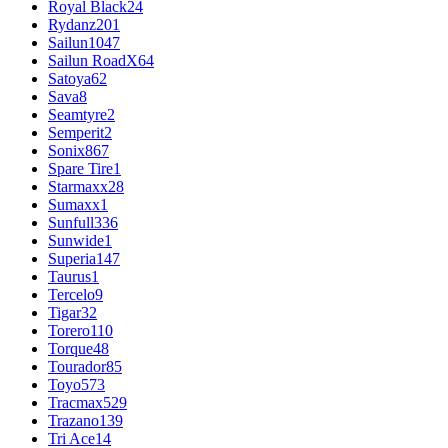
Royal Black
24
Rydanz
201
Sailun
1047
Sailun RoadX
64
Satoya
62
Sava
8
Seamtyre
2
Semperit
2
Sonix
867
Spare Tire
1
Starmaxx
28
Sumaxx
1
Sunfull
336
Sunwide
1
Superia
147
Taurus
1
Tercelo
9
Tigar
32
Torero
110
Torque
48
Tourador
85
Toyo
573
Tracmax
529
Trazano
139
Tri Ace
14