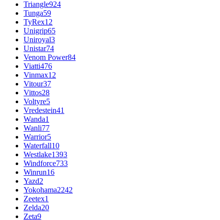
Triangle
924
Tunga
59
TyRex
12
Unigrip
65
Uniroyal
3
Unistar
74
Venom Power
84
Viatti
476
Vinmax
12
Vitour
37
Vittos
28
Voltyre
5
Vredestein
41
Wanda
1
Wanli
77
Warrior
5
Waterfall
10
Westlake
1393
Windforce
733
Winrun
16
Yazd
2
Yokohama
2242
Zeetex
1
Zelda
20
Zeta
9