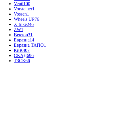
Venti
100
Vorsteiner
1
Vossen
1
Wheels UP
76
X-trike
246
ZW
1
Вектор
31
Евразиа
14
Евразиа ТАПО
1
КиК
407
СКАД
696
ТЗСК
66