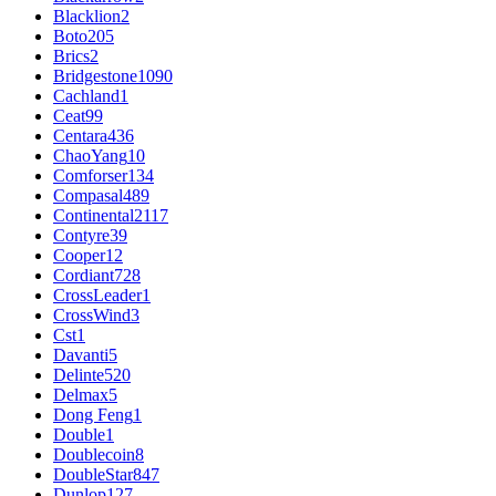
Blacklion
2
Boto
205
Brics
2
Bridgestone
1090
Cachland
1
Ceat
99
Centara
436
ChaoYang
10
Comforser
134
Compasal
489
Continental
2117
Contyre
39
Cooper
12
Cordiant
728
CrossLeader
1
CrossWind
3
Cst
1
Davanti
5
Delinte
520
Delmax
5
Dong Feng
1
Double
1
Doublecoin
8
DoubleStar
847
Dunlop
127