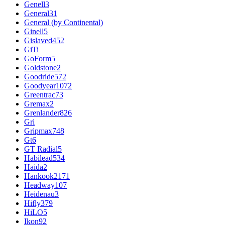
Genell
3
General
31
General (by Continental)
Ginell
5
Gislaved
452
GiTi
GoForm
5
Goldstone
2
Goodride
572
Goodyear
1072
Greentrac
73
Gremax
2
Grenlander
826
Gri
Gripmax
748
Gt
6
GT Radial
5
Habilead
534
Haida
2
Hankook
2171
Headway
107
Heidenau
3
Hifly
379
HiLO
5
Ikon
92