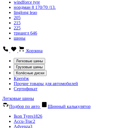
windforce tyre
нордман 8 170/70 /13.
linglong leao
205
215
225
триангл 646
шины
Корзина
Легковые шины
Грузовые шины
Колёсные диски
Крепёж
Прочие товары для автомобилей
Сертификат
Легковые шины
Подбор по авто
Шинный калькулятор
Ikon Tyres
1826
Accu-Trac
2
Advenza
3