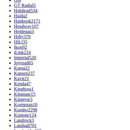
Gt
6
GT Radial
5
Habilead
534
Haida
2
Hankook
2171
Headway
107
Heidenau
3
Hifly
379
HiLO
5
Ikon
92
iLink
224
Imperial
520
Joyroad
65
Kama
22
Kapsen
237
Kavir
21
Kenda
47
Kingboss
1
Kingnate
15
Kingtyre
3
Kormoran
10
Kumho
2298
Kustone
124
Landrock
3
Landsail
701