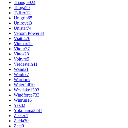
Triangle
924
Tunga
59
TyRex
12
Unigrip
65
Uniroyal
3
Unistar
74
Venom Power
84
Viatti
476
Vinmax
12
Vitour
37
Vittos
28
Voltyre
5
Vredestein
41
Wanda
1
Wanli
77
Warrior
5
Waterfall
10
Westlake
1393
Windforce
733
Winrun
16
Yazd
2
Yokohama
2241
Zeetex
1
Zelda
20
Zeta
9