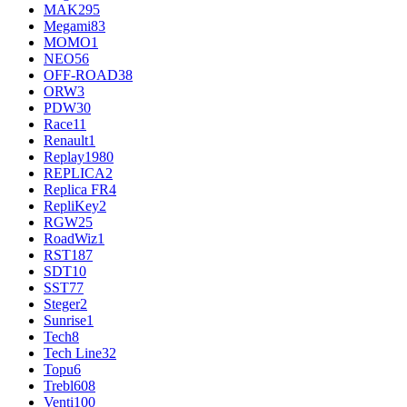
MAK
295
Megami
83
MOMO
1
NEO
56
OFF-ROAD
38
ORW
3
PDW
30
Race
11
Renault
1
Replay
1980
REPLICA
2
Replica FR
4
RepliKey
2
RGW
25
RoadWiz
1
RST
187
SDT
10
SST
77
Steger
2
Sunrise
1
Tech
8
Tech Line
32
Topu
6
Trebl
608
Venti
100