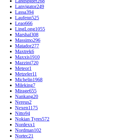
Landspider
268
Lanvigator
249
Lassa
394
Laufenn
525
Leao
666
LingLong
1055
Marshal
308
Massimo
296
Matador
277
Maxtrek
6
Maxxis
1910
Mazzini
720
Meteor
1
Metzeler
11
Michelin
1968
Mileking
7
Mirage
655
Nankang
20
Nereus
2
Nexen
1175
Nitto
94
Nokian Tyres
572
Nordexx
1
Nordman
102
Nortec
21