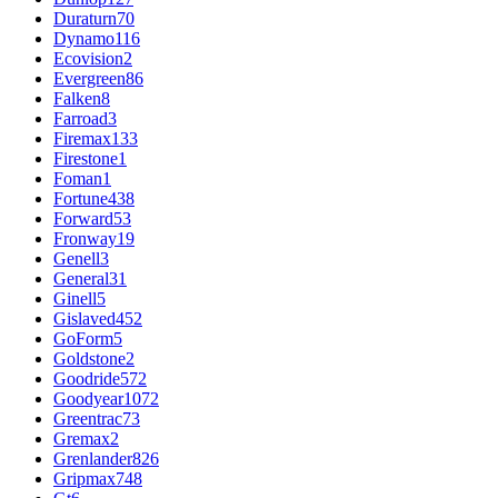
Duraturn
70
Dynamo
116
Ecovision
2
Evergreen
86
Falken
8
Farroad
3
Firemax
133
Firestone
1
Foman
1
Fortune
438
Forward
53
Fronway
19
Genell
3
General
31
Ginell
5
Gislaved
452
GoForm
5
Goldstone
2
Goodride
572
Goodyear
1072
Greentrac
73
Gremax
2
Grenlander
826
Gripmax
748