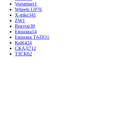
Vorsteiner
1
Wheels UP
76
X-trike
341
ZW
1
Вектор
30
Евразиа
14
Евразиа ТАПО
1
КиК
424
СКАД
712
ТЗСК
62