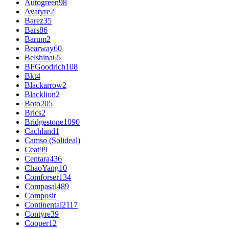
Autogreen
98
Avatyre
2
Barez
35
Bars
86
Barum
2
Bearway
60
Belshina
65
BFGoodrich
108
Bkt
4
Blackarrow
2
Blacklion
2
Boto
205
Brics
2
Bridgestone
1090
Cachland
1
Camso (Solideal)
Ceat
99
Centara
436
ChaoYang
10
Comforser
134
Compasal
489
Composit
Continental
2117
Contyre
39
Cooper
12