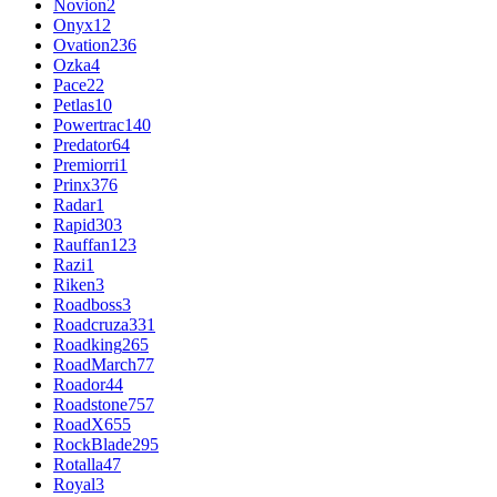
Novion
2
Onyx
12
Ovation
236
Ozka
4
Pace
22
Petlas
10
Powertrac
140
Predator
64
Premiorri
1
Prinx
376
Radar
1
Rapid
303
Rauffan
123
Razi
1
Riken
3
Roadboss
3
Roadcruza
331
Roadking
265
RoadMarch
77
Roador
44
Roadstone
757
RoadX
655
RockBlade
295
Rotalla
47
Royal
3