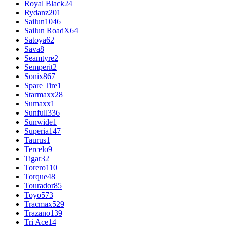
Royal Black
24
Rydanz
201
Sailun
1046
Sailun RoadX
64
Satoya
62
Sava
8
Seamtyre
2
Semperit
2
Sonix
867
Spare Tire
1
Starmaxx
28
Sumaxx
1
Sunfull
336
Sunwide
1
Superia
147
Taurus
1
Tercelo
9
Tigar
32
Torero
110
Torque
48
Tourador
85
Toyo
573
Tracmax
529
Trazano
139
Tri Ace
14