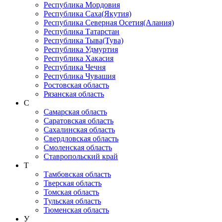
Республика Мордовия
Республика Саха(Якутия)
Республика Северная Осетия(Алания)
Республика Татарстан
Республика Тыва(Тува)
Республика Удмуртия
Республика Хакасия
Республика Чечня
Республика Чувашия
Ростовская область
Рязанская область
С
Самарская область
Саратовская область
Сахалинская область
Свердловская область
Смоленская область
Ставропольский край
Т
Тамбовская область
Тверская область
Томская область
Тульская область
Тюменская область
У