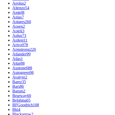
Aeolus
2
Altenzo
54
Amtel
8
Anlas
7
Antares
260
Aosen
2
Aoteli
3
Aplus
73
Ardent
11
Arivo
978
Armstrong
220
Atlander
99
Atlas
1
Attar
88
Austone
688
Autogreen
98
Avatyre
2
Barez
35
Bars
86
Barum
2
Bearway
60
Belshina
65
BFGoodrich
108
Bkt
4
Blackarrow
2