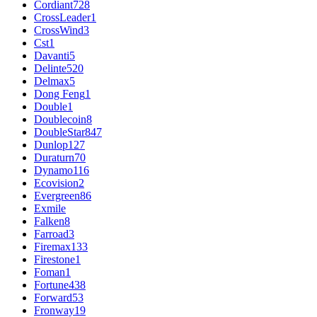
Cordiant
728
CrossLeader
1
CrossWind
3
Cst
1
Davanti
5
Delinte
520
Delmax
5
Dong Feng
1
Double
1
Doublecoin
8
DoubleStar
847
Dunlop
127
Duraturn
70
Dynamo
116
Ecovision
2
Evergreen
86
Exmile
Falken
8
Farroad
3
Firemax
133
Firestone
1
Foman
1
Fortune
438
Forward
53
Fronway
19