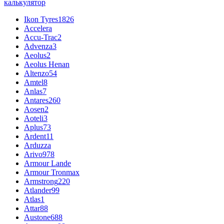
калькулятор
Ikon Tyres
1826
Accelera
Accu-Trac
2
Advenza
3
Aeolus
2
Aeolus Henan
Altenzo
54
Amtel
8
Anlas
7
Antares
260
Aosen
2
Aoteli
3
Aplus
73
Ardent
11
Arduzza
Arivo
978
Armour Lande
Armour Tronmax
Armstrong
220
Atlander
99
Atlas
1
Attar
88
Austone
688