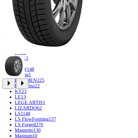
CROSS_STREET
30
Eurodisk
1
FF
34
GR
71
Grizzly
3
iFree
1008
iFree Original
53
Ikon
1
INFORGED
1
IVR
1
K&K
1
K7
2
KDW
148
Keskin
1
KHOMEN
225
Kronprinz
22
KT
23
LE
13
LEGE ARTIS
1
LIZARDO
62
LS
1148
LS FlowForming
137
LS Forged
270
Magnetto
130
Magnum
10