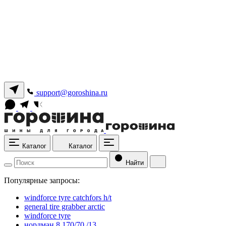
support@goroshina.ru
Каталог
Каталог
Найти
Популярные запросы:
windforce tyre catchfors h/t
general tire grabber arctic
windforce tyre
нордман 8 170/70 /13.