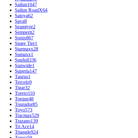
Sailun
1047
Sailun RoadX
64
Satoya
62
Sava
8
Seamtyre
2
Semperit
2
Sonix
867
Spare Tire
1
Starmaxx
28
Sumaxx
1
Sunfull
336
Sunwide
1
Superia
147
Taurus
1
Tercelo
9
Tigar
32
Torero
110
Torque
48
Tourador
85
Toyo
573
Tracmax
529
Trazano
139
Tri Ace
14
Triangle
924
Tunga
59