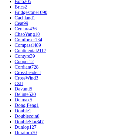
Boto
205
Brics
2
Bridgestone
1090
Cachland
1
Ceat
99
Centara
436
ChaoYang
10
Comforser
134
Compasal
489
Continental
2117
Contyre
39
Cooper
12
Cordiant
728
CrossLeader
1
CrossWind
3
Cst
1
Davanti
5
Delinte
520
Delmax
5
Dong Feng
1
Double
1
Doublecoin
8
DoubleStar
847
Dunlop
127
Duraturn
70