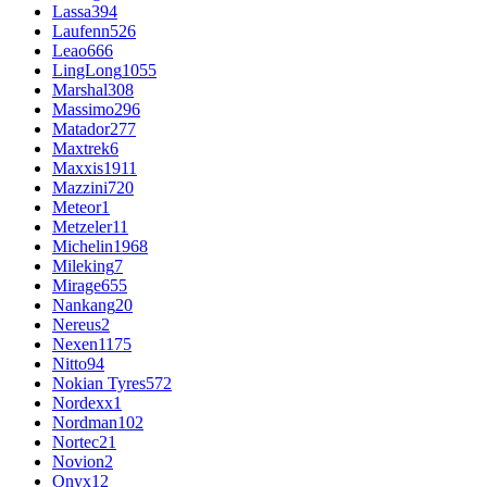
Lassa
394
Laufenn
526
Leao
666
LingLong
1055
Marshal
308
Massimo
296
Matador
277
Maxtrek
6
Maxxis
1911
Mazzini
720
Meteor
1
Metzeler
11
Michelin
1968
Mileking
7
Mirage
655
Nankang
20
Nereus
2
Nexen
1175
Nitto
94
Nokian Tyres
572
Nordexx
1
Nordman
102
Nortec
21
Novion
2
Onyx
12