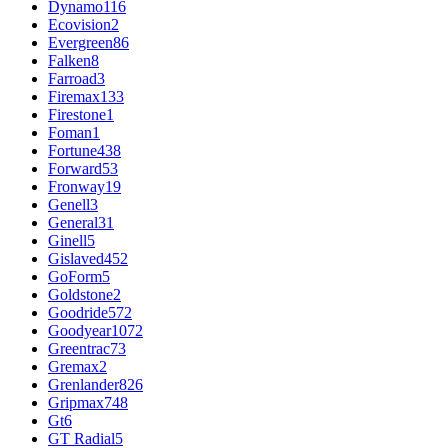
Dynamo
116
Ecovision
2
Evergreen
86
Falken
8
Farroad
3
Firemax
133
Firestone
1
Foman
1
Fortune
438
Forward
53
Fronway
19
Genell
3
General
31
Ginell
5
Gislaved
452
GoForm
5
Goldstone
2
Goodride
572
Goodyear
1072
Greentrac
73
Gremax
2
Grenlander
826
Gripmax
748
Gt
6
GT Radial
5