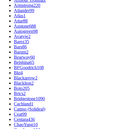
Armour Tronmax
Armstrong
220
Atlander
99
Atlas
1
Attar
88
Austone
688
Autogreen
98
Avatyre
2
Barez
35
Bars
86
Barum
2
Bearway
60
Belshina
65
BFGoodrich
108
Bkt
4
Blackarrow
2
Blacklion
2
Boto
205
Brics
2
Bridgestone
1090
Cachland
1
Camso (Solideal)
Ceat
99
Centara
436
ChaoYang
10