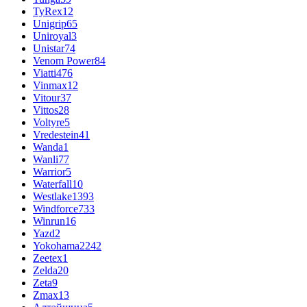
TyRex
12
Unigrip
65
Uniroyal
3
Unistar
74
Venom Power
84
Viatti
476
Vinmax
12
Vitour
37
Vittos
28
Voltyre
5
Vredestein
41
Wanda
1
Wanli
77
Warrior
5
Waterfall
10
Westlake
1393
Windforce
733
Winrun
16
Yazd
2
Yokohama
2242
Zeetex
1
Zelda
20
Zeta
9
Zmax
13