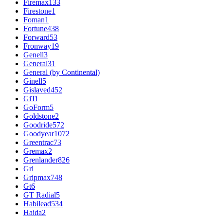
Firemax
133
Firestone
1
Foman
1
Fortune
438
Forward
53
Fronway
19
Genell
3
General
31
General (by Continental)
Ginell
5
Gislaved
452
GiTi
GoForm
5
Goldstone
2
Goodride
572
Goodyear
1072
Greentrac
73
Gremax
2
Grenlander
826
Gri
Gripmax
748
Gt
6
GT Radial
5
Habilead
534
Haida
2