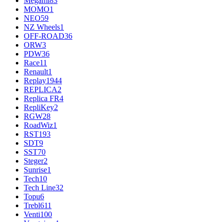
Megami
83
MOMO
1
NEO
59
NZ Wheels
1
OFF-ROAD
36
ORW
3
PDW
36
Race
11
Renault
1
Replay
1944
REPLICA
2
Replica FR
4
RepliKey
2
RGW
28
RoadWiz
1
RST
193
SDT
9
SST
70
Steger
2
Sunrise
1
Tech
10
Tech Line
32
Topu
6
Trebl
611
Venti
100