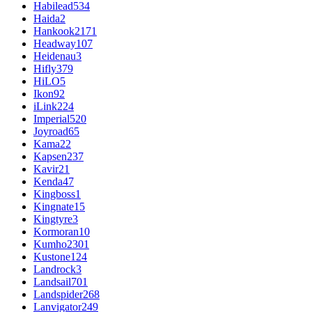
Habilead
534
Haida
2
Hankook
2171
Headway
107
Heidenau
3
Hifly
379
HiLO
5
Ikon
92
iLink
224
Imperial
520
Joyroad
65
Kama
22
Kapsen
237
Kavir
21
Kenda
47
Kingboss
1
Kingnate
15
Kingtyre
3
Kormoran
10
Kumho
2301
Kustone
124
Landrock
3
Landsail
701
Landspider
268
Lanvigator
249