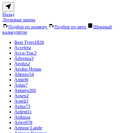
Назад
Легковые шины
Подбор по размеру
Подбор по авто
Шинный
калькулятор
Ikon Tyres
1828
Accelera
Accu-Trac
2
Advenza
3
Aeolus
2
Aeolus Henan
Altenzo
54
Amtel
8
Anlas
7
Antares
260
Aosen
2
Aoteli
3
Aplus
73
Ardent
11
Arduzza
Arivo
978
Armour Lande