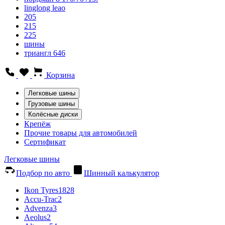
linglong leao
205
215
225
шины
триангл 646
Корзина
Легковые шины
Грузовые шины
Колёсные диски
Крепёж
Прочие товары для автомобилей
Сертификат
Легковые шины
Подбор по авто
Шинный калькулятор
Ikon Tyres
1828
Accu-Trac
2
Advenza
3
Aeolus
2