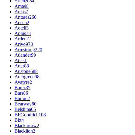
Altenzo
54
Amtel
8
Anlas
7
Antares
260
Aosen
2
Aoteli
3
Aplus
73
Ardent
11
Arivo
978
Armstrong
220
Atlander
99
Atlas
1
Attar
88
Austone
688
Autogreen
98
Avatyre
2
Barez
35
Bars
86
Barum
2
Bearway
60
Belshina
65
BFGoodrich
108
Bkt
4
Blackarrow
2
Blacklion
2