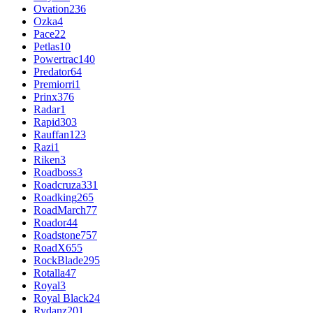
Ovation
236
Ozka
4
Pace
22
Petlas
10
Powertrac
140
Predator
64
Premiorri
1
Prinx
376
Radar
1
Rapid
303
Rauffan
123
Razi
1
Riken
3
Roadboss
3
Roadcruza
331
Roadking
265
RoadMarch
77
Roador
44
Roadstone
757
RoadX
655
RockBlade
295
Rotalla
47
Royal
3
Royal Black
24
Rydanz
201