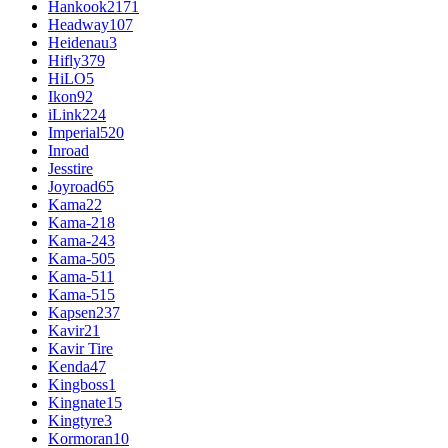
Hankook
2171
Headway
107
Heidenau
3
Hifly
379
HiLO
5
Ikon
92
iLink
224
Imperial
520
Inroad
Jesstire
Joyroad
65
Kama
22
Kama-218
Kama-243
Kama-505
Kama-511
Kama-515
Kapsen
237
Kavir
21
Kavir Tire
Kenda
47
Kingboss
1
Kingnate
15
Kingtyre
3
Kormoran
10