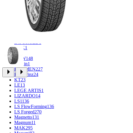
FF
30
FR REPLICA
1
GR
34
Grizzly
3
iFree
912
iFree Original
49
Ikon
1
INFORGED
1
K&K
1
K7
2
KDW
148
Keskin
1
KHOMEN
227
Kronprinz
24
KT
23
LE
13
LEGE ARTIS
1
LIZARDO
14
LS
1136
LS FlowForming
136
LS Forged
270
Magnetto
131
Magnum
11
MAK
295