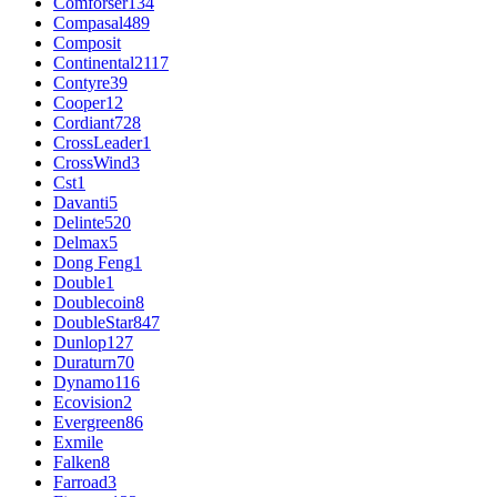
Comforser
134
Compasal
489
Composit
Continental
2117
Contyre
39
Cooper
12
Cordiant
728
CrossLeader
1
CrossWind
3
Cst
1
Davanti
5
Delinte
520
Delmax
5
Dong Feng
1
Double
1
Doublecoin
8
DoubleStar
847
Dunlop
127
Duraturn
70
Dynamo
116
Ecovision
2
Evergreen
86
Exmile
Falken
8
Farroad
3