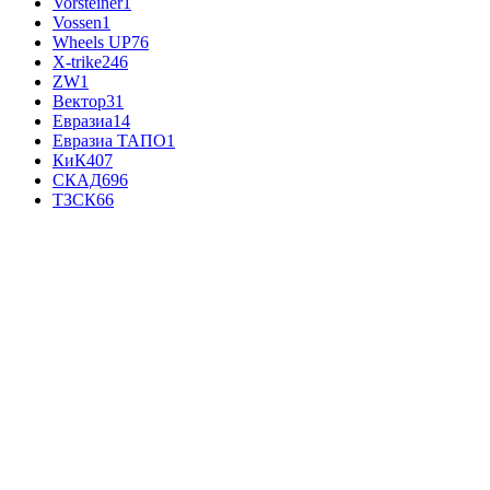
Vorsteiner
1
Vossen
1
Wheels UP
76
X-trike
246
ZW
1
Вектор
31
Евразиа
14
Евразиа ТАПО
1
КиК
407
СКАД
696
ТЗСК
66