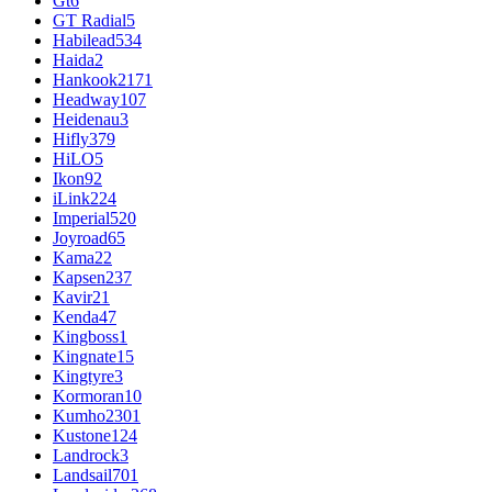
Gt
6
GT Radial
5
Habilead
534
Haida
2
Hankook
2171
Headway
107
Heidenau
3
Hifly
379
HiLO
5
Ikon
92
iLink
224
Imperial
520
Joyroad
65
Kama
22
Kapsen
237
Kavir
21
Kenda
47
Kingboss
1
Kingnate
15
Kingtyre
3
Kormoran
10
Kumho
2301
Kustone
124
Landrock
3
Landsail
701