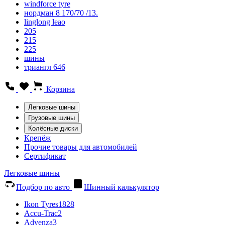
windforce tyre
нордман 8 170/70 /13.
linglong leao
205
215
225
шины
триангл 646
Корзина
Легковые шины
Грузовые шины
Колёсные диски
Крепёж
Прочие товары для автомобилей
Сертификат
Легковые шины
Подбор по авто
Шинный калькулятор
Ikon Tyres
1828
Accu-Trac
2
Advenza
3