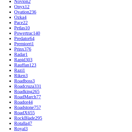
Novion
2
Onyx
12
Ovation
236
Ozka
4
Pace
22
Petlas
10
Powertrac
140
Predator
64
Premiorri
1
Prinx
376
Radar
1
Rapid
303
Rauffan
123
Razi
1
Riken
3
Roadboss
3
Roadcruza
331
Roadking
265
RoadMarch
77
Roador
44
Roadstone
757
RoadX
655
RockBlade
295
Rotalla
47
Royal
3