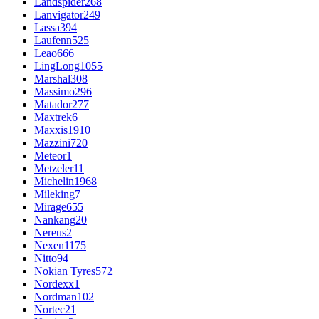
Landspider
268
Lanvigator
249
Lassa
394
Laufenn
525
Leao
666
LingLong
1055
Marshal
308
Massimo
296
Matador
277
Maxtrek
6
Maxxis
1910
Mazzini
720
Meteor
1
Metzeler
11
Michelin
1968
Mileking
7
Mirage
655
Nankang
20
Nereus
2
Nexen
1175
Nitto
94
Nokian Tyres
572
Nordexx
1
Nordman
102
Nortec
21