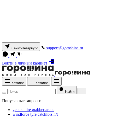
support@goroshina.ru
Санкт-Петербург
Войти
в личный кабинет
Каталог
Каталог
Найти
Популярные запросы:
general tire grabber arctic
windforce tyre catchfors h/t