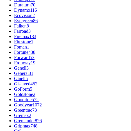
Duraturn
70
Dynamo
116
Ecovision
2
Evergreen
86
Falken
8
Farroad
3
Firemax
133
Firestone
1
Foman
1
Fortune
438
Forward
53
Fronway
19
Genell
3
General
31
Ginell
5
Gislaved
452
GoForm
5
Goldstone
2
Goodride
572
Goodyear
1072
Greentrac
73
Gremax
2
Grenlander
826
Gripmax
748