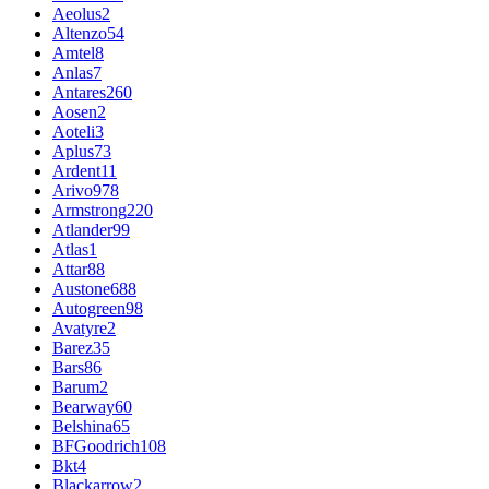
Aeolus
2
Altenzo
54
Amtel
8
Anlas
7
Antares
260
Aosen
2
Aoteli
3
Aplus
73
Ardent
11
Arivo
978
Armstrong
220
Atlander
99
Atlas
1
Attar
88
Austone
688
Autogreen
98
Avatyre
2
Barez
35
Bars
86
Barum
2
Bearway
60
Belshina
65
BFGoodrich
108
Bkt
4
Blackarrow
2