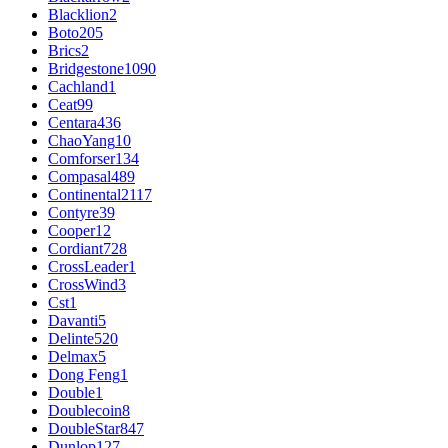
Blacklion
2
Boto
205
Brics
2
Bridgestone
1090
Cachland
1
Ceat
99
Centara
436
ChaoYang
10
Comforser
134
Compasal
489
Continental
2117
Contyre
39
Cooper
12
Cordiant
728
CrossLeader
1
CrossWind
3
Cst
1
Davanti
5
Delinte
520
Delmax
5
Dong Feng
1
Double
1
Doublecoin
8
DoubleStar
847
Dunlop
127