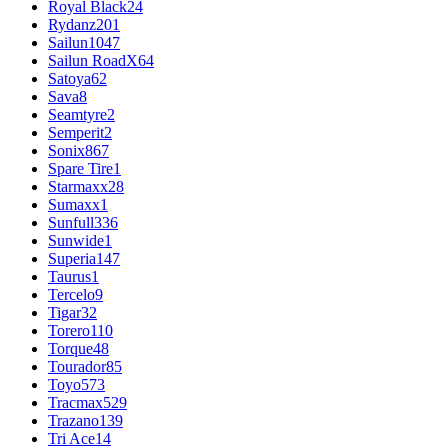
Royal Black
24
Rydanz
201
Sailun
1047
Sailun RoadX
64
Satoya
62
Sava
8
Seamtyre
2
Semperit
2
Sonix
867
Spare Tire
1
Starmaxx
28
Sumaxx
1
Sunfull
336
Sunwide
1
Superia
147
Taurus
1
Tercelo
9
Tigar
32
Torero
110
Torque
48
Tourador
85
Toyo
573
Tracmax
529
Trazano
139
Tri Ace
14