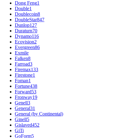
Dong Feng
1
Double
1
Doublecoin
8
DoubleStar
847
Dunlop
127
Duraturn
70
Dynamo
116
Ecovision
2
Evergreen
86
Exmile
Falken
8
Farroad
3
Firemax
133
Firestone
1
Foman
1
Fortune
438
Forward
53
Fronway
19
Genell
3
General
31
General (by Continental)
Ginell
5
Gislaved
452
GiTi
GoForm
5