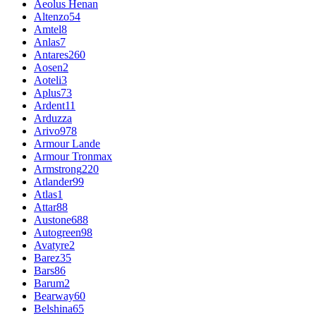
Aeolus Henan
Altenzo
54
Amtel
8
Anlas
7
Antares
260
Aosen
2
Aoteli
3
Aplus
73
Ardent
11
Arduzza
Arivo
978
Armour Lande
Armour Tronmax
Armstrong
220
Atlander
99
Atlas
1
Attar
88
Austone
688
Autogreen
98
Avatyre
2
Barez
35
Bars
86
Barum
2
Bearway
60
Belshina
65