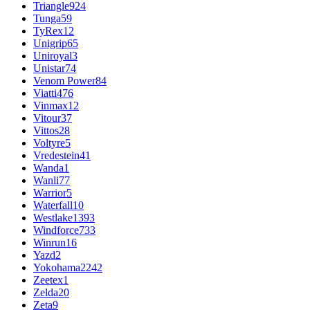
Triangle
924
Tunga
59
TyRex
12
Unigrip
65
Uniroyal
3
Unistar
74
Venom Power
84
Viatti
476
Vinmax
12
Vitour
37
Vittos
28
Voltyre
5
Vredestein
41
Wanda
1
Wanli
77
Warrior
5
Waterfall
10
Westlake
1393
Windforce
733
Winrun
16
Yazd
2
Yokohama
2242
Zeetex
1
Zelda
20
Zeta
9