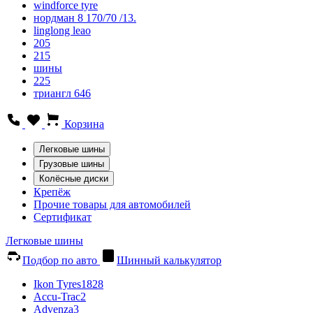
windforce tyre
нордман 8 170/70 /13.
linglong leao
205
215
шины
225
триангл 646
Корзина
Легковые шины
Грузовые шины
Колёсные диски
Крепёж
Прочие товары для автомобилей
Сертификат
Легковые шины
Подбор по авто
Шинный калькулятор
Ikon Tyres
1828
Accu-Trac
2
Advenza
3