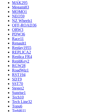
MAK
295
Megami
83
MOMO
1
NEO
59
NZ Wheels
1
OFF-ROAD
36
ORW
3
PDW
36
Race
11
Renault
1
Replay
1955
REPLICA
2
Replica FR
4
RepliKey
2
RGW
28
RoadWiz
1
RST
194
SDT
9
SST
70
Steger
2
Sunrise
1
Tech
10
Tech Line
32
Topu
6
Trebl
611