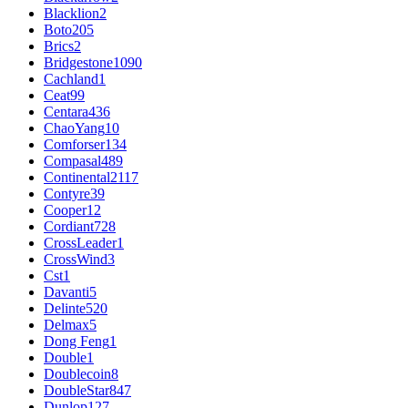
Blacklion
2
Boto
205
Brics
2
Bridgestone
1090
Cachland
1
Ceat
99
Centara
436
ChaoYang
10
Comforser
134
Compasal
489
Continental
2117
Contyre
39
Cooper
12
Cordiant
728
CrossLeader
1
CrossWind
3
Cst
1
Davanti
5
Delinte
520
Delmax
5
Dong Feng
1
Double
1
Doublecoin
8
DoubleStar
847
Dunlop
127