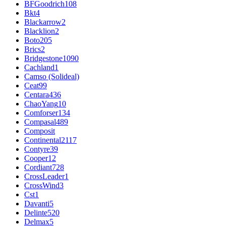
BFGoodrich
108
Bkt
4
Blackarrow
2
Blacklion
2
Boto
205
Brics
2
Bridgestone
1090
Cachland
1
Camso (Solideal)
Ceat
99
Centara
436
ChaoYang
10
Comforser
134
Compasal
489
Composit
Continental
2117
Contyre
39
Cooper
12
Cordiant
728
CrossLeader
1
CrossWind
3
Cst
1
Davanti
5
Delinte
520
Delmax
5