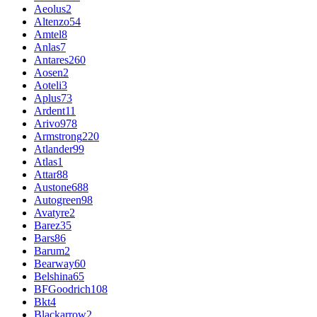
Aeolus
2
Altenzo
54
Amtel
8
Anlas
7
Antares
260
Aosen
2
Aoteli
3
Aplus
73
Ardent
11
Arivo
978
Armstrong
220
Atlander
99
Atlas
1
Attar
88
Austone
688
Autogreen
98
Avatyre
2
Barez
35
Bars
86
Barum
2
Bearway
60
Belshina
65
BFGoodrich
108
Bkt
4
Blackarrow
2