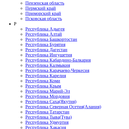
Пензенская область
Пермский край
Приморский край
Псковская область
Р
Республика Адыгея
Республика Алтай
Республика Башкортостан
Республика Бурятия
Республика Дагестан
Республика Ингушетия
Республика Кабардино-Балкария
Республика Калмыкия
Республика Карачаево-Черкеcия
Республика Карелия
Республика Коми
Республика Крым
Республика Марий-Эл
Республика Мордовия
Республика Саха(Якутия)
Республика Северная Осетия(Алания)
Республика Татарстан
Республика Тыва(Тува)
Республика Удмуртия
Республика Хакасия