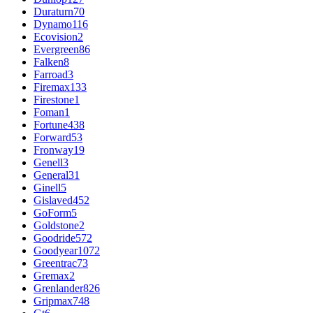
Duraturn
70
Dynamo
116
Ecovision
2
Evergreen
86
Falken
8
Farroad
3
Firemax
133
Firestone
1
Foman
1
Fortune
438
Forward
53
Fronway
19
Genell
3
General
31
Ginell
5
Gislaved
452
GoForm
5
Goldstone
2
Goodride
572
Goodyear
1072
Greentrac
73
Gremax
2
Grenlander
826
Gripmax
748