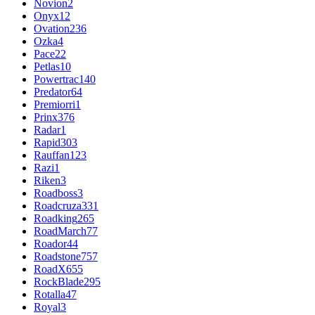
Novion
2
Onyx
12
Ovation
236
Ozka
4
Pace
22
Petlas
10
Powertrac
140
Predator
64
Premiorri
1
Prinx
376
Radar
1
Rapid
303
Rauffan
123
Razi
1
Riken
3
Roadboss
3
Roadcruza
331
Roadking
265
RoadMarch
77
Roador
44
Roadstone
757
RoadX
655
RockBlade
295
Rotalla
47
Royal
3