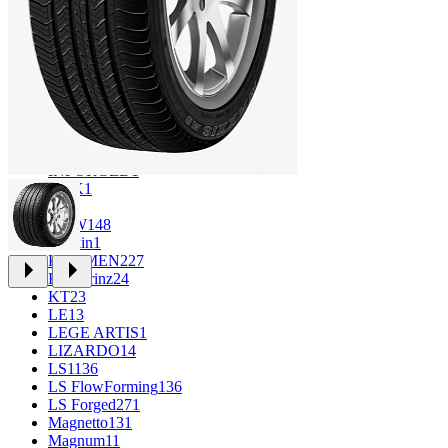
CROSS_STREET
31
Eurodisk
1
FF
30
FR REPLICA
1
GR
34
Grizzly
3
iFree
915
iFree Original
49
Ikon
1
INFORGED
1
K&K
1
K7
2
KDW
148
Keskin
1
KHOMEN
227
Kronprinz
24
KT
23
LE
13
LEGE ARTIS
1
LIZARDO
14
LS
1136
LS FlowForming
136
LS Forged
271
Magnetto
131
Magnum
11