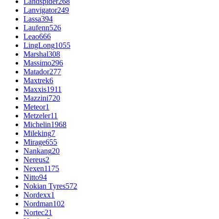
Landspider
268
Lanvigator
249
Lassa
394
Laufenn
526
Leao
666
LingLong
1055
Marshal
308
Massimo
296
Matador
277
Maxtrek
6
Maxxis
1911
Mazzini
720
Meteor
1
Metzeler
11
Michelin
1968
Mileking
7
Mirage
655
Nankang
20
Nereus
2
Nexen
1175
Nitto
94
Nokian Tyres
572
Nordexx
1
Nordman
102
Nortec
21