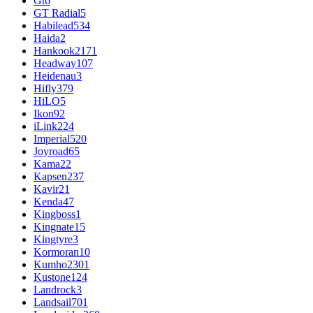
Gt
6
GT Radial
5
Habilead
534
Haida
2
Hankook
2171
Headway
107
Heidenau
3
Hifly
379
HiLO
5
Ikon
92
iLink
224
Imperial
520
Joyroad
65
Kama
22
Kapsen
237
Kavir
21
Kenda
47
Kingboss
1
Kingnate
15
Kingtyre
3
Kormoran
10
Kumho
2301
Kustone
124
Landrock
3
Landsail
701